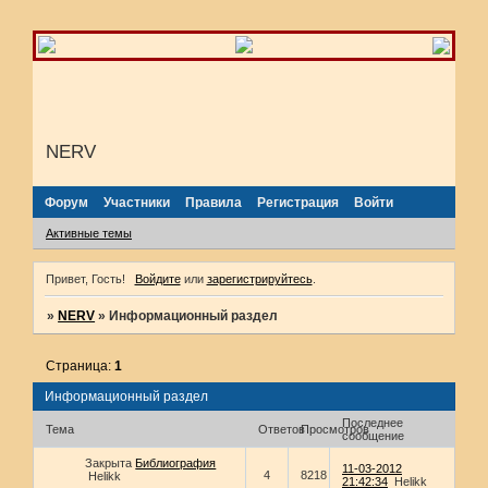
NERV
Форум
Участники
Правила
Регистрация
Войти
Активные темы
Привет, Гость!
Войдите
или
зарегистрируйтесь
.
»
NERV
»
Информационный раздел
Страница:
1
Информационный раздел
Последнее
Тема
Ответов
Просмотров
сообщение
Закрыта
Библиография
11-03-2012
4
8218
Helikk
21:42:34
Helikk