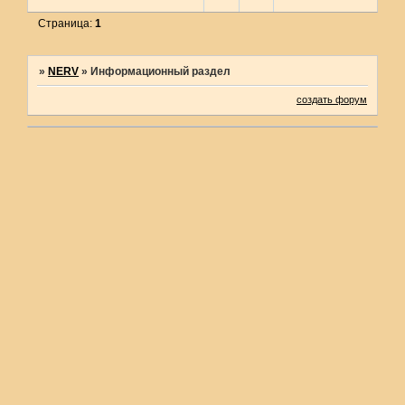
Страница:
1
»
NERV
»
Информационный раздел
создать форум