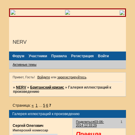
NERV
Форум
Участники
Правила
Регистрация
Войти
Активные темы
Привет, Гость!
Войдите
или
зарегистрируйтесь
.
»
NERV
»
Британский кризис
»
Галерея иллюстраций к
произведению
Страница:
«
1
…
5
6
7
Галерея иллюстраций к произведению
Поделиться
03-06-
1
Сергей Олегович
2014 12:33:29
Имперский комиссар
Правила