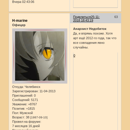
Вчера 02:43:06
Поделиться
25-11-
63
H-marine
2018 18:43:19
Офицер
Анархист Недобиток
Да, и впрямь похоже. Хотя
арт ещё 2012-го года, так что
все совпадения явно
случайны.
0
Откуда:
Челябинск
Зарегистрирован
: 11-04-2013
Приглашений:
0
Сообщений:
5171
Уважение:
+8767
Позитив:
+1815
Пол:
Мужской
Возраст:
38
[1987-09-10]
Провел на форуме:
7 месяцев 16 дней