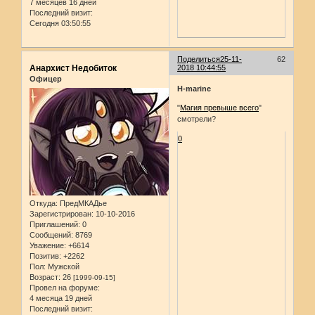
7 месяцев 16 дней
Последний визит:
Сегодня 03:50:55
Поделиться
25-11-
62
Анархист Недобиток
2018 10:44:55
Офицер
H-marine
"
Магия превыше всего
"
смотрели?
0
Откуда:
ПредМКАДье
Зарегистрирован
: 10-10-2016
Приглашений:
0
Сообщений:
8769
Уважение:
+6614
Позитив:
+2262
Пол:
Мужской
Возраст:
26
[1999-09-15]
Провел на форуме:
4 месяца 19 дней
Последний визит: