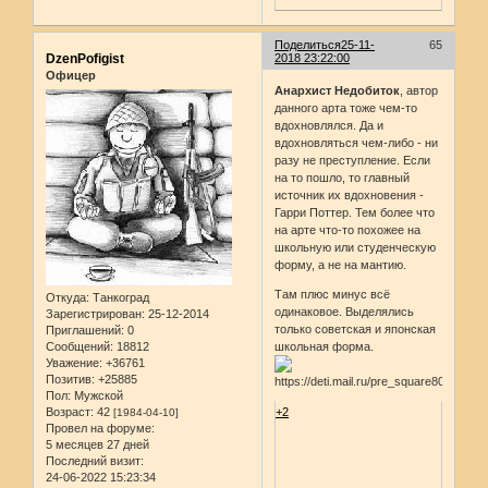
Поделиться
25-11-
65
DzenPofigist
2018 23:22:00
Офицер
Анархист Недобиток
, автор
данного арта тоже чем-то
вдохновлялся. Да и
вдохновляться чем-либо - ни
разу не преступление. Если
на то пошло, то главный
источник их вдохновения -
Гарри Поттер. Тем более что
на арте что-то похожее на
школьную или студенческую
форму, а не на мантию.
Там плюс минус всё
Откуда:
Танкоград
одинаковое. Выделялись
Зарегистрирован
: 25-12-2014
только советская и японская
Приглашений:
0
Сообщений:
18812
школьная форма.
Уважение:
+36761
Позитив:
+25885
Пол:
Мужской
Возраст:
42
+2
[1984-04-10]
Провел на форуме:
5 месяцев 27 дней
Последний визит:
24-06-2022 15:23:34