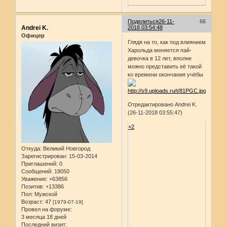
Поделиться
26-11-
66
Andrei K.
2018 03:54:48
Офицер
Глядя на то, как под влиянием
Харольда меняется пай-
девочка в 12 лет, вполне
можно представить её такой
ко времени окончания учёбы
Отредактировано Andrei K.
(26-11-2018 03:55:47)
+2
Откуда:
Великий Новгород
Зарегистрирован
: 15-03-2014
Приглашений:
0
Сообщений:
19050
Уважение:
+63856
Позитив:
+13386
Пол:
Мужской
Возраст:
47
[1979-07-19]
Провел на форуме:
3 месяца 18 дней
Последний визит: