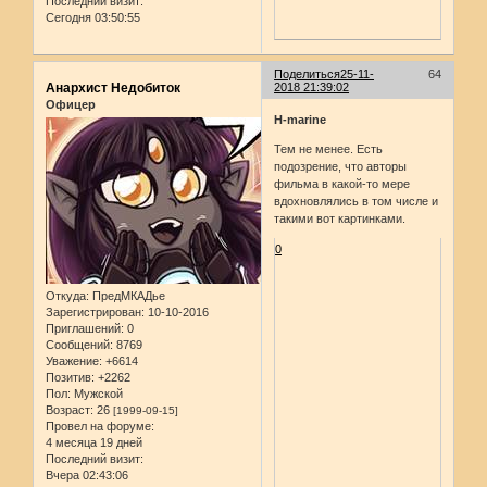
Последний визит:
Сегодня 03:50:55
Поделиться
25-11-
64
Анархист Недобиток
2018 21:39:02
Офицер
H-marine
Тем не менее. Есть
подозрение, что авторы
фильма в какой-то мере
вдохновлялись в том числе и
такими вот картинками.
0
Откуда:
ПредМКАДье
Зарегистрирован
: 10-10-2016
Приглашений:
0
Сообщений:
8769
Уважение:
+6614
Позитив:
+2262
Пол:
Мужской
Возраст:
26
[1999-09-15]
Провел на форуме:
4 месяца 19 дней
Последний визит:
Вчера 02:43:06