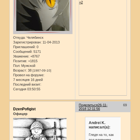
+2
Откуда:
Челябинск
Зарегистрирован
: 11-04-2013
Приглашений:
0
Сообщений:
5171
Уважение:
+8767
Позитив:
+1815
Пол:
Мужской
Возраст:
38
[1987-09-10]
Провел на форуме:
7 месяцев 16 дней
Последний визит:
Сегодня 03:50:55
Поделиться
26-11-
69
DzenPofigist
2018 12:11:56
Офицер
Andrei K.
написал(а):
Глядя на то, как
под влиянием