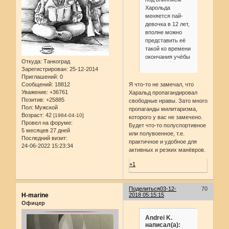
Харольда
меняется пай-
девочка в 12 лет,
вполне можно
представить её
такой ко времени
окончания учёбы
Откуда:
Танкоград
Зарегистрирован
: 25-12-2014
Приглашений:
0
Сообщений:
18812
Я что-то не замечал, что
Уважение:
+36761
Харальд пропагандировал
Позитив:
+25885
свободные нравы. Зато много
Пол:
Мужской
пропаганды милитаризма,
Возраст:
42
[1984-04-10]
которого у вас не замечено.
Провел на форуме:
Будет что-то полуспортивное
5 месяцев 27 дней
или полувоенное, т.е.
Последний визит:
практичное и удобное для
24-06-2022 15:23:34
активных и резких манёвров.
+1
Поделиться
03-12-
70
H-marine
2018 05:15:15
Офицер
Andrei K.
написал(а):