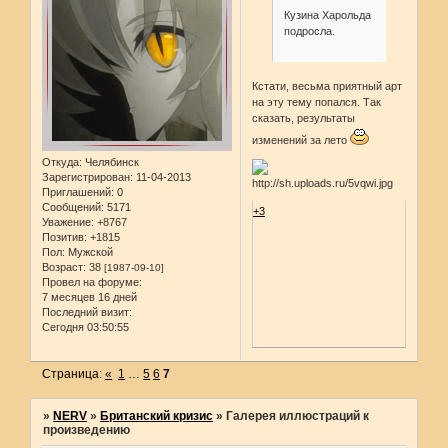
Кузина Харольда
подросла.
Кстати, весьма приятный арт
на эту тему попался. Так
сказать, результаты
изменений за лето
Откуда:
Челябинск
Зарегистрирован
: 11-04-2013
Приглашений:
0
Сообщений:
5171
+3
Уважение:
+8767
Позитив:
+1815
Пол:
Мужской
Возраст:
38
[1987-09-10]
Провел на форуме:
7 месяцев 16 дней
Последний визит:
Сегодня 03:50:55
Страница:
«
1
…
5
6
7
»
NERV
»
Британский кризис
»
Галерея иллюстраций к
произведению