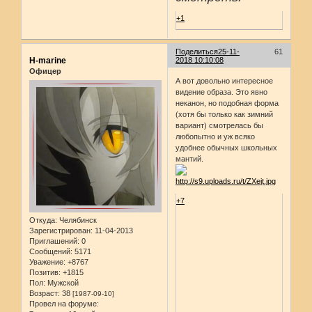
+1
Поделиться
25-11-
61
H-marine
2018 10:10:08
Офицер
А вот довольно интересное
видение образа. Это явно
неканон, но подобная форма
(хотя бы только как зимний
вариант) смотрелась бы
любопытно и уж всяко
удобнее обычных школьных
мантий.
+7
Откуда:
Челябинск
Зарегистрирован
: 11-04-2013
Приглашений:
0
Сообщений:
5171
Уважение:
+8767
Позитив:
+1815
Пол:
Мужской
Возраст:
38
[1987-09-10]
Провел на форуме: