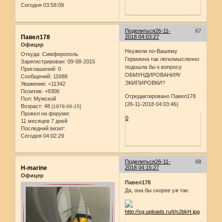
Сегодня 03:58:09
Поделиться
26-11-
67
Павел178
2018 04:03:27
Офицер
Неужели по-Вашему
Откуда:
Симферополь
Гермиона так легкомысленно
Зарегистрирован
: 09-08-2015
подошла бы к вопросу
Приглашений:
0
ОБМУНДИРОВАНИЯ/
Сообщений:
11688
ЭКИПИРОВКИ?
Уважение:
+11342
Позитив:
+9306
Отредактировано Павел178
Пол:
Мужской
(26-11-2018 04:03:46)
Возраст:
48
[1978-06-15]
Провел на форуме:
0
11 месяцев 7 дней
Последний визит:
Сегодня 04:02:29
Поделиться
26-11-
68
H-marine
2018 04:15:27
Офицер
Павел178
Да, она бы скорее уж так: