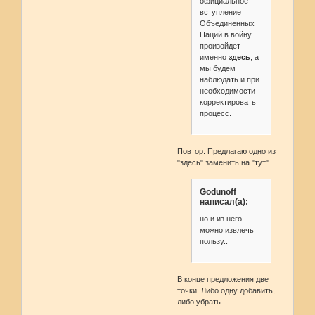
официальное
вступление
Объединенных
Наций в войну
произойдет
именно
здесь
, а
мы будем
наблюдать и при
необходимости
корректировать
процесс.
Повтор. Предлагаю одно из
"здесь" заменить на "тут"
Godunoff
написал(а):
но и из него
можно извлечь
пользу..
В конце предложения две
точки. Либо одну добавить,
либо убрать