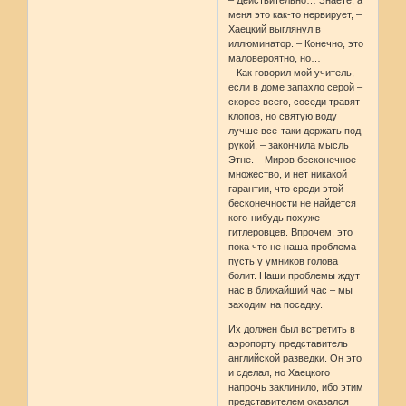
меня это как-то нервирует, –
Хаецкий выглянул в
иллюминатор. – Конечно, это
маловероятно, но…
– Как говорил мой учитель,
если в доме запахло серой –
скорее всего, соседи травят
клопов, но святую воду
лучше все-таки держать под
рукой, – закончила мысль
Этне. – Миров бесконечное
множество, и нет никакой
гарантии, что среди этой
бесконечности не найдется
кого-нибудь похуже
гитлеровцев. Впрочем, это
пока что не наша проблема –
пусть у умников голова
болит. Наши проблемы ждут
нас в ближайший час – мы
заходим на посадку.
Их должен был встретить в
аэропорту представитель
английской разведки. Он это
и сделал, но Хаецкого
напрочь заклинило, ибо этим
представителем оказался