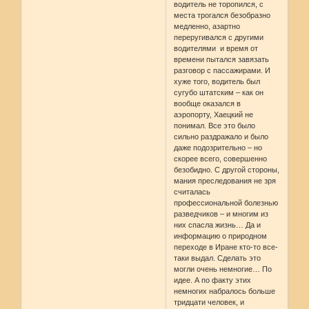
водитель не торопился, с
места трогался безобразно
медленно, азартно
переругивался с другими
водителями и время от
времени пытался завязать
разговор с пассажирами. И
хуже того, водитель был
сугубо штатским – как он
вообще оказался в
аэропорту, Хаецкий не
понимал. Все это было
сильно раздражало и было
даже подозрительно – но
скорее всего, совершенно
безобидно. С другой стороны,
мания преследования не зря
считалась
профессиональной болезнью
разведчиков – и многим из
них спасла жизнь… Да и
информацию о природном
переходе в Иране кто-то все-
таки выдал. Сделать это
могли очень немногие… По
идее. А по факту этих
немногих набралось больше
тридцати человек, и