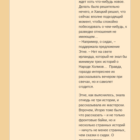
ждет хоть что-нибудь новое.
Делать было решительно
нечего, и Хаецкий решил, что
сейчас вполне подходящий
момент, чтобы спокойно
побеседовать о чем-нибудь, к
разведке отношения не
имеющем…
– Например, о сидах, –
поддержала предложение
Этне. – Нет на свете
ирландца, который не знал бы
минимум трех историй о
Народе Холмов… Правда,
гораздо интереснее их
рассказывать вечером при
свечах, но и самолет
сгодится.
Этне, как выяснилось, знала
отнюдь не три истории, и
рассказывала их мастерски.
Впрочем, Игорю тоже было
что рассказать – и не только
фронтовые байки, но и
несколько странных историй
– ничуть не менее странных,
чем сказки о сидах. О
ленинградских