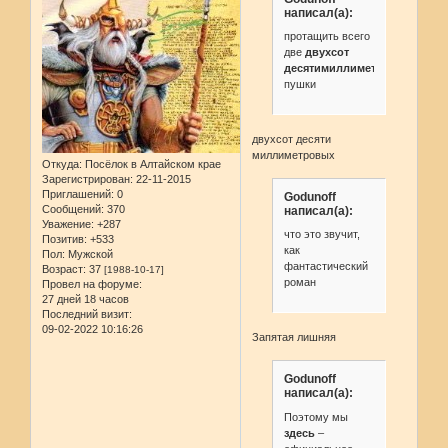
написал(а):
протащить всего
две
двухсот
десятимиллиметровых
пушки
двухсот десяти
миллиметровых
Откуда:
Посёлок в Алтайском крае
Зарегистрирован
: 22-11-2015
Приглашений:
0
Godunoff
Сообщений:
370
написал(а):
Уважение:
+287
что это звучит,
Позитив:
+533
как
Пол:
Мужской
фантастический
Возраст:
37
[1988-10-17]
роман
Провел на форуме:
27 дней 18 часов
Последний визит:
09-02-2022 10:16:26
Запятая лишняя
Godunoff
написал(а):
Поэтому мы
здесь
–