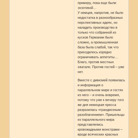
примеру, пока еще были
экзотикой…
У немцев, напротив, не было
недостатка в разнообразных
перспективных идеях, но
наладить производство в
только что собранной из
кусков Германии было
сложно, а промышленная
база была слабой, так что
приходилось изрядно
ограничивать аппетиты…
Благо, против местных
хватало. Против гостей – уже
нет.
Вместе с дивизией появилась
и информация о
параллельном мире и гостях
из него – и очень вовремя,
потому что уже к вечеру того
же дня немецкая пресса
разразилась «грандиозным
разоблачением». Пришельцы
из параллельного мира
представлялись
кровожадными монстрами –
вроде всяческих красных