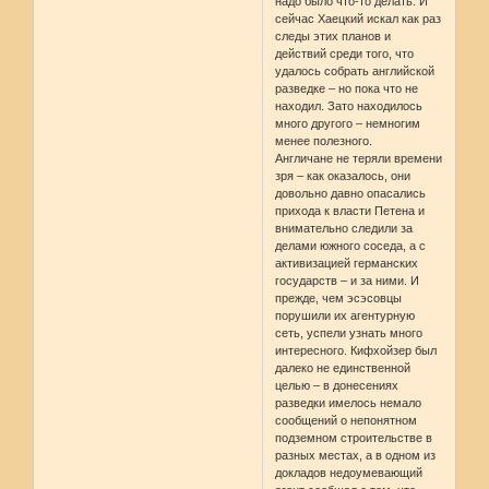
надо было что-то делать. И
сейчас Хаецкий искал как раз
следы этих планов и
действий среди того, что
удалось собрать английской
разведке – но пока что не
находил. Зато находилось
много другого – немногим
менее полезного.
Англичане не теряли времени
зря – как оказалось, они
довольно давно опасались
прихода к власти Петена и
внимательно следили за
делами южного соседа, а с
активизацией германских
государств – и за ними. И
прежде, чем эсэсовцы
порушили их агентурную
сеть, успели узнать много
интересного. Кифхойзер был
далеко не единственной
целью – в донесениях
разведки имелось немало
сообщений о непонятном
подземном строительстве в
разных местах, а в одном из
докладов недоумевающий