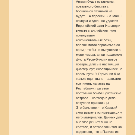
Англии будут оставлены,
повального бегства с
брошенной техникой не
будет… А пересечь Ла-Манш
немцам и здесь не удастся –
Европейский Флот Ирландии
вместе с английским, уже
покинувшим
континентальные базы,
вполне могли справиться со
всем, что бы ни выпустили в
море немцы, а при поддержке
флота Республики и вовсе
превращались в настоящий
джаггернаут, сносящий все на
своем пути. У Германии был
только один шанс – захватив
континент, напасть на
Республику, при этом
постоянно бомбя Британские
острова – но тогда в дело
вступали пришельцы.
Это было все, что Хаецкий
смог извлечь из имевшихся у
него материалов. Данных для
анализа решительно не
хватало, и оставалось только
надеяться, что в Париже их