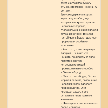
текст и отложила бумагу. –
думаю, это можно не жечь. А
вот это…
Девушка держала в руках
зарисовку – забор, над
которым выступают крыши
нескольких бараков,
сторожевые вышки и высокая
труба, из которой тянулся
густой черный дым. Дым был
прорисован особенно
тщательно.
– А вот это, – зло выдохнул
Хаецкий, – значит, что
нацисты принялись за свое
любимое занятие –
истребление людей
промышленным способом.
– Это же абсурд!
– Увы, это не абсурд. Это их
мерзкая религия, поклонение
нелепым идеям расового
превосходства. Они –
«высшая раса», а все
остальные лишь грязные
животные…
– Никогда не слышала ничего
более мерзкого!