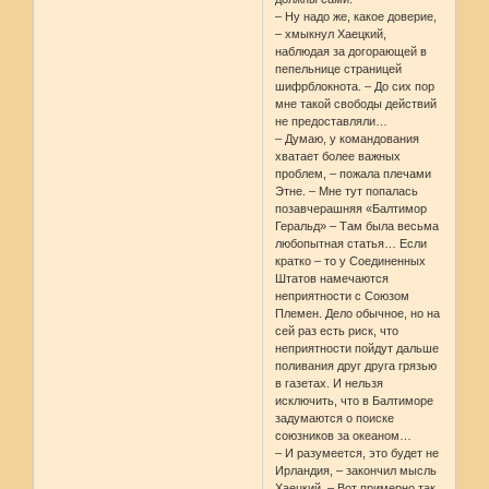
– Ну надо же, какое доверие,
– хмыкнул Хаецкий,
наблюдая за догорающей в
пепельнице страницей
шифрблокнота. – До сих пор
мне такой свободы действий
не предоставляли…
– Думаю, у командования
хватает более важных
проблем, – пожала плечами
Этне. – Мне тут попалась
позавчерашняя «Балтимор
Геральд» – Там была весьма
любопытная статья… Если
кратко – то у Соединенных
Штатов намечаются
неприятности с Союзом
Племен. Дело обычное, но на
сей раз есть риск, что
неприятности пойдут дальше
поливания друг друга грязью
в газетах. И нельзя
исключить, что в Балтиморе
задумаются о поиске
союзников за океаном…
– И разумеется, это будет не
Ирландия, – закончил мысль
Хаецкий. – Вот примерно так