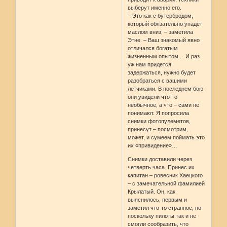
выберут именно его.
– Это как с бутербродом,
который обязательно упадет
маслом вниз, – заметила
Этне. – Ваш знакомый явно
отличался богатым
жизненным опытом… И раз
уж нам придется
задержаться, нужно будет
разобраться с вашими
летчиками. В последнем бою
они увидели что-то
необычное, а что – сами не
понимают. Я попросила
снимки фотопулеметов,
принесут – посмотрим,
может, и сумеем поймать это
их «привидение»…
Снимки доставили через
четверть часа. Принес их
капитан – ровесник Хаецкого
– с замечательной фамилией
Крылатый. Он, как
выяснилось, первым и
заметил что-то странное, но
поскольку пилоты так и не
смогли сообразить, что