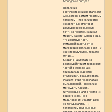
безнадежно опоздал.
Появление
соотечественников стало для
Хаецкого не самым приятным
явлением – ибо количество
ненавистных отчетов и
докладов резко выросло
почти на порядок, начиная
мешать работе. Хорошо еще,
что изрядную часть
бумажной работы Этне
милосердно взяла на себя – у
нее это получалось гораздо
лучше…
К задаче наблюдать за
взаимодействием терранских
частей с аборигенами
прибавилась еще одна –
отслеживать реакцию врага.
Реакция, судя по докладам,
была нервной… насколько
мог судить Хаецкий,
гитлеровцы знали о гостях из
родного мира, но о
масштабах их участия даже
не догадывались – и
появлением полноценных
дивизий на суше и эскадр на