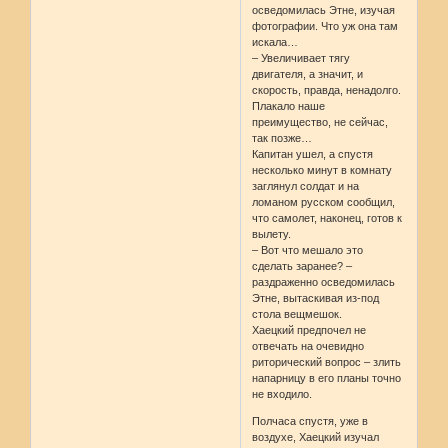
осведомилась Этне, изучая
фотографии. Что уж она там
искала…
– Увеличивает тягу
двигателя, а значит, и
скорость, правда, ненадолго.
Плакало наше
преимущество, не сейчас,
так позже…
Капитан ушел, а спустя
несколько минут в комнату
заглянул солдат и на
ломаном русском сообщил,
что самолет, наконец, готов к
вылету.
– Вот что мешало это
сделать заранее? –
раздраженно осведомилась
Этне, вытаскивая из-под
стола вещмешок.
Хаецкий предпочел не
отвечать на очевидно
риторический вопрос – злить
напарницу в его планы точно
не входило.
Полчаса спустя, уже в
воздухе, Хаецкий изучал