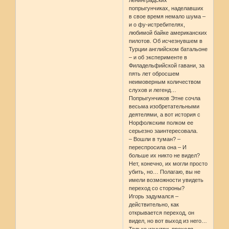
попрыгунчиках, наделавших
в свое время немало шума –
и о фу-истребителях,
любимой байке американских
пилотов. Об исчезнувшем в
Турции английском батальоне
– и об эксперименте в
Филадельфийской гавани, за
пять лет обросшем
неимоверным количеством
слухов и легенд…
Попрыгунчиков Этне сочла
весьма изобретательными
деятелями, а вот история с
Норфолкским полком ее
серьезно заинтересовала.
– Вошли в туман? –
переспросила она – И
больше их никто не видел?
Нет, конечно, их могли просто
убить, но… Полагаю, вы не
имели возможности увидеть
переход со стороны?
Игорь задумался –
действительно, как
открывается переход, он
видел, но вот выход из него…
Только изнутри, проходя