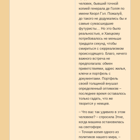
человек, бывший точной
копией генерала де Голля по
имени Кеорл Гэл. Пожалуй,
до такого не додумались бы и
самые сумасшедшие
футуристы… Но это было
реальностью, и Хаецкому
потребовалось не меньше
тридцати секунд, чтобы
смириться с сюрреализмом
происходящего. Благо, ничего
важного встреча не
предполагала: обмен
приветствиями, адрес жилья,
ключи и портфель с
документами. Портфель
своей толщиной внушал
определенный оптимизм –
последнее время оставалось
только гадать, что же
творится у немцев.
– Что вас так удивило в этом
человеке? – спросила Этне,
когда машина остановилась
на светофоре.
– Точная копия одного из
политиков нашего мира, –