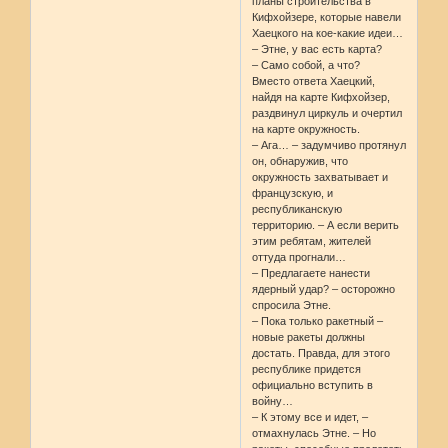
планы строительства в
Кифхойзере, которые навели
Хаецкого на кое-какие идеи…
– Этне, у вас есть карта?
– Само собой, а что?
Вместо ответа Хаецкий,
найдя на карте Кифхойзер,
раздвинул циркуль и очертил
на карте окружность.
– Ага… – задумчиво протянул
он, обнаружив, что
окружность захватывает и
французскую, и
республиканскую
территорию. – А если верить
этим ребятам, жителей
оттуда прогнали…
– Предлагаете нанести
ядерный удар? – осторожно
спросила Этне.
– Пока только ракетный –
новые ракеты должны
достать. Правда, для этого
республике придется
официально вступить в
войну…
– К этому все и идет, –
отмахнулась Этне. – Но