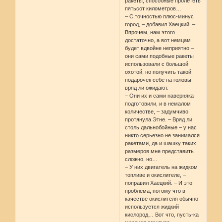
ракеты, способные пролететь
пятьсот километров…
– С точностью плюс-минус
город, – добавил Хаецкий. –
Впрочем, нам этого
достаточно, а вот немцам
будет вдвойне неприятно –
они сами подобные ракеты
использовали с большой
охотой, но получить такой
подарочек себе на головы
вряд ли ожидают.
– Они их и сами наверняка
подготовили, и в немалом
количестве, – задумчиво
протянула Этне. – Вряд ли
столь дальнобойные – у нас
никто серьезно не занимался
ракетами, да и шашку таких
размеров мне представить
сложно, но…
– У них двигатель на жидком
топливе и окислителе, –
поправил Хаецкий. – И это
проблема, потому что в
качестве окислителя обычно
используется жидкий
кислород… Вот что, пусть-ка