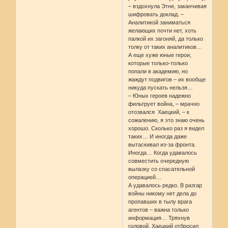
– вздохнула Этне, заканчивая
шифровать доклад. –
Аналитикой заниматься
желающих почти нет, хоть
палкой их загоняй, да только
толку от таких аналитиков…
А еще хуже юные герои,
которые только-только
попали в академию, но
жаждут подвигов – их вообще
никуда пускать нельзя…
– Юных героев надежно
фильтрует война, – мрачно
отозвался Хаецкий, – к
сожалению, я это знаю очень
хорошо. Сколько раз я видел
таких… И иногда даже
вытаскивал из-за фронта.
Иногда… Когда удавалось
совместить очередную
вылазку со спасательной
операцией…
А удавалось редко. В разгар
войны никому нет дела до
пропавших в тылу врага
агентов – важна только
информация… Тряхнув
головой, Хаецкий отбросил