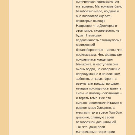
полученные перед вылетом
материалы. Материалов было
безобразно мало, но даже и
она позволяла сделать
некоторые выводы.
Например, что Дюнкерка в
этом мире, скорее всего, не
будет. Немецкая
педантичность столкнулась с
окситанской
безалаберностью – и пока что
проигрывала. Нет, французам
понравилась концепция
блицкрига, и наступали они
очень бодро, но совершенно
непродуманно и не слишком
заботясь о тылах. Фронт в
результате трещал по швам,
немцам приходилось тратить
силы на помощь союзникам –
и терять темп. Все это
сильно напоминало Италию в
родном мире Хаецкого, а
местами так и вовсе Голубую
дивизию, славную своей
безобразной дисциплиной.
Так что, даже если
материковые территории