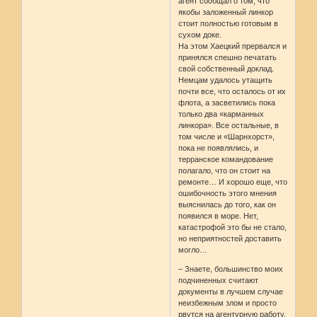
агент сообщал о том, что
якобы заложенный линкор
стоит полностью готовым в
сухом доке.
На этом Хаецкий прервался и
принялся спешно печатать
свой собственный доклад.
Немцам удалось утащить
почти все, что осталось от их
флота, а засветились пока
только два «карманных
линкора». Все остальные, в
том числе и «Шарнхорст»,
пока не появлялись, и
терранское командование
полагало, что он стоит на
ремонте… И хорошо еще, что
ошибочность этого мнения
выяснилась до того, как он
появился в море. Нет,
катастрофой это бы не стало,
но неприятностей доставить
могло…
– Знаете, большинство моих
подчиненных считают
документы в лучшем случае
неизбежным злом и просто
рвутся на агентурную работу,