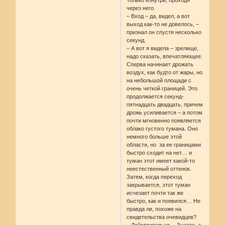
через него.
– Вход – да, видел, а вот
выход как-то не довелось, –
признал он спустя несколько
секунд.
– А вот я видела – зрелище,
надо сказать, впечатляющее.
Сперва начинает дрожать
воздух, как будто от жары, но
на небольшой площади с
очень четкой границей. Это
продолжается секунд-
пятнадцать двадцать, причем
дрожь усиливается – а потом
почти мгновенно появляется
облако густого тумана. Оно
немного больше этой
области, но за ее границами
быстро сходит на нет… и
туман этот имеет какой-то
неестественный оттенок.
Затем, когда переход
закрывается, этот туман
исчезает почти так же
быстро, как и появился… Не
правда ли, похоже на
свидетельства очевидцев?
– Действительно… Знаете, а