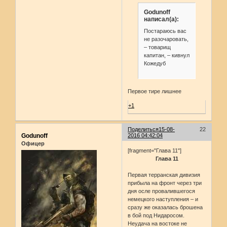
Godunoff
написал(а):
Постараюсь вас
не разочаровать,
– товарищ
капитан, – кивнул
Кожедуб
Первое тире лишнее
+1
Поделиться
15-08-
22
Godunoff
2016 04:42:04
Офицер
[fragment="Глава 11"]
Глава 11
Первая терранская дивизия
прибыла на фронт через три
дня осле провалившегося
немецкого наступления – и
сразу же оказалась брошена
в бой под Нидаросом.
Неудача на востоке не