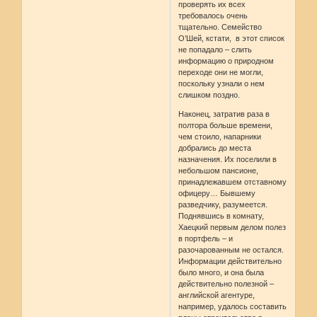
проверять их всех
требовалось очень
тщательно. Семейство
О’Шей, кстати, в этот список
не попадало – слить
информацию о природном
переходе они не могли,
поскольку узнали о нем
слишком поздно.
Наконец, затратив раза в
полтора больше времени,
чем стоило, напарники
добрались до места
назначения. Их поселили в
небольшом пансионе,
принадлежавшем отставному
офицеру… Бывшему
разведчику, разумеется.
Поднявшись в комнату,
Хаецкий первым делом полез
в портфель – и
разочарованным не остался.
Информации действительно
было много, и она была
действительно полезной –
английской агентуре,
например, удалось составить