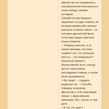
именно им не понравилось,
они решили воспользоваться
чьим-нибудь свежим
взглядом…
Свежий взгляд Хаецкого
зацепился за один снимок, на
котором вражеский самолет
оказался на фоне земли – за
соплами двигателей были
отчетливо видны короткие
языки пламени.
– Товарищ капитан, я не
знаток авиации, поэтому
скажите: вот эти огненные
хвосты – это нормально?
Крылатый припал к
бинокулярной лупе, секунд
десять пристально
разглядывал снимок, а затем
резко выпрямился.
– Вот ведь!.. – сердито
выдохнул он. – Спасибо,
товарищ полковник.
Двигатели у этих мерзавцев
новые, с форсажными
камерами. Вот, значит, в чем
дело…
– И что это дает? –