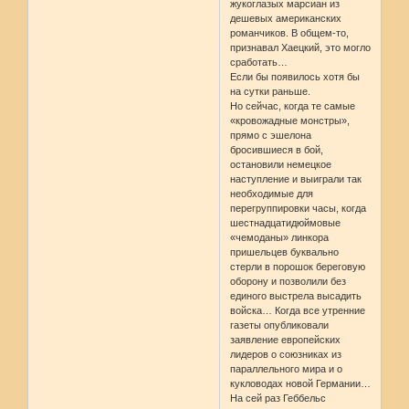
жукоглазых марсиан из
дешевых американских
романчиков. В общем-то,
признавал Хаецкий, это могло
сработать…
Если бы появилось хотя бы
на сутки раньше.
Но сейчас, когда те самые
«кровожадные монстры»,
прямо с эшелона
бросившиеся в бой,
остановили немецкое
наступление и выиграли так
необходимые для
перегруппировки часы, когда
шестнадцатидюймовые
«чемоданы» линкора
пришельцев буквально
стерли в порошок береговую
оборону и позволили без
единого выстрела высадить
войска… Когда все утренние
газеты опубликовали
заявление европейских
лидеров о союзниках из
параллельного мира и о
кукловодах новой Германии…
На сей раз Геббельс