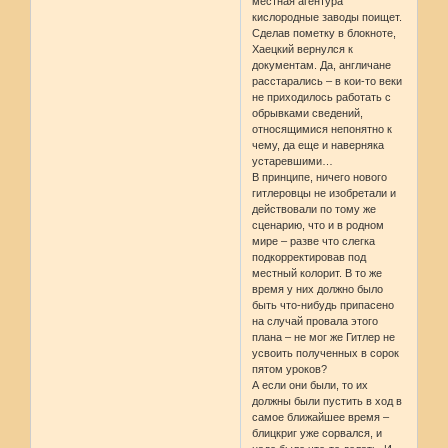
местная агентура
кислородные заводы поищет.
Сделав пометку в блокноте,
Хаецкий вернулся к
документам. Да, англичане
расстарались – в кои-то веки
не приходилось работать с
обрывками сведений,
относящимися непонятно к
чему, да еще и наверняка
устаревшими…
В принципе, ничего нового
гитлеровцы не изобретали и
действовали по тому же
сценарию, что и в родном
мире – разве что слегка
подкорректировав под
местный колорит. В то же
время у них должно было
быть что-нибудь припасено
на случай провала этого
плана – не мог же Гитлер не
усвоить полученных в сорок
пятом уроков?
А если они были, то их
должны были пустить в ход в
самое ближайшее время –
блицкриг уже сорвался, и