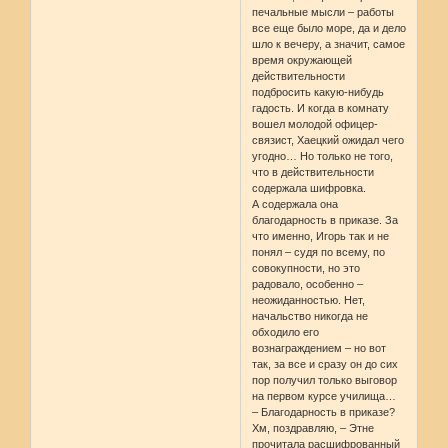
печальные мысли – работы
все еще было море, да и дело
шло к вечеру, а значит, самое
время окружающей
действительности
подбросить какую-нибудь
гадость. И когда в комнату
вошел молодой офицер-
связист, Хаецкий ожидал чего
угодно… Но только не того,
что в действительности
содержала шифровка.
А содержала она
благодарность в приказе. За
что именно, Игорь так и не
понял – судя по всему, по
совокупности, но это
радовало, особенно –
неожиданностью. Нет,
начальство никогда не
обходило его
вознаграждением – но вот
так, за все и сразу он до сих
пор получил только выговор
на первом курсе училища…
– Благодарность в приказе?
Хм, поздравляю, – Этне
прочитала расшифрованный