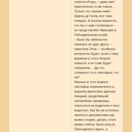
ответил Игорь, – даже имя
практически то же самое…
Только что звание ниже –
Шарль де Голль все-таки
генерал. И вполне вероятно,
что мы с ним столкнемся –
он представляет Францию в
Объединенном штабе.
– Было бы любопытно
показать их друг другу, –
заметила Этне, – особенно
интересно будет, если к тому
времени и этого Кеорла
повысят и он тоже будет
генералом… Да что,
сломался этот светофор, что
ли?
Именно в этот момент
светофор переключился и
машина двинулась дальше.
Хаецкий, разделявший
нетерпение напарницы,
покосился на водителя и тихо
вздохнул. Как бы ни хотелось
заняться документами как
можно скорее, делать этого
прямо сейчас было нельзя.
Приходилось ждать, а