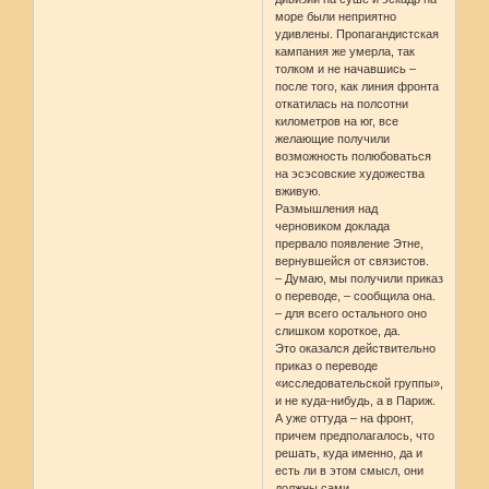
море были неприятно
удивлены. Пропагандистская
кампания же умерла, так
толком и не начавшись –
после того, как линия фронта
откатилась на полсотни
километров на юг, все
желающие получили
возможность полюбоваться
на эсэсовские художества
вживую.
Размышления над
черновиком доклада
прервало появление Этне,
вернувшейся от связистов.
– Думаю, мы получили приказ
о переводе, – сообщила она.
– для всего остального оно
слишком короткое, да.
Это оказался действительно
приказ о переводе
«исследовательской группы»,
и не куда-нибудь, а в Париж.
А уже оттуда – на фронт,
причем предполагалось, что
решать, куда именно, да и
есть ли в этом смысл, они
должны сами.