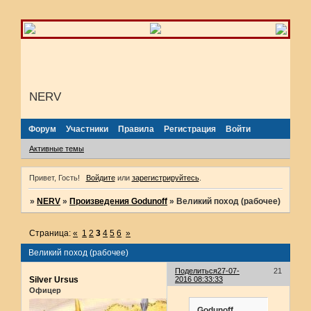
NERV
Форум
Участники
Правила
Регистрация
Войти
Активные темы
Привет, Гость!
Войдите
или
зарегистрируйтесь
.
»
NERV
»
Произведения Godunoff
»
Великий поход (рабочее)
Страница:
«
1
2
3
4
5
6
»
Великий поход (рабочее)
Поделиться
27-07-
21
Silver Ursus
2016 08:33:33
Офицер
Godunoff