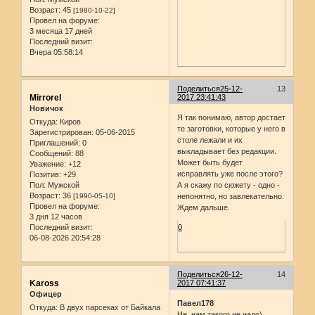
Возраст:
45
[1980-10-22]
Провел на форуме:
3 месяца 17 дней
Последний визит:
Вчера 05:58:14
Поделиться
25-12-
13
Mirrorel
2017 23:41:43
Новичок
Я так понимаю, автор достает
Откуда:
Киров
те заготовки, которые у него в
Зарегистрирован
: 05-06-2015
столе лежали и их
Приглашений:
0
выкладывает без редакции.
Сообщений:
88
Может быть будет
Уважение:
+12
исправлять уже после этого?
Позитив:
+29
Пол:
Мужской
А я скажу по сюжету - одно -
Возраст:
36
[1990-05-10]
непонятно, но завлекательно.
Провел на форуме:
Ждем дальше.
3 дня 12 часов
Последний визит:
0
06-08-2026 20:54:28
Поделиться
26-12-
14
Kaross
2017 07:41:37
Офицер
Павел178
Откуда:
В двух парсеках от Байкала
Не, нам такого не надо)