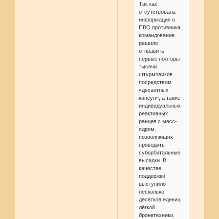
Так как
отсутствовала
информация о
ПВО противника,
командование
решило
отправить
первые полторы
тысячи
штурмовиков
посредством
«десантных
капсул», а также
индивидуальных
реактивных
ранцев с масс-
ядром,
позволяющих
проводить
суборбитальные
высадки. В
качестве
поддержки
выступило
несколько
десятков единиц
лёгкой
бронетехники,