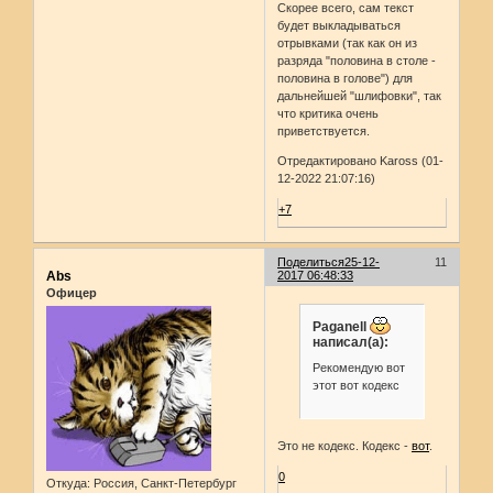
Скорее всего, сам текст
будет выкладываться
отрывками (так как он из
разряда "половина в столе -
половина в голове") для
дальнейшей "шлифовки", так
что критика очень
приветствуется.
Отредактировано Kaross (01-
12-2022 21:07:16)
+7
Поделиться
25-12-
11
Abs
2017 06:48:33
Офицер
Paganell
написал(а):
Рекомендую вот
этот вот кодекс
Это не кодекс. Кодекс -
вот
.
0
Откуда:
Россия, Санкт-Петербург