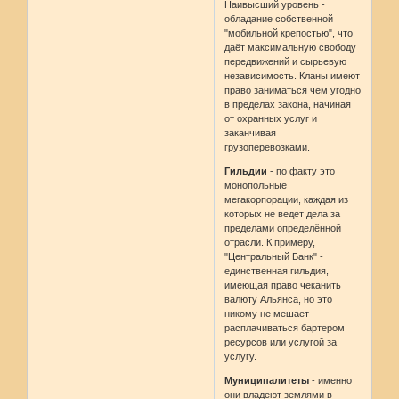
Наивысший уровень -
обладание собственной
"мобильной крепостью", что
даёт максимальную свободу
передвижений и сырьевую
независимость. Кланы имеют
право заниматься чем угодно
в пределах закона, начиная
от охранных услуг и
заканчивая
грузоперевозками.
Гильдии
- по факту это
монопольные
мегакорпорации, каждая из
которых не ведет дела за
пределами определённой
отрасли. К примеру,
"Центральный Банк" -
единственная гильдия,
имеющая право чеканить
валюту Альянса, но это
никому не мешает
расплачиваться бартером
ресурсов или услугой за
услугу.
Муниципалитеты
- именно
они владеют землями в