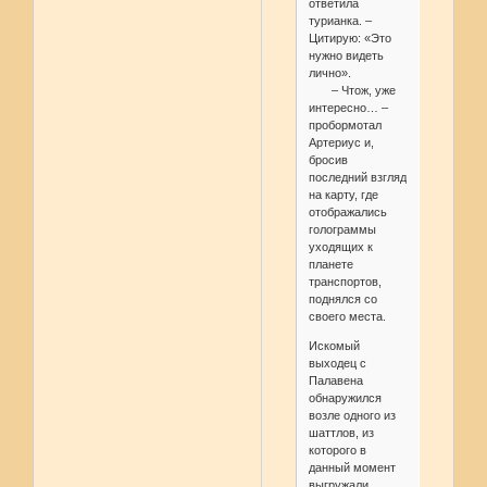
ответила
турианка. –
Цитирую: «Это
нужно видеть
лично».
– Чтож, уже
интересно… –
пробормотал
Артериус и,
бросив
последний взгляд
на карту, где
отображались
голограммы
уходящих к
планете
транспортов,
поднялся со
своего места.
Искомый
выходец с
Палавена
обнаружился
возле одного из
шаттлов, из
которого в
данный момент
выгружали