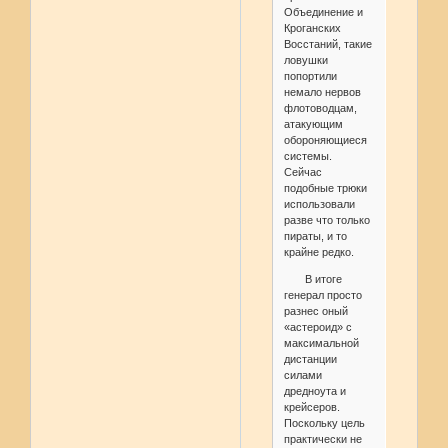
Объединение и
Кроганских
Восстаний, такие
ловушки
попортили
немало нервов
флотоводцам,
атакующим
обороняющиеся
системы.
Сейчас
подобные трюки
использовали
разве что только
пираты, и то
крайне редко.
В итоге
генерал просто
разнес оный
«астероид» с
максимальной
дистанции
силами
дредноута и
крейсеров.
Поскольку цель
практически не