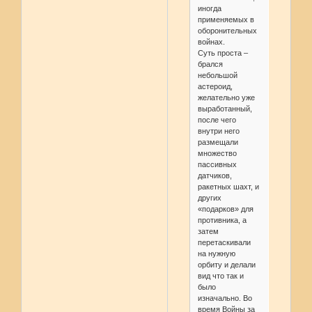
иногда
применяемых в
оборонительных
войнах.
Суть проста –
брался
небольшой
астероид,
желательно уже
выработанный,
после чего
внутри него
размещали
множество
пассивных
датчиков,
ракетных шахт, и
других
«подарков» для
противника, а
затем
перетаскивали
на нужную
орбиту и делали
вид что так и
было
изначально. Во
время Войны за