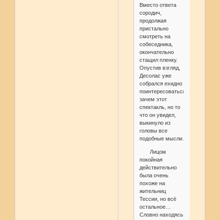
Вместо ответа
сородич,
продолжая
пристально
смотреть на
собеседника,
окончательно
стащил пленку.
Опустив взгляд,
Десолас уже
собрался ехидно
поинтересоваться,
зачем этот
спектакль, но то
что он увидел,
выкинуло из
головы все
подобные мысли.
Лицом
покойная
действительно
была очень
похоже на
жительниц
Тессии, но всё
остальное…
Словно находясь