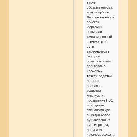
также
сбрасываемой с
низкой орбиты.
Данную тактику в
войсках
Иерархии
называли
«молниеносный
штурм», и её
суть
заключалась в
быстром
развертывании
авангарда в
ключевых
точках, задачей
которого
являлось
разведка
местности,
подавление ПВО,
и создание
плацдарма для
высадки более
существенных
сил. Впрочем,
когда дело
касалось захвата