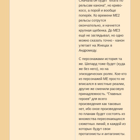
Сначала он будет "ехать по
рельсам канона", но криво-
косо, а порой и вообще
поперёк. Ко времени МЕ2
рельсы сотрутся
окончательно, и начнется
крупная щебенка. До МЕ3
ещё не заглядывал, но одно
можно сказать точно - канон
улетает на Жнецах в
Андромеду.
С персонажами история та
же. Шепард тоже будет (куда
же без него), но на
эпизодических ролях. Кое-кто
из персонажей МЕ просто не
вписался в местные реалии,
другие же сменили расовую
принадлежность. "Главных
героев" для всего
произведения как таковых
нет, ибо оное произведение
по планам будет состоять из
множества пересекающихся
сюжетных линий, в каждой из
которых будут свои
протагонисты и антагонисты.