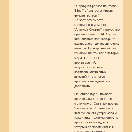
Очередная работа по "Mass
Effect" с "альтернативным
человечеством".
На этот раз вместо
каноничного унылого
"Альянса Систем", полностью
срисованного с НАТО, у нас
цивилизация из "Lineage II",
развившаяся до космических
полётов. Правда, не совсем
каноничная, так как в истории
мира "L2" столько
противоречий,
недосказанности и
взаимоисключающих
явлений, что многое
пришлось переделать и
дополнить.
Основная идея - показать
цивилизацию, полностью
отличную от Совета и прочих
"цитадельцев", начиная от
политического устройства и
заканчивая технологиями, но
при этом являющуюся
"вторым полюсом силы" в
галактике. Потому не