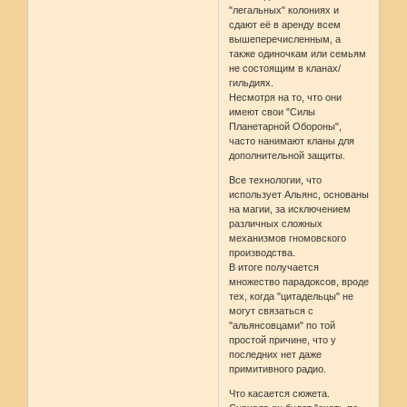
"легальных" колониях и
сдают её в аренду всем
вышеперечисленным, а
также одиночкам или семьям
не состоящим в кланах/
гильдиях.
Несмотря на то, что они
имеют свои "Силы
Планетарной Обороны",
часто нанимают кланы для
дополнительной защиты.
Все технологии, что
использует Альянс, основаны
на магии, за исключением
различных сложных
механизмов гномовского
производства.
В итоге получается
множество парадоксов, вроде
тех, когда "цитадельцы" не
могут связаться с
"альянсовцами" по той
простой причине, что у
последних нет даже
примитивного радио.
Что касается сюжета.