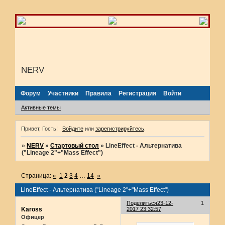
NERV
Форум
Участники
Правила
Регистрация
Войти
Активные темы
Привет, Гость!
Войдите
или
зарегистрируйтесь
.
»
NERV
»
Стартовый стол
»
LineEffect - Альтернатива
("Lineage 2"+"Mass Effect")
Страница:
«
1
2
3
4
…
14
»
LineEffect - Альтернатива ("Lineage 2"+"Mass Effect")
Поделиться
23-12-
1
Kaross
2017 23:32:57
Офицер