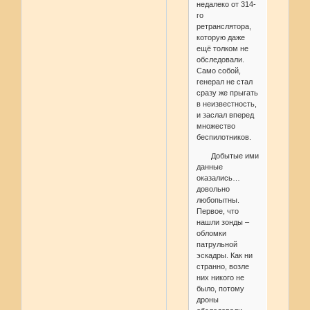
недалеко от 314-
го
ретранслятора,
которую даже
ещё толком не
обследовали.
Само собой,
генерал не стал
сразу же прыгать
в неизвестность,
и заслал вперед
множество
беспилотников.
Добытые ими
данные
оказались…
довольно
любопытны.
Первое, что
нашли зонды –
обломки
патрульной
эскадры. Как ни
странно, возле
них никого не
было, потому
дроны