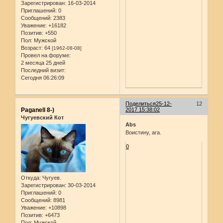
Зарегистрирован
: 16-03-2014
Приглашений:
0
Сообщений:
2383
Уважение:
+16182
Позитив:
+550
Пол:
Мужской
Возраст:
64
[1962-08-08]
Провел на форуме:
2 месяца 25 дней
Последний визит:
Сегодня 06:26:09
Поделиться
25-12-
12
Paganell 8-)
2017 15:38:02
Чугуевский Кот
Abs
Воистину, ага.
0
Откуда:
Чугуев.
Зарегистрирован
: 30-03-2014
Приглашений:
0
Сообщений:
8981
Уважение:
+10898
Позитив:
+6473
Пол:
Мужской