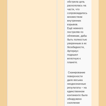
обстрела цель
раскололась на
части, что
сопровождалось
множеством
внутренних
взрывов.
Ещё немного
постреляв по
обломкам, дабы
быть полностью
уверенным в их
безобидности,
Артериус
подошел
вплотную к
планете.
Сканирование
поверхности
дало весьма
неоднозначные
результаты – на
единственном
континенте было
обнаружено
скопление