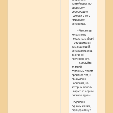
контейнеры, по-
видимому,
содержащие
находки с того
«мирного»
астероида.
– Что же вы
хотели мне
показать, майор?
– осведомился
командующий,
останавливаясь
за спиной
подчиненного.
– Следуйте
за мной, –
странным тоном
произнес тот, и
двинулся к
носилкам, на
которых лежали
накрытые черной
пленкой трупы.
Подойдя к
одному из них,
офицер стянул