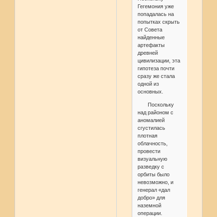
Гегемония уже
попадалась на
попытках скрыть
от Совета
найденные
артефакты
древней
цивилизации, эта
гипотеза почти
сразу же стала
одной из
основных.
Поскольку
над районом с
аномалией
сгустилась
плотная
облачность,
провести
визуальную
разведку с
орбиты было
невозможно, и
генерал «дал
добро» для
наземной
операции.