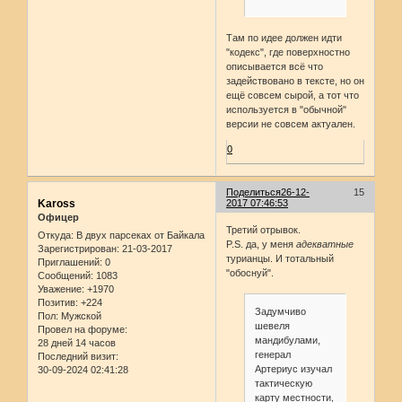
Там по идее должен идти
"кодекс", где поверхностно
описывается всё что
задействовано в тексте, но он
ещё совсем сырой, а тот что
используется в "обычной"
версии не совсем актуален.
0
Поделиться
26-12-
15
Kaross
2017 07:46:53
Офицер
Третий отрывок.
Откуда:
В двух парсеках от Байкала
P.S. да, у меня
адекватные
Зарегистрирован
: 21-03-2017
турианцы. И тотальный
Приглашений:
0
"обоснуй".
Сообщений:
1083
Уважение:
+1970
Позитив:
+224
Задумчиво
Пол:
Мужской
шевеля
Провел на форуме:
мандибулами,
28 дней 14 часов
генерал
Последний визит:
Артериус изучал
30-09-2024 02:41:28
тактическую
карту местности,