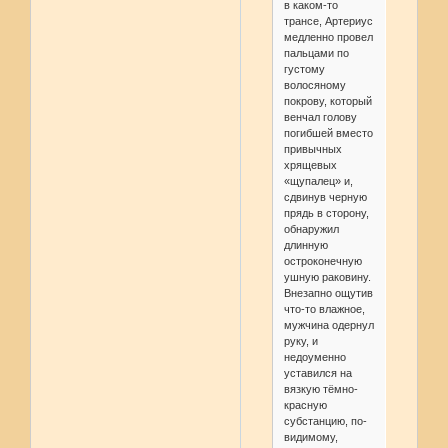
в каком-то
трансе, Артериус
медленно провел
пальцами по
густому
волосяному
покрову, который
венчал голову
погибшей вместо
привычных
хрящевых
«щупалец» и,
сдвинув черную
прядь в сторону,
обнаружил
длинную
остроконечную
ушную раковину.
Внезапно ощутив
что-то влажное,
мужчина одернул
руку, и
недоуменно
уставился на
вязкую тёмно-
красную
субстанцию, по-
видимому,