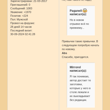
Зарегистрирован
: 21-03-2017
Приглашений:
0
Сообщений:
1083
Paganell
Уважение:
+1970
написал(а):
Позитив:
+224
Пол:
Мужской
Но в новом
Провел на форуме:
отрывке всё по
28 дней 14 часов
прежнему...
Последний визит:
30-09-2024 02:41:28
Привычки такие привычки. В
следующем попробую начать
по новому.
Abs
Спасибо, пригодится.
Mirrorel
написал(а):
Я так понимаю,
автор достает те
заготовки,
которые у него в
столе лежали и
их выкладывает
без редакции.