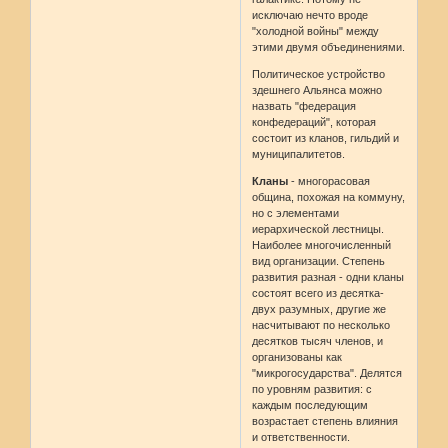
исключаю нечто вроде
"холодной войны" между
этими двумя объединениями.
Политическое устройство
здешнего Альянса можно
назвать "федерация
конфедераций", которая
состоит из кланов, гильдий и
муниципалитетов.
Кланы
- многорасовая
община, похожая на коммуну,
но с элементами
иерархической лестницы.
Наиболее многочисленный
вид организации. Степень
развития разная - одни кланы
состоят всего из десятка-
двух разумных, другие же
насчитывают по несколько
десятков тысяч членов, и
организованы как
"микрогосударства". Делятся
по уровням развития: с
каждым последующим
возрастает степень влияния
и ответственности.