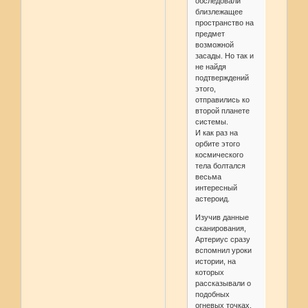
обследовали
близлежащее
пространство на
предмет
возможной
засады. Но так и
не найдя
подтверждений
этого,
отправились ко
второй планете
системы.
И как раз на
орбите этого
космического
тела болтался
весьма
интересный
астероид.
Изучив данные
сканирования,
Артериус сразу
вспомнил уроки
истории, на
которых
рассказывали о
подобных
огневых точках,