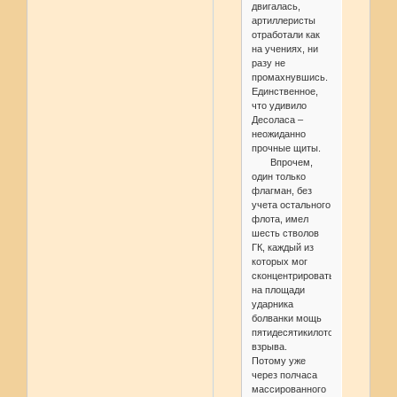
двигалась,
артиллеристы
отработали как
на учениях, ни
разу не
промахнувшись.
Единственное,
что удивило
Десоласа –
неожиданно
прочные щиты.
Впрочем,
один только
флагман, без
учета остального
флота, имел
шесть стволов
ГК, каждый из
которых мог
сконцентрировать
на площади
ударника
болванки мощь
пятидесятикилотонного
взрыва.
Потому уже
через полчаса
массированного