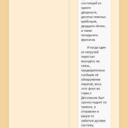
состоящей из
одного
дредноута,
десятка тяжелых
крейсеров,
двадцати лёгких,
а также
пятидесяти
фрегатов.
И когда один
из патрулей
перестал
выходить на
связь,
предварительно
сообщив об
обнаружении
пиратов, весь
этот флот во
главе с
Десоласом был
срочно поднят по
тревоге, и
отправлен в
какую-то
забытую духами
систему,