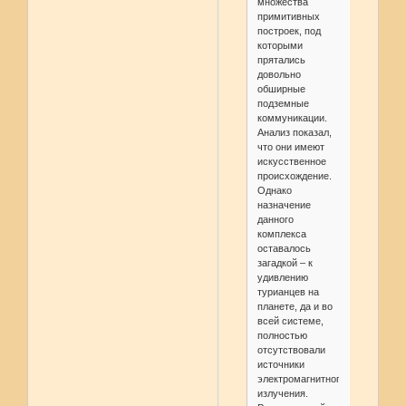
множества
примитивных
построек, под
которыми
прятались
довольно
обширные
подземные
коммуникации.
Анализ показал,
что они имеют
искусственное
происхождение.
Однако
назначение
данного
комплекса
оставалось
загадкой – к
удивлению
турианцев на
планете, да и во
всей системе,
полностью
отсутствовали
источники
электромагнитного
излучения.