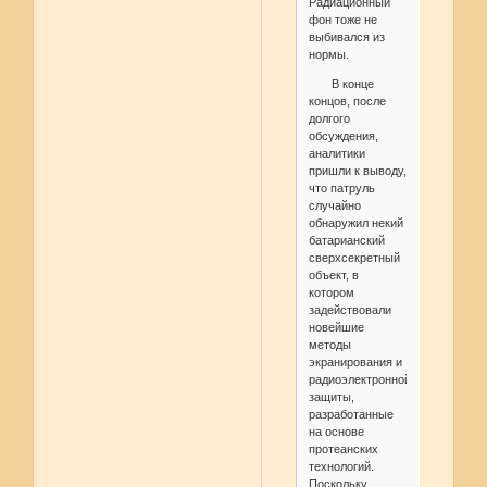
Радиационный
фон тоже не
выбивался из
нормы.
В конце
концов, после
долгого
обсуждения,
аналитики
пришли к выводу,
что патруль
случайно
обнаружил некий
батарианский
сверхсекретный
объект, в
котором
задействовали
новейшие
методы
экранирования и
радиоэлектронной
защиты,
разработанные
на основе
протеанских
технологий.
Поскольку