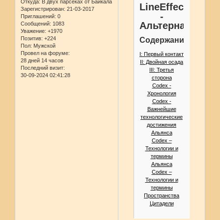
Откуда:
В двух парсеках от Байкала
LineEffect
Зарегистрирован
: 21-03-2017
-
Приглашений:
0
Альтернатива
Сообщений:
1083
Уважение:
+1970
Позитив:
+224
Содержание
Пол:
Мужской
Провел на форуме:
I: Первый контакт
28 дней 14 часов
II: Двойная осада
Последний визит:
III: Третья
30-09-2024 02:41:28
сторона
Codex -
Хронология
Codex -
Важнейшие
технологические
достижения
Альянса
Codex –
Технологии и
термины
Альянса
Codex –
Технологии и
термины
Пространства
Цитадели