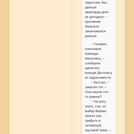
пиратских баз,
дальше
авангарда дело
не доходило –
противник
банально
заканчивался
раньше.
– Генерал,
поисковые
команды
вернулись, –
сообщила
адъютант,
выводя Десоласа
из задумчивости.
– Быстро, –
заметил тот. –
Они нашли что-
то важное?
– Не могу
знать, сэр, но
майор Мерикс
просит вас
прибыть в
четвертый
грузовой трюм, –