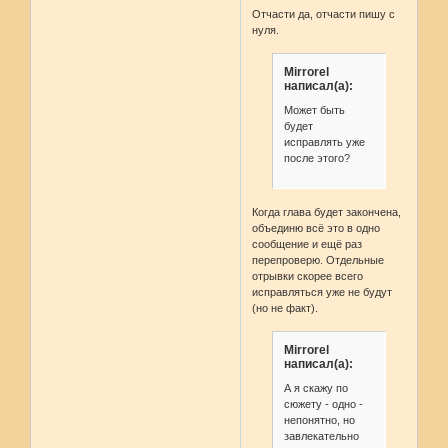
Отчасти да, отчасти пишу с
нуля.
Mirrorel
написал(а):
Может быть
будет
исправлять уже
после этого?
Когда глава будет закончена,
объединю всё это в одно
сообщение и ещё раз
перепроверю. Отдельные
отрывки скорее всего
исправляться уже не будут
(но не факт).
Mirrorel
написал(а):
А я скажу по
сюжету - одно -
непонятно, но
завлекательно