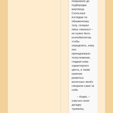
покрывало до
подбородка
мертвеца.
Скользнув
взглядом по
обнаженному
телу, генерал
лишь хмыкнул –
не нужно быть
ксенобиологом,
чтобы
определить, кому
оно
принадлежало:
телосложение,
гладкая кожа
характерного
цвета, а также
наличие
развитых
молочных желёз
говорили сами за
себя.
– Азари, –
озвучил свою
догадку
турианец.