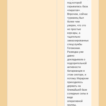
под которой
скрывалась база
«пиратов».
Впрочем, сейчас
турианец был
более чем
уверен, что это
не простые
корсары, а
тщательно
замаскированные
спецслужбы
Гегемонии.
Разведка уже
давно
докладывала о
подозрительной
активности
батарианцев в
этом секторе, и
потому Иерархии
приходилось
держать на
ближайшей базе
солидные силы в
виде
оперативной
группы,