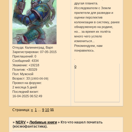
другая планета.
Исследователи с Земли
прилетели для разведки и
оценки перспектив
колонизации в систему, ранее
обнаруженную на родине,
но... за время их полёта
много чего успело
измениться...
Рекомендуем, нам
Откуда:
Калининград, Варп
понравилось.
Зарегистрирован
: 07-05-2015
Приглашений:
0
.
Сообщений:
4334
Уважение:
+19218
0
Позитив:
+30329
Пол:
Мужской
Возраст:
33
[1993-06-09]
Провел на форуме:
2 месяца 5 дней
Последний визит:
16-04-2025 06:52:49
Страница:
«
1
…
9
10
11
»
NERV
»
Любимые книги
»
Кто что нашел почитать
(космофантастика).