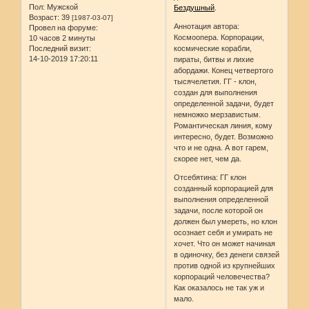
Пол:
Мужской
Бездушный
.
Возраст:
39
[1987-03-07]
Аннотация автора:
Провел на форуме:
Космоопера. Корпорации,
10 часов 2 минуты
космические корабли,
Последний визит:
14-10-2019 17:20:11
пираты, битвы и лихие
абордажи. Конец четвертого
тысячелетия. ГГ - клон,
создан для выполнения
определенной задачи, будет
немножко мерзавистым.
Романтическая линия, кому
интересно, будет. Возможно
что и не одна. А вот гарем,
скорее нет, чем да.
Отсебятина: ГГ клон
созданный корпорацией для
выполнения определенной
задачи, после которой он
должен был умереть, но клон
осознает себя и умирать не
хочет. Что он может начиная
в одиночку, без денеги связей
против одной из крупнейших
корпораций человечества?
Как оказалось не так уж и
мало.