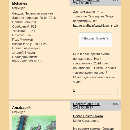
Mohanes
2021 06:46:46
Офицер
Давным-давно читал
Откуда:
Первопрестольная
трилогию Свиридова "Миры
Зарегистрирован
: 20-04-2016
непримиримых"
Приглашений:
0
http://samlib.ru/s/swiridow_t_g/index_1.
Сообщений:
921
Уважение:
+1541
Позитив:
+62
http://samlib.ru/s/swiridow_t_g/in
Пол:
Мужской
Возраст:
56
[1970-01-25]
Провел на форуме:
14 дней 9 часов
Мне в своё время
очень
Последний визит:
понравилось. Но, к
08-08-2026 03:40:13
сожалению, с 2014 г. не
обновлялось. Никто не знает
- автор закончил цикл?
Может, где выложено, а я не
знаю?
0
Поделиться
06-08-
105
Альфарий
2021 00:26:17
Офицер
Некто Нечто Ничто
Майя Караванова
Не совсем космос, больше