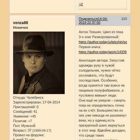
+2
Поделиться
14-04-
103
venza88
2019 22:37:50
Новичок
Антон Текшин. Цикл из пока
3-х книг Размороженный:
https://author.today/u/tekshin/series#13
Первая книга:
https://author.today/work/14339
Аннотация автора: Запустив
однажды руку в чужой
холодильник, нужно чётко
осознавать, что будут
последствия. Особенно,
когда хранятся там вовсе не
пищевые полуфабрикаты, а
«условно живые» люди.
Откуда:
Челябинск
Они ещё не умерли – смерть
Зарегистрирован
: 17-04-2014
пока не определилась точно
Приглашений:
0
на их счёт. Большинство из
Сообщений:
41
них уже никогда не разомкнут
Уважение:
+45
веки, но у единиц есть
Позитив:
+7
призрачный шанс вернуться
Пол:
Мужской
Возраст:
37
в этот мир. Вдвойне досадно,
[1988-08-17]
Провел на форуме:
что среди таких
6 дней 21 час