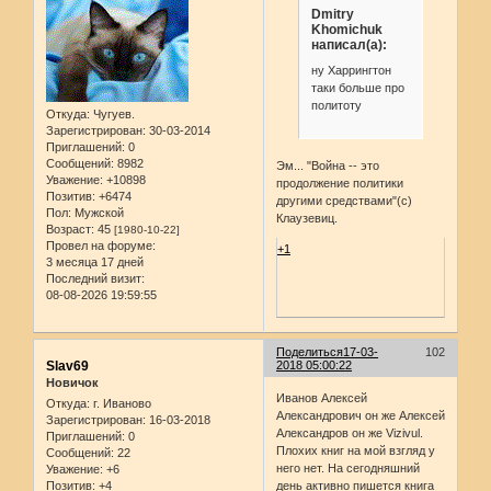
Dmitry
Khomichuk
написал(а):
ну Харрингтон
таки больше про
политоту
Откуда:
Чугуев.
Зарегистрирован
: 30-03-2014
Приглашений:
0
Сообщений:
8982
Эм... "Война -- это
Уважение:
+10898
продолжение политики
Позитив:
+6474
другими средствами"(с)
Пол:
Мужской
Клаузевиц.
Возраст:
45
[1980-10-22]
Провел на форуме:
+1
3 месяца 17 дней
Последний визит:
08-08-2026 19:59:55
Поделиться
17-03-
102
Slav69
2018 05:00:22
Новичок
Иванов Алексей
Откуда:
г. Иваново
Александрович он же Алексей
Зарегистрирован
: 16-03-2018
Александров он же Vizivul.
Приглашений:
0
Плохих книг на мой взгляд у
Сообщений:
22
него нет. На сегодняшний
Уважение:
+6
день активно пишется книга
Позитив:
+4