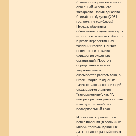
благодарных родственников
спасённой жертвы его
заморозил. Время действие -
ближайшее будущее(2031
год, если не ошибаюсь).
Перед глобальным
обновление популярной вирт-
игры кто-то начинает убивать
в реале перспективных/
топовых игроков. Причём
несмотря ни на какие
ухищрения охранных
организаций. Просто в
определенный момент
закрытая комната
оказывается разгромлена, а
игрок - мёртв. У одной из
таких охранных организаций
оказываются в активе
"замороженные", как ГГ,
которых решают разморозить
и внедрить в наиболее
подозрительный клан.
Из плюсов: хороший язык
повествования (в отличии от
многих "рекомендованных
АТ"), неоднообразный сюжет