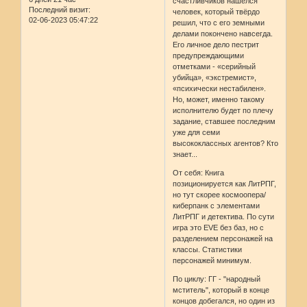
счастливчиков нашёлся
Последний визит:
человек, который твёрдо
02-06-2023 05:47:22
решил, что с его земными
делами покончено навсегда.
Его личное дело пестрит
предупреждающими
отметками - «серийный
убийца», «экстремист»,
«психически нестабилен».
Но, может, именно такому
исполнителю будет по плечу
задание, ставшее последним
уже для семи
высококлассных агентов? Кто
знает...
От себя: Книга
позиционируется как ЛитРПГ,
но тут скорее космоопера/
киберпанк с элементами
ЛитРПГ и детектива. По сути
игра это EVE без баз, но с
разделением персонажей на
классы. Статистики
персонажей минимум.
По циклу: ГГ - "народный
мститель", который в конце
концов добегался, но один из