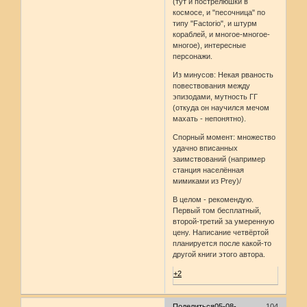
(тут и пострелюшки в
космосе, и "песочница" по
типу "Factorio", и штурм
кораблей, и многое-многое-
многое), интересные
персонажи.
Из минусов: Некая рваность
повествования между
эпизодами, мутность ГГ
(откуда он научился мечом
махать - непонятно).
Спорный момент: множество
удачно вписанных
заимствований (например
станция населённая
мимиками из Prey)/
В целом - рекомендую.
Первый том бесплатный,
второй-третий за умеренную
цену. Написание четвёртой
планируется после какой-то
другой книги этого автора.
+2
Поделиться
05-08-
104