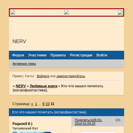
NERV
Форум
Участники
Правила
Регистрация
Войти
Активные темы
Привет, Гость!
Войдите
или
зарегистрируйтесь
.
»
NERV
»
Любимые книги
»
Кто что нашел почитать
(космофантастика).
Страница:
«
1
…
9
10
11
Кто что нашел почитать (космофантастика).
Поделиться
26-01-
101
Paganell 8-)
2018 01:04:23
Чугуевский Кот