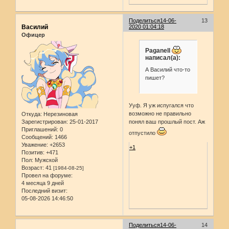
Поделиться
14-06-
13
Василий
2020 01:04:18
Офицер
Paganell
написал(а):
А Василий что-то
пишет?
Ууф. Я уж испугался что
возможно не правильно
Откуда:
Нерезиновая
Зарегистрирован
: 25-01-2017
понял ваш прошлый пост. Аж
Приглашений:
0
отпустило
Сообщений:
1466
Уважение:
+2653
+1
Позитив:
+471
Пол:
Мужской
Возраст:
41
[1984-08-25]
Провел на форуме:
4 месяца 9 дней
Последний визит:
05-08-2026 14:46:50
Поделиться
14-06-
14