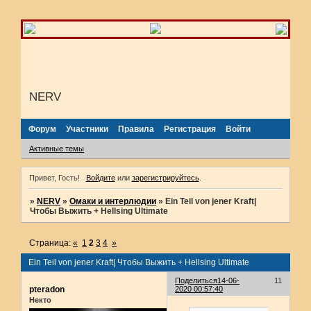
NERV
Форум
Участники
Правила
Регистрация
Войти
Активные темы
Привет, Гость!
Войдите
или
зарегистрируйтесь
.
»
NERV
»
Омаки и интерлюдии
»
Ein Teil von jener Kraft|
Чтобы Выжить + Hellsing Ultimate
Страница:
«
1
2
3
4
»
Ein Teil von jener Kraft| Чтобы Выжить + Hellsing Ultimate
Поделиться
14-06-
11
pteradon
2020 00:57:40
Некто