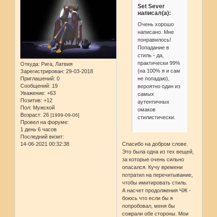
Set Sever
написал(а):
Очень хорошо
написано. Мне
понравилось!
Попадание в
стиль - да,
практически 99%
Откуда:
Рига, Латвия
(на 100% я и сам
Зарегистрирован
: 29-03-2018
не попадаю),
Приглашений:
0
Сообщений:
19
вероятно один из
Уважение:
+63
самых
Позитив:
+12
аутентичных
Пол:
Мужской
омаков
Возраст:
26
[1999-09-06]
стилистически.
Провел на форуме:
1 день 6 часов
Последний визит:
Спасибо на добром слове.
14-06-2021 00:32:38
Это была одна из тех вещей,
за которые очень сильно
опасался. Кучу времени
потратил на перечитывание,
чтобы имитировать стиль.
А насчет продолжения ЧЖ -
боюсь что если бы я
попробовал, меня бы
сожрали обе стороны. Мои