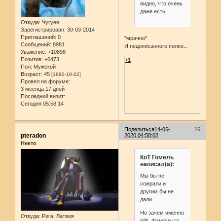
видно, что очень
даже есть.
Откуда:
Чугуев.
Зарегистрирован
: 30-03-2014
Приглашений:
0
*мрачно*
Сообщений:
8981
И недописанного полно...
Уважение:
+10898
Позитив:
+6473
+1
Пол:
Мужской
Возраст:
45
[1980-10-22]
Провел на форуме:
3 месяца 17 дней
Последний визит:
Сегодня 05:58:14
Поделиться
14-06-
16
pteradon
2020 04:58:02
Некто
КоТ Гомель
написал(а):
Мы бы не
сожрали и
другим бы не
дали.
Но зачем именно
Откуда:
Рига, Латвия
ЧЖ, фанфик-то