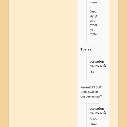
чулками
и
берцами,
мундир
смотрелся
странно,
но
гармонично.
Третье
:
pteradon
написал(а):
HR
Чё-ё-ё??? 0_0'
А по-русски
совсем никак?
pteradon
написал(а):
особенные
правила