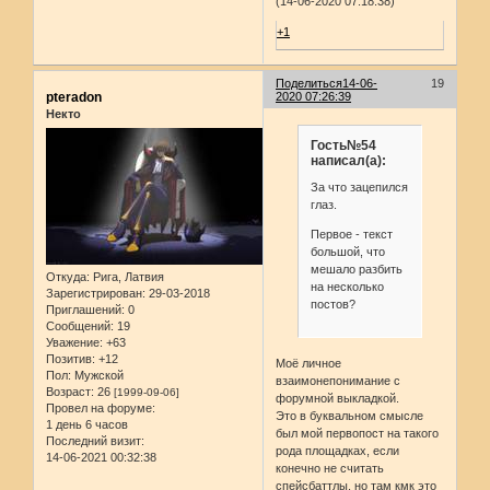
(14-06-2020 07:18:38)
+1
Поделиться
14-06-
19
pteradon
2020 07:26:39
Некто
Гость№54
написал(а):
За что зацепился
глаз.
Первое - текст
большой, что
мешало разбить
Откуда:
Рига, Латвия
на несколько
Зарегистрирован
: 29-03-2018
постов?
Приглашений:
0
Сообщений:
19
Уважение:
+63
Позитив:
+12
Моё личное
Пол:
Мужской
взаимонепонимание с
Возраст:
26
[1999-09-06]
форумной выкладкой.
Провел на форуме:
Это в буквальном смысле
1 день 6 часов
был мой первопост на такого
Последний визит:
рода площадках, если
14-06-2021 00:32:38
конечно не считать
спейсбаттлы, но там кмк это