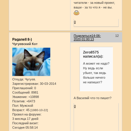
читатели - за новый проект,
ваши - за то что я - не вы.
0
Поделиться
14-06-
12
Paganell 8-)
2020 01:00:13
Чугуевский Кот
Zero8575
написал(а):
А может не надо?
Ну ведь если
убьют, так ведь
больше ничего
Откуда:
Чугуев.
не напишет?
Зарегистрирован
: 30-03-2014
Приглашений:
0
Сообщений:
8981
Уважение:
+10898
А Василий что-то пишет?
Позитив:
+6473
Пол:
Мужской
0
Возраст:
45
[1980-10-22]
Провел на форуме:
3 месяца 17 дней
Последний визит:
Сегодня 05:58:14