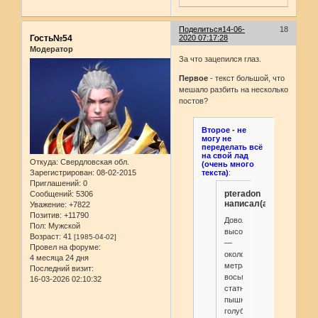
Поделиться
14-06-
18
Гость№54
2020 07:17:28
Модератор
За что зацепился глаз.
Первое
- текст большой, что
мешало разбить на несколько
постов?
Второе - не
могу не
переделать всё
на свой лад
Откуда:
Свердловская обл.
(очень много
Зарегистрирован
: 08-02-2015
текста)
:
Приглашений:
0
pteradon
Сообщений:
5306
написал(а):
Уважение:
+7822
Позитив:
+11790
Довольно
Пол:
Мужской
высокая
Возраст:
41
[1985-04-02]
—
Провел на форуме:
около
4 месяца 24 дня
метра
Последний визит:
восьмидесяти,
16-03-2026 02:10:32
статная
пышногрудая
голубоглазая