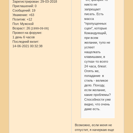
Зарегистрирован
: 29-03-2018
никто не
Приглашений:
0
запрещает
Сообщений:
19
писать. Есть
Уважение:
+63
масса
Позитив:
+12
"пропущенных
Пол:
Мужской
сцен", которые
Возраст:
26
[1999-09-06]
Провел на форуме:
Командующий,
1 день 6 часов
при всем
Последний визит:
желании, тупо не
14-06-2021 00:32:38
успеет
нащелкать
клавишами, в
сутках-то всего
24 часа, блеат.
Опять же,
попадание в
стиль - великое
дело. Походу,
если желание,
какие проблемы?
Способности уже
видно, что очень
даже есть.
Возможно, если меня не
отпустит, я начеркаю еще