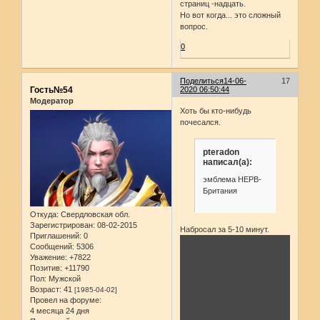
страниц -надцать.
Но вот когда... это сложный
вопрос.
0
Поделиться
14-06-
17
Гость№54
2020 06:50:44
Модератор
Хоть бы кто-нибудь
почесался.
pteradon
написал(а):
эмблема НЕРВ-
Британия
Откуда:
Свердловская обл.
Зарегистрирован
: 08-02-2015
Набросал за 5-10 минут.
Приглашений:
0
Сообщений:
5306
Уважение:
+7822
Позитив:
+11790
Пол:
Мужской
Возраст:
41
[1985-04-02]
Провел на форуме:
4 месяца 24 дня