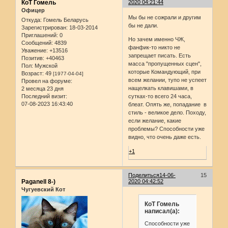
КоТ Гомель
2020 04:21:44
Офицер
Мы бы не сожрали и другим
Откуда:
Гомель Беларусь
бы не дали.
Зарегистрирован
: 18-03-2014
Приглашений:
0
Но зачем именно ЧЖ,
Сообщений:
4839
фанфик-то никто не
Уважение:
+13516
запрещает писать. Есть
Позитив:
+40463
масса "пропущенных сцен",
Пол:
Мужской
которые Командующий, при
Возраст:
49
[1977-04-04]
всем желании, тупо не успеет
Провел на форуме:
нащелкать клавишами, в
2 месяца 23 дня
сутках-то всего 24 часа,
Последний визит:
07-08-2023 16:43:40
блеат. Опять же, попадание в
стиль - великое дело. Походу,
если желание, какие
проблемы? Способности уже
видно, что очень даже есть.
+1
Поделиться
14-06-
15
Paganell 8-)
2020 04:42:52
Чугуевский Кот
КоТ Гомель
написал(а):
Способности уже