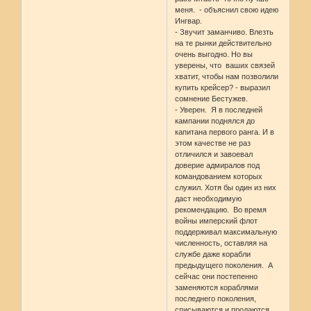
меня. - объяснил свою идею
Ингвар.
- Звучит заманчиво. Влезть
на те рынки действительно
очень выгодно. Но вы
уверены, что ваших связей
хватит, чтобы нам позволили
купить крейсер? - выразил
сомнение Бестужев.
- Уверен. Я в последней
кампании поднялся до
капитана первого ранга. И в
этом качестве не раз
отличился и завоевал
доверие адмиралов под
командованием которых
служил. Хотя бы один из них
даст необходимую
рекомендацию. Во время
войны имперский флот
поддерживал максимальную
численность, оставляя на
службе даже корабли
предыдущего поколения. А
сейчас они постепенно
заменяются кораблями
последнего поколения,
списываются и продаются.