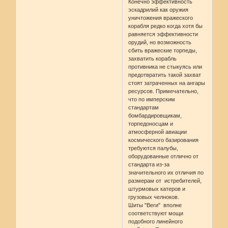
Конечно эффективность
эскадрилий как оружия
уничтожения вражеского
корабля редко когда хотя бы
равняется эффективности
орудий, но возможность
сбить вражеские торпеды,
захватить корабль
противника не стыкуясь или
предотвратить такой захват
стоят затраченных на ангары
ресурсов. Примечательно,
что по имперским
стандартам
бомбардировщикам,
торпедоносцам и
атмосферной авиации
космического базирования
требуются палубы,
оборудованные отлично от
стандарта из-за
значительного их отличия по
размерам от истребителей,
штурмовых катеров и
грузовых челноков.
Шиты "Веги" вполне
соответствуют мощи
подобного линейного