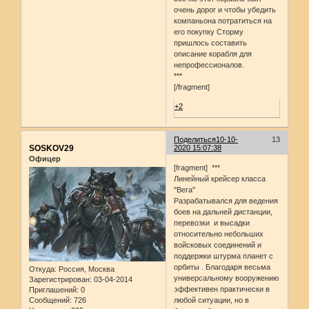
очень дорог и чтобы убедить
компаньона потратиться на
его покупку Сторму
пришлось составить
описание корабля для
непрофессионалов.
***
[/fragment]
+2
Поделиться
10-10-
13
SOSKOV29
2020 15:07:38
Офицер
[fragment] ***
Линейный крейсер класса
"Вега"
Разрабатывался для ведения
боев на дальней дистанции,
перевозки и высадки
относительно небольших
войсковых соединений и
поддержки штурма планет с
орбиты . Благодаря весьма
Откуда:
Россия, Москва
универсальному вооружению
Зарегистрирован
: 03-04-2014
эффективен практически в
Приглашений:
0
Сообщений:
726
любой ситуации, но в