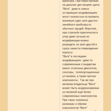
крейсера. При перестрелках
на дальних дистанциях щиты
"Веги" даже в самых
устаревших модификациях
могут полностью остановить
минимум один залп другого
линейного крейсера из
обычных орудий. Впрочем,
при стрельбе практически в
упор даже лучшие их
модификации можно
разрядить за залп-другой и
сразу нанести повреждения
корпусу.
"Вега" в последних
модификациях даже по
современным стандартам
имеет отличные двигатели,
сенсоры, телепортационные
установки, а также прочие
компоненты. Так же при
желании владельца "Вега"
может быть модернизирован
установкой ещё более
современных компонентов.
При таких огромных
размерах и обилии
компонентов "Веге"