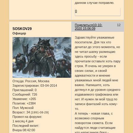
данном случае поправлю.
0
Поделиться
10-10-
12
SOSKOV29
2020 15:06:09
Офицер
Здравствуйте уважаемые
посетители. Для тех кто
дочитал до этого момента, но
не читал шапку размещаю
здесь просьбу - если
прочитали оставьте хоть пару
строк. Я очень не уверен в
своих силах, и своей
адекватности и мнение
уважаемых мной людей мне
Откуда:
Россия, Москва
важно. Напишите, хоть
Зарегистрирован
: 03-04-2014
дотянул я до уровня среднего
Приглашений:
0
Сообщений:
726
издаваемого графомана или
Уважение:
+265
нет. И нужен ли мой труд по
Позитив:
+2384
записи фантазий хоть кому-
Пол:
Мужской
то.
Возраст:
34
[1991-08-29]
А теперь - новая глава, с
Провел на форуме:
возможно спорным
1 месяц 4 дня
поворотом сюжета. Если
Последний визит:
найдутся люди считающие
Вчера 08:42:00
что написанное бред -