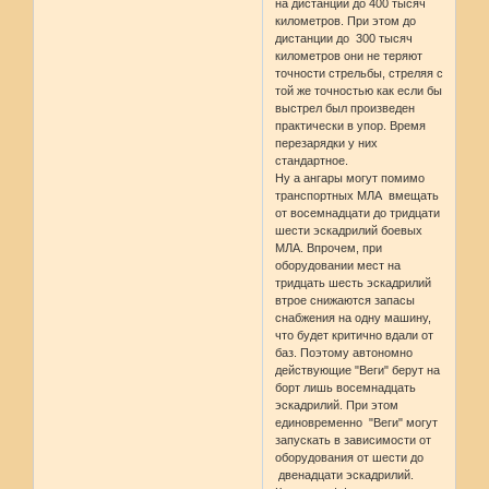
на дистанции до 400 тысяч
километров. При этом до
дистанции до 300 тысяч
километров они не теряют
точности стрельбы, стреляя с
той же точностью как если бы
выстрел был произведен
практически в упор. Время
перезарядки у них
стандартное.
Ну а ангары могут помимо
транспортных МЛА вмещать
от восемнадцати до тридцати
шести эскадрилий боевых
МЛА. Впрочем, при
оборудовании мест на
тридцать шесть эскадрилий
втрое снижаются запасы
снабжения на одну машину,
что будет критично вдали от
баз. Поэтому автономно
действующие "Веги" берут на
борт лишь восемнадцать
эскадрилий. При этом
единовременно "Веги" могут
запускать в зависимости от
оборудования от шести до
двенадцати эскадрилий.