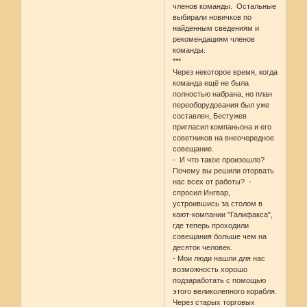
членов команды. Остальные
выбирали новичков по
найденным сведениям и
рекомендациям членов
команды.
***
Через некоторое время, когда
команда ещё не была
полностью набрана, но план
переоборудования был уже
составлен, Бестужев
пригласил компаньона и его
советников на внеочередное
совещание.
- И что такое произошло?
Почему вы решили оторвать
нас всех от работы? -
спросил Ингвар,
устроившись за столом в
кают-компании "Галифакса",
где теперь проходили
совещания больше чем на
десяток человек.
- Мои люди нашли для нас
возможность хорошо
подзаработать с помощью
этого великолепного корабля.
Через старых торговых