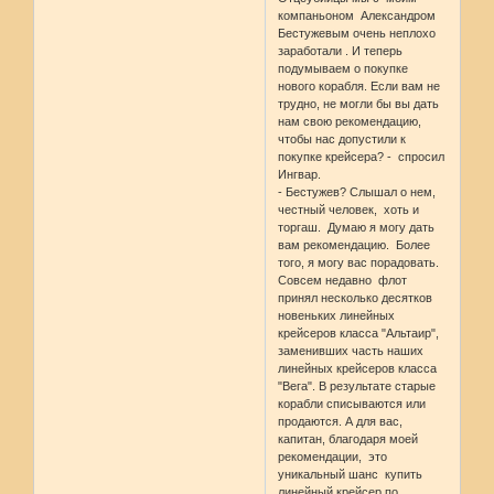
компаньоном Александром
Бестужевым очень неплохо
заработали . И теперь
подумываем о покупке
нового корабля. Если вам не
трудно, не могли бы вы дать
нам свою рекомендацию,
чтобы нас допустили к
покупке крейсера? - спросил
Ингвар.
- Бестужев? Слышал о нем,
честный человек, хоть и
торгаш. Думаю я могу дать
вам рекомендацию. Более
того, я могу вас порадовать.
Совсем недавно флот
принял несколько десятков
новеньких линейных
крейсеров класса "Альтаир",
заменивших часть наших
линейных крейсеров класса
"Вега". В результате старые
корабли списываются или
продаются. А для вас,
капитан, благодаря моей
рекомендации, это
уникальный шанс купить
линейный крейсер по