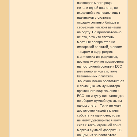
партнеров моего рода,
жители одной планеты, не
входящей в империю, ищут
наемников с сильным
отрядом элитных бойцов и
серьезным числом авиации
на борту. Но примечательно
не это, а то что платить
местные собираются не
имперской валютой, а своим
товаром в виде редких
магических ингридиентов,
поскольку они не подключены
на постоянной основе к ЕСО
или аналогичной системе
безналичных платежей.
Конечно можно расплатиться
с помощью коммуникатора
временного подключения к
ЕСО, но и тут у них загвоздка
со сбором нужной суммы на
одном счету. То ли не могут
достаточно нашей валюты
собрать на один счет, то ли
не могут договориться кому
счет с такой огромной по их
меркам суммой доверить. В
общем, из-за всего этого