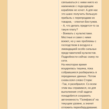
связываться с ними никто из
наемников с подходящим
кораблем не хочет. А для нас
это шанс получить большую
прибыль с перепродажи их
товаров, - ответил Бестужев.
- А, что делать придется-то за
такую плату?
- Воевать с культистами.
Местные и сами с ними
воюют, но у них проблемы с
господством в воздухе и
ликвидацией особо сильных
представителей культистов.
Подробности сейчас скину по
сети.
На некоторое время
воцарилась тишина, пока
собравшиеся разбирались в
переданных данных. Потом
снова взял слово Сторм:
-Так, я разобрался. Со всем
этим мы справимся, но для
выполнения этой задачи
понадобится сохранить
автономность "Галифакса" на
текущем уровне, а значит
отложить переоборудование.