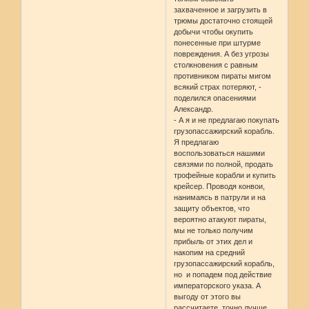
захваченное и загрузить в
трюмы достаточно стоящей
добычи чтобы окупить
понесенные при штурме
повреждения. А без угрозы
столкновения с равным
противником пираты мигом
всякий страх потеряют, -
поделился опасениями
Александр.
- А я и не предлагаю покупать
грузопассажирский корабль.
Я предлагаю
воспользоваться нашими
связями по полной, продать
трофейные корабли и купить
крейсер. Проводя конвои,
нанимаясь в патрули и на
защиту объектов, что
вероятно атакуют пираты,
мы не только получим
прибыль от этих дел и
накопим на средний
грузопассажирский корабль,
но и попадем под действие
императорского указа. А
выгоду от этого вы
рассчитаете точно лучше