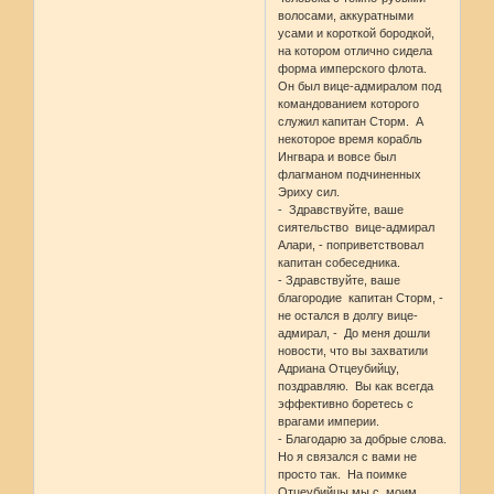
волосами, аккуратными
усами и короткой бородкой,
на котором отлично сидела
форма имперского флота.
Он был вице-адмиралом под
командованием которого
служил капитан Сторм. А
некоторое время корабль
Ингвара и вовсе был
флагманом подчиненных
Эриху сил.
- Здравствуйте, ваше
сиятельство вице-адмирал
Алари, - поприветствовал
капитан собеседника.
- Здравствуйте, ваше
благородие капитан Сторм, -
не остался в долгу вице-
адмирал, - До меня дошли
новости, что вы захватили
Адриана Отцеубийцу,
поздравляю. Вы как всегда
эффективно боретесь с
врагами империи.
- Благодарю за добрые слова.
Но я связался с вами не
просто так. На поимке
Отцеубийцы мы с моим