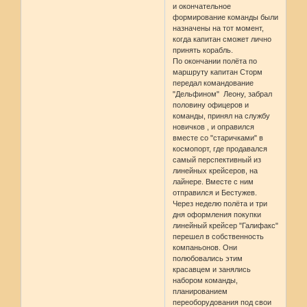
и окончательное
формирование команды были
назначены на тот момент,
когда капитан сможет лично
принять корабль.
По окончании полёта по
маршруту капитан Сторм
передал командование
"Дельфином" Леону, забрал
половину офицеров и
команды, принял на службу
новичков , и оправился
вместе со "старичками" в
космопорт, где продавался
самый перспективный из
линейных крейсеров, на
лайнере. Вместе с ним
отправился и Бестужев.
Через неделю полёта и три
дня оформления покупки
линейный крейсер "Галифакс"
перешел в собственность
компаньонов. Они
полюбовались этим
красавцем и занялись
набором команды,
планированием
переоборудования под свои