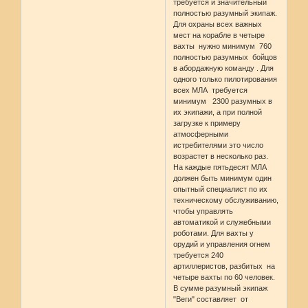
требуется и значительный
полностью разумный экипаж.
Для охраны всех важных
мест на корабле в четыре
вахты нужно минимум 760
полностью разумных бойцов
в абордажную команду . Для
одного только пилотирования
всех МЛА требуется
минимум 2300 разумных в
их экипажи, а при полной
загрузке к примеру
атмосферными
истребителями это число
возрастет в несколько раз.
На каждые пятьдесят МЛА
должен быть минимум один
опытный специалист по их
техническому обслуживанию,
чтобы управлять
автоматикой и служебными
роботами. Для вахты у
орудий и управления огнем
требуется 240
артиллеристов, разбитых на
четыре вахты по 60 человек.
В сумме разумный экипаж
"Веги" составляет от