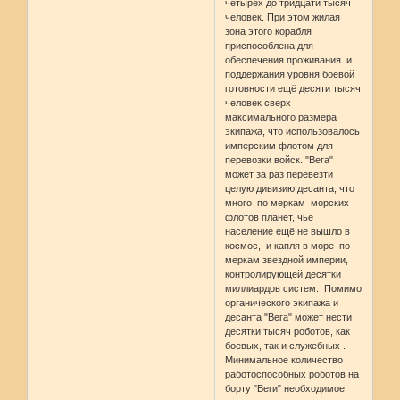
четырех до тридцати тысяч
человек. При этом жилая
зона этого корабля
приспособлена для
обеспечения проживания и
поддержания уровня боевой
готовности ещё десяти тысяч
человек сверх
максимального размера
экипажа, что использовалось
имперским флотом для
перевозки войск. "Вега"
может за раз перевезти
целую дивизию десанта, что
много по меркам морских
флотов планет, чье
население ещё не вышло в
космос, и капля в море по
меркам звездной империи,
контролирующей десятки
миллиардов систем. Помимо
органического экипажа и
десанта "Вега" может нести
десятки тысяч роботов, как
боевых, так и служебных .
Минимальное количество
работоспособных роботов на
борту "Веги" необходимое