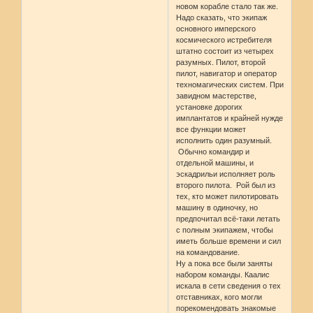
новом корабле стало так же.
Надо сказать, что экипаж
основного имперского
космического истребителя
штатно состоит из четырех
разумных. Пилот, второй
пилот, навигатор и оператор
техномагических систем. При
завидном мастерстве,
установке дорогих
имплантатов и крайней нужде
все функции может
исполнить один разумный.
Обычно командир и
отдельной машины, и
эскадрильи исполняет роль
второго пилота. Рой был из
тех, кто может пилотировать
машину в одиночку, но
предпочитал всё-таки летать
с полным экипажем, чтобы
иметь больше времени и сил
на командование.
Ну а пока все были заняты
набором команды. Каалис
искала в сети сведения о тех
отставниках, кого могли
порекомендовать знакомые