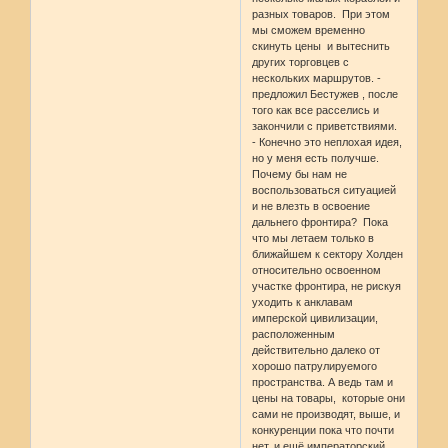
разных товаров. При этом
мы сможем временно
скинуть цены и вытеснить
других торговцев с
нескольких маршрутов. -
предложил Бестужев , после
того как все расселись и
закончили с приветствиями.
- Конечно это неплохая идея,
но у меня есть получше.
Почему бы нам не
воспользоваться ситуацией
и не влезть в освоение
дальнего фронтира? Пока
что мы летаем только в
ближайшем к сектору Холден
относительно освоенном
участке фронтира, не рискуя
уходить к анклавам
имперской цивилизации,
расположенным
действительно далеко от
хорошо патрулируемого
пространства. А ведь там и
цены на товары, которые они
сами не производят, выше, и
конкуренции пока что почти
нет, и ещё императорский