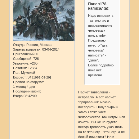
Павел178
написал(а):
Надо исправить
тавтологию и
приравнивание
человека к
полуэльфу.
Предлагаю
Откуда:
Россия, Москва
вместо "два
Зарегистрирован
: 03-04-2014
человека"
Приглашений:
0
написать" -
Сообщений:
726
"двое".
Уважение:
+265
Более подробно
Позитив:
+2384
пока нет
Пол:
Мужской
времени.
Возраст:
34
[1991-08-29]
Провел на форуме:
1 месяц 4 дня
Последний визит:
Насчет тавтологии -
Вчера 08:42:00
исправлю. А вот насчет
"приравания" можно
поспорить. Полуэльфы и
эльфы тоже часть
человечества. Как негры, или
азиаты. Вы же не будете
всегда требовать указывать
на то что негр - это негр, а не
белый или азиат? Но в