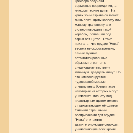
крейсера получают
серьезные повреждения, а
линкоры теряют щиты. На
краях зоны взрыва он может
лишь сбить щиты корвету или
малому транспорту или
сильно повредить такой
корабль, попавший под
взрыв без щитов. Стоит
признать, что орудие "Нова"
весьма не скорострельно,
самые лучшие
автоматизированные
образцы готовятся к
следующему выстрелу
минимум двадцать минут. Но
это компенсируется
чудовищной мощью
специальных боеприпасов,
некоторые из которых могут
уничтожить планету под
планетарным щитом вместе
с прикрывающим её флотом.
Самыми страшными
боеприпасами для орудия
"Нова" считаются
дезинтегрирующие снаряды,
уничтожающие всех кроме