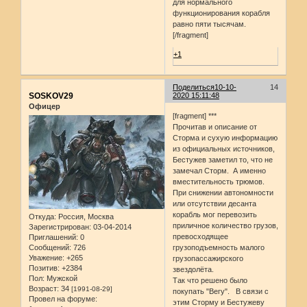
для нормального
функционирования корабля
равно пяти тысячам.
[/fragment]
+1
Поделиться
10-10-
14
SOSKOV29
2020 15:11:48
Офицер
[fragment] ***
Прочитав и описание от
Сторма и сухую информацию
из официальных источников,
Бестужев заметил то, что не
замечал Сторм. А именно
вместительность трюмов.
При снижении автономности
или отсутствии десанта
корабль мог перевозить
Откуда:
Россия, Москва
приличное количество грузов,
Зарегистрирован
: 03-04-2014
превосходящее
Приглашений:
0
Сообщений:
726
грузоподъемность малого
Уважение:
+265
грузопассажирского
Позитив:
+2384
звездолёта.
Пол:
Мужской
Так что решено было
Возраст:
34
[1991-08-29]
покупать "Вегу". В связи с
Провел на форуме:
этим Сторму и Бестужеву