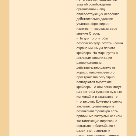
указ об освобождении
организаций и лиц
способствующих освоению
действительно далеких
участков фронтира от
налогов, - высказал свое
мнение Сторм.
- Но для того, чтобы
безопасно туда летать, нужна
охрана минимум легкого
крейсера. На маршрутах к
анклавам цивилизации
расположенным
действительно далеко от
хорошо патрулируемого
пространства регулярно
попадаются пиратские
крейсеры. А они легко могут
разнести на куски не нужные
им корабли и захватить те,
что захотят. Конечно в самих
анклавах цивилизации в
беззаконии фронтира есть
приличные патрульные силы
заставляющие пиратов не
соваться в ближайшие к
развитым планетам и
пустотным промышленным