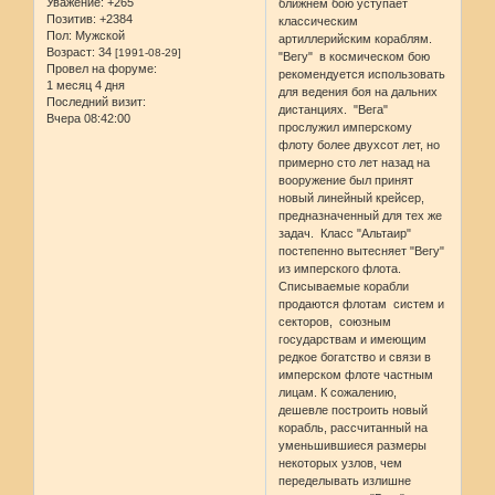
Уважение:
+265
ближнем бою уступает
Позитив:
+2384
классическим
Пол:
Мужской
артиллерийским кораблям.
Возраст:
34
[1991-08-29]
"Вегу" в космическом бою
Провел на форуме:
рекомендуется использовать
1 месяц 4 дня
для ведения боя на дальних
Последний визит:
дистанциях. "Вега"
Вчера 08:42:00
прослужил имперскому
флоту более двухсот лет, но
примерно сто лет назад на
вооружение был принят
новый линейный крейсер,
предназначенный для тех же
задач. Класс "Альтаир"
постепенно вытесняет "Вегу"
из имперского флота.
Списываемые корабли
продаются флотам систем и
секторов, союзным
государствам и имеющим
редкое богатство и связи в
имперском флоте частным
лицам. К сожалению,
дешевле построить новый
корабль, рассчитанный на
уменьшившиеся размеры
некоторых узлов, чем
переделывать излишне