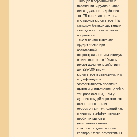
Творцов в огромной зоне
поражения. Орудие "Нова"
имеет дальность действия
от 75 тысяч до полутора
миллионов километров. На
слишком близкой дистанции
снаряд просто не успевает
взорваться.
Тяжелые кинетические
орудия "Веги" при
стандартной
скорострельности максимум
в один выстрел в 10 минут
имеют дальность действия
до 225-300 тысяч
километров в зависимости от
модификации и
эффективность пробития
щитов и уничтожения целей в
три раза больше, чем у
лучших орудий корветов. Что
является потолком
современных технологий как
минимум в эффективности
пробития щитов и
уничтожения целей.
Лучевые орудия главного
калибра "Веги" эффективны