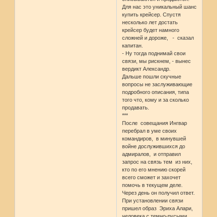
Для нас это уникальный шанс
купить крейсер. Спустя
несколько лет достать
крейсер будет намного
сложней и дороже, - сказал
капитан.
- Ну тогда поднимай свои
связи, мы рискнем, - вынес
вердикт Александр.
Дальше пошли скучные
вопросы не заслуживающие
подробного описания, типа
того что, кому и за сколько
продавать.
***
После совещания Ингвар
перебрал в уме своих
командиров, в минувшей
войне дослужившихся до
адмиралов, и отправил
запрос на связь тем из них,
кто по его мнению скорей
всего сможет и захочет
помочь в текущем деле.
Через день он получил ответ.
При установлении связи
пришел образ Эриха Алари,
человека с темно-русыми