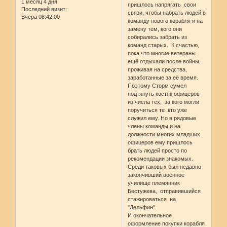
1 месяц 4 дня
пришлось напрягать свои
Последний визит:
связи, чтобы набрать людей в
Вчера 08:42:00
команду нового корабля и на
замену тем, кого они
собирались забрать из
команд старых. К счастью,
пока что многие ветераны
ещё отдыхали после войны,
проживая на средства,
заработанные за её время.
Поэтому Сторм сумел
подтянуть костяк офицеров
из числа тех, за кого могли
поручиться те ,кто уже
служил ему. Но в рядовые
члены команды и на
должности многих младших
офицеров ему пришлось
брать людей просто по
рекомендации знакомых.
Среди таковых был недавно
закончивший военное
училище племянник
Бестужева, отправившийся
стажироваться на
"Дельфин".
И окончательное
оформление покупки корабля