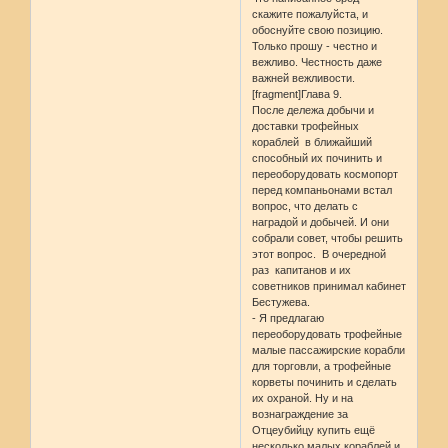
скажите пожалуйста, и
обоснуйте свою позицию.
Только прошу - честно и
вежливо. Честность даже
важней вежливости.
[fragment]Глава 9.
После дележа добычи и
доставки трофейных
кораблей в ближайший
способный их починить и
переоборудовать космопорт
перед компаньонами встал
вопрос, что делать с
наградой и добычей. И они
собрали совет, чтобы решить
этот вопрос. В очередной
раз капитанов и их
советников принимал кабинет
Бестужева.
- Я предлагаю
переоборудовать трофейные
малые пассажирские корабли
для торговли, а трофейные
корветы починить и сделать
их охраной. Ну и на
вознаграждение за
Отцеубийцу купить ещё
несколько малых кораблей и