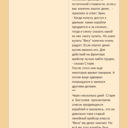
остаточной стоимости, если у
вас конечно хватит денег, -
произнес в ответ Эрих.
- Когда получу доступ к
данным какие корабли
продаются и за сколько ,
тогда и смогу сказать какой
из них смогу купить. Но шанс
купить "Вегу" конечно очень
радует. Если хватит денег
куплю именно его. Для
действий на фронтире
крейсер лучше найти трудно,
- сказал Сторм.
После этого они ещё
некоторое время говорили. А
потом вице-адмирал
попрощался и занялся
другими делами.
***
Через несколько дней Сторм
и Бестужев просмотрели
список продающихся
кораблей и оказалось, что на
довольно-таки старый
линейный крейсер класса
"Вега" им денег хватает. Но
всё же этот корабль был