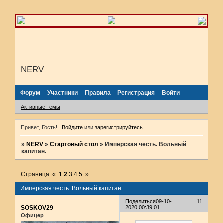
NERV
Форум
Участники
Правила
Регистрация
Войти
Активные темы
Привет, Гость!
Войдите
или
зарегистрируйтесь
.
»
NERV
»
Стартовый стол
»
Имперская честь. Вольный
капитан.
Страница:
«
1
2
3
4
5
»
Имперская честь. Вольный капитан.
Поделиться
09-10-
11
SOSKOV29
2020 00:39:01
Офицер