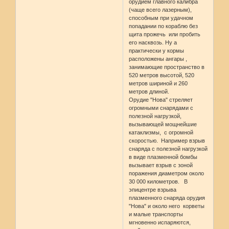
орудием главного калибра
(чаще всего лазерным),
способным при удачном
попадании по кораблю без
щита прожечь или пробить
его насквозь. Ну а
практически у кормы
расположены ангары ,
занимающие пространство в
520 метров высотой, 520
метров шириной и 260
метров длиной.
Орудие "Нова" стреляет
огромными снарядами с
полезной нагрузкой,
вызывающей мощнейшие
катаклизмы, с огромной
скоростью. Например взрыв
снаряда с полезной нагрузкой
в виде плазменной бомбы
вызывает взрыв с зоной
поражения диаметром около
30 000 километров. В
эпицентре взрыва
плазменного снаряда орудия
"Нова" и около него корветы
и малые транспорты
мгновенно испаряются,