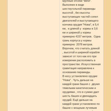
крупные отсеки "Веги".
Выполнен в виде
шестиугольной пирамиды
высотой , без высоты
выступающих частей сопел
двигателей и выступающего
кончика орудия "Нова", в 5,4
км, и длиной у кормы в 3,6
км и шириной у кормы
примерно 4157 метров. Одна
грань корпуса у кормы
примерно 2078 метров.
Впрочем, что считать длиной
, высотой и шириной корабля
зависит от того как его при
измерении расположить в
пространстве. Искусственная
гравитация направлена к
основанию пирамиды.
В носу установлено орудие
"Нова" . Чуть дальше на
каждой грани башня с двумя
тяжелыми кинетическим и
орудиями , что в сумме дает
шесть башен и двенадцать
орудий. Ещё дальше на
каждой грани установлено по
башне с мощным лучевым