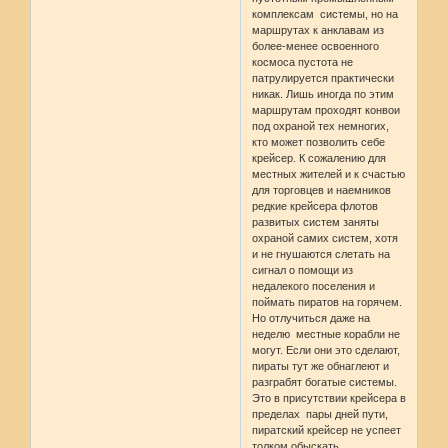
комплексам системы, но на
маршрутах к анклавам из
более-менее освоенного
космоса пустота не
патрулируется практически
никак. Лишь иногда по этим
маршрутам проходят конвои
под охраной тех немногих,
кто может позволить себе
крейсер. К сожалению для
местных жителей и к счастью
для торговцев и наемников
редкие крейсера флотов
развитых систем заняты
охраной самих систем, хотя
и не гнушаются слетать на
сигнал о помощи из
недалекого поселения и
поймать пиратов на горячем.
Но отлучиться даже на
неделю местные корабли не
могут. Если они это сделают,
пираты тут же обнаглеют и
разграбят богатые системы.
Это в присутствии крейсера в
пределах пары дней пути,
пиратский крейсер не успеет
толком обыскать