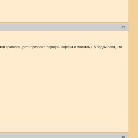
27
ся красного цвета призрак с бородой, серпом и молотом). А барды поют, что
28