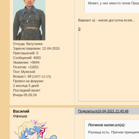
Может, у них вместо генов Пре
Вариант a) - магия доступна всем...
0
Откуда:
Ватутинки
Зарегистрирован
: 12-04-2015
Приглашений:
0
Сообщений:
4683
Уважение:
+9944
Позитив:
+11651
Пол:
Мужской
Возраст:
68
[1957-12-15]
Провел на форуме:
2 месяца 5 дней
Последний визит:
Вчера 05:26:24
Василий
Поделиться
10-04-2021 21:45:48
Офицер
Логинов написал(а):
Разница есть. Причем принципи