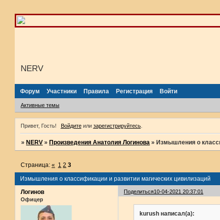
NERV
Форум
Участники
Правила
Регистрация
Войти
Активные темы
Привет, Гость!
Войдите
или
зарегистрируйтесь
.
»
NERV
»
Произведения Анатолия Логинова
»
Измышления о класси
Страница:
«
1
2
3
Измышления о классификации и развитии магических цивилизаций
Логинов
Поделиться
10-04-2021 20:37:01
Офицер
kurush написал(а):