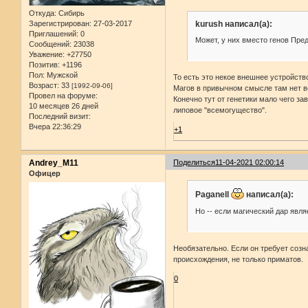
Откуда:
Сибирь
kurush написал(а):
Зарегистрирован
: 27-03-2017
Приглашений:
0
Может, у них вместо генов Пре
Сообщений:
23038
Уважение:
+27750
Позитив:
+1196
Пол:
Мужской
То есть это некое внешнее устройств
Возраст:
33
[1992-09-06]
Магов в привычном смысле там нет во
Провел на форуме:
Конечно тут от генетики мало чего 
10 месяцев 26 дней
липовое "всемогущество".
Последний визит:
Вчера 22:36:29
+1
Andrey_M11
Поделиться
11-04-2021 02:00:14
Офицер
Paganell
написал(а):
Но -- если магический дар явл
Необязательно. Если он требует созн
происхождения, не только приматов.
0