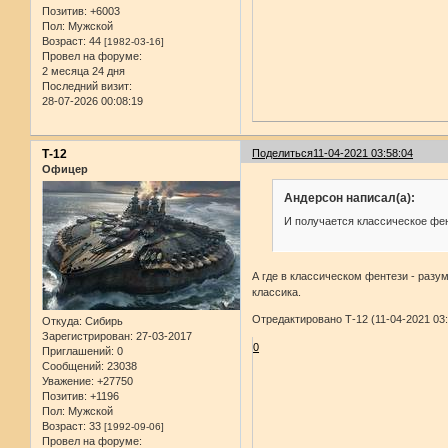
Позитив:
+6003
Пол:
Мужской
Возраст:
44
[1982-03-16]
Провел на форуме:
2 месяца 24 дня
Последний визит:
28-07-2026 00:08:19
Т-12
Поделиться
11-04-2021 03:58:04
Офицер
Андерсон написал(а):
И получается классическое фе
А где в классическом фентези - разум
классика.
Отредактировано Т-12 (11-04-2021 03:
Откуда:
Сибирь
Зарегистрирован
: 27-03-2017
0
Приглашений:
0
Сообщений:
23038
Уважение:
+27750
Позитив:
+1196
Пол:
Мужской
Возраст:
33
[1992-09-06]
Провел на форуме: