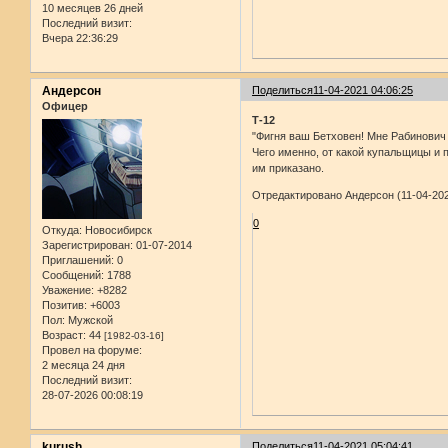
10 месяцев 26 дней
Последний визит:
Вчера 22:36:29
Андерсон
Поделиться
11-04-2021 04:06:25
Офицер
Т-12
"Фигня ваш Бетховен! Мне Рабинович 
Чего именно, от какой купальщицы и 
им приказано.
Отредактировано Андерсон (11-04-202
0
Откуда:
Новосибирск
Зарегистрирован
: 01-07-2014
Приглашений:
0
Сообщений:
1788
Уважение:
+8282
Позитив:
+6003
Пол:
Мужской
Возраст:
44
[1982-03-16]
Провел на форуме:
2 месяца 24 дня
Последний визит:
28-07-2026 00:08:19
kurush
Поделиться
11-04-2021 05:04:41