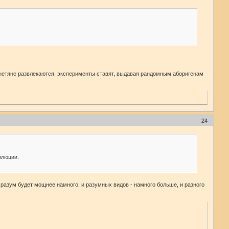
ланетяне развлекаются, эксперименты ставят, выдавая рандомным аборигенам
24
олюции.
 разум будет мощнее намного, и разумных видов - намного больше, и разного