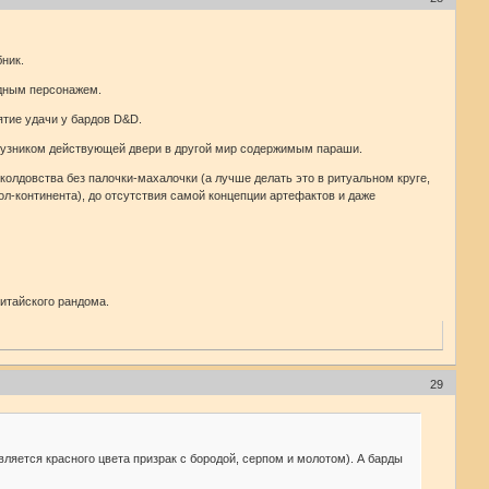
ник.
одным персонажем.
ятие удачи у бардов D&D.
м узником действующей двери в другой мир содержимым параши.
олдовства без палочки-махалочки (а лучше делать это в ритуальном круге,
л-континента), до отсутствия самой концепции артефактов и даже
китайского рандома.
29
вляется красного цвета призрак с бородой, серпом и молотом). А барды