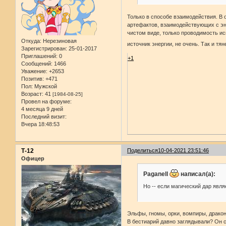
Только в способе взаимодействия. В 
артефактов, взаимодействующих с эне
чистом виде, только проводимость ис
Откуда:
Нерезиновая
источник энергии, не очень. Так и тя
Зарегистрирован
: 25-01-2017
Приглашений:
0
+1
Сообщений:
1466
Уважение:
+2653
Позитив:
+471
Пол:
Мужской
Возраст:
41
[1984-08-25]
Провел на форуме:
4 месяца 9 дней
Последний визит:
Вчера 18:48:53
Т-12
Поделиться
10-04-2021 23:51:46
Офицер
Paganell
написал(а):
Но -- если магический дар явл
Эльфы, гномы, орки, вомпиры, дракон
В бестиарий давно заглядывали? Он 