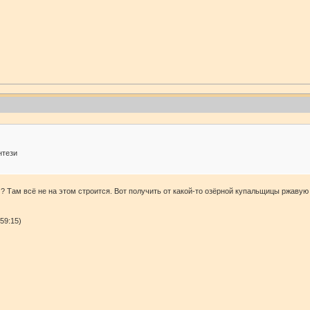
нтези
? Там всё не на этом строится. Вот получить от какой-то озёрной купальщицы ржавую 
59:15)