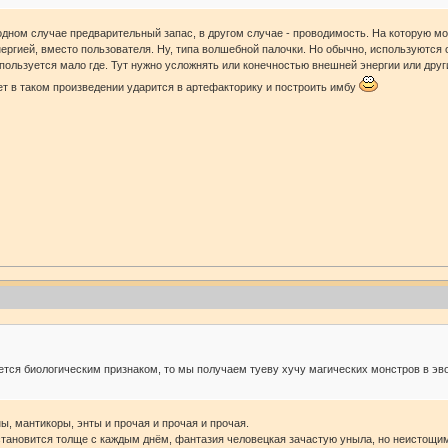
одном случае предварительный запас, в другом случае - проводимость. На которую м
ргией, вместо пользователя. Ну, типа волшебной палочки. Но обычно, используются об
пользуется мало где. Тут нужно усложнять или конечностью внешней энергии или дру
нет в таком произведении ударится в артефакторику и построить имбу
яется биологическим признаком, то мы получаем туеву хучу магических монстров в эв
ы, мантикоры, энты и прочая и прочая и прочая.
становится толще с каждым днём, фантазия человецкая зачастую уныла, но неистощ