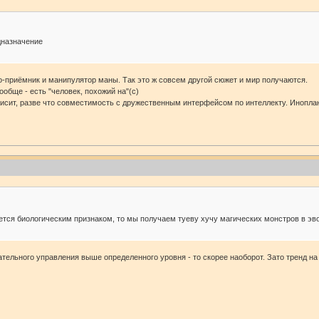
дназначение
о-приёмник и манипулятор маны. Так это ж совсем другой сюжет и мир получаются.
обще - есть "человек, похожий на"(с)
зависит, разве что совместимость с дружественным интерфейсом по интеллекту. Иноп
яется биологическим признаком, то мы получаем туеву хучу магических монстров в эв
ательного управления выше определенного уровня - то скорее наоборот. Зато тренд на