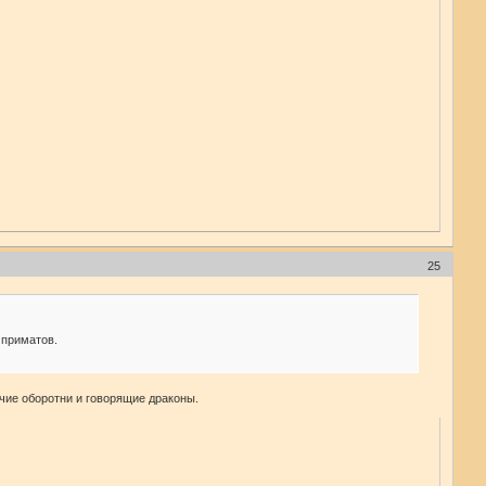
25
 приматов.
чие оборотни и говорящие драконы.