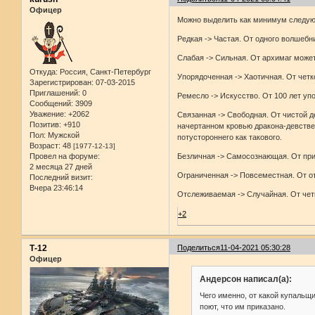
Офицер
Можно выделить как минимум следую
Редкая -> Частая. От одного волшеб
Слабая -> Сильная. От архимаг может
Откуда:
Россия, Санкт-Петербург
Упорядоченная -> Хаотичная. От четк
Зарегистрирован
: 07-03-2015
Приглашений:
0
Ремесло -> Искусство. От 100 лет у
Сообщений:
3909
Уважение:
+2062
Связанная -> Свободная. От чистой д
Позитив:
+910
начертанном кровью дракона-девствен
Пол:
Мужской
потустороннего как такового.
Возраст:
48
[1977-12-13]
Провел на форуме:
Безличная -> Самосознающая. От прир
2 месяца 27 дней
Ограниченная -> Повсеместная. От о
Последний визит:
Вчера 23:46:14
Отслеживаемая -> Случайная. От четк
+2
Т-12
Поделиться
11-04-2021 05:30:28
Офицер
Андерсон написал(а):
Чего именно, от какой купальщ
поют, что им приказано.