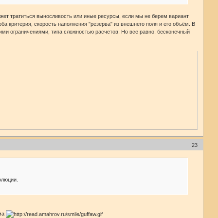
ожет тратиться выносливость или иные ресурсы, если мы не берем вариант
а критерия, скорость наполнения "резерва" из внешнего поля и его объём. В
гими ограничениями, типа сложностью расчетов. Но все равно, бесконечный
23
олюции.
има