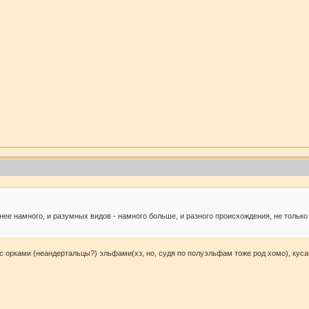
нее намного, и разумных видов - намного больше, и разного происхождения, не только
с орками (неандертальцы?) эльфами(хз, но, судя по полуэльфам тоже род хомо), куса