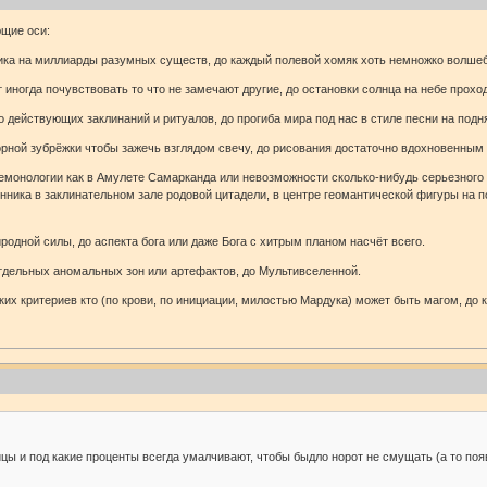
щие оси:
ника на миллиарды разумных существ, до каждый полевой хомяк хоть немножко волшеб
 иногда почувствовать то что не замечают другие, до остановки солнца на небе прох
о действующих заклинаний и ритуалов, до прогиба мира под нас в стиле песни на подн
порной зубрёжки чтобы зажечь взглядом свечу, до рисования достаточно вдохновенны
емонологии как в Амулете Самарканда или невозможности сколько-нибудь серьезного к
ника в заклинательном зале родовой цитадели, в центре геомантической фигуры на по
одной силы, до аспекта бога или даже Бога с хитрым планом насчёт всего.
тдельных аномальных зон или артефактов, до Мультивселенной.
их критериев кто (по крови, по инициации, милостью Мардука) может быть магом, до 
ицы и под какие проценты всегда умалчивают, чтобы быдло норот не смущать (а то поя