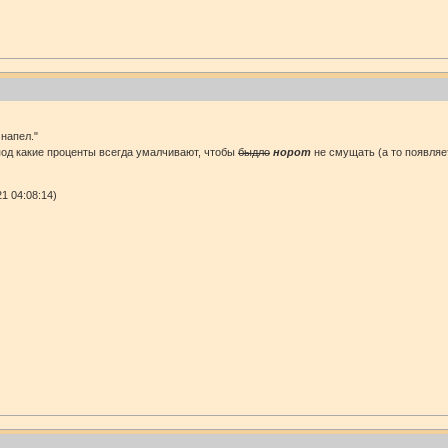
напел."
под какие проценты всегда умалчивают, чтобы
быдло
норот
не смущать (а то появляет
1 04:08:14)