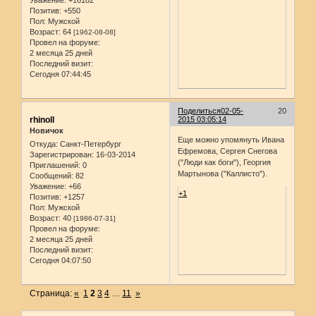
Позитив:
+550
Пол:
Мужской
Возраст:
64
[1962-08-08]
Провел на форуме:
2 месяца 25 дней
Последний визит:
Сегодня 07:44:45
Поделиться
02-05-
20
rhinoll
2015 03:05:14
Новичок
Еще можно упомянуть Ивана
Откуда:
Санкт-Петербург
Ефремова, Сергея Снегова
Зарегистрирован
: 16-03-2014
("Люди как боги"), Георгия
Приглашений:
0
Мартынова ("Каллисто").
Сообщений:
82
Уважение:
+66
+1
Позитив:
+1257
Пол:
Мужской
Возраст:
40
[1986-07-31]
Провел на форуме:
2 месяца 25 дней
Последний визит:
Сегодня 04:07:50
Страница:
«
1
2
3
4
…
11
»