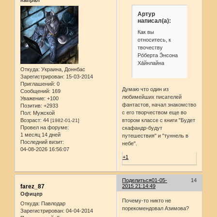
Артур
написал(а):
Как вы
относитесь, к
твочеству
Ро́берта Э́нсона
Ха́йнлайна
Откуда:
Украина, Доннбас
Зарегистрирован
: 15-03-2014
Приглашений:
0
Думаю что один из
Сообщений:
169
любимейших писателей
Уважение:
+100
фантастов, начал знакомство
Позитив:
+2933
с его творчеством еще во
Пол:
Мужской
Возраст:
44
втором классе с книги "Будет
[1982-01-21]
Провел на форуме:
скафандр-будут
1 месяц 14 дней
путешествия" и "туннель в
Последний визит:
небе".
04-08-2026 16:56:07
+1
Поделиться
01-05-
14
farez_87
2015 21:14:49
Офицер
Почему-то никто не
Откуда:
Павлодар
порекомендовал Азимова?
Зарегистрирован
: 04-04-2014