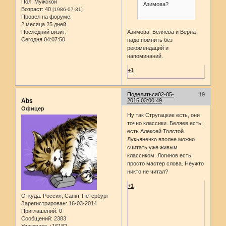
Пол:
Мужской
Азимова?
Возраст:
40
[1986-07-31]
Провел на форуме:
2 месяца 25 дней
Азимова, Беляева и Верна
Последний визит:
Сегодня 04:07:50
надо помнить без
рекомендаций и
напоминаний.
+1
Поделиться
02-05-
19
Abs
2015 03:00:49
Офицер
Ну так Стругацкие есть, они
точно классики. Беляев есть,
есть Алексей Толстой.
Лукьяненко вполне можно
считать уже живым
классиком. Логинов есть,
просто мастер слова. Неужто
никто не читал?
+1
Откуда:
Россия, Санкт-Петербург
Зарегистрирован
: 16-03-2014
Приглашений:
0
Сообщений:
2383
Уважение:
+16182