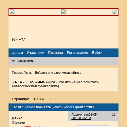
NERV
Форум
Участники
Правила
Регистрация
Войти
Активные темы
Привет, Гость!
Войдите
или
зарегистрируйтесь
.
»
NERV
»
Любимые книги
»
Кто что нашел почитать
(классическая фантастика)
Страница:
«
1
2
3
4
…
11
»
Кто что нашел почитать (классическая фантастика)
Поделиться
01-05-
11
Денис
2015 06:32:58
Офицер