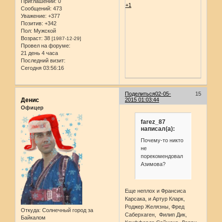
Приглашений:
0
+1
Сообщений:
473
Уважение:
+377
Позитив:
+342
Пол:
Мужской
Возраст:
38
[1987-12-29]
Провел на форуме:
21 день 4 часа
Последний визит:
Сегодня 03:56:16
Поделиться
02-05-
15
Денис
2015 01:03:44
Офицер
farez_87
написал(а):
Почему-то никто
не
порекомендовал
Азимова?
Еще неплох и Франсиса
Карсака, и Артур Кларк,
Роджер Желязны, Фред
Откуда:
Солнечный город за
Саберхаген, Филип Дик,
Байкалом