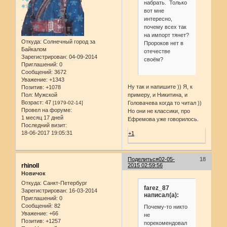
набрать. Только
вот мне
интересно,
почему всех так
на импорт тянет?
Откуда:
Солнечный город за
Пророков нет в
Байкалом
отечестве
Зарегистрирован
: 04-09-2014
своём?
Приглашений:
0
Сообщений:
3672
Уважение:
+1343
Ну так и напишите )) Я, к
Позитив:
+1078
Пол:
Мужской
примеру, и Никитина, и
Возраст:
47
[1979-02-14]
Головачева когда то читал ))
Провел на форуме:
Но они не классики, про
1 месяц 17 дней
Ефремова уже говорилось.
Последний визит:
18-06-2017 19:05:31
+1
Поделиться
02-05-
18
rhinoll
2015 02:59:56
Новичок
Откуда:
Санкт-Петербург
farez_87
Зарегистрирован
: 16-03-2014
написал(а):
Приглашений:
0
Сообщений:
82
Почему-то никто
Уважение:
+66
не
Позитив:
+1257
порекомендовал