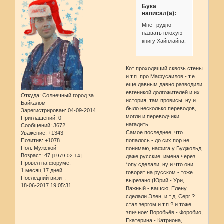
Бука
написал(а):
Мне трудно
назвать плохую
книгу Хайнлайна.
Кот проходящий сквозь стены
и т.п. про Мафусаилов - т.е.
еще давным давно разводили
евгеникой долгожителей и их
Откуда:
Солнечный город за
история, там провисы, ну и
Байкалом
было несколько переводов,
Зарегистрирован
: 04-09-2014
могли и переводчики
Приглашений:
0
нагадить.
Сообщений:
3672
Самое последнее, что
Уважение:
+1343
попалось - до сих пор не
Позитив:
+1078
Пол:
Мужской
понимаю, нафига у Буджольд
Возраст:
47
[1979-02-14]
даже русские имена через
Провел на форуме:
*опу сделали, ну и что они
1 месяц 17 дней
говорят на русском - тоже
Последний визит:
вырезано (Юрий - Ури,
18-06-2017 19:05:31
Важный - вашсю, Елену
сделали Элен, и т.д, Серг ?
стал зергом и т.п.? и тоже
эпичное: Воробьёв - Форобио,
Екатерина - Катриона,