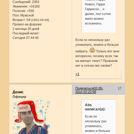
Сообщений:
2383
Нивен, Гарри
Уважение:
+16182
Гаррисон... и
Позитив:
+550
далее, пол сотни
Пол:
Мужской
имен можно
Возраст:
64
[1962-08-08]
вспомнить.
Провел на форуме:
2 месяца 25 дней
Последний визит:
Сегодня 07:44:45
Если по нескольку раз
упоминать, можно и больше
набрать.
Только вот мне
интересно, почему всех так
на импорт тянет? Пророков
нет в отечестве своём?
+1
Поделиться
02-05-
17
Денис
2015 02:22:58
Офицер
Abs
написал(а):
Если по
нескольку раз
упоминать,
можно и больше