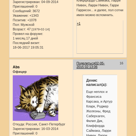
Клиффорда Саймака, Ларри
Зарегистрирован
: 04-09-2014
Нивен, Ларри Нивен, Гарри
Приглашений:
0
Гаррисон... и далее, пол сотни
Сообщений:
3672
имен можно вспомнить.
Уважение:
+1343
Позитив:
+1078
+1
Пол:
Мужской
Возраст:
47
[1979-02-14]
Провел на форуме:
1 месяц 17 дней
Последний визит:
18-06-2017 19:05:31
Поделиться
02-05-
16
Abs
2015 02:13:06
Офицер
Денис
написал(а):
Еще неплох и
Франсиса
Карсака, и Артур
Кларк, Роджер
Желязны, Фред
Саберхаген,
Филип Дик,
Откуда:
Россия, Санкт-Петербург
Клиффорда
Зарегистрирован
: 16-03-2014
Саймака, Ларри
Приглашений:
0
Нивен, Ларри