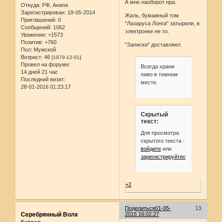
А мне наоборот нра.
Откуда:
РФ, Анапа
Зарегистрирован
: 18-05-2014
Жаль, бумажный том
Приглашений:
0
"Лазаруса Лонга" затырили, в
Сообщений:
1062
электронке не то.
Уважение:
+1573
Позитив:
+760
"Записки" доставляют.
Пол:
Мужской
Возраст:
46
[1979-12-01]
Провел на форуме:
Всегда храни
14 дней 21 час
пиво в темном
Последний визит:
месте.
28-01-2016 01:23:17
Скрытый
текст:
Для просмотра
скрытого текста -
войдите
или
зарегистрируйтесь
.
+2
Поделиться
01-05-
13
Серебрянный Волк
2015 16:02:27
Капрал