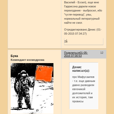
Василий - Бэзил), еще мне
Гаррисона дарили новое
переиздание - выбросил, ибо
"гугля-перевод", увы,
нормальный литературный
найти не смог.
Отредактировано Денис (01-
05-2015 07:34:27)
+1
Поделиться
01-05-
12
Бука
2015 07:00:53
Комендант космодрома
Денис
написал(а):
про Мафусаилов
- т.е. еще давным
давно разводили
евгеникой
долгожителей и
их история, там
провисы