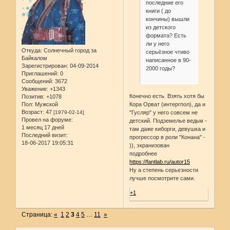
последние его
книги ( до
кончины) вышли
из детского
формата? Есть
ли у него
Откуда:
Солнечный город за
серьёзное чтиво
Байкалом
написанное в 90-
Зарегистрирован
: 04-09-2014
2000 годы?
Приглашений:
0
Сообщений:
3672
Уважение:
+1343
Конечно есть. Взять хотя бы
Позитив:
+1078
Пол:
Мужской
Кора Орват (интергпол), да и
Возраст:
47
[1979-02-14]
"Гусляр" у него совсем не
Провел на форуме:
детский. Подземелье ведьм -
1 месяц 17 дней
там даже киборги, девушка и
Последний визит:
прогрессор в роли "Конана" -
18-06-2017 19:05:31
)), экранизован
подробнее
https://fantlab.ru/autor15
Ну а степень серьезности
лучше посмотрите сами.
+1
Страница:
«
1
2
3
4
5
…
11
»