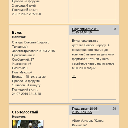
Провел на форуме:
2 месяца 6 дней
Последний визит:
25-02-2022 20:59:50
Поделиться
02-05-
28
Бумж
2015 14:04:10
Новичок
Булычева читал в
Откуда:
Бокситы(рядом с
детстве.Вопрос народу. А
Тихвином)
последние его книги ( до
Зарегистрирован
: 09-03-2015
кончины) вышли из детского
Приглашений:
0
формата? Есть ли у него
Сообщений:
27
серьёзное чтиво написанное
Уважение:
+6
Позитив:
0
в 90-2000 годы?
Пол:
Мужской
+1
Возраст:
48
[1977-11-20]
Провел на форуме:
10 часов 31 минуту
Последний визит:
24-07-2019 14:16:48
Поделиться
10-05-
29
СэрПолосатый
2015 05:39:55
Новичок
Айзек Азимов, "Конец
Вечности".