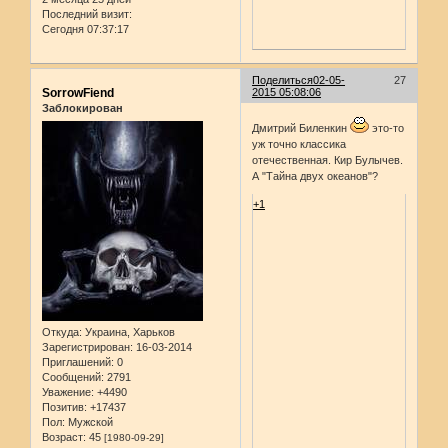
Последний визит:
Сегодня 07:37:17
Поделиться
02-05-
27
SorrowFiend
2015 05:08:06
Заблокирован
Дмитрий Биленкин
это-то
уж точно классика
отечественная. Кир Булычев.
А "Тайна двух океанов"?
+1
Откуда:
Украина, Харьков
Зарегистрирован
: 16-03-2014
Приглашений:
0
Сообщений:
2791
Уважение:
+4490
Позитив:
+17437
Пол:
Мужской
Возраст:
45
[1980-09-29]