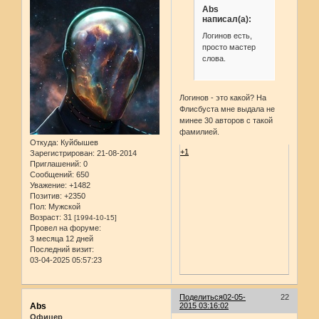
Abs
написал(а):
Логинов есть,
просто мастер
слова.
Логинов - это какой? На
Флисбуста мне выдала не
минее 30 авторов с такой
фамилией.
Откуда:
Куйбышев
+1
Зарегистрирован
: 21-08-2014
Приглашений:
0
Сообщений:
650
Уважение:
+1482
Позитив:
+2350
Пол:
Мужской
Возраст:
31
[1994-10-15]
Провел на форуме:
3 месяца 12 дней
Последний визит:
03-04-2025 05:57:23
Поделиться
02-05-
22
Abs
2015 03:16:02
Офицер