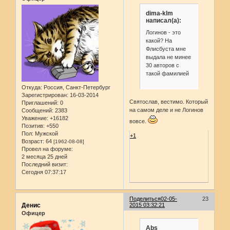
dima-klm
написал(а):
Логинов - это
какой? На
Флисбуста мне
выдала не минее
30 авторов с
такой фамилией
Откуда:
Россия, Санкт-Петербург
Зарегистрирован
: 16-03-2014
Святослав, вестимо. Который
Приглашений:
0
на самом деле и не Логинов
Сообщений:
2383
Уважение:
+16182
вовсе.
Позитив:
+550
Пол:
Мужской
+1
Возраст:
64
[1962-08-08]
Провел на форуме:
2 месяца 25 дней
Последний визит:
Сегодня 07:37:17
Поделиться
02-05-
23
Денис
2015 03:32:21
Офицер
Abs