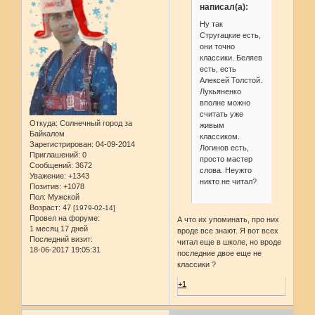
написал(а):
Ну так
Стругацкие есть,
они точно
классики. Беляев
есть, есть
Алексей Толстой.
Лукьяненко
вполне можно
считать уже
Откуда:
Солнечный город за
живым
Байкалом
классиком.
Зарегистрирован
: 04-09-2014
Логинов есть,
Приглашений:
0
просто мастер
Сообщений:
3672
слова. Неужто
Уважение:
+1343
никто не читал?
Позитив:
+1078
Пол:
Мужской
Возраст:
47
[1979-02-14]
Провел на форуме:
А что их упоминать, про них
1 месяц 17 дней
вроде все знают. Я вот всех
Последний визит:
читал еще в школе, но вроде
18-06-2017 19:05:31
последние двое еще не
классики ?
+1