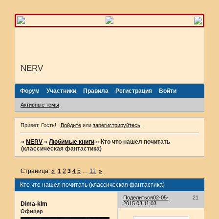
NERV
Форум
Участники
Правила
Регистрация
Войти
Активные темы
Привет, Гость!
Войдите
или
зарегистрируйтесь
.
»
NERV
»
Любимые книги
»
Кто что нашел почитать
(классическая фантастика)
Страница:
«
1
2
3
4
5
…
11
»
Кто что нашел почитать (классическая фантастика)
Поделиться
02-05-
21
Dima-klm
2015 03:11:03
Офицер