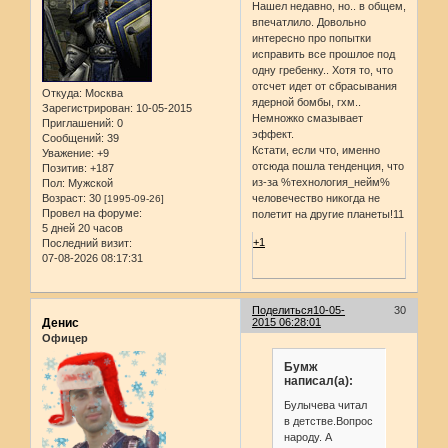
Нашел недавно, но.. в общем,
впечатлило. Довольно
интересно про попытки
исправить все прошлое под
одну гребенку.. Хотя то, что
отсчет идет от сбрасывания
Откуда:
Москва
ядерной бомбы, гхм..
Зарегистрирован
: 10-05-2015
Немножко смазывает
Приглашений:
0
эффект.
Сообщений:
39
Кстати, если что, именно
Уважение:
+9
отсюда пошла тенденция, что
Позитив:
+187
из-за %технология_нейм%
Пол:
Мужской
человечество никогда не
Возраст:
30
[1995-09-26]
Провел на форуме:
полетит на другие планеты!11
5 дней 20 часов
+1
Последний визит:
07-08-2026 08:17:31
Поделиться
10-05-
30
Денис
2015 06:28:01
Офицер
Бумж
написал(а):
Булычева читал
в детстве.Вопрос
народу. А