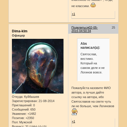
не классики.
+1
Поделиться
02-05-
25
Dima-klm
2015 04:50:34
Офицер
Abs
написал(а):
Святослав,
вестимо.
Который на
самом деле и не
Логинов вовсе.
Пожалуйста назовите ФИО
автора, а лучше дайте
Откуда:
Куйбышев
ссылку на автора, ибо
Зарегистрирован
: 21-08-2014
Святославов на свете чуть
Приглашений:
0
ли не больше, чем Логиновов
Сообщений:
650
Уважение:
+1482
Позитив:
+2350
+1
Пол:
Мужской
Возраст:
31
[1994-10-15]