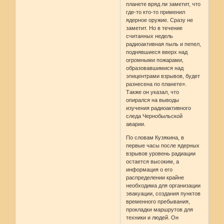
планете вряд ли заметит, что
где-​то кто-​то применил
ядерное оружие. Сразу не
заметит. Но в течение
считанных недель
радиоактивная пыль и пепел,
поднявшиеся вверх над
огромными пожарами,
образовавшимися над
эпицентрами взрывов, будет
разнесена по планете».
Также он указал, что
опирался на выводы
изучения радиоактивного
следа Чернобыльской
аварии.
По словам Кузякина, в
первые часы после ядерных
взрывов уровень радиации
остается высоким, а
информация о его
распределении крайне
необходима для организации
эвакуации, создания пунктов
временного пребывания,
прокладки маршрутов для
техники и людей. Он