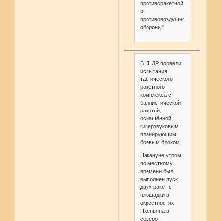
противоракетной
и
противовоздушной
обороны".
В КНДР провели
испытания
тактического
ракетного
комплекса с
баллистической
ракетой,
оснащённой
гиперзвуковым
планирующим
боевым блоком.
Накануне утром
по местному
времени был
выполнен пуск
двух ракет с
площадки в
окрестностях
Пхеньяна в
северо-