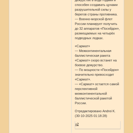
дежурстве в воде годами и
способен создавать цунами
разрушительной силы у
берегов страны противника.
— Военно-морской флот
России планирует получить
до 32 аппаратов «Посейдон»,
размещаемых на четырёх
подводных лодках.
«Сармат»
— Межконтинентальная
баллистическая ракета
«Сармат» скоро встанет на
боевое дежурство.
— По мощности «Посейдон»
значительно превосходит
«Сармат».
— «Сармат» остается самой
перспективной
межконтинентальной
баллистической ракетой
России.
Отредактировано Andrei K.
(30-10-2025 01:18:28)
+2