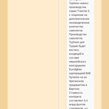
Typhoon нового
производства
серии Tranche 5,
с опционом на
дополнительное
неопределенное
количество
самолетов.
Производство
самолетов
Typhoon для
Турции будет
вестись
входящей в
составе
европейского
консорциума
Eurofighter
корпорацией ВАЕ
Systems на ее
британском
предприятии в
Вартоне.
Стоимость
контракта
составляет 5,4
млрд фунтов
стерлингов, а с