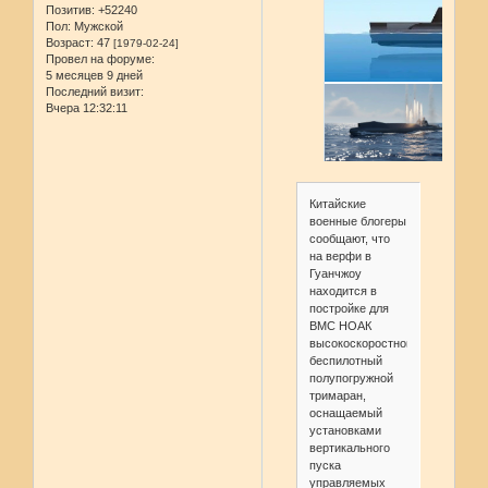
Позитив:
+52240
Пол:
Мужской
Возраст:
47
[1979-02-24]
Провел на форуме:
5 месяцев 9 дней
Последний визит:
Вчера 12:32:11
Китайские
военные блогеры
сообщают, что
на верфи в
Гуанчжоу
находится в
постройке для
ВМС НОАК
высокоскоростной
беспилотный
полупогружной
тримаран,
оснащаемый
установками
вертикального
пуска
управляемых