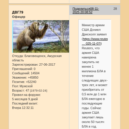
Поделиться
08-11-
28
ДВГ79
2025 20:08:52
Офицер
Министр армии
США Дэниел
Дрисколл заявил
(
https://www.reuters.com/busine
… 025-11-07/
)
Reuters, что
армия США
Откуда:
Благовещенск, Амурская
намерена
область
закупить не
Зарегистрирован
: 27-06-2017
менее 1
Приглашений:
0
миллиона БЛА в
Сообщений:
14504
течение
Уважение:
+45850
следующих двух-
Позитив:
+52240
трех лет, и может
Пол:
Мужской
приобретать от
Возраст:
47
[1979-02-24]
0,5 млн до 1 млн
Провел на форуме:
БЛА ежегодно в
5 месяцев 9 дней
Последний визит:
последующие
Вчера 12:32:11
годы. Сейчас
армия США
закупает лишь
около 50 тысяч
БЛА в год.