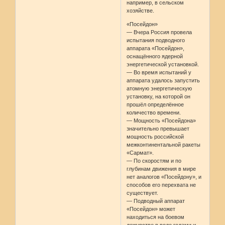
например, в сельском
хозяйстве.
«Посейдон»
— Вчера Россия провела
испытания подводного
аппарата «Посейдон»,
оснащённого ядерной
энергетической установкой.
— Во время испытаний у
аппарата удалось запустить
атомную энергетическую
установку, на которой он
прошёл определённое
количество времени.
— Мощность «Посейдона»
значительно превышает
мощность российской
межконтинентальной ракеты
«Сармат».
— По скоростям и по
глубинам движения в мире
нет аналогов «Посейдону», и
способов его перехвата не
существует.
— Подводный аппарат
«Посейдон» может
находиться на боевом