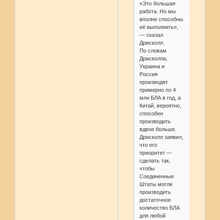
«Это большая
работа. Но мы
вполне способны
её выполнить»,
— сказал
Дрисколл.
По словам
Дрисколла,
Украина и
Россия
производят
примерно по 4
млн БЛА в год, а
Китай, вероятно,
способен
производить
вдвое больше.
Дрисколл заявил,
что его
приоритет —
сделать так,
чтобы
Соединенные
Штаты могли
производить
достаточное
количество БЛА
для любой