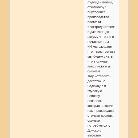
будущей войны,
стимулируя
внутреннее
производство
всего: от
электродвигателей
и датчиков до
аккумуляторов и
печатных плат.
«И мы ожидаем,
что через год-два
мы будем знать,
что в случае
конфликта мы
сможем
задействовать
достаточно
надежную и
глубокую
цепочку
поставок,
которая позволит
нам производить
столько дронов,
сколько
потребуется».
Дрисколл
выразил