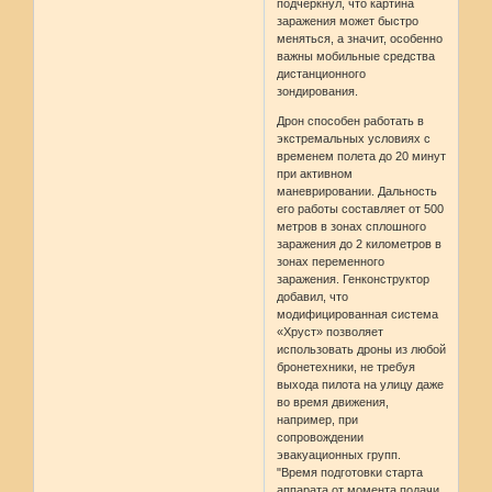
подчеркнул, что картина
заражения может быстро
меняться, а значит, особенно
важны мобильные средства
дистанционного
зондирования.
Дрон способен работать в
экстремальных условиях с
временем полета до 20 минут
при активном
маневрировании. Дальность
его работы составляет от 500
метров в зонах сплошного
заражения до 2 километров в
зонах переменного
заражения. Генконструктор
добавил, что
модифицированная система
«Хруст» позволяет
использовать дроны из любой
бронетехники, не требуя
выхода пилота на улицу даже
во время движения,
например, при
сопровождении
эвакуационных групп.
"Время подготовки старта
аппарата от момента подачи