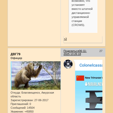
возможно, что
установят
вместо штатной
дистанционно-
управляемой
станции
(CROWS).
+2
Поделиться
06-11-
27
ДВГ79
2025 13:26:18
Офицер
Откуда:
Благовещенск, Амурская
область
Зарегистрирован
: 27-06-2017
Приглашений:
0
Сообщений:
14504
Уважение:
+45850