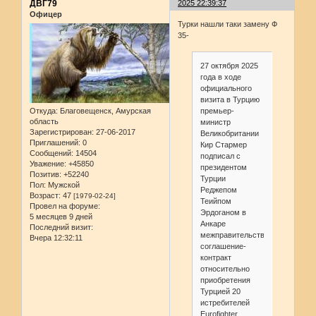
ДВГ79
2025 22:39:37
Офицер
Турки нашли таки замену Ф
35-
27 октября 2025
года в ходе
официального
визита в Турцию
Откуда:
Благовещенск, Амурская
премьер-
область
министр
Зарегистрирован
: 27-06-2017
Великобритании
Приглашений:
0
Кир Стармер
Сообщений:
14504
подписал с
Уважение:
+45850
президентом
Позитив:
+52240
Турции
Пол:
Мужской
Реджепом
Возраст:
47
[1979-02-24]
Теийпом
Провел на форуме:
Эрдоганом в
5 месяцев 9 дней
Анкаре
Последний визит:
межправительственное
Вчера 12:32:11
соглашение-
контракт
относительно
приобретения
Турцией 20
истребителей
Eurofighter