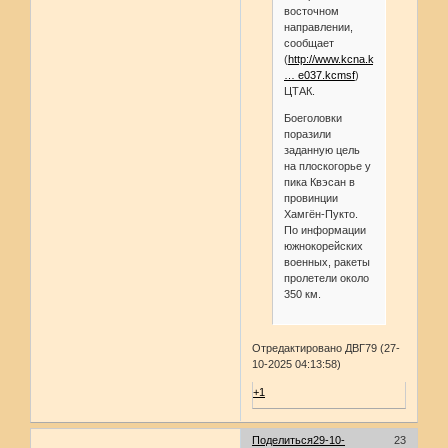
восточном
направлении,
сообщает
(
http://www.kcna.kp/ru/article/q/9
… e037.kcmsf
)
ЦТАК.
Боеголовки
поразили
заданную цель
на плоскогорье у
пика Квэсан в
провинции
Хамгён-Пукто.
По информации
южнокорейских
военных, ракеты
пролетели около
350 км.
Отредактировано ДВГ79 (27-
10-2025 04:13:58)
+1
Поделиться
29-10-
23