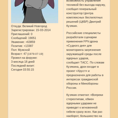
возможность управления
техникой без выхода наружу,
сообщил генеральный
конструктор Центра
комплексных беспилотных
решений (ЦКБР) Дмитрий
Кузякин.
Откуда:
Великий Новгород
Зарегистрирован
: 15-03-2014
Российские специалисты
Приглашений:
0
разработали сценарии
Сообщений:
19051
применения FPV-​дрона
Уважение:
+63859
«Судного дня» для
Позитив:
+13387
мониторинга загрязнения
Пол:
Мужской
Возраст:
47
окружающей среды после
[1979-07-19]
Провел на форуме:
ядерных ударов,
3 месяца 18 дней
сообщает ТАСС. По словам
Последний визит:
Кузякина, дрон входит в
Сегодня 03:55:15
проект «Хруст» и
предназначен для работы в
интересах гражданской
обороны и Минобороны
России.
Кузякин отметил: «Вопреки
стереотипам, обмен
ядерными ударами не
приведет к мгновенной
гибели сразу всех. Как раз
наоборот, большинство на