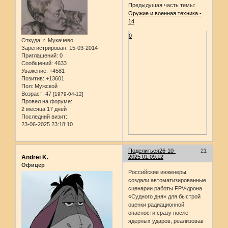
Предыдущая часть темы:
Оружие и военная техника -
14
0
Откуда:
г. Мукачево
Зарегистрирован
: 15-03-2014
Приглашений:
0
Сообщений:
4633
Уважение:
+4581
Позитив:
+13601
Пол:
Мужской
Возраст:
47
[1979-04-12]
Провел на форуме:
2 месяца 17 дней
Последний визит:
23-06-2025 23:18:10
Поделиться
26-10-
21
Andrei K.
2025 01:09:12
Офицер
Российские инженеры
создали автоматизированные
сценарии работы FPV-​дрона
«Судного дня» для быстрой
оценки радиационной
опасности сразу после
ядерных ударов, реализовав