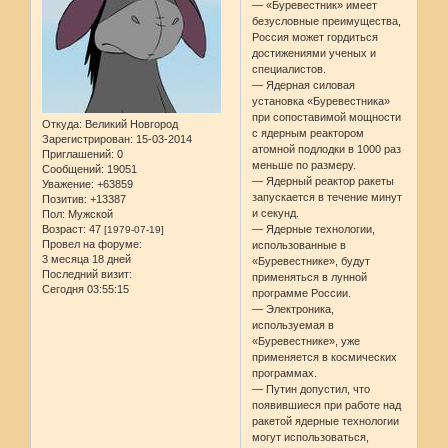
— «Буревестник» имеет
безусловные преимущества,
Россия может гордиться
достижениями ученых и
специалистов.
— Ядерная силовая
установка «Буревестника»
при сопоставимой мощности
Откуда:
Великий Новгород
с ядерным реактором
Зарегистрирован
: 15-03-2014
атомной подлодки в 1000 раз
Приглашений:
0
меньше по размеру.
Сообщений:
19051
— Ядерный реактор ракеты
Уважение:
+63859
запускается в течение минут
Позитив:
+13387
и секунд.
Пол:
Мужской
Возраст:
47
— Ядерные технологии,
[1979-07-19]
Провел на форуме:
использованные в
3 месяца 18 дней
«Буревестнике», будут
Последний визит:
применяться в лунной
Сегодня 03:55:15
программе России.
— Электроника,
используемая в
«Буревестнике», уже
применяется в космических
программах.
— Путин допустил, что
появившиеся при работе над
ракетой ядерные технологии
могут использоваться,