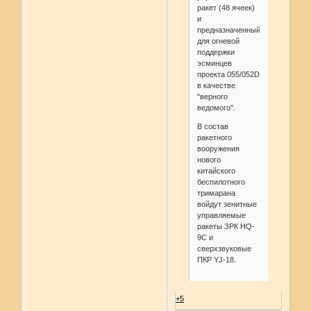
ракет (48 ячеек)
и
предназначенный
для огневой
поддержки
эсминцев
проекта 055/052D
в качестве
"верного
ведомого".
В состав
ракетного
вооружения
нового
китайского
беспилотного
тримарана
войдут зенитные
управляемые
ракеты ЗРК HQ-
9C и
сверхзвуковые
ПКР YJ-18.
+5