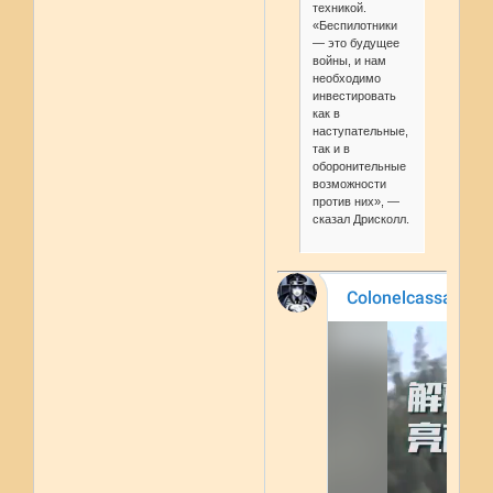
техникой.
«Беспилотники
— это будущее
войны, и нам
необходимо
инвестировать
как в
наступательные,
так и в
оборонительные
возможности
против них», —
сказал Дрисколл.