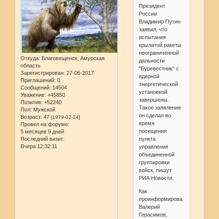
Президент
России
Владимир Путин
заявил, что
испытания
крылатой ракеты
неограниченной
Откуда:
Благовещенск, Амурская
дальности
область
"Буревестник" с
Зарегистрирован
: 27-06-2017
ядерной
Приглашений:
0
энергетической
Сообщений:
14504
установкой
Уважение:
+45850
завершены.
Позитив:
+52240
Такое заявление
Пол:
Мужской
он сделал во
Возраст:
47
[1979-02-24]
время
Провел на форуме:
посещения
5 месяцев 9 дней
Последний визит:
пункта
Вчера 12:32:11
управления
объединенной
группировки
войск, пишут
РИА Новости.
Как
проинформировал
Валерий
Герасимов,