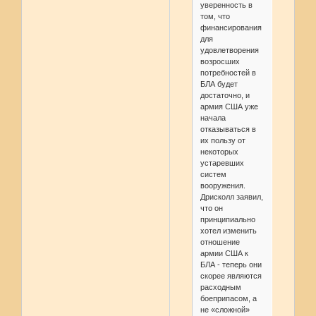
уверенность в
том, что
финансирования
для
удовлетворения
возросших
потребностей в
БЛА будет
достаточно, и
армия США уже
начала
отказываться в
их пользу от
некоторых
устаревших
систем
вооружения.
Дрисколл заявил,
что он
принципиально
хотел изменить
отношение
армии США к
БЛА - теперь они
скорее являются
расходным
боеприпасом, а
не «сложной»