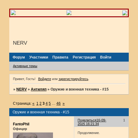
NERV
Форум
Участники
Правила
Регистрация
Войти
Активные темы
Привет, Гость!
Войдите
или
зарегистрируйтесь
.
»
NERV
»
Антиляп
»
Оружие и военная техника - #15
Страница:
«
1
2
3
4
5
…
46
»
Оружие и военная техника - #15
Поделиться
16-09-
1
FantoPhil
2025 16:21:34
Офицер
Продолжение.