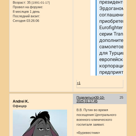
Возраст:
35
[1991-01-17]
Провел на форуме:
8 месяцев 1 день
Последний визит:
Сегодня 03:26:06
+1
Поделиться
30-10-
25
Andrei K.
2025 01:17:45
Офицер
В.В. Путин во время
посещения Центрального
военного клинического
госпиталя заявил:
«Буревестник»