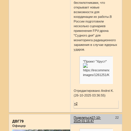
беспилотниками, что
открывает новые
возможности для
координации их работы.В
России подготовили
несколько сценариев
применения FPV-дрона
"Судного дня" для
мониторинга радиационного
заражения в случае ядерных
ударов.
"Проект "Хруст"
Отредактировано Andrei K.
(26-10-2025 03:36:55)
+2
Поделиться
27-10-
22
ДВГ79
2025 01:16:47
Офицер