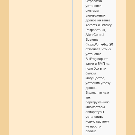
Отработка
установки
системы
уничтожения
дронов на танке
Abrams и Bradley.
Разработчик,
Allen Control
Systems
(
https://t.me/btvt2019/20568
),
отмечает, что их
установка
Bullfrog вернет
танки и БМП на
поля боя в их
былом
могуществе,
устранив угрозу
дронов.
Видно, что на и
так
перегруженную
множеством
аппаратуры
установить
новую систему
не просто,
вполне