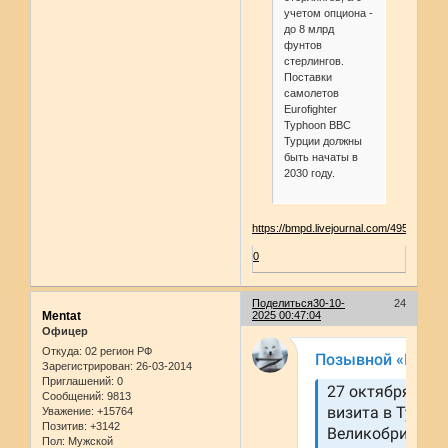
учетом опциона -
до 8 млрд
фунтов
стерлингов.
Поставки
самолетов
Eurofighter
Typhoon ВВС
Турции должны
быть начаты в
2030 году.
https://bmpd.livejournal.com/4953098.ht
0
Поделиться
30-10-
24
Mentat
2025 00:47:04
Офицер
Откуда:
02 регион РФ
Зарегистрирован
: 26-03-2014
Приглашений:
0
Сообщений:
9813
Уважение:
+15764
Позитив:
+3142
Пол:
Мужской