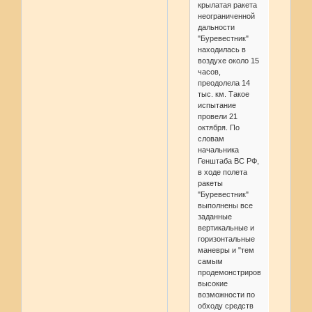
крылатая ракета
неограниченной
дальности
"Буревестник"
находилась в
воздухе около 15
часов,
преодолела 14
тыс. км. Такое
испытание
провели 21
октября. По
словам
начальника
Генштаба ВС РФ,
в ходе полета
ракеты
"Буревестник"
выполнены все
заданные
вертикальные и
горизонтальные
маневры и "тем
самым
продемонстрированы
высокие
возможности по
обходу средств