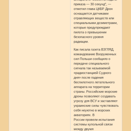
приказа — 30 секунд", —
отметил глава ЦКБР. Дрон
оснащается датчиками
отравляющих веществ или
специальными дозиметрами,
которые предупреждают
пилота о превышении
безопасного уровня
радиации.
Как писала газета ВЗГЛЯД,
командование Вооруженных
сил Польши сообщило о
передаче специального
сигнала так называемой
«радиостанцией Судного
дня» после падения
беспилотного летательного
аппарата на территории
страны. Российские морские
дроны позволяют создавать
угрозу для ВСУ и заставляют
украинские силы чувствовать
себя неуютно в морских
акваториях. В
России провели испытания
системы купольной связи
между двумя