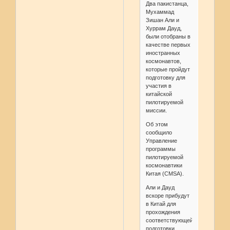
Два пакистанца,
Мухаммад
Зишан Али и
Хуррам Дауд,
были отобраны в
качестве первых
иностранных
космонавтов,
которые пройдут
подготовку для
участия в
китайской
пилотируемой
миссии.
Об этом
сообщило
Управление
программы
пилотируемой
космонавтики
Китая (CMSA).
Али и Дауд
вскоре прибудут
в Китай для
прохождения
соответствующей
подготовки.