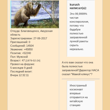
kurush
написал(а):
Это 99,9999%
чистая
конспирология,
потому что
бадабум
Откуда:
Благовещенск, Амурская
полностью
область
заправленной
Зарегистрирован
: 27-06-2017
лунной ракеты
Приглашений:
0
скрыть
Сообщений:
14504
нереально.
Уважение:
+45850
Позитив:
+52240
Пол:
Мужской
Возраст:
47
[1979-02-24]
А кто вам сказал что она
Провел на форуме:
была полностью
5 месяцев 9 дней
заправленой?Директор НАСА
Последний визит:
сказал "Мамой клянус"?
Вчера 12:32:11
Иностранный
космонавт
впервые
отправится на
китайскую
станцию