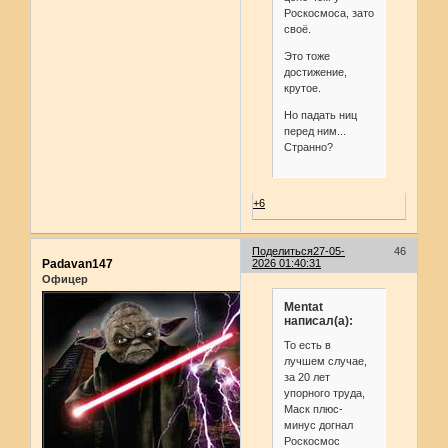
Роскосмоса, зато
своё.
Это тоже
достижение,
крутое.
Но падать ниц
перед ним...
Странно?
+6
Поделиться
27-05-
46
Padavan147
2026 01:40:31
Офицер
Mentat
написал(а):
То есть в
лучшем случае,
за 20 лет
упорного труда,
Маск плюс-
минус догнал
Роскосмос