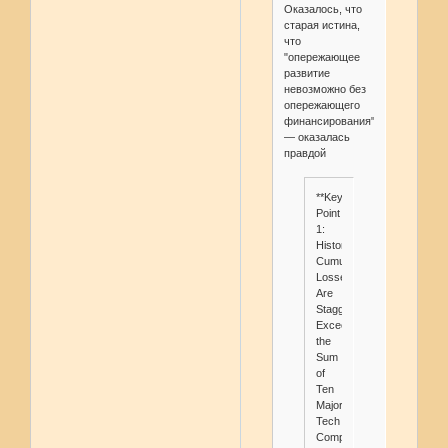
Оказалось, что
старая истина,
что
"опережающее
развитие
невозможно без
опережающего
финансирования"
— оказалась
правдой
**Key
Point
1:
Historical
Cumulative
Losses
Are
Staggering,
Exceeding
the
Sum
of
Ten
Major
Tech
Companies**