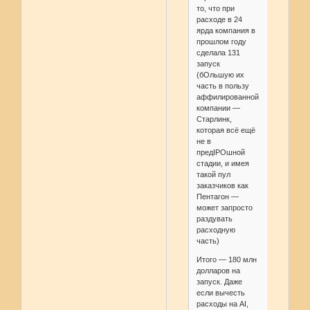
то, что при
расходе в 24
ярда компания в
прошлом году
сделала 131
запуск
(бОльшую их
часть в пользу
аффилированной
компании —
Старлинк,
которая всё ещё
не в
предIPOшной
стадии, и имея
такой пул
заказчиков как
Пентагон —
может запросто
раздувать
расходную
часть)
Итого — 180 млн
долларов на
запуск. Даже
если вычесть
расходы на AI,