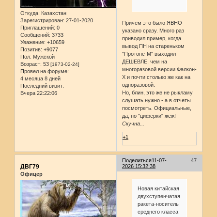
Откуда:
Казахстан
Зарегистрирован
: 27-01-2020
Причем это было ЯВНО
Приглашений:
0
указано сразу. Много раз
Сообщений:
3733
приводил пример, когда
Уважение:
+10659
вывод ПН на стареньком
Позитив:
+9077
"Протоне-М" выходил
Пол:
Мужской
ДЕШЕВЛЕ, чем на
Возраст:
53
[1973-02-24]
многоразовой версии Фалкон-
Провел на форуме:
Х и почти столько же как на
4 месяца 8 дней
одноразовой.
Последний визит:
Но, блин, это же не рыкламу
Вчера 22:22:06
слушать нужно - а в отчеты
посмотреть. Официальные,
да, но "циферки" жеж!
Скучна...
+1
Поделиться
11-07-
47
ДВГ79
2026 15:32:38
Офицер
Новая китайская
двухступенчатая
ракета-носитель
среднего класса