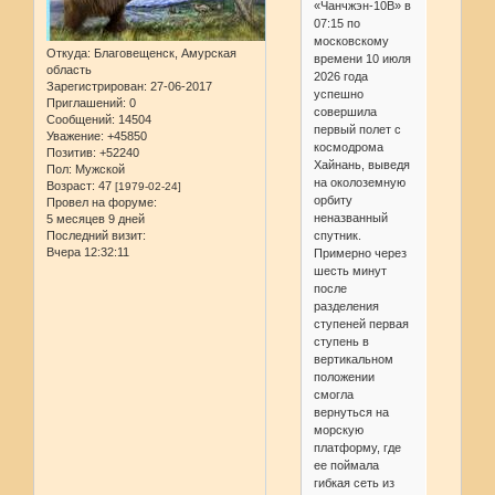
«Чанчжэн-10B» в
07:15 по
московскому
Откуда:
Благовещенск, Амурская
времени 10 июля
область
2026 года
Зарегистрирован
: 27-06-2017
успешно
Приглашений:
0
совершила
Сообщений:
14504
первый полет с
Уважение:
+45850
космодрома
Позитив:
+52240
Хайнань, выведя
Пол:
Мужской
на околоземную
Возраст:
47
[1979-02-24]
орбиту
Провел на форуме:
неназванный
5 месяцев 9 дней
Последний визит:
спутник.
Вчера 12:32:11
Примерно через
шесть минут
после
разделения
ступеней первая
ступень в
вертикальном
положении
смогла
вернуться на
морскую
платформу, где
ее поймала
гибкая сеть из