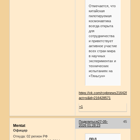
Отмечается, что
китайская
пилотируемая
космонавтика
всегда открыта
для
сотрудничества
и приветствует
активное участие
всех стран мира
в научных
экспериментах и
технических
испытаниях на
«Тяньгун»
https://vk.com/rcpbnews216428571?
act=s&id=216428571
+1
Поделиться
27-05-
45
Mentat
2026 01:28:23
Офицер
Откуда:
02 регион РФ
ЛВД