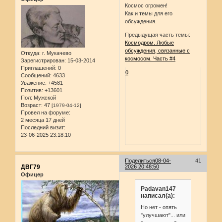
Космос огромен!
Как и темы для его
обсуждения.
Предыдущая часть темы:
Космодром. Любые
обсуждения, связанные с
Откуда:
г. Мукачево
космосом. Часть #4
Зарегистрирован
: 15-03-2014
Приглашений:
0
0
Сообщений:
4633
Уважение:
+4581
Позитив:
+13601
Пол:
Мужской
Возраст:
47
[1979-04-12]
Провел на форуме:
2 месяца 17 дней
Последний визит:
23-06-2025 23:18:10
Поделиться
08-04-
41
ДВГ79
2026 20:48:50
Офицер
Padavan147
написал(а):
Но нет - опять
"улучшают"... или