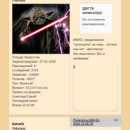
Офицер
ДВГ79
написал(а):
Но это конечно
конспирология...
ИМХО, продолжение
"луносрача" на тему - летали
или нет - абсолютно
бессмысленно. Вот и
Откуда:
Казахстан
проверим!
Зарегистрирован
: 27-01-2020
Приглашений:
0
0
Сообщений:
3733
Уважение:
+10659
Позитив:
+9077
Пол:
Мужской
Возраст:
53
[1973-02-24]
Провел на форуме:
4 месяца 8 дней
Последний визит:
Вчера 22:22:06
Поделиться
08-04-
43
kurush
2026 21:56:26
Офицер