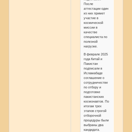
После
аттестации один
из них примет
участие в
космической
миссии в
качестве
специалиста по
полезной
нагрузке.
В феврале 2025
года Китай и
Пакистан
подписали в
Исламабаде
соглашение о
сотрудничестве
по отбору и
подготовке
пакистанских
космонавтов. По
итогам трех
этапов строгой
отборочной
процедуры были
выбраны два
кандидата.