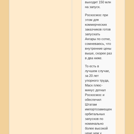
выходит 150 млн
на запуск.
Роскосмос при
этом для
коммерческих
заказчиков готов
запускать
Ангары по сотке,
сомневаюсь, что
внутренние цены
выше, скорее раз
в два ниже.
То есть в
лучшем случае,
за 20 лет
упорного труда,
Маск плюс-
минус догнал
Роскосмос и
обеспечил
Штатам
импортозамещение
орбитальных
запусков по
номинально
более высокой
цене чем у