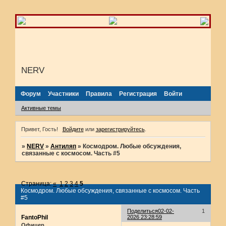
NERV
Форум
Участники
Правила
Регистрация
Войти
Активные темы
Привет, Гость!
Войдите
или
зарегистрируйтесь
.
»
NERV
»
Антиляп
»
Космодром. Любые обсуждения,
связанные с космосом. Часть #5
Страница:
«
1
2
3
4
5
Космодром. Любые обсуждения, связанные с космосом. Часть
#5
Поделиться
02-02-
1
FantoPhil
2026 23:28:59
Офицер