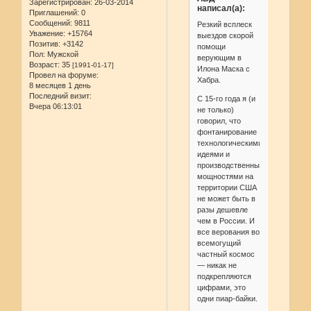
Зарегистрирован
: 26-03-2014
написал(а):
Приглашений:
0
Сообщений:
9811
Резкий всплеск
Уважение:
+15764
выездов скорой
Позитив:
+3142
помощи
Пол:
Мужской
верующим в
Возраст:
35
[1991-01-17]
Илона Маска с
Провел на форуме:
Хабра.
8 месяцев 1 день
Последний визит:
С 15-го года я (и
Вчера 06:13:01
не только)
говорил, что
фонтанирование
технологическими
идеями и
производственными
мощностями на
территории США
не может быть в
разы дешевле
чем в России. И
все верования во
всемогущий
частный космос
— никак не
подкрепляются
цифрами, это
одни пиар-байки.