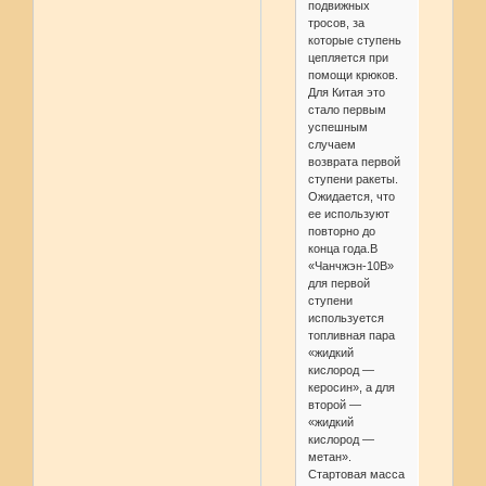
подвижных
тросов, за
которые ступень
цепляется при
помощи крюков.
Для Китая это
стало первым
успешным
случаем
возврата первой
ступени ракеты.
Ожидается, что
ее используют
повторно до
конца года.В
«Чанчжэн-10B»
для первой
ступени
используется
топливная пара
«жидкий
кислород —
керосин», а для
второй —
«жидкий
кислород —
метан».
Стартовая масса