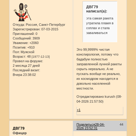
ДВГ79
написал(а):
эта самая ракета
утратила пламя в
Откуда:
Россия, Санкт-Петербург
соплах и стала
Зарегистрирован
: 07-03-2015
заваливаться
Приглашений:
0
Сообщений:
3909
Уважение:
+2060
Позитив:
+910
Это 99,9999% чистая
Пол:
Мужской
конспирология, потому что
Возраст:
48
[1977-12-13]
бадабум полностью
Провел на форуме:
заправленной лунной ракеты
2 месяца 27 дней
скрыть нереально. А не
Последний визит:
пускать вообще не реально,
Вчера 23:38:02
их космодром находится в
довольно населенной
местности.
Отредактировано kurush (08-
04-2026 21:57:50)
+1
Поделиться
28-04-
44
ДВГ79
2026 23:52:31
Офицер