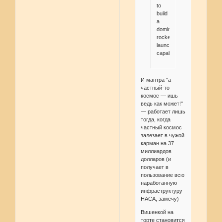
to
build
a
dominant
rocket
launch
capability
И мантра "а
частный-то
космос — ишь
ведь как может!"
— работает лишь
тогда, когда
частный космос
залезает в чужой
карман на 37
миллиардов
долларов (и
получает в
пользование всю
наработанную
инфраструктуру
НАСА, замечу)
Вишенкой на
торте становится