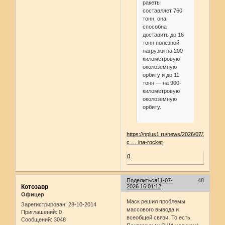
ракеты
составляет 760
тонн, она
способна
доставить до 16
тонн полезной
нагрузки на 200-
километровую
околоземную
орбиту и до 11
тонн — на 900-
километровую
околоземную
орбиту.
https://nplus1.ru/news/2026/07/10/net-
c … ina-rocket
0
Поделиться
11-07-
48
Котозавр
2026 16:01:12
Офицер
Маск решил проблемы
Зарегистрирован
: 28-10-2014
массового вывода и
Приглашений:
0
всеобщей связи. То есть
Сообщений:
3048