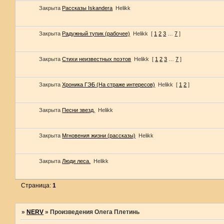
Закрыта
Рассказы Iskandera
Helikk
Закрыта
Радужный тупик (рабочее)
Helikk
[
1
2
3
…
7
]
Закрыта
Стихи неизвестных поэтов
Helikk
[
1
2
3
…
7
]
Закрыта
Хроника ГЭБ (На страже интересов)
Helikk
[
1
2
]
Закрыта
Песни звезд.
Helikk
Закрыта
Мгновения жизни (рассказы)
Helikk
Закрыта
Люди леса.
Helikk
Страница:
1
»
NERV
»
Произведения Олега Плетинь