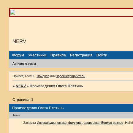
NERV
Форум
Участники
Правила
Регистрация
Войти
Активные темы
Привет, Гость!
Войдите
или
зарегистрируйтесь
.
»
NERV
»
Произведения Олега Плетинь
Страница:
1
Произведения Олега Плетинь
Тема
Закрыта
Интерлюдии, омаки, филлеры, зарисовки. Всякое разное
Helik