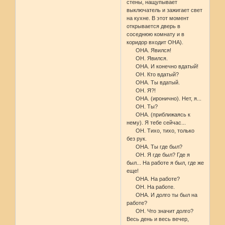
стены, нащупывает
выключатель и зажигает свет
на кухне. В этот момент
открывается дверь в
соседнюю комнату и в
коридор входит ОНА).
ОНА. Явился!
ОН. Явился.
ОНА. И конечно вдатый!
ОН. Кто вдатый?
ОНА. Ты вдатый.
ОН. Я?!
ОНА. (иронично). Нет, я...
ОН. Ты?
ОНА. (приближаясь к
нему). Я тебе сейчас...
ОН. Тихо, тихо, только
без рук.
ОНА. Ты где был?
ОН. Я где был? Где я
был... На работе я был, где же
еще!
ОНА. На работе?
ОН. На работе.
ОНА. И долго ты был на
работе?
ОН. Что значит долго?
Весь день и весь вечер,