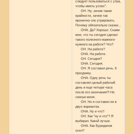
следует пользоваться с утра,
чтобы иметь успех".
ОН. Ну, зачем такие
крайности, зачем так
иронично-зло утрировать.
Почему обязательно сказки...
ОНА. Да? Хорошо. Скажи
мне, что ты сегодня сделал
такого полезного-важного-
нужного на работе? Что?
ОН. На работе?
ОНА. На работе.
ОН. Сегодня?
ОНА. Сегодня.
ОН. Я составил речь. К
празднику.
ОНА. Одну речь ты
составлял целый рабочий
день и еще четыре часа
после его окончания?! Не
смеши меня.
ОН. Но я составил ее в
двух вариантах.
ОНА. Ну и что?
ОН. Как "ну и что"? Я
выбирал. Какой лучше.
ОНА. Как Буриданов
осел?