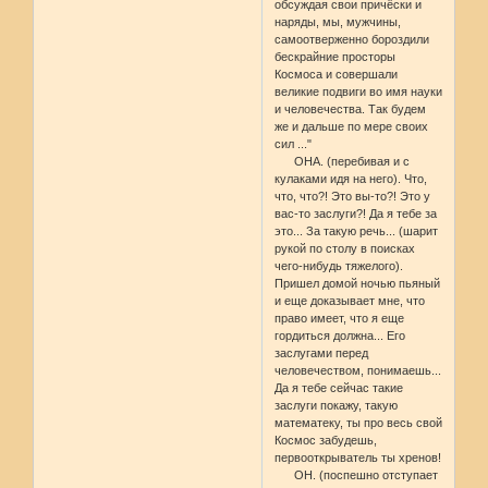
обсуждая свои причёски и
наряды, мы, мужчины,
самоотверженно бороздили
бескрайние просторы
Космоса и совершали
великие подвиги во имя науки
и человечества. Так будем
же и дальше по мере своих
сил ..."
ОНА. (перебивая и с
кулаками идя на него). Что,
что, что?! Это вы-то?! Это у
вас-то заслуги?! Да я тебе за
это... За такую речь... (шарит
рукой по столу в поисках
чего-нибудь тяжелого).
Пришел домой ночью пьяный
и еще доказывает мне, что
право имеет, что я еще
гордиться должна... Его
заслугами перед
человечеством, понимаешь...
Да я тебе сейчас такие
заслуги покажу, такую
математеку, ты про весь свой
Космос забудешь,
первооткрыватель ты хренов!
ОН. (поспешно отступает