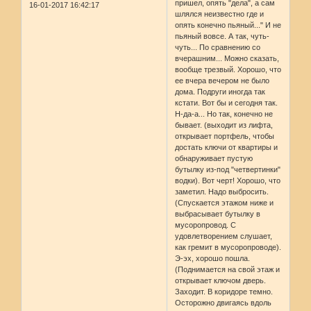
пришел, опять "дела", а сам
16-01-2017 16:42:17
шлялся неизвестно где и
опять конечно пьяный..." И не
пьяный вовсе. А так, чуть-
чуть... По сравнению со
вчерашним... Можно сказать,
вообще трезвый. Хорошо, что
ее вчера вечером не было
дома. Подруги иногда так
кстати. Вот бы и сегодня так.
Н-да-а... Но так, конечно не
бывает. (выходит из лифта,
открывает портфель, чтобы
достать ключи от квартиры и
обнаруживает пустую
бутылку из-под "четвертинки"
водки). Вот черт! Хорошо, что
заметил. Надо выбросить.
(Спускается этажом ниже и
выбрасывает бутылку в
мусоропровод. С
удовлетворением слушает,
как гремит в мусоропроводе).
Э-эх, хорошо пошла.
(Поднимается на свой этаж и
открывает ключом дверь.
Заходит. В коридоре темно.
Осторожно двигаясь вдоль