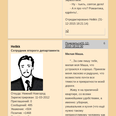
- Ну - тыкть, святое дело!
- А я про что? Романтика,
едрёнть!..
Отредактировано Helikk (31-
12-2015 18:21:14)
+2
Поделиться
31-12-
6
Helikk
2015 18:22:30
Сотрудник второго департамента
Милая Маша.
"...За сим пишу тебе,
милая моя Маша, что
устроился я хорошо. Приняли
меня ласково и радушно, что
возместило почти все
тяжести и превратности моей
дороги.
Живу я на приличной
Откуда:
Нижний Новгород
квартире, со всеми
Зарегистрирован
: 11-03-2012
важнейшими удобствами, а
Приглашений:
0
именно: уборная,
Сообщений:
485
умывальник и кухня (что ещё
Уважение:
+504
нужно такому
Позитив:
+1468
неприхотливому человеку как