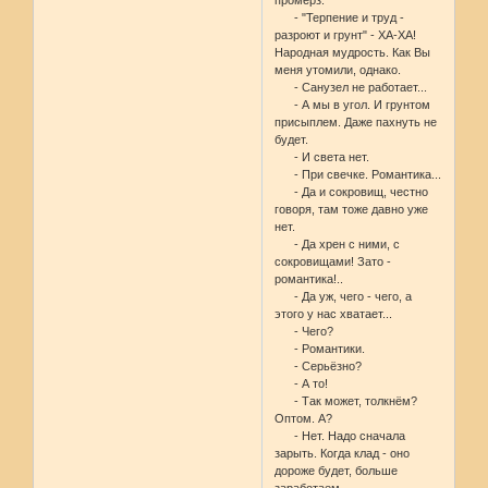
- "Терпение и труд -
разроют и грунт" - ХА-ХА!
Народная мудрость. Как Вы
меня утомили, однако.
- Санузел не работает...
- А мы в угол. И грунтом
присыплем. Даже пахнуть не
будет.
- И света нет.
- При свечке. Романтика...
- Да и сокровищ, честно
говоря, там тоже давно уже
нет.
- Да хрен с ними, с
сокровищами! Зато -
романтика!..
- Да уж, чего - чего, а
этого у нас хватает...
- Чего?
- Романтики.
- Серьёзно?
- А то!
- Так может, толкнём?
Оптом. А?
- Нет. Надо сначала
зарыть. Когда клад - оно
дороже будет, больше
заработаем.