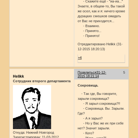
- Скажите ещё - "иа-иа..."
Знаете, в общем-то, Вы такой
же осел, как и я: ничего кроме
дурацких смешков ожидать
от Вас не приходится...
- Взаимно.
- Принято...
- Принято!
Отредактировано Helikk (31-
12-2015 18:20:13)
+4
Поделиться
31-12-
5
Helikk
2015 18:21:14
Сотрудник второго департамента
Сокровища.
- Так где, Вы говорите,
зарыли сокровища?
- Я зарыл сокровища?!!
- Сокровища. Вы. Зарыли.
Где?
- А я зарыл?
- Но у Вас же их при себе
нет? Значит зарыли.
Откуда:
Нижний Новгород
- Кого?
Зарегистрирован
: 11-03-2012
- "Кого - чего?" -