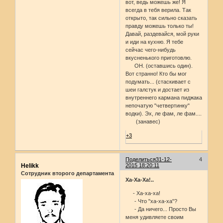
вот, ведь можешь же! Я
всегда в тебя верила. Так
открыто, так сильно сказать
правду можешь только ты!
Давай, раздевайся, мой руки
и иди на кухню. Я тебе
сейчас чего-нибудь
вкусненького приготовлю.
ОН. (оставшись один).
Вот странно! Кто бы мог
подумать... (стаскивает с
шеи галстук и достает из
внутреннего кармана пиджака
непочатую "четвертинку"
водки). Эх, ле фам, ле фам....
(занавес)
+3
Поделиться
31-12-
4
Helikk
2015 18:20:11
Сотрудник второго департамента
Ха-Ха-Ха!..
- Ха-ха-ха!
- Что "ха-ха-ха"?
- Да ничего... Просто Вы
меня удивляете своим