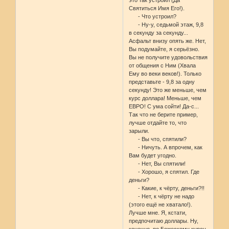
Святиться Имя Его!).
- Что устроил?
- Ну-у, седьмой этаж, 9,8
в секунду за секунду...
Асфальт внизу опять же. Нет,
Вы подумайте, я серьёзно.
Вы не получите удовольствия
от общения с Ним (Хвала
Ему во веки веков!). Только
представьте - 9,8 за одну
секунду! Это же меньше, чем
курс доллара! Меньше, чем
ЕВРО! С ума сойти! Да-с...
Так что не берите пример,
лучше отдайте то, что
зарыли.
- Вы что, спятили?
- Ничуть. А впрочем, как
Вам будет угодно.
- Нет, Вы спятили!
- Хорошо, я спятил. Где
деньги?
- Какие, к чёрту, деньги?!!
- Нет, к чёрту не надо
(этого ещё не хватало!).
Лучше мне. Я, кстати,
предпочитаю доллары. Ну,
конечно, по Божескому курсу