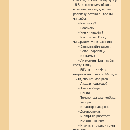
- 9,8 - я не возьму (баксы
всё-таки, не секунды), но
расписку оставлю - всё чин -
чинарём.
- Расписку?
- Расписку.
- Чин - чинарём?
- Им самым. И ещё
чинариком. Если захотите.
- Записывайте адрес.
- Чей? Сокровищ?
- Их самых.
- Ай момент! Вот так бы
сразу. Пишу...
- 56№ с.ш., 44№ в.д.,
вторая арка слева, с 14-ти до
16-ти, звонить два раза.
- А код в подъезде?
- Там свободно.
- Понял.
- Только там злая собака.
- Уладим.
- И вахтёр, наверное...
- Договоримся.
- И лифт не работает
- Ничего, пешком...
- И копать трудно - грунт
промёрз.