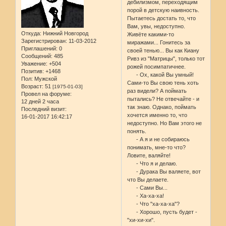
дебилизмом, переходящим
порой в детскую наивность.
Пытаетесь достать то, что
Вам, увы, недоступно.
Откуда:
Нижний Новгород
Живёте какими-то
Зарегистрирован
: 11-03-2012
миражами... Гонитесь за
Приглашений:
0
своей тенью... Вы как Киану
Сообщений:
485
Ривз из "Матрицы", только тот
Уважение:
+504
рожей посимпатичнее.
Позитив:
+1468
- Ох, какой Вы умный!
Пол:
Мужской
Сами-то Вы свою тень хоть
Возраст:
51
[1975-01-03]
раз видели? А поймать
Провел на форуме:
пытались? Не отвечайте - и
12 дней 2 часа
так знаю. Однако, поймать
Последний визит:
хочется именно то, что
16-01-2017 16:42:17
недоступно. Но Вам этого не
понять.
- А я и не собираюсь
понимать, мне-то что?
Ловите, валяйте!
- Что я и делаю.
- Дурака Вы валяете, вот
что Вы делаете.
- Сами Вы...
- Ха-ха-ха!
- Что "ха-ха-ха"?
- Хорошо, пусть будет -
"хи-хи-хи".