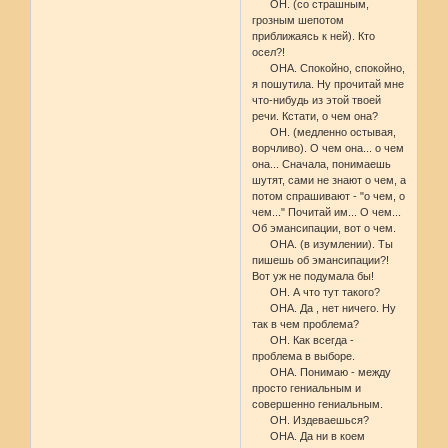
ОН. (со страшным,
грозным шепотом
приближаясь к ней). Кто
осел?!
ОНА. Спокойно, спокойно,
я пошутила. Ну прочитай мне
что-нибудь из этой твоей
речи. Кстати, о чем она?
ОН. (медленно остывая,
ворчливо). О чем она... о чем
она... Сначала, понимаешь
шутят, сами не знают о чем, а
потом спрашивают - "о чем, о
чем..." Почитай им... О чем...
Об эмансипации, вот о чем.
ОНА. (в изумлении). Ты
пишешь об эмансипации?!
Вот уж не подумала бы!
ОН. А что тут такого?
ОНА. Да , нет ничего. Ну
так в чем проблема?
ОН. Как всегда -
проблема в выборе.
ОНА. Понимаю - между
просто гениальным и
совершенно гениальным.
ОН. Издеваешься?
ОНА. Да ни в коем