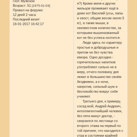
Пол:
Мужской
я?) Кроме меня и других
Возраст:
51
[1975-01-03]
жильцов проживают ещё в
Провел на форуме:
доме кот Василий (усы, лапы
12 дней 2 часа
и хвост, общим весом около 5
Последний визит:
кг), а также мыши, в
16-01-2017 16:42:17
неизвестном количестве, за
которыми вышеназванный
кот не без успеха охотится.
Люди здесь по характеру
простые и добродушные и
притом не без чувства
юмора. Одно досадно -
горячительных напитков
употребляют сильно не в
меру, отчего половину дня
лежат в большинстве своём
бездвижно, а к ночи,
напротив, сильный шум и
беспокойство вокруг себя
учиняют.
Третьего дня, к примеру,
сосед мой, Андрей Андреич,
интеллигентнийший человек,
без пяти минут доктор, -
сверзился по лестнице со
второго этажа на первый по
той причине, что находился с
утра в состоянии крайней