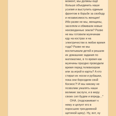
момент, мы должны ещё
больше объединить наши
усилия и выступить единым
фронтом в борьбе за свободу
и независимость женщин!
Ибо разве не мы, женщины,
заселяли и обживали новые
неизведанные земли? Разве
не мы готовили мужчинам
еду на кострах и на
электричестве в любое время
года? Разве не мы
воспитывали детей и решали
их домашние задания по
математике, в то время как
мужчины праздно проводили
время перед телевизором
или за игрой в карты? А кто
стирал их носки и рубашки,
пока они бороздили свой
Космос?! И мы никому не
позволим умалять наши
великие заслуги, и в меру
своих сил будем и впредь..."
ОНА. (подскакивает к
нему и целует его в
поросшею трехдневной
щетиной щеку). Ну, вот, ну