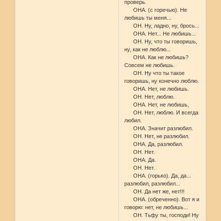
проверь.
ОНА. (с горечью). Не
любишь ты меня...
ОН. Ну, ладно, ну, брось...
ОНА. Нет... Не любишь...
ОН. Ну, что ты говоришь,
ну, как не люблю...
ОНА. Как не любишь?
Совсем не любишь.
ОН. Ну что ты такое
говоришь, ну конечно люблю.
ОНА. Нет, не любишь.
ОН. Нет, люблю.
ОНА. Нет, не любишь,
ОН. Нет, люблю. И всегда
любил.
ОНА. Значит разлюбил.
ОН. Нет, не разлюбил.
ОНА. Да, разлюбил.
ОН. Нет.
ОНА. Да.
ОН. Нет.
ОНА. (горько). Да, да...
разлюбил, разлюбил...
ОН. Да нет же, нет!!!
ОНА. (обреченно). Вот я и
говорю: нет, не любишь...
ОН. Тьфу ты, господи! Ну