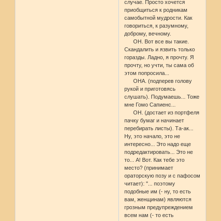
случае. Просто хочется
приобщиться к родникам
самобытной мудрости. Как
говориться, к разумному,
доброму, вечному.
ОН. Вот все вы такие.
Скандалить и язвить только
горазды. Ладно, я прочту. Я
прочту, но учти, ты сама об
этом попросила...
ОНА. (подперев голову
рукой и приготовясь
слушать). Подумаешь... Тоже
мне Гомо Сапиенс...
ОН. (достает из портфеля
пачку бумаг и начинает
перебирать листы). Та-ак...
Ну, это начало, это не
интересно... Это надо еще
подредактировать... Это не
то... А! Вот. Как тебе это
место? (принимает
ораторскую позу и с пафосом
читает): "... поэтому
подобные им (- ну, то есть
вам, женщинам) являются
грозным предупреждением
всем нам (- то есть