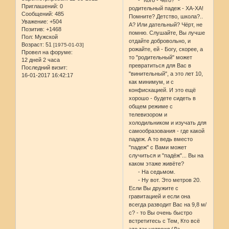
Приглашений:
0
родительный падеж - ХА-ХА!
Сообщений:
485
Помните? Детство, школа?..
Уважение:
+504
А? Или дательный? Чёрт, не
Позитив:
+1468
помню. Слушайте, Вы лучше
Пол:
Мужской
отдайте добровольно, и
Возраст:
51
[1975-01-03]
рожайте, ей - Богу, скорее, а
Провел на форуме:
то "родительный" может
12 дней 2 часа
превратиться для Вас в
Последний визит:
"винительный", а это лет 10,
16-01-2017 16:42:17
как минимум, и с
конфискацией. И это ещё
хорошо - будете сидеть в
общем режиме с
телевизором и
холодильником и изучать для
самообразования - где какой
падеж. А то ведь вместо
"падеж" с Вами может
случиться и "падёж"... Вы на
каком этаже живёте?
- На седьмом.
- Ну вот. Это метров 20.
Если Вы дружите с
гравитацией и если она
всегда разводит Вас на 9,8 м/
с? - то Вы очень быстро
встретитесь с Тем, Кто всё
это так устроил (Да