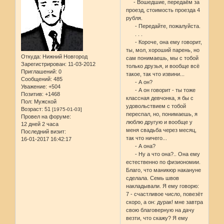
- Вошедшие, передаём за
проезд, стоимость проезда 4
рубля.
- Передайте, пожалуйста.
. . .
- Короче, она ему говорит,
ты, мол, хороший парень, но
Откуда:
Нижний Новгород
сам понимаешь, мы с тобой
Зарегистрирован
: 11-03-2012
только друзья, и вообще всё
Приглашений:
0
такое, так что извини...
Сообщений:
485
- А он?
Уважение:
+504
- А он говорит - ты тоже
Позитив:
+1468
классная девчонка, я бы с
Пол:
Мужской
удовольствием с тобой
Возраст:
51
[1975-01-03]
переспал, но, понимаешь, я
Провел на форуме:
люблю другую и вообще у
12 дней 2 часа
меня свадьба через месяц,
Последний визит:
так что ничего...
16-01-2017 16:42:17
- А она?
- Ну а что она?.. Она ему
естественно по физиономии.
Благо, что маникюр накануне
сделала. Семь швов
накладывали. Я ему говорю:
7 - счастливое число, повезёт
скоро, а он: дурак! мне завтра
свою благоверную на дачу
везти, что скажу? Я ему