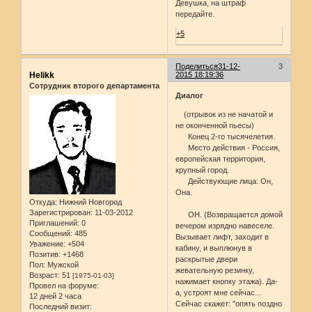
Девушка, на штраф
передайте.
+5
Поделиться
31-12-
3
Helikk
2015 18:19:36
Сотрудник второго департамента
Диалог
(отрывок из не начатой и
не оконченной пьесы)
Конец 2-го тысячелетия.
Место действия - Россия,
европейская территория,
крупный город.
Действующие лица: Он,
Она.
Откуда:
Нижний Новгород
Зарегистрирован
: 11-03-2012
ОН. (Возвращается домой
Приглашений:
0
вечером изрядно навеселе.
Сообщений:
485
Вызывает лифт, заходит в
Уважение:
+504
кабину, и выплюнув в
Позитив:
+1468
раскрытые двери
Пол:
Мужской
жевательную резинку,
Возраст:
51
[1975-01-03]
нажимает кнопку этажа). Да-
Провел на форуме:
а, устроят мне сейчас...
12 дней 2 часа
Сейчас скажет: "опять поздно
Последний визит: