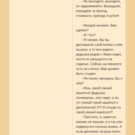
- Ну выходите, выходите,
не задерживайте. Вошедшие,
передаём за проезд,
стоимость проезда 4 рубля!
. . .
- Молдой человек, Вам
удобно?
- А? Что?
- Я говорю, Вы бы
дипломатик свой взяли к себе
на руки, а то вон видите -
дедушка рядом с Вами сидит,
почти не умещается на
сиденье. Сейчас на повороте
чуть не слетел. Вам должно
быть стыдно.
- Не понял, женщина, Вы о
чём?
- Ишь, какой умный
нашёлся! Дедушка,
понимаешь, еле сидит, а он
тут умный такой нашёлся с
дипломатом! А?! И откуда ты
такой умный нашёлся?!
- Простите, я, кажется,
никому не мешаю, я и так уже
подвинулся сколько можно. А
если дипломат на руки взять