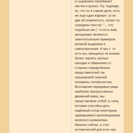
и судорожно перебирает
листки в руках). Ну, подожди,
ну, что ты в самом деле, есть
же еще один вариант. (и не
дав ей опомниться, читает из
середины текста): "... что
подобные им (- то есть вам,
женщинам) являются
замечательным примером
великой выдержки и
самоотречения. И мы (- то
есть вы, женщины) не можем
более терпеть наглые
нападки и обвинения со
стороны определённых
представителей так
называемой сильной
половины человечества.
Возглавляя передовые ряды
наиболее прогрессивных
движений мира, мы
представляем собой ту силу,
которая способна дать
надёжный отпор некоторым
зарвавшимся проповедникам
мужского шовинизма.
Именно сейчас, в этот
исторический для всех нас