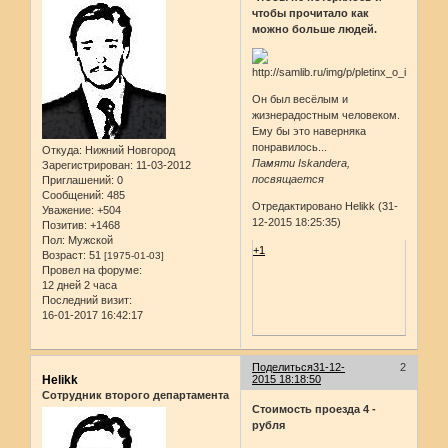
чтобы прочитало как
можно больше людей.
Он был весёлым и
жизнерадостным человеком.
Ему бы это наверняка
понравилось...
Откуда:
Нижний Новгород
Памяти Iskandera,
Зарегистрирован
: 11-03-2012
посвящается
Приглашений:
0
Сообщений:
485
Отредактировано Helikk (31-
Уважение:
+504
12-2015 18:25:35)
Позитив:
+1468
Пол:
Мужской
+1
Возраст:
51
[1975-01-03]
Провел на форуме:
12 дней 2 часа
Последний визит:
16-01-2017 16:42:17
Поделиться
31-12-
2
Helikk
2015 18:18:50
Сотрудник второго департамента
Стоимость проезда 4 -
рубля