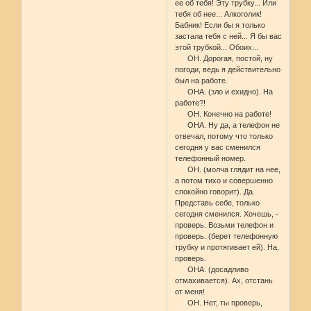
ее об тебя! Эту трубку... Или
тебя об нее... Алкоголик!
Бабник! Если бы я только
застала тебя с ней... Я бы вас
этой трубкой... Обоих...
ОН. Дорогая, постой, ну
погоди, ведь я действительно
был на работе.
ОНА. (зло и ехидно). На
работе?!
ОН. Конечно на работе!
ОНА. Ну да, а телефон не
отвечал, потому что только
сегодня у вас сменился
телефонный номер.
ОН. (молча глядит на нее,
а потом тихо и совершенно
спокойно говорит). Да.
Представь себе, только
сегодня сменился. Хочешь, -
проверь. Возьми телефон и
проверь. (берет телефонную
трубку и протягивает ей). На,
проверь.
ОНА. (досадливо
отмахивается). Ах, отстань
от меня!
ОН. Нет, ты проверь,