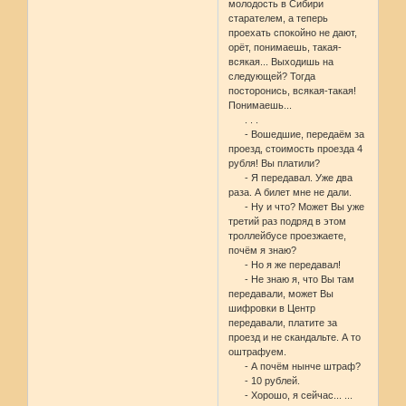
молодость в Сибири
старателем, а теперь
проехать спокойно не дают,
орёт, понимаешь, такая-
всякая... Выходишь на
следующей? Тогда
посторонись, всякая-такая!
Понимаешь...
. . .
- Вошедшие, передаём за
проезд, стоимость проезда 4
рубля! Вы платили?
- Я передавал. Уже два
раза. А билет мне не дали.
- Ну и что? Может Вы уже
третий раз подряд в этом
троллейбусе проезжаете,
почём я знаю?
- Но я же передавал!
- Не знаю я, что Вы там
передавали, может Вы
шифровки в Центр
передавали, платите за
проезд и не скандальте. А то
оштрафуем.
- А почём нынче штраф?
- 10 рублей.
- Хорошо, я сейчас... ...