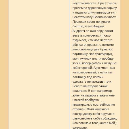
неустойчивости. При этом он
проломил деревянную перилу
и отдавил случившемуся тут
некстати коту Василию хвост.
Перила и хвост починили
быстро, а вот Андрей
Андреич по сию пору лежит
весь в примочках и тяжко
вздыхает, что мол чёрт его
дёрнул вчера взять помимо
анисовой ещё две бутылки
портвейну, что трактирщик,
мол, жулик и плут и вообще
жизнь повернулась к нему не
той стороной. А по мне, - как
ни поворачивай, а если ты
лестницу под ногами
удержать не можешь, то и
нечего на втором этаже
селиться. Я вот, например,
живу на первом этаже и мне
никакой пройдоха -
трактирщик с портвейном не
страшен. Хотя конечно я
всегда держу себя в руках и
равновесие в себе соблюдаю,
ибо помню о тебе, ангел мой,
ежечасно.