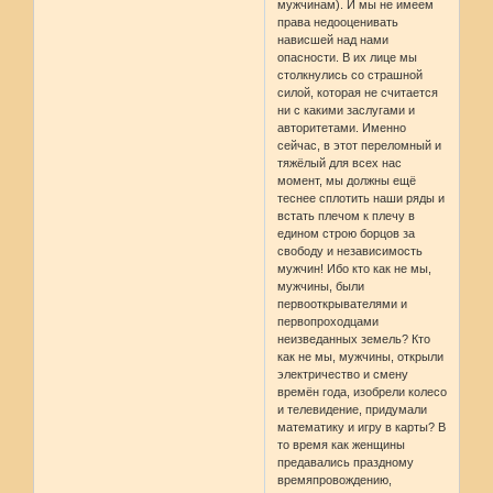
мужчинам). И мы не имеем
права недооценивать
нависшей над нами
опасности. В их лице мы
столкнулись со страшной
силой, которая не считается
ни с какими заслугами и
авторитетами. Именно
сейчас, в этот переломный и
тяжёлый для всех нас
момент, мы должны ещё
теснее сплотить наши ряды и
встать плечом к плечу в
едином строю борцов за
свободу и независимость
мужчин! Ибо кто как не мы,
мужчины, были
первооткрывателями и
первопроходцами
неизведанных земель? Кто
как не мы, мужчины, открыли
электричество и смену
времён года, изобрели колесо
и телевидение, придумали
математику и игру в карты? В
то время как женщины
предавались праздному
времяпровождению,