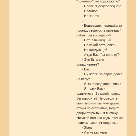
"Конечная", не подскажете?
- После "Предпоследней".
- Спасибо.
- Не за что.
. . .
- Вошедшие, передаём за
проезд, стоимость проезда 4
рубля. Вы вошедший?
- Нет, я вышедший.
- На какой остановке?
- На следующей.
- А где Ваш "за проезд"?
- Это Вы меня
спрашиваете?
- Вас.
- Ну что ж, за спрос денег
не берут...
- Я за проезд спрашиваю.
- Я - таки Вами
удивляюсь! За какой проезд
Вы говорите? Не смешите
мои тапочки, мы уже давно
стоим на остановке, видите -
двери открыты и я выхожу.
Никакой больше езды, только
пешком, мне тут недалеко.
- Жаль.
- А мне как жаль!