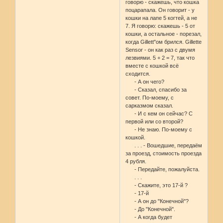
говорю - скажешь, что кошка
поцарапала. Он говорит - у
кошки на лапе 5 когтей, а не
7. Я говорю: скажешь - 5 от
кошки, а остальное - порезал,
когда Gillett"ом брился. Gillette
Sensor - он как раз с двумя
лезвиями. 5 + 2 = 7, так что
вместе с кошкой всё
сходится.
- А он чего?
- Сказал, спасибо за
совет. По-моему, с
сарказмом сказал.
- И с кем он сейчас? С
первой или со второй?
- Не знаю. По-моему с
кошкой.
. . . - Вошедшие, передаём
за проезд, стоимость проезда
4 рубля.
- Передайте, пожалуйста.
. . .
- Скажите, это 17-й ?
- 17-й
- А он до "Конечной"?
- До "Конечной".
- А когда будет