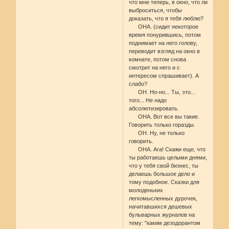
что мне теперь, в окно, что ли
выброситься, чтобы
доказать, что я тебя люблю?
ОНА. (сидит некоторое
время понурившись, потом
поднимает на него голову,
переводит взгляд на окно в
комнате, потом снова
смотрит на него и с
интересом спрашивает). А
слабo?
ОН. Но-но... Ты, это...
того... Не надо
абсолютизировать.
ОНА. Вот все вы такие.
Говорить только горазды.
ОН. Ну, не только
говорить.
ОНА. Ага! Скажи еще, что
ты работаешь целыми днями,
что у тебя свой бизнес, ты
делаешь большое дело и
тому подобное. Сказки для
молоденьких
легкомысленных дурочек,
начитавшихся дешевых
бульварных журналов на
тему: "каким дезодорантом