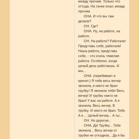
между прочим. Только что
оттуда. На тачке ехал, между
прочим.
ОНА. И что вы там
делали?
ОН. Где?
ОНА. Ну, на работе, на
работе.
ОН. На работе? Работали!
Представь себе, работали!
Наша работа, представь
себе, - это очень тяжелая
работа. Особенно, когда
целый день работаешь. И
мы...
ОНА. (перебивает и
кричит.) Я тебе весь вечер
звонила, и никто не брал
трубку! Я звонила тебе! Весь
вечер! И трубку никто не
брал! У вас на работе. А я
звонила. Весь вечер. В
трубку. И никто не брал. Тебе.
А я.... Целый вечер... А ты...
ОН. Но дорогая...
ОНА. Да! Трубку... Тебе
звонила... Весь вечер от
трубки не отходила... Да я бы