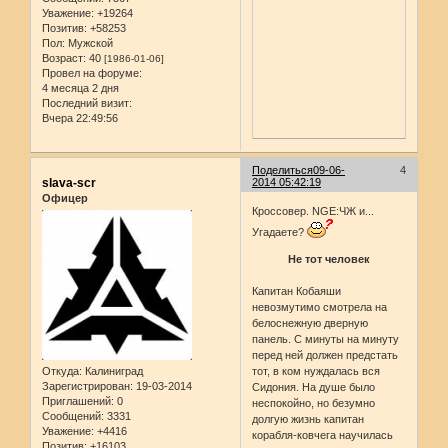
Уважение:
+19264
Позитив:
+58253
Пол:
Мужской
Возраст:
40
[1986-01-06]
Провел на форуме:
4 месяца 2 дня
Последний визит:
Вчера 22:49:56
Поделиться
09-06-
4
slava-scr
2014 05:42:19
Офицер
Кроссовер. NGE:ЧЖ и...
Угадаете?
Не тот человек
Капитан Кобаяши
невозмутимо смотрела на
белоснежную дверную
панель. С минуты на минуту
перед ней должен предстать
Откуда:
Калиниград
тот, в ком нуждалась вся
Зарегистрирован
: 19-03-2014
Сидония. На душе было
Приглашений:
0
неспокойно, но безумно
Сообщений:
3331
долгую жизнь капитан
Уважение:
+4416
корабля-ковчега научилась
Позитив:
+16103