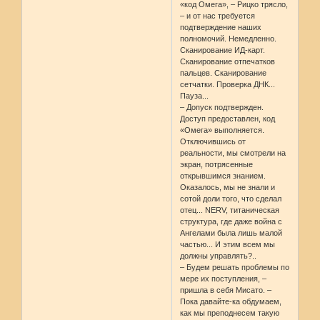
«код Омега», – Рицко трясло,
– и от нас требуется
подтверждение наших
полномочий. Немедленно.
Сканирование ИД-карт.
Сканирование отпечатков
пальцев. Сканирование
сетчатки. Проверка ДНК...
Пауза...
– Допуск подтвержден.
Доступ предоставлен, код
«Омега» выполняется.
Отключившись от
реальности, мы смотрели на
экран, потрясенные
открывшимся знанием.
Оказалось, мы не знали и
сотой доли того, что сделал
отец... NERV, титаническая
структура, где даже война с
Ангелами была лишь малой
частью... И этим всем мы
должны управлять?..
– Будем решать проблемы по
мере их поступления, –
пришла в себя Мисато. –
Пока давайте-ка обдумаем,
как мы преподнесем такую