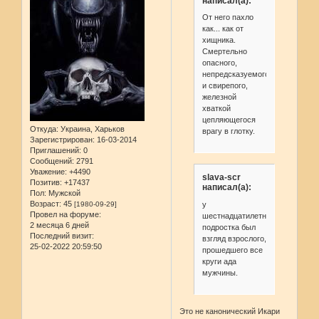
написал(а):
От него пахло
как... как от
хищника.
Смертельно
опасного,
непредсказуемого
и свирепого,
железной
хваткой
цепляющегося
Откуда:
Украина, Харьков
врагу в глотку.
Зарегистрирован
: 16-03-2014
Приглашений:
0
Сообщений:
2791
Уважение:
+4490
slava-scr
Позитив:
+17437
написал(а):
Пол:
Мужской
Возраст:
45
у
[1980-09-29]
Провел на форуме:
шестнадцатилетнего
2 месяца 6 дней
подростка был
Последний визит:
взгляд взрослого,
25-02-2022 20:59:50
прошедшего все
круги ада
мужчины.
Это не канонический Икари