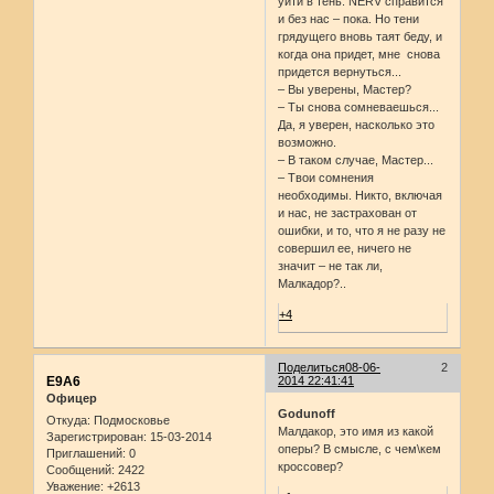
уйти в тень. NERV справится
и без нас – пока. Но тени
грядущего вновь таят беду, и
когда она придет, мне снова
придется вернуться...
– Вы уверены, Мастер?
– Ты снова сомневаешься...
Да, я уверен, насколько это
возможно.
– В таком случае, Мастер...
– Твои сомнения
необходимы. Никто, включая
и нас, не застрахован от
ошибки, и то, что я не разу не
совершил ее, ничего не
значит – не так ли,
Малкадор?..
+4
Поделиться
08-06-
2
E9A6
2014 22:41:41
Офицер
Godunoff
Откуда:
Подмосковье
Малдакор, это имя из какой
Зарегистрирован
: 15-03-2014
оперы? В смысле, с чем\кем
Приглашений:
0
кроссовер?
Сообщений:
2422
Уважение:
+2613