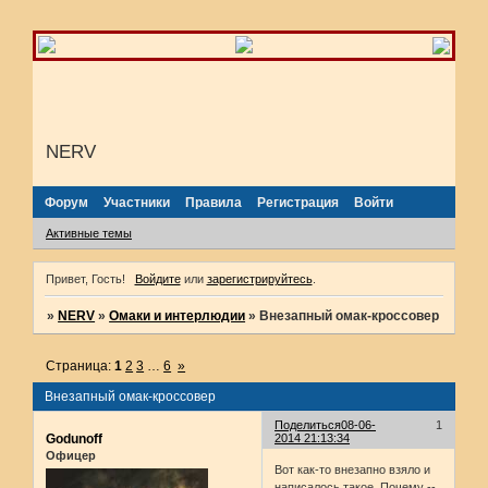
NERV
Форум
Участники
Правила
Регистрация
Войти
Активные темы
Привет, Гость!
Войдите
или
зарегистрируйтесь
.
»
NERV
»
Омаки и интерлюдии
»
Внезапный омак-кроссовер
Страница:
1
2
3
…
6
»
Внезапный омак-кроссовер
Поделиться
08-06-
1
Godunoff
2014 21:13:34
Офицер
Вот как-то внезапно взяло и
написалось такое. Почему --