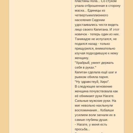
пластины пола... Со стуком
упала отброшенная в сторону
маска... Единицы из
четвертьмиллионного
населения Сидонии
удостаивались чести видеть
лицо своего Капитана. И этот
новичок - теперь один из них.
Таникадзе не испугался, не
подался назад - только
прищурился, внимательно
изучая подходившую к нему
женщину.
"Храбрый, умеет держать
себя в руках."
Капитан сделала ещё шаг и
рывком обняла парня.
"Ну здравствуй, Хиро".
В следующее мгновение
женщина почувствовала как
её обнимают руки Нагате.
Сильные мужские руки. На
миг невольно нахлынули
воспоминания... Кобаяши
усилием воли загнали их в
самые глубины души.
- Нагате, у меня есть
просьба...