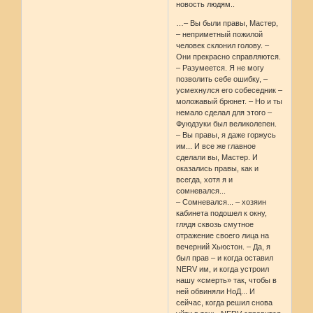
новость людям..
…– Вы были правы, Мастер,
– неприметный пожилой
человек склонил голову. –
Они прекрасно справляются.
– Разумеется. Я не могу
позволить себе ошибку, –
усмехнулся его собеседник –
моложавый брюнет. – Но и ты
немало сделал для этого –
Фуюдзуки был великолепен.
– Вы правы, я даже горжусь
им... И все же главное
сделали вы, Мастер. И
оказались правы, как и
всегда, хотя я и
сомневался...
– Сомневался... – хозяин
кабинета подошел к окну,
глядя сквозь смутное
отражение своего лица на
вечерний Хьюстон. – Да, я
был прав – и когда оставил
NERV им, и когда устроил
нашу «смерть» так, чтобы в
ней обвиняли НоД... И
сейчас, когда решил снова