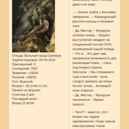
даже и не знаю:
...– Значит, война с Ангелами
завершена... – Командующий
расплел пальцы и поправил
очки.
– Да, Мастер, – Фуюдзуки
склонил голову. – Вашего
выступления ожидают на
специальной сессии ООН,
посвященной нашей победе...
– Что ж... Это дает нам
Откуда:
Вольный город Оренбург
прекрасную возможность для
Зарегистрирован
: 09-04-2014
реализации плана, – глаза
Приглашений:
0
под очками странно
Сообщений:
7567
блеснули. – Мы отправимся
Уважение:
+19264
туда и выступим – роль
Позитив:
+58253
следует доиграть до конца.
Пол:
Мужской
Возраст:
40
Но вот потом... Активируй
[1986-01-06]
Провел на форуме:
план «Омега».
4 месяца 2 дня
– Да, Мастер, – Фуюдзуки
Последний визит:
поклонился. – Время
Вчера 22:49:56
пришло...
– Чего?! – кажется, этот
вопрос мы задали
одновременно. Гендо самым
невозмутимым тоном