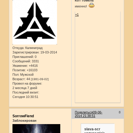
КоТ Гомель
именно!
+1
Откуда:
Калиниград
Зарегистрирован
: 19-03-2014
Приглашений:
0
Сообщений:
3331
Уважение:
+4416
Позитив:
+16103
Пол:
Мужской
Возраст:
44
[1981-09-02]
Провел на форуме:
2 месяца 7 дней
Последний визит:
Сегодня 10:30:51
Поделиться
09-06-
8
SorrowFiend
2014 21:38:51
Заблокирован
slava-scr