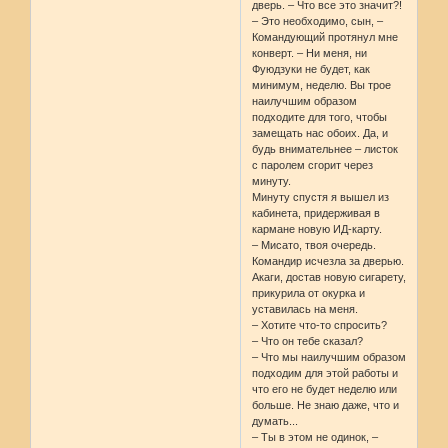
дверь. – Что все это значит?!
– Это необходимо, сын, –
Командующий протянул мне
конверт. – Ни меня, ни
Фуюдзуки не будет, как
минимум, неделю. Вы трое
наилучшим образом
подходите для того, чтобы
замещать нас обоих. Да, и
будь внимательнее – листок
с паролем сгорит через
минуту.
Минуту спустя я вышел из
кабинета, придерживая в
кармане новую ИД-карту.
– Мисато, твоя очередь.
Командир исчезла за дверью.
Акаги, достав новую сигарету,
прикурила от окурка и
уставилась на меня.
– Хотите что-то спросить?
– Что он тебе сказал?
– Что мы наилучшим образом
подходим для этой работы и
что его не будет неделю или
больше. Не знаю даже, что и
думать...
– Ты в этом не одинок, –