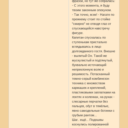
фразой, но тут же собралась:
- С этого момента, я буду
твоим законным опекуном.
- Так точно, мэм! - Нагате по
прежнему стоит по стойке
"смирно" не отводя глаз от
спускающейся навстречу
фигуре.
Капитан спускалась по
ступенькам пристально
вглядываясь в лицо
долгожданного гостя. Внешне
- вылитый Он. Такой же
мускулистый и подтянутый,
буквально источающий
непреклонную волю и
решимость. Потасканный
темно-серый комбинезон
техника с множеством
кармашек и креплений,
пластиковыми заплатками на
локтях и коленках, на руках -
слесарные перчатки без
пальцев, обут в тяжёлые,
явно самодельные ботинки с
грубым рантом...
Шаг.. ещё... Подошвы
коснулись полированной