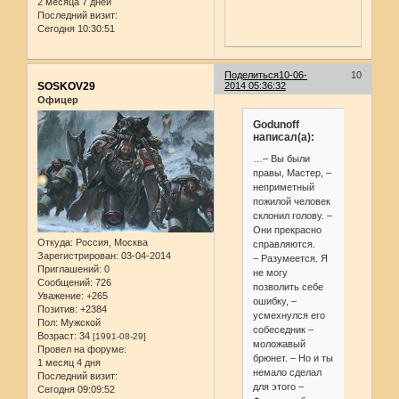
2 месяца 7 дней
Последний визит:
Сегодня 10:30:51
Поделиться
10-06-
10
SOSKOV29
2014 05:36:32
Офицер
Godunoff
написал(а):
…– Вы были
правы, Мастер, –
неприметный
пожилой человек
склонил голову. –
Они прекрасно
Откуда:
Россия, Москва
справляются.
Зарегистрирован
: 03-04-2014
– Разумеется. Я
Приглашений:
0
не могу
Сообщений:
726
позволить себе
Уважение:
+265
ошибку, –
Позитив:
+2384
усмехнулся его
Пол:
Мужской
собеседник –
Возраст:
34
[1991-08-29]
моложавый
Провел на форуме:
брюнет. – Но и ты
1 месяц 4 дня
немало сделал
Последний визит:
для этого –
Сегодня 09:09:52