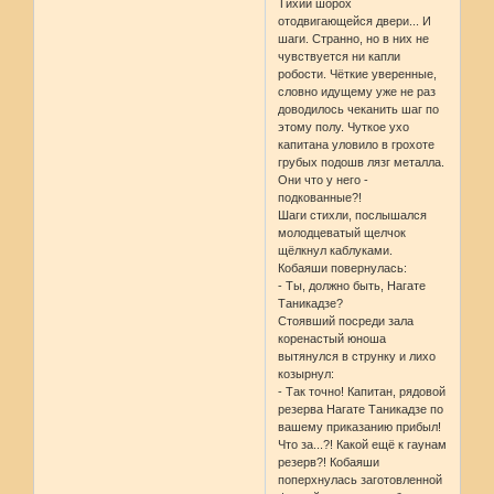
Тихий шорох
отодвигающейся двери... И
шаги. Странно, но в них не
чувствуется ни капли
робости. Чёткие уверенные,
словно идущему уже не раз
доводилось чеканить шаг по
этому полу. Чуткое ухо
капитана уловило в грохоте
грубых подошв лязг металла.
Они что у него -
подкованные?!
Шаги стихли, послышался
молодцеватый щелчок
щёлкнул каблуками.
Кобаяши повернулась:
- Ты, должно быть, Нагате
Таникадзе?
Стоявший посреди зала
коренастый юноша
вытянулся в струнку и лихо
козырнул:
- Так точно! Капитан, рядовой
резерва Нагате Таникадзе по
вашему приказанию прибыл!
Что за...?! Какой ещё к гаунам
резерв?! Кобаяши
поперхнулась заготовленной