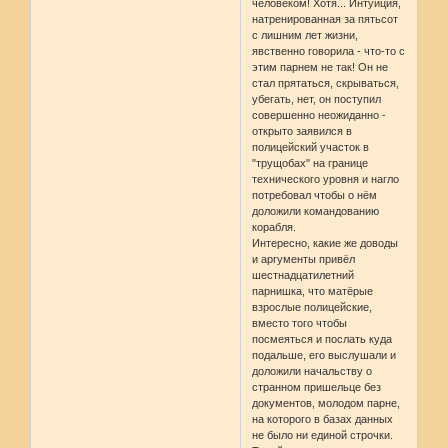
человеком! Хотя... Интуиция,
натренированная за пятьсот
с лишним лет жизни,
явственно говорила - что-то с
этим парнем не так! Он не
стал прятаться, скрываться,
убегать, нет, он поступил
совершенно неожиданно -
открыто заявился в
полицейский участок в
"трущобах" на границе
технического уровня и нагло
потребовал чтобы о нём
доложили командованию
корабля.
Интересно, какие же доводы
и аргументы привёл
шестнадцатилетний
парнишка, что матёрые
взрослые полицейские,
вместо того чтобы
посмеяться и послать куда
подальше, его выслушали и
доложили начальству о
странном пришельце без
документов, молодом парне,
на которого в базах данных
не было ни единой строчки.