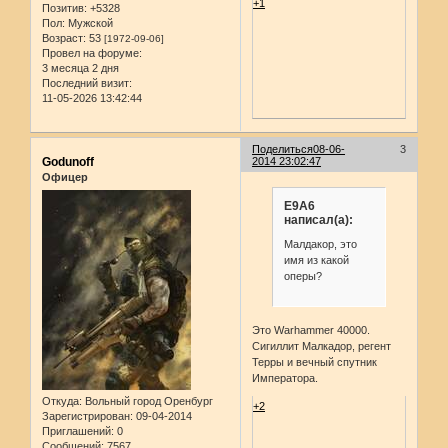
+1
Позитив:
+5328
Пол:
Мужской
Возраст:
53
[1972-09-06]
Провел на форуме:
3 месяца 2 дня
Последний визит:
11-05-2026 13:42:44
Поделиться
08-06-
3
Godunoff
2014 23:02:47
Офицер
E9A6
написал(а):
Малдакор, это
имя из какой
оперы?
Это Warhammer 40000.
Сигиллит Малкадор, регент
Терры и вечный спутник
Императора.
Откуда:
Вольный город Оренбург
+2
Зарегистрирован
: 09-04-2014
Приглашений:
0
Сообщений:
7567