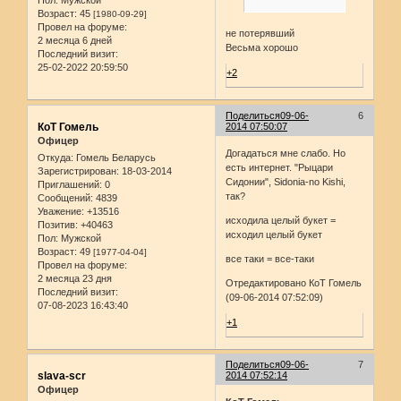
Возраст:
45
[1980-09-29]
Провел на форуме:
не потерявший
2 месяца 6 дней
Весьма хорошо
Последний визит:
25-02-2022 20:59:50
+2
Поделиться
09-06-
6
КоТ Гомель
2014 07:50:07
Офицер
Догадаться мне слабо. Но
Откуда:
Гомель Беларусь
есть интернет. "Рыцари
Зарегистрирован
: 18-03-2014
Сидонии", Sidonia-no Kishi,
Приглашений:
0
так?
Сообщений:
4839
Уважение:
+13516
исходила целый букет =
Позитив:
+40463
исходил целый букет
Пол:
Мужской
Возраст:
49
[1977-04-04]
все таки = все-таки
Провел на форуме:
2 месяца 23 дня
Отредактировано КоТ Гомель
Последний визит:
(09-06-2014 07:52:09)
07-08-2023 16:43:40
+1
Поделиться
09-06-
7
slava-scr
2014 07:52:14
Офицер