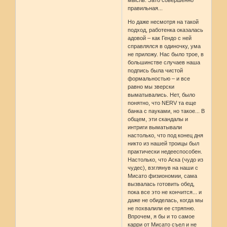
мысль. Зато совершенно
правильная...
Но даже несмотря на такой
подход, работенка оказалась
адовой – как Гендо с ней
справлялся в одиночку, ума
не приложу. Нас было трое, в
большинстве случаев наша
подпись была чистой
формальностью – и все
равно мы зверски
выматывались. Нет, было
понятно, что NERV та еще
банка с пауками, но такое... В
общем, эти скандалы и
интриги выматывали
настолько, что под конец дня
никто из нашей троицы был
практически недееспособен.
Настолько, что Аска (чудо из
чудес), взглянув на наши с
Мисато физиономии, сама
вызвалась готовить обед,
пока все это не кончится... и
даже не обиделась, когда мы
не похвалили ее стряпню.
Впрочем, я бы и то самое
карри от Мисато съел и не