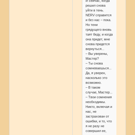
И сейчас, когда
решил снова
уйти в тень.
NERV справится
и без нас – пока.
Но тени
грядущего вновь
таят беду, и когда
она придет, мне
снова придется
вернуться...
– Вы уверены,
Мастер?
– Ты снова
сомневаешься...
Да, я уверен,
насколько это
возможно.
– В таком
случае, Мастер...
– Твои сомнения
необходимы.
Никто, включая и
нас, не
застрахован от
ошибки, и то, что
я не разу не
совершил ее,