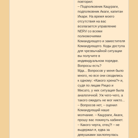
повторил:
– Подполковник Кацураги,
подполковник Акаги, капитан
Икари. На время моего
отсутствия на вас
возлагается управление
NERV со всеми
полномочиями
Командующего и заместителя
Командующего. Коды доступа
для чрезвычайной ситуации
вы получите в
индивидуальном порядке.
Вопросы есть?
Мда... Вопросов у меня было
много, но все они сводились
к одному: «Какого хрена?» и,
судя по лицам Рицко и
Мисато, у них ситуация была
аналогичной. Уж чего-чего, а
такого ожидать не мог никто...
– Вопросов нет, – оценил
Командующий наше
молчание. – Кацураги, Акаги,
прошу вас покинуть кабинет.
– Какого черта, отец?! – не
выдержал я, едва за
девушками захлопнулась