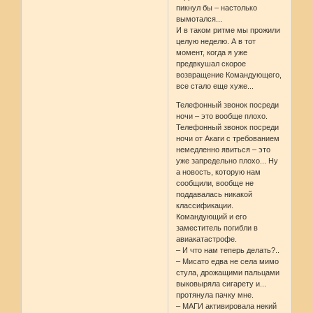
пикнул бы – настолько
вымотался...
И в таком ритме мы прожили
целую неделю. А в тот
момент, когда я уже
предвкушал скорое
возвращение Командующего,
все стало еще хуже...
Телефонный звонок посреди
ночи – это вообще плохо.
Телефонный звонок посреди
ночи от Акаги с требованием
немедленно явиться – это
уже запредельно плохо... Ну
а новость, которую нам
сообщили, вообще не
поддавалась никакой
классификации.
Командующий и его
заместитель погибли в
авиакатастрофе.
– И что нам теперь делать?..
– Мисато едва не села мимо
стула, дрожащими пальцами
выковыряла сигарету и...
протянула пачку мне.
– МАГИ активировала некий