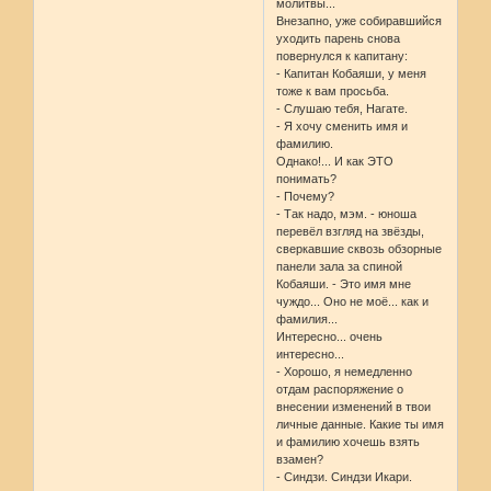
молитвы...
Внезапно, уже собиравшийся
уходить парень снова
повернулся к капитану:
- Капитан Кобаяши, у меня
тоже к вам просьба.
- Слушаю тебя, Нагате.
- Я хочу сменить имя и
фамилию.
Однако!... И как ЭТО
понимать?
- Почему?
- Так надо, мэм. - юноша
перевёл взгляд на звёзды,
сверкавшие сквозь обзорные
панели зала за спиной
Кобаяши. - Это имя мне
чуждо... Оно не моё... как и
фамилия...
Интересно... очень
интересно...
- Хорошо, я немедленно
отдам распоряжение о
внесении изменений в твои
личные данные. Какие ты имя
и фамилию хочешь взять
взамен?
- Синдзи. Синдзи Икари.