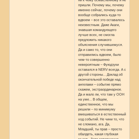
ни к чему осмысленному и не
пришли. Почему мы, почему
именно сейчас, почему они
вообще собрались куда-то
вдвоем – все это оставалось
неизвестным. Даже Акаги,
знавшая командующего
лучше всех, не смогла
предложить никакого
объяснения случившемуся.
Да и само то, что они
отправились вдвоем, было
чем-то совершенно
невероятным – Фуюдзуки
оставался в NERV всегда. А с
другой стороны... Доклад об
окончательной победе над
ангелами – событие прямо
скажем, экстраординарное.
Да и мало ли, что там у ООН
на уме... В общем,
единственное, что мы
решили – по минимуму
вмешиваться в естественный
ход событий. Не чини то, что
не сломано, ага. Да,
Младший, ты прав – просто
обалдеть, какая глубокая