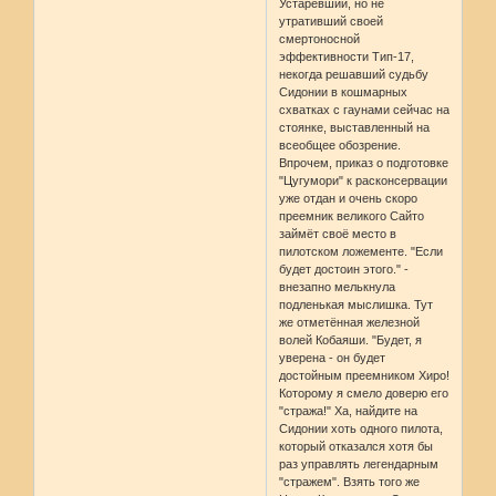
Устаревший, но не
утративший своей
смертоносной
эффективности Тип-17,
некогда решавший судьбу
Сидонии в кошмарных
схватках с гаунами сейчас на
стоянке, выставленный на
всеобщее обозрение.
Впрочем, приказ о подготовке
"Цугумори" к расконсервации
уже отдан и очень скоро
преемник великого Сайто
займёт своё место в
пилотском ложементе. "Если
будет достоин этого." -
внезапно мелькнула
подленькая мыслишка. Тут
же отметённая железной
волей Кобаяши. "Будет, я
уверена - он будет
достойным преемником Хиро!
Которому я смело доверю его
"стража!" Ха, найдите на
Сидонии хоть одного пилота,
который отказался хотя бы
раз управлять легендарным
"стражем". Взять того же