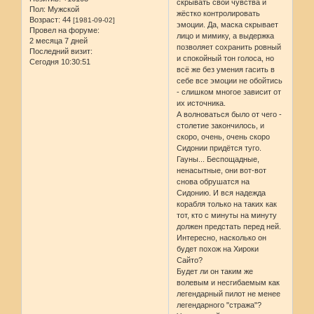
скрывать свои чувства и
Пол:
Мужской
жёстко контролировать
Возраст:
44
[1981-09-02]
эмоции. Да, маска скрывает
Провел на форуме:
лицо и мимику, а выдержка
2 месяца 7 дней
позволяет сохранить ровный
Последний визит:
и спокойный тон голоса, но
Сегодня 10:30:51
всё же без умения гасить в
себе все эмоции не обойтись
- слишком многое зависит от
их источника.
А волноваться было от чего -
столетие закончилось, и
скоро, очень, очень скоро
Сидонии придётся туго.
Гауны... Беспощадные,
ненасытные, они вот-вот
снова обрушатся на
Сидонию. И вся надежда
корабля только на таких как
тот, кто с минуты на минуту
должен предстать перед ней.
Интересно, насколько он
будет похож на Хироки
Сайто?
Будет ли он таким же
волевым и несгибаемым как
легендарный пилот не менее
легендарного "стража"?