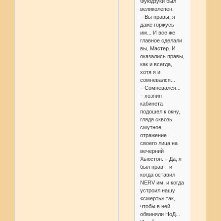
Фуюдзуки был
великолепен.
– Вы правы, я
даже горжусь
им... И все же
главное сделали
вы, Мастер. И
оказались правы,
как и всегда,
хотя я и
сомневался...
– Сомневался...
– хозяин
кабинета
подошел к окну,
глядя сквозь
смутное
отражение
своего лица на
вечерний
Хьюстон. – Да, я
был прав – и
когда оставил
NERV им, и когда
устроил нашу
«смерть» так,
чтобы в ней
обвиняли НоД...