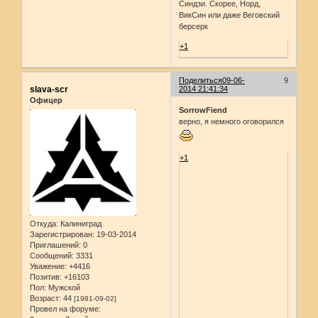
Синдзи. Скорее, Норд,
ВикСин или даже Веговский
берсерк
+1
Поделиться
09-06-
9
slava-scr
2014 21:41:34
Офицер
SorrowFiend
верно, я немного оговорился
+1
Откуда:
Калиниград
Зарегистрирован
: 19-03-2014
Приглашений:
0
Сообщений:
3331
Уважение:
+4416
Позитив:
+16103
Пол:
Мужской
Возраст:
44
[1981-09-02]
Провел на форуме: