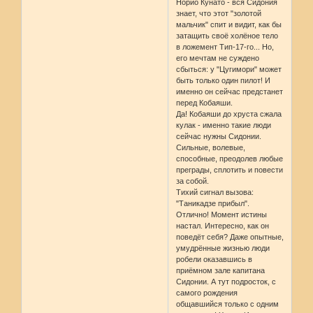
Норио Кунато - вся Сидония
знает, что этот "золотой
мальчик" спит и видит, как бы
затащить своё холёное тело
в ложемент Тип-17-го... Но,
его мечтам не суждено
сбыться: у "Цугимори" может
быть только один пилот! И
именно он сейчас предстанет
перед Кобаяши.
Да! Кобаяши до хруста сжала
кулак - именно такие люди
сейчас нужны Сидонии.
Сильные, волевые,
способные, преодолев любые
преграды, сплотить и повести
за собой.
Тихий сигнал вызова:
"Таникадзе прибыл".
Отлично! Момент истины
настал. Интересно, как он
поведёт себя? Даже опытные,
умудрённые жизнью люди
робели оказавшись в
приёмном зале капитана
Сидонии. А тут подросток, с
самого рождения
общавшийся только с одним