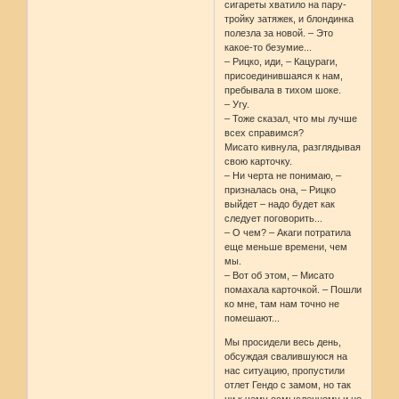
сигареты хватило на пару-
тройку затяжек, и блондинка
полезла за новой. – Это
какое-то безумие...
– Рицко, иди, – Кацураги,
присоединившаяся к нам,
пребывала в тихом шоке.
– Угу.
– Тоже сказал, что мы лучше
всех справимся?
Мисато кивнула, разглядывая
свою карточку.
– Ни черта не понимаю, –
призналась она, – Рицко
выйдет – надо будет как
следует поговорить...
– О чем? – Акаги потратила
еще меньше времени, чем
мы.
– Вот об этом, – Мисато
помахала карточкой. – Пошли
ко мне, там нам точно не
помешают...
Мы просидели весь день,
обсуждая свалившуюся на
нас ситуацию, пропустили
отлет Гендо с замом, но так