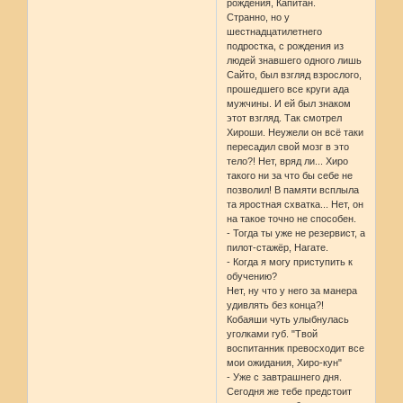
рождения, Капитан.
Странно, но у
шестнадцатилетнего
подростка, с рождения из
людей знавшего одного лишь
Сайто, был взгляд взрослого,
прошедшего все круги ада
мужчины. И ей был знаком
этот взгляд. Так смотрел
Хироши. Неужели он всё таки
пересадил свой мозг в это
тело?! Нет, вряд ли... Хиро
такого ни за что бы себе не
позволил! В памяти всплыла
та яростная схватка... Нет, он
на такое точно не способен.
- Тогда ты уже не резервист, а
пилот-стажёр, Нагате.
- Когда я могу приступить к
обучению?
Нет, ну что у него за манера
удивлять без конца?!
Кобаяши чуть улыбнулась
уголками губ. "Твой
воспитанник превосходит все
мои ожидания, Хиро-кун"
- Уже с завтрашнего дня.
Сегодня же тебе предстоит