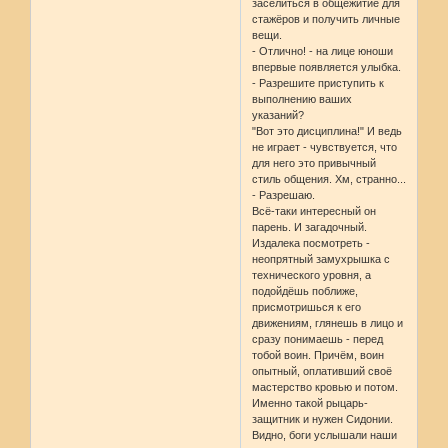
заселиться в общежитие для
стажёров и получить личные
вещи.
- Отлично! - на лице юноши
впервые появляется улыбка.
- Разрешите приступить к
выполнению ваших
указаний?
"Вот это дисциплина!" И ведь
не играет - чувствуется, что
для него это привычный
стиль общения. Хм, странно...
- Разрешаю.
Всё-таки интересный он
парень. И загадочный.
Издалека посмотреть -
неопрятный замухрышка с
технического уровня, а
подойдёшь поближе,
присмотришься к его
движениям, глянешь в лицо и
сразу понимаешь - перед
тобой воин. Причём, воин
опытный, оплативший своё
мастерство кровью и потом.
Именно такой рыцарь-
защитник и нужен Сидонии.
Видно, боги услышали наши