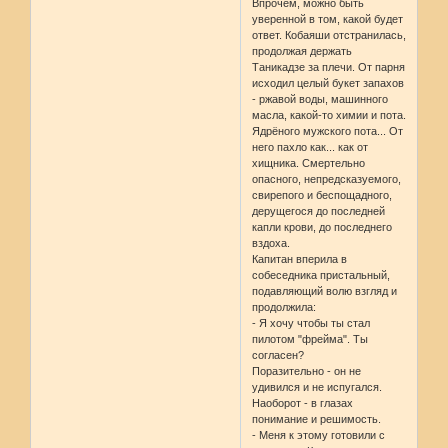
Впрочем, можно быть
уверенной в том, какой будет
ответ. Кобаяши отстранилась,
продолжая держать
Таникадзе за плечи. От парня
исходил целый букет запахов
- ржавой воды, машинного
масла, какой-то химии и пота.
Ядрёного мужского пота... От
него пахло как... как от
хищника. Смертельно
опасного, непредсказуемого,
свирепого и беспощадного,
дерущегося до последней
капли крови, до последнего
вздоха.
Капитан вперила в
собеседника пристальный,
подавляющий волю взгляд и
продолжила:
- Я хочу чтобы ты стал
пилотом "фрейма". Ты
согласен?
Поразительно - он не
удивился и не испугался.
Наоборот - в глазах
понимание и решимость.
- Меня к этому готовили с