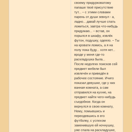
своему придурковатому
папаше твоё присутствие
тут... – с этими словами
парень от души зевнул - а,
ладно... давай лучше спать
ложиться, завтра что-нибудь
придумаю... – встав, он
порылся в шкафу, извлёк
футон, подушку, одеяло. – Ты
на кровати ложись, а я на
полу пока буду... хотя нет...
вроде у меня где-то
раскладушка была...
После недолгих поисков сей
предмет мебели был
извлечён и приведён в
рабочее состояние. Ичиго
показал девушке, где у них
ванная комната, а сам
отправился на кухню, на
предмет найти чего-нибудь
съедобное. Когда он
вернулся в свою комнату,
Нему, помывшись и
переодевшись в его
футболку, с успехом
заменившую ей ночнушку,
уже спала на раскладушке,