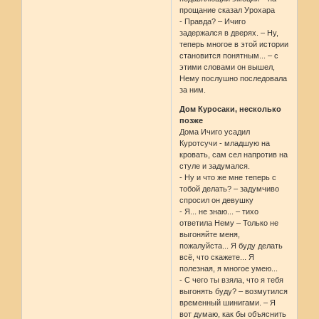
прощание сказал Урохара
- Правда? – Ичиго
задержался в дверях. – Ну,
теперь многое в этой истории
становится понятным... – с
этими словами он вышел,
Нему послушно последовала
за ним.
Дом Куросаки, несколько
позже
Дома Ичиго усадил
Куротсучи - младшую на
кровать, сам сел напротив на
стуле и задумался.
- Ну и что же мне теперь с
тобой делать? – задумчиво
спросил он девушку
- Я... не знаю... – тихо
ответила Нему – Только не
выгоняйте меня,
пожалуйста... Я буду делать
всё, что скажете... Я
полезная, я многое умею...
- С чего ты взяла, что я тебя
выгонять буду? – возмутился
временный шинигами. – Я
вот думаю, как бы объяснить