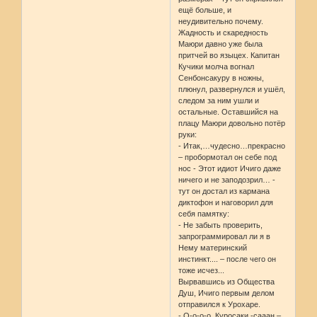
ещё больше, и
неудивительно почему.
Жадность и скаредность
Маюри давно уже была
притчей во языцех. Капитан
Кучики молча вогнал
Сенбонсакуру в ножны,
плюнул, развернулся и ушёл,
следом за ним ушли и
остальные. Оставшийся на
плацу Маюри довольно потёр
руки:
- Итак,…чудесно…прекрасно
– пробормотал он себе под
нос - Этот идиот Ичиго даже
ничего и не заподозрил… -
тут он достал из кармана
диктофон и наговорил для
себя памятку:
- Не забыть проверить,
запрограммировал ли я в
Нему материнский
инстинкт.... – после чего он
тоже исчез...
Вырвавшись из Общества
Душ, Ичиго первым делом
отправился к Урохаре.
- О-о-о-о, Куросаки -сааан –