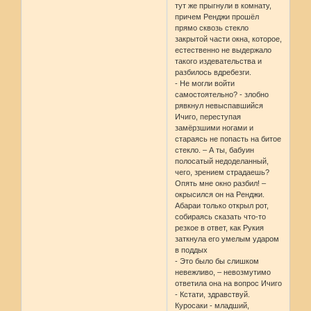
тут же прыгнули в комнату,
причем Ренджи прошёл
прямо сквозь стекло
закрытой части окна, которое,
естественно не выдержало
такого издевательства и
разбилось вдребезги.
- Не могли войти
самостоятельно? - злобно
рявкнул невыспавшийся
Ичиго, переступая
замёрзшими ногами и
стараясь не попасть на битое
стекло. – А ты, бабуин
полосатый недоделанный,
чего, зрением страдаешь?
Опять мне окно разбил! –
окрысился он на Ренджи.
Абараи только открыл рот,
собираясь сказать что-то
резкое в ответ, как Рукия
заткнула его умелым ударом
в поддых
- Это было бы слишком
невежливо, – невозмутимо
ответила она на вопрос Ичиго
- Кстати, здравствуй.
Куросаки - младший,