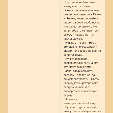
- Ну... надо же было мне
этому идиоту что-то
сказать... – теперь очередь
смущаться перешла к Ичиго
– Извини, но нам придётся
какое-то время изображать,
что мы встречаемся... Но
если тебе это не нравится -
скажи, я придумаю что-
нибудь другое...
- Нет-нет, что вы! – Нему
смущённо прижала руки к
щекам – Я совсем не против,
если так надо...
- Ну, вот и хорошо,-
поспешил закончить Ичиго
эту щекотливую тему –
Ладно, давай собирать
постель и одеваться, да
пойдём завтракать... Потом
надо будет к Урохаре опять
сходить, он обещал
подобрать тебе школьную
форму.
- А зачем? –
поинтересовалась Нему
- Будешь ходить со мной в
школу, Киске обещал помочь