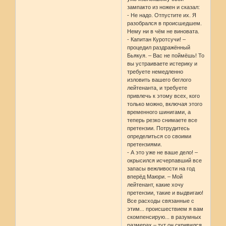
зампакто из ножен и сказал:
- Не надо. Отпустите их. Я
разобрался в происшедшем.
Нему ни в чём не виновата.
- Капитан Куротсучи! –
процедил раздражённый
Бьякуя. – Вас не поймёшь! То
вы устраиваете истерику и
требуете немедленно
изловить вашего беглого
лейтенанта, и требуете
привлечь к этому всех, кого
только можно, включая этого
временного шинигами, а
теперь резко снимаете все
претензии. Потрудитесь
определиться со своими
претензиями.
- А это уже не ваше дело! –
окрысился исчерпавший все
запасы вежливости на год
вперёд Маюри. – Мой
лейтенант, какие хочу
претензии, такие и выдвигаю!
Все расходы связанные с
этим... происшествием я вам
скомпенсирую... в разумных
размерах – тут он скривился