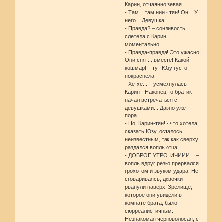
Карин, отчаянно зевая.
- Там... там нии - тян! Он... У
него... Девушка!
- Правда? – сонливость
слетела с Карин
моментально
- Правда-правда! Это ужасно!
Они спят... вместе! Какой
кошмар! – тут Юзу густо
покраснела
- Хе-хе... – усмехнулась
Карин - Наконец-то братик
начал встречаться с
девушками... Давно уже
пора...
- Но, Карин-тян! - что хотела
сказать Юзу, осталось
неизвестным, так как сверху
раздался вопль отца:
- ДОБРОЕ УТРО, ИЧИИИ... –
вопль вдруг резко прервался
грохотом и звуком удара. Не
сговариваясь, девочки
рванули наверх. Зрелище,
которое они увидели в
комнате брата, было
сюрреалистичным.
Незнакомая черноволосая, с