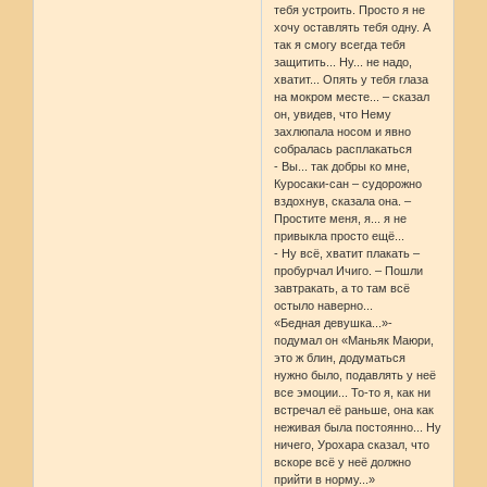
тебя устроить. Просто я не
хочу оставлять тебя одну. А
так я смогу всегда тебя
защитить... Ну... не надо,
хватит... Опять у тебя глаза
на мокром месте... – сказал
он, увидев, что Нему
захлюпала носом и явно
собралась расплакаться
- Вы... так добры ко мне,
Куросаки-сан – судорожно
вздохнув, сказала она. –
Простите меня, я... я не
привыкла просто ещё...
- Ну всё, хватит плакать –
пробурчал Ичиго. – Пошли
завтракать, а то там всё
остыло наверно...
«Бедная девушка...»-
подумал он «Маньяк Маюри,
это ж блин, додуматься
нужно было, подавлять у неё
все эмоции... То-то я, как ни
встречал её раньше, она как
неживая была постоянно... Ну
ничего, Урохара сказал, что
вскоре всё у неё должно
прийти в норму...»