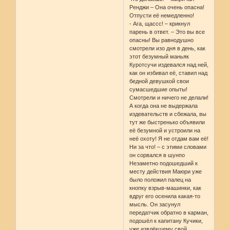
Ренджи – Она очень опасна!
Отпусти её немедленно!
- Ага, щассс! – крикнул
парень в ответ. – Это вы все
опасны! Вы равнодушно
смотрели изо дня в день, как
этот безумный маньяк
Куротсучи издевался над ней,
как он избивал её, ставил над
бедной девушкой свои
сумасшедшие опыты!
Смотрели и ничего не делали!
А когда она не выдержала
издевательств и сбежала, вы
тут же быстренько объявили
её безумной и устроили на
неё охоту! Я не отдам вам её!
Ни за что! – с этими словами
он сорвался в шунпо
Незаметно подошедший к
месту действия Маюри уже
было положил палец на
кнопку взрыв-машинки, как
вдруг его осенила какая-то
мысль. Он засунул
передатчик обратно в карман,
подошёл к капитану Кучики,
уже извлёкшему свой