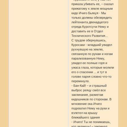
приказа убивать ее, – сказал
прижатому к земле мощным
кидо Ичиго Бьякуя - Мы
только должны обезвредить
лейтенанта двенадцатого
отряда Куротсучи Нему и
доставить ее в Отдел
Технического Развития...
С трудом обернувшись,
Куросаки - младший увидел
рухнувшую на землю,
связанную по рукам и ногам
парализованную Нему,
увидел ее полные горя и
ужаса глаза, которые молили
его о спасении ... и тут в
голове парня словно что-то
перемкнуло.
- Бан-Кай! – и страшный
выброс реяцу смёл все
заклинания, разметав
кидошников по сторонам. В
мгновение ока Ичиго
подхватил Нему на руки и
взлетел на крышу
ближайшего здания
- Ичиго! Ты не понимаешь,
что делаешь! – закричал