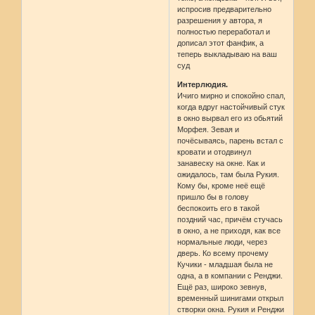
испросив предварительно
разрешения у автора, я
полностью переработал и
дописал этот фанфик, а
теперь выкладываю на ваш
суд
Интерлюдия.
Ичиго мирно и спокойно спал,
когда вдруг настойчивый стук
в окно вырвал его из обьятий
Морфея. Зевая и
почёсываясь, парень встал с
кровати и отодвинул
занавеску на окне. Как и
ожидалось, там была Рукия.
Кому бы, кроме неё ещё
пришло бы в голову
беспокоить его в такой
поздний час, причём стучась
в окно, а не приходя, как все
нормальные люди, через
дверь. Ко всему прочему
Кучики - младшая была не
одна, а в компании с Ренджи.
Ещё раз, широко зевнув,
временный шинигами открыл
створки окна. Рукия и Ренджи