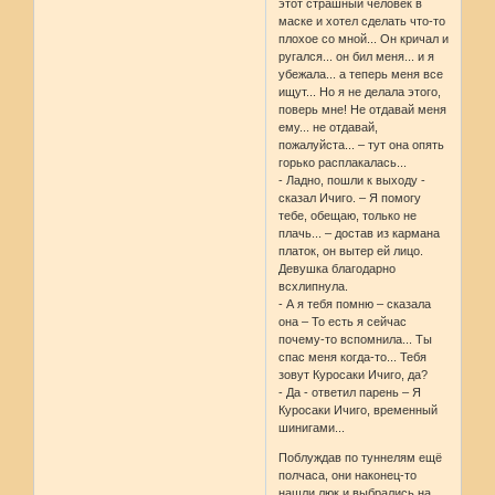
этот страшный человек в
маске и хотел сделать что-то
плохое со мной... Он кричал и
ругался... он бил меня... и я
убежала... а теперь меня все
ищут... Но я не делала этого,
поверь мне! Не отдавай меня
ему... не отдавай,
пожалуйста... – тут она опять
горько расплакалась...
- Ладно, пошли к выходу -
сказал Ичиго. – Я помогу
тебе, обещаю, только не
плачь... – достав из кармана
платок, он вытер ей лицо.
Девушка благодарно
всхлипнула.
- А я тебя помню – сказала
она – То есть я сейчас
почему-то вспомнила... Ты
спас меня когда-то... Тебя
зовут Куросаки Ичиго, да?
- Да - ответил парень – Я
Куросаки Ичиго, временный
шинигами...
Поблуждав по туннелям ещё
полчаса, они наконец-то
нашли люк и выбрались на