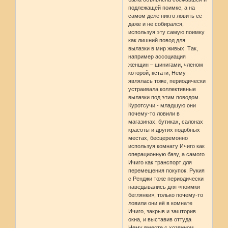
подлежащей поимке, а на
самом деле никто ловить её
даже и не собирался,
используя эту самую поимку
как лишний повод для
вылазки в мир живых. Так,
например ассоциация
женщин – шинигами, членом
которой, кстати, Нему
являлась тоже, периодически
устраивала коллективные
вылазки под этим поводом.
Куротсучи - младшую они
почему-то ловили в
магазинах, бутиках, салонах
красоты и других подобных
местах, бесцеремонно
используя комнату Ичиго как
операционную базу, а самого
Ичиго как транспорт для
перемещения покупок. Рукия
с Ренджи тоже периодически
наведывались для «поимки
беглянки», только почему-то
ловили они её в комнате
Ичиго, закрыв и зашторив
окна, и выставив оттуда
Нему вместе с хозяином