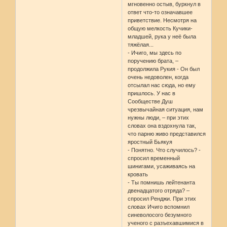
мгновенно остыв, буркнул в
ответ что-то означавшее
приветствие. Несмотря на
общую мелкость Кучики-
младшей, рука у неё была
тяжёлая...
- Ичиго, мы здесь по
поручению брата, –
продолжила Рукия - Он был
очень недоволен, когда
отсылал нас сюда, но ему
пришлось. У нас в
Сообществе Душ
чрезвычайная ситуация, нам
нужны люди, – при этих
словах она вздохнула так,
что парню живо представился
яростный Бьякуя
- Понятно. Что случилось? -
спросил временный
шинигами, усаживаясь на
кровать
- Ты помнишь лейтенанта
двенадцатого отряда? –
спросил Ренджи. При этих
словах Ичиго вспомнил
синеволосого безумного
ученого с разъехавшимися в