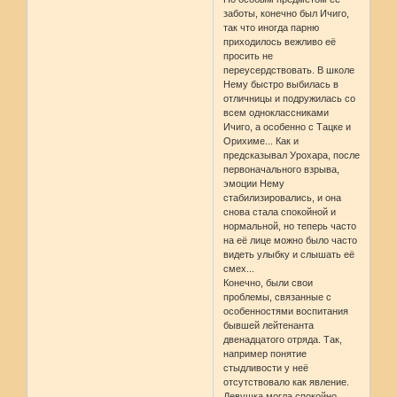
заботы, конечно был Ичиго,
так что иногда парню
приходилось вежливо её
просить не
переусердствовать. В школе
Нему быстро выбилась в
отличницы и подружилась со
всем одноклассниками
Ичиго, а особенно с Тацке и
Орихиме... Как и
предсказывал Урохара, после
первоначального взрыва,
эмоции Нему
стабилизировались, и она
снова стала спокойной и
нормальной, но теперь часто
на её лице можно было часто
видеть улыбку и слышать её
смех...
Конечно, были свои
проблемы, связанные с
особенностями воспитания
бывшей лейтенанта
двенадцатого отряда. Так,
например понятие
стыдливости у неё
отсутствовало как явление.
Девушка могла спокойно