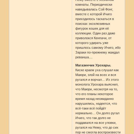
комнаты. Периодически
наведывалась Сой Фонг,
вместе с которой Ичиго
приходилось таскаться в
поисках эксклюзивных
фигурок кошек для её
коллекции. Один раз даже
приволокся Кенпачи, от
которого удирать уже
пришлось самому Ичиго, ибо
Зараки по-прежнему жаждал
реванша....
Магазинчик Урохары.
Киске краем уха слушал как
Маюри, злой на всех и вся
ругался и ворчал… Из этого
монолога Урохара выяснил,
что Маюри, несмотря на то,
что его планы некоторое
время назад неожиданно
нарушились, надеется, что
всё-таки всё пойдёт
нормально… Он долго ругал
Ичиго, что так долго не
поддавался на все уловки,
ругался на Нему, что до сих
пор не смогла воспроизвести