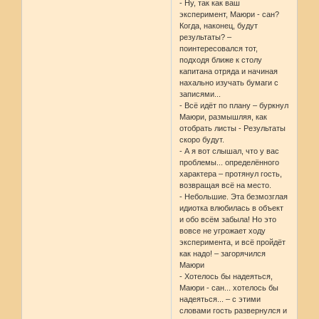
- Ну, так как ваш
эксперимент, Маюри - сан?
Когда, наконец, будут
результаты? –
поинтересовался тот,
подходя ближе к столу
капитана отряда и начиная
нахально изучать бумаги с
записями...
- Всё идёт по плану – буркнул
Маюри, размышляя, как
отобрать листы - Результаты
скоро будут.
- А я вот слышал, что у вас
проблемы... определённого
характера – протянул гость,
возвращая всё на место.
- Небольшие. Эта безмозглая
идиотка влюбилась в объект
и обо всём забыла! Но это
вовсе не угрожает ходу
эксперимента, и всё пройдёт
как надо! – загорячился
Маюри
- Хотелось бы надеяться,
Маюри - сан... хотелось бы
надеяться... – с этими
словами гость развернулся и