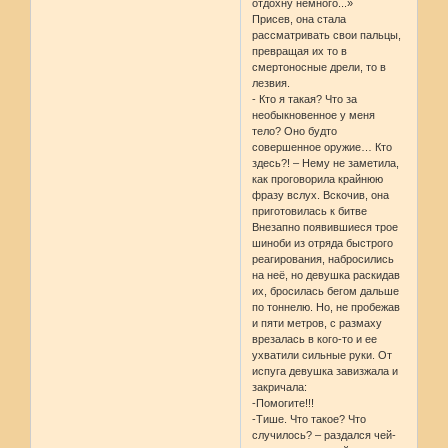
отдохну немного...»
Присев, она стала
рассматривать свои пальцы,
превращая их то в
смертоносные дрели, то в
лезвия.
- Кто я такая? Что за
необыкновенное у меня
тело? Оно будто
совершенное оружие… Кто
здесь?! – Нему не заметила,
как проговорила крайнюю
фразу вслух. Вскочив, она
приготовилась к битве
Внезапно появившиеся трое
шиноби из отряда быстрого
реагирования, набросились
на неё, но девушка раскидав
их, бросилась бегом дальше
по тоннелю. Но, не пробежав
и пяти метров, с размаху
врезалась в кого-то и ее
ухватили сильные руки. От
испуга девушка завизжала и
закричала:
-Помогите!!!
-Тише. Что такое? Что
случилось? – раздался чей-