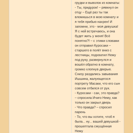
грудки и выволок из комнаты:
- Ты, придурок! – рявкнул он
отцу – Ещё раз ты так
вломишься в мою комнату и
я тебя прибью нахрен! И
запомни, это - моя девушка!
Я с ней встречаюсь, и она
будет жить у меня! Всё
понятно?! – с этими словами
он отправил Куросаки –
старшего в полёт вниз с
лестницы, подхватил Нему
под руку, развернулся и
вошёл обратно в комнату,
громко хлопнув дверью.
Снизу раздались завывания
Ишшина, жалующегося
портрету Масаки, что его сын
совсем отбился от рук.
- Куросаки - сан, это правда?
– спросила Ичиго Нему, как
только он закрыл дверь
- Что правда? – спросил
парень
- То, что вы хотите, чтоб я
была... ну... вашей девушкой -
прошептала смущённая
Нему