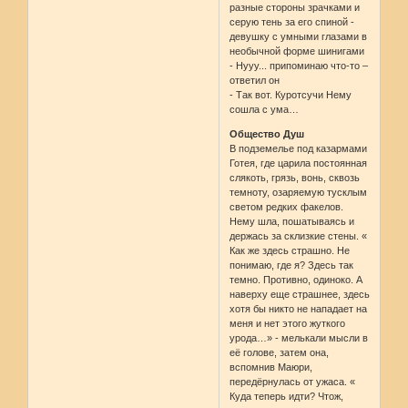
разные стороны зрачками и
серую тень за его спиной -
девушку с умными глазами в
необычной форме шинигами
- Нууу... припоминаю что-то –
ответил он
- Так вот. Куротсучи Нему
сошла с ума…
Общество Душ
В подземелье под казармами
Готея, где царила постоянная
слякоть, грязь, вонь, сквозь
темноту, озаряемую тусклым
светом редких факелов.
Нему шла, пошатываясь и
держась за склизкие стены. «
Как же здесь страшно. Не
понимаю, где я? Здесь так
темно. Противно, одиноко. А
наверху еще страшнее, здесь
хотя бы никто не нападает на
меня и нет этого жуткого
урода…» - мелькали мысли в
её голове, затем она,
вспомнив Маюри,
передёрнулась от ужаса. «
Куда теперь идти? Чтож,