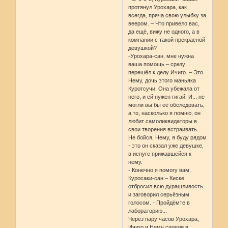
протянул Урохара, как
всегда, пряча свою улыбку за
веером. – Что привело вас,
да ещё, вижу не одного, а в
компании с такой прекрасной
девушкой?
-Урохара-сан, мне нужна
ваша помощь – сразу
перешёл к делу Ичиго. – Это
Нему, дочь этого маньяка
Куротсучи. Она убежала от
него, и ей нужен гигай. И... не
могли вы бы её обследовать,
а то, насколько я помню, он
любит самоликвидаторы в
свои творения встраивать...
Не бойся, Нему, я буду рядом
- это он сказал уже девушке,
в испуге прижавшейся к
нему.
- Конечно я помогу вам,
Куросаки-сан – Киске
отбросил всю дурашливость
и заговорил серьёзным
голосом. - Пройдёмте в
лабораторию...
Через пару часов Урохара,
Ичиго и Нему сидели в