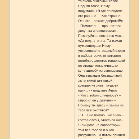
то очень знакомый голос.
Подняв глаза, Нему
подумала: «Я где-то видела
его раньше.… Как странно.…
От него…пахнет добротой!»
- Помогите… - прошептала
девушка и расплакалась –
Пожалуйста, помогите мне...
«Да ведь это она. Та самая
сумасшедшая Нему,
устроившая страшный взрыв
в лаборатории, от которого
погибли с десяток товарищей
по отряду, искалечившая
кучу шиноби из омницукидо...
Она выглядит беззащитной
запуганной девушкой,
которая не знает, куда ей
идти...» - подумал Ичиго
- Что с тобой случилось? –
спросил он у девушки –
Почему ты здесь и зачем на
тебя все охотятся?
- Я... я не помню... не знаю –
глотая слёзы, ответила она.-
Я очнулась в лаборатории...
там всё горело и было
разрушено... а потом пришёл