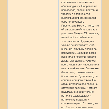
свернувшись калачиком и
обняв подушку. Поправив на
ней одеяло, парень поставил
тарелку с едой на стол,
выключил ночник, разделся
сам, лёг и уснул...
Проснулась Нему от того, что
ей снился какой-то кошмар с
участием Маюри. Ей снилось,
что её всё же поймали, и
теперь капитан Куротсучи
заживо её вскрывает, чтоб
выяснить причину сбоя в её
поведении... Девушка резко
вскочила с постели, тяжело
дыша, огляделась. «Это был
всего лишь сон» - проскочила
мысль в её голове. В комнате
было тихо, только слышно
было тиканье будильника, да
сопение спящего Ичиго. Но
страх и тревога всё равно не
отпускали девушку. Немного
подумав, она решительно
встала с раскладушки и
потихоньку подошла к
спящему парню. Странно, но
его близость непонятным