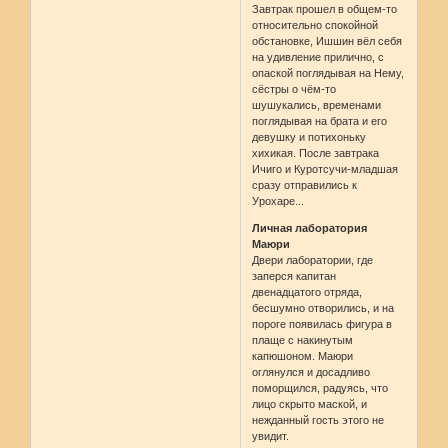
Завтрак прошел в общем-то
относительно спокойной
обстановке, Ишшин вёл себя
на удивление прилично, с
опаской поглядывая на Нему,
сёстры о чём-то
шушукались, временами
поглядывая на брата и его
девушку и потихоньку
хихикая. После завтрака
Ичиго и Куротсучи-младшая
сразу отправились к
Урохаре...
Личная лаборатория
Маюри
Двери лаборатории, где
заперся капитан
двенадцатого отряда,
бесшумно отворились, и на
пороге появилась фигура в
плаще с накинутым
капюшоном. Маюри
оглянулся и досадливо
поморщился, радуясь, что
лицо скрыто маской, и
нежданный гость этого не
увидит.