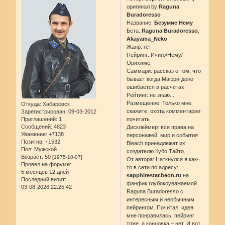
оригинал by
Raguna
Buradoresso
Название:
Безумие Нему
Бета:
Raguna Buradoresso
,
Akayama_Neko
Жанр: гет
Пейринг: Ичиго/Нему/
Орихиме.
Саммари: рассказ о том, что
бывает когда Маюри-доно
ошибается в расчетах.
Рейтинг: не знаю...
Размещение: Только мне
Откуда:
Хабаровск
скажите, охота комментарии
Зарегистрирован
: 09-03-2012
Приглашений:
1
почитать
Сообщений:
4823
Дисклеймер: все права на
Уважение:
+7138
персонажей, мир и события
Позитив:
+1532
Bleach принадлежат их
Пол:
Мужской
создателю Кубо Тайто.
Возраст:
50
[1975-10-07]
От автора: Наткнулся я как-
Провел на форуме:
то в сети по адресу:
5 месяцев 12 дней
sapphirestar.beon.ru
на
Последний визит:
фанфик глубокоуважаемой
03-08-2026 22:25:42
Raguna Buradoresso с
интересным и необычным
пейрингом. Почитал, идея
мне понравилась, пейринг
тоже, а концовка – нет. И вот,