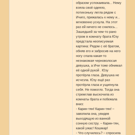
образом успокаивала... Нему
взяла своё одеяло,
потихоньку легла рядом с
Ичиго, прижалась к нему и...
мгновенно уснула. На этот
раз ей ничего не снилось...
Зашедшей за чем-то рано
утром в комнату брата Юзу
предстала неописуемая
картина: Рядом с её братом,
обняв его и забросив на него
ногу спала какая-то
незнакомая черноволосая
девушка, а Ичи тоже обнимал
её одной рукой . Юзу
протёрла глаза. Девушка не
исчезла. Юзу ещё раз
протёрла глаза и ущипнула
себя. Не помогло. Тогда она
стремглав выскочила из
комнаты брата и побежала
вниз:
- Карин-тян! Карин-тян! –
завопила она, увидев
выходящую из ванной
сонную сестру. – Карин-тян,
какой ужас! Кошмар!
- Что случилось? – спросила