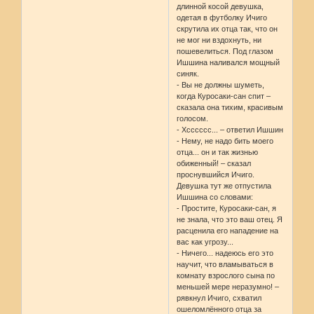
длинной косой девушка,
одетая в футболку Ичиго
скрутила их отца так, что он
не мог ни вздохнуть, ни
пошевелиться. Под глазом
Ишшина наливался мощный
синяк.
- Вы не должны шуметь,
когда Куросаки-сан спит –
сказала она тихим, красивым
голосом.
- Хсссссс... – ответил Ишшин
- Нему, не надо бить моего
отца... он и так жизнью
обиженный! – сказал
проснувшийся Ичиго.
Девушка тут же отпустила
Ишшина со словами:
- Простите, Куросаки-сан, я
не знала, что это ваш отец. Я
расценила его нападение на
вас как угрозу...
- Ничего... надеюсь его это
научит, что вламываться в
комнату взрослого сына по
меньшей мере неразумно! –
рявкнул Ичиго, схватил
ошеломлённого отца за