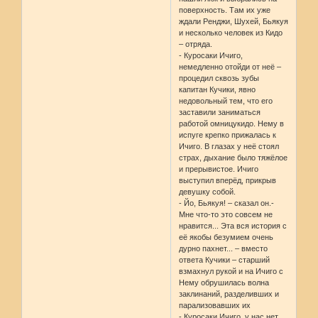
поверхность. Там их уже
ждали Ренджи, Шухей, Бьякуя
и несколько человек из Кидо
– отряда.
- Куросаки Ичиго,
немедленно отойди от неё –
процедил сквозь зубы
капитан Кучики, явно
недовольный тем, что его
заставили заниматься
работой омницукидо. Нему в
испуге крепко прижалась к
Ичиго. В глазах у неё стоял
страх, дыхание было тяжёлое
и прерывистое. Ичиго
выступил вперёд, прикрыв
девушку собой.
- Йо, Бьякуя! – сказал он.-
Мне что-то это совсем не
нравится... Эта вся история с
её якобы безумием очень
дурно пахнет... – вместо
ответа Кучики – старший
взмахнул рукой и на Ичиго с
Нему обрушилась волна
заклинаний, разделивших и
парализовавших их
- Куросаки Ичиго, у нас нет