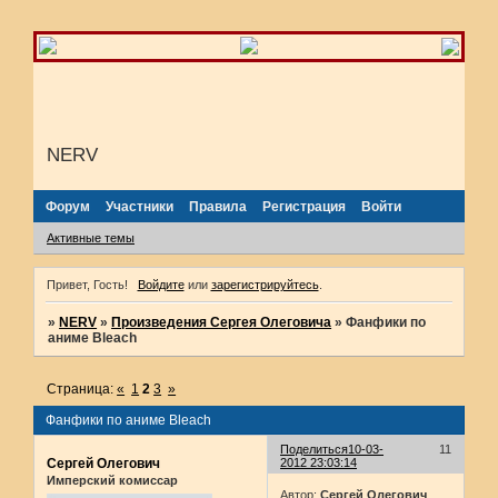
NERV
Форум
Участники
Правила
Регистрация
Войти
Активные темы
Привет, Гость!
Войдите
или
зарегистрируйтесь
.
»
NERV
»
Произведения Сергея Олеговича
»
Фанфики по
аниме Bleach
Страница:
«
1
2
3
»
Фанфики по аниме Bleach
Поделиться
10-03-
11
Сергей Олегович
2012 23:03:14
Имперский комиссар
Автор:
Сергей Олегович
,