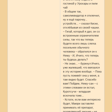
гостиной у Урохары и пили
чай
- В общем так,
самоликвидатор я отключил,
ну и ещё парочку...
устройств... – сказал Киске,
отхлёбывая из своей чашки.
– Гигай, который я дал, он со
встроенным ограничителем
силы, так что вы теперь
будете всего лишь слегка
посильнее обычного
человека – обратился он к
Нему - И, Ичиго, что теперь
ты будешь делать?
- Не знаю... – буркнул Ичиго,
уже жалевший, что ввязался
в эту историю вообще. – Пока
пусть поживёт она у меня, а
там видно будет. Спасибо
вам! Пойдем, Нему-сан – с
этими словами он встал,
Куротсучи - младшая
вскочила тоже...
- Кстати, если вам интересно
будет, Маюри заставлял
принимать её препарат,
подавляющий эмоции – на