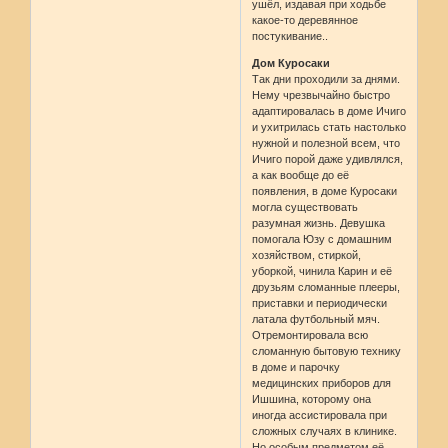
ушёл, издавая при ходьбе
какое-то деревянное
постукивание..
Дом Куросаки
Так дни проходили за днями.
Нему чрезвычайно быстро
адаптировалась в доме Ичиго
и ухитрилась стать настолько
нужной и полезной всем, что
Ичиго порой даже удивлялся,
а как вообще до её
появления, в доме Куросаки
могла существовать
разумная жизнь. Девушка
помогала Юзу с домашним
хозяйством, стиркой,
уборкой, чинила Карин и её
друзьям сломанные плееры,
приставки и периодически
латала футбольный мяч.
Отремонтировала всю
сломанную бытовую технику
в доме и парочку
медицинских приборов для
Ишшина, которому она
иногда ассистировала при
сложных случаях в клинике.
Но особым предметом её