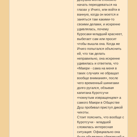
начать переодеваться на
глазах у Ичиго, или войти в
ванную, когда он моется и
заняться там какими-то
своими делами, и искренне
удивлялась, почему
Куросаки-младший краснеет,
выбегает сам или просит
чтобы вышла она. Когда же
Ичиго попытался объяснить
ей, что так делать
неправильно, она искренне
удивилась и ответила, что
«Маюри - сама на меня в
таких случаях не обращал
вообще внимания», после
чего временный шинигами
долго ругался, обзывая
капитана Куротсучи
«чокнутым извращенцем» а
самого Маюри в Обществе
Душ пробивал приступ дикой
чихоты.
Стоит пояснить, что вообще с
Куротсучи - младшей
сложилась интересная
ситуация: Официально она
была объявлена сбежавшей и