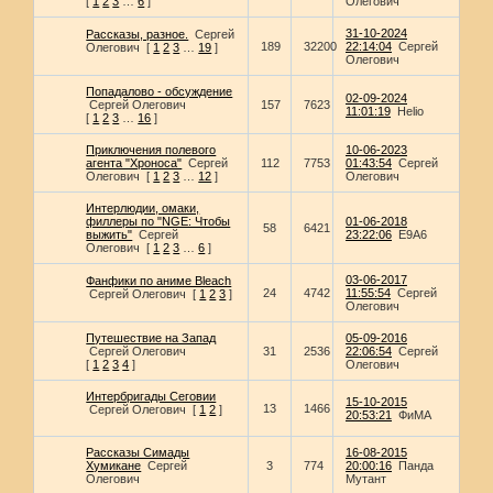
[
1
2
3
…
6
]
Олегович
31-10-2024
Рассказы, разное.
Сергей
189
32200
22:14:04
Сергей
Олегович
[
1
2
3
…
19
]
Олегович
Попадалово - обсуждение
02-09-2024
Сергей Олегович
157
7623
11:01:19
Helio
[
1
2
3
…
16
]
Приключения полевого
10-06-2023
агента "Хроноса"
Сергей
112
7753
01:43:54
Сергей
Олегович
[
1
2
3
…
12
]
Олегович
Интерлюдии, омаки,
филлеры по "NGE: Чтобы
01-06-2018
58
6421
выжить"
Сергей
23:22:06
E9A6
Олегович
[
1
2
3
…
6
]
03-06-2017
Фанфики по аниме Bleach
24
4742
11:55:54
Сергей
Сергей Олегович
[
1
2
3
]
Олегович
Путешествие на Запад
05-09-2016
Сергей Олегович
31
2536
22:06:54
Сергей
[
1
2
3
4
]
Олегович
Интербригады Сеговии
15-10-2015
13
1466
Сергей Олегович
[
1
2
]
20:53:21
ФиМА
Рассказы Симады
16-08-2015
Хумикане
Сергей
3
774
20:00:16
Панда
Олегович
Мутант