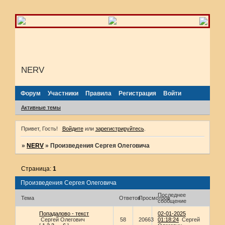
NERV
Форум
Участники
Правила
Регистрация
Войти
Активные темы
Привет, Гость!
Войдите
или
зарегистрируйтесь
.
»
NERV
»
Произведения Сергея Олеговича
Страница:
1
Произведения Сергея Олеговича
Последнее
Тема
Ответов
Просмотров
сообщение
Попадалово - текст
02-01-2025
Сергей Олегович
58
20663
01:18:24
Сергей