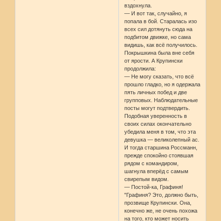
вздохнула.
— И вот так, случайно, я
попала в бой. Старалась изо
всех сил дотянуть сюда на
подбитом движке, но сама
видишь, как всё получилось.
Покрышкина была вне себя
от ярости. А Крупински
продолжила:
— Не могу сказать, что всё
прошло гладко, но я одержала
пять личных побед и две
групповых. Наблюдательные
посты могут подтвердить.
Подобная уверенность в
своих силах окончательно
убедила меня в том, что эта
девушка — великолепный ас.
И тогда старшина Россманн,
прежде спокойно стоявшая
рядом с командиром,
шагнула вперёд с самым
свирепым видом.
— Постой-ка, Графиня!
"Графиня? Это, должно быть,
прозвище Крупински. Она,
конечно же, не очень похожа
на того, кто может носить