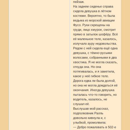
пейзаж.
На заднем сиденье справа
сидела девушка в лётном
костюме. Вероятно, то была
ведьма из морской авиации
Фусо. Руки скрещены на
груди, лицо хмурое, смотрит
прямо в затылок шофёру. Всё
её маленькое тело, казалось,
излучало ауру недовольства.
Рядом с ней сидела ещё одна
девушка, с тёмно-русыми
волосами, собранными в два
хвостика. Я не могла сказать,
откуда она. Но она
потягивалась, и я заметила,
какое у неё гибкое тело.
Дорога едва ли была долгой,
но она не могла дождаться её
окончания. Иногда девушка
пыталась что-то говорить, но
водитель, казалось, не
слушал её.
Выслушав мой рассказ,
подполковник Ралль
довольно кивнула и, с
улыбкой, промолвила:
— Добро пожаловать в 502-е