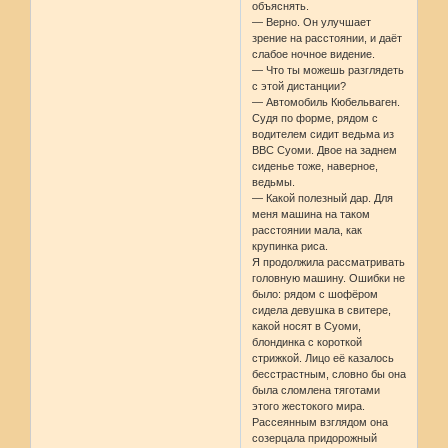
объяснять.
— Верно. Он улучшает
зрение на расстоянии, и даёт
слабое ночное видение.
— Что ты можешь разглядеть
с этой дистанции?
— Автомобиль Кюбельваген.
Судя по форме, рядом с
водителем сидит ведьма из
ВВС Суоми. Двое на заднем
сиденье тоже, наверное,
ведьмы.
— Какой полезный дар. Для
меня машина на таком
расстоянии мала, как
крупинка риса.
Я продолжила рассматривать
головную машину. Ошибки не
было: рядом с шофёром
сидела девушка в свитере,
какой носят в Суоми,
блондинка с короткой
стрижкой. Лицо её казалось
бесстрастным, словно бы она
была сломлена тяготами
этого жестокого мира.
Рассеянным взглядом она
созерцала придорожный