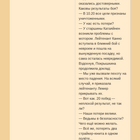
оказались достоверными.
Каковы результаты боя?
— В 10.20 все цели признаны
уничтоженными.
— У нас есть потери?
— У старшины Катаяйнен
возникли проблемы с
мотором. Лейтенант Канно
вступила в ближний бой с
невроем и пошла на
вынужденную посадку, но
сама осталась невредимой.
Вздохнув, Покрышкина
продолжила доклад:
— Мы уже вызвали пехоту на
место падения. На всякий
случай, я приказала
лейтенанту Лемер
прикрывать их.
— Вот как. 20 побед —
неплохой результат, не так
ли?
— Наши потери велики.
— Ведьмы в безопасности?
Чего ещё можно желать.
— Всё же, потерять два
страйкер-юнита в одном
полёте...