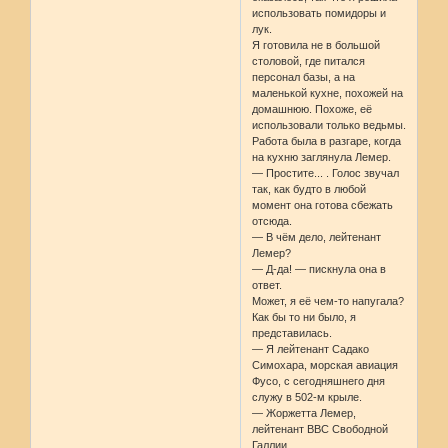
использовать помидоры и
лук.
Я готовила не в большой
столовой, где питался
персонал базы, а на
маленькой кухне, похожей на
домашнюю. Похоже, её
использовали только ведьмы.
Работа была в разгаре, когда
на кухню заглянула Лемер.
— Простите... . Голос звучал
так, как будто в любой
момент она готова сбежать
отсюда.
— В чём дело, лейтенант
Лемер?
— Д-да! — пискнула она в
ответ.
Может, я её чем-то напугала?
Как бы то ни было, я
представилась.
— Я лейтенант Садако
Симохара, морская авиация
Фусо, с сегодняшнего дня
служу в 502-м крыле.
— Жоржетта Лемер,
лейтенант ВВС Свободной
Галлии.