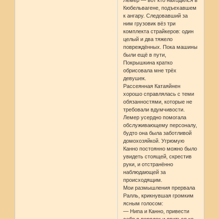
Кюбельвагене, подъехавшем
к ангару. Следовавший за
ним грузовик вёз три
комплекта страйкеров: один
целый и два тяжело
повреждённых. Пока машины
были ещё в пути,
Покрышкина кратко
обрисовала мне трёх
девушек.
Рассеянная Катаяйнен
хорошо справлялась с теми
обязанностями, которые не
требовали вдумчивости.
Лемер усердно помогала
обслуживающему персоналу,
будто она была заботливой
домохозяйкой. Угрюмую
Канно постоянно можно было
увидеть стоящей, скрестив
руки, и отстранённо
наблюдающей за
происходящим.
Мои размышления прервала
Ралль, крикнувшая громким
ясным голосом:
— Нипа и Канно, привести
себя в порядок и явиться ко