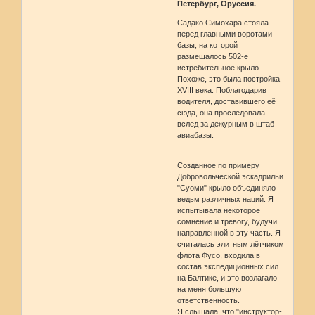
Петербург, Оруссия.
Садако Симохара стояла
перед главными воротами
базы, на которой
размешалось 502-е
истребительное крыло.
Похоже, это была постройка
XVIII века. Поблагодарив
водителя, доставившего её
сюда, она проследовала
вслед за дежурным в штаб
авиабазы.
___________
Созданное по примеру
Добровольческой эскадрильи
"Суоми" крыло объединяло
ведьм различных наций. Я
испытывала некоторое
сомнение и тревогу, будучи
направленной в эту часть. Я
считалась элитным лётчиком
флота Фусо, входила в
состав экспедиционных сил
на Балтике, и это возлагало
на меня большую
ответственность.
Я слышала, что "инструктор-