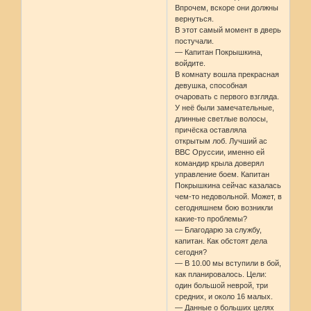
Впрочем, вскоре они должны
вернуться.
В этот самый момент в дверь
постучали.
— Капитан Покрышкина,
войдите.
В комнату вошла прекрасная
девушка, способная
очаровать с первого взгляда.
У неё были замечательные,
длинные светлые волосы,
причёска оставляла
открытым лоб. Лучший ас
ВВС Оруссии, именно ей
командир крыла доверял
управление боем. Капитан
Покрышкина сейчас казалась
чем-то недовольной. Может, в
сегодняшнем бою возникли
какие-то проблемы?
— Благодарю за службу,
капитан. Как обстоят дела
сегодня?
— В 10.00 мы вступили в бой,
как планировалось. Цели:
один большой неврой, три
средних, и около 16 малых.
— Данные о больших целях