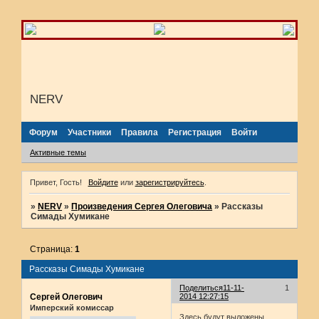
NERV
Форум
Участники
Правила
Регистрация
Войти
Активные темы
Привет, Гость!
Войдите
или
зарегистрируйтесь
.
»
NERV
»
Произведения Сергея Олеговича
»
Рассказы
Симады Хумикане
Страница:
1
Рассказы Симады Хумикане
Поделиться
11-11-
1
Сергей Олегович
2014 12:27:15
Имперский комиссар
Здесь будут выложены