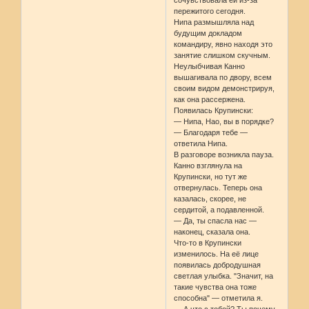
пережитого сегодня.
Нипа размышляла над
будущим докладом
командиру, явно находя это
занятие слишком скучным.
Неулыбчивая Канно
вышагивала по двору, всем
своим видом демонстрируя,
как она рассержена.
Появилась Крупински:
— Нипа, Нао, вы в порядке?
— Благодаря тебе —
ответила Нипа.
В разговоре возникла пауза.
Канно взглянула на
Крупински, но тут же
отвернулась. Теперь она
казалась, скорее, не
сердитой, а подавленной.
— Да, ты спасла нас —
наконец, сказала она.
Что-то в Крупински
изменилось. На её лице
появилась добродушная
светлая улыбка. "Значит, на
такие чувства она тоже
способна" — отметила я.
— А что с тобой? Ты почему