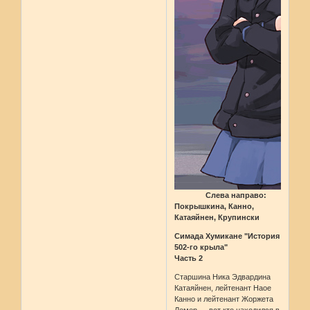
Слева направо:
Покрышкина, Канно,
Катаяйнен, Крупински
Симада Хумикане "История
502-го крыла"
Часть 2
Старшина Ника Эдвардина
Катаяйнен, лейтенант Наое
Канно и лейтенант Жоржета
Лемер — вот кто находился в