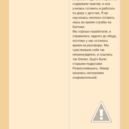
содержали трактир, и она
училась готовить и работать
по дому с детства. Я же
научилась неплохо готовить
лишь во время службы на
Балтике.
Мы хорошо поработали, и
справились задолго до обеда,
поэтому у нас осталось
время на разговоры. Мы
чувствовали себя так
непринуждённо, и сошлись
так близко, будто были
старыми подругами.
Развеселившись, Лемер
казалась неотразимо
очаровательной.