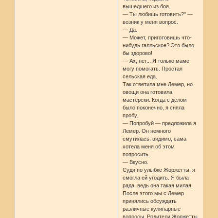
вышедшего из боя.
— Ты любишь готовить?" —
возник у меня вопрос.
— Да.
— Может, приготовишь что-
нибудь галльское? Это было
бы здорово!
— Ах, нет... Я только маме
могу помогать. Простая
сельская еда.
Так ответила мне Лемер, но
овощи она готовила
мастерски. Когда с делом
было поконечно, я сняла
пробу.
— Попробуй — предложила я
Лемер. Он немного
смутилась: видимо, сама
хотела меня об этом
попросить.
— Вкусно.
Судя по улыбке Жоржетты, я
смогла ей угодить. Я была
рада, ведь она такая милая.
После этого мы с Лемер
принялись обсуждать
различные кулинарные
вопросы. Родители Жоржетты