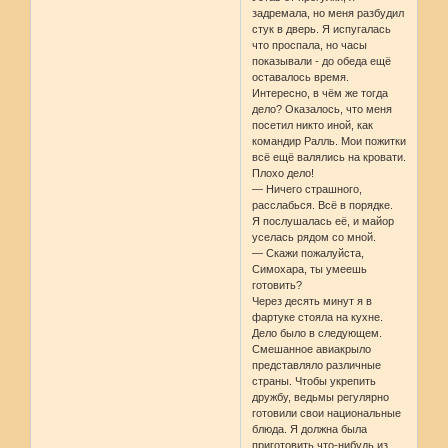
задремала, но меня разбудил
стук в дверь. Я испугалась
что проспала, но часы
показывали - до обеда ещё
оставалось время.
Интересно, в чём же тогда
дело? Оказалось, что меня
посетил никто иной, как
командир Ралль. Мои пожитки
всё ещё валялись на кровати.
Плохо дело!
— Ничего страшного,
расслабься. Всё в порядке.
Я послушалась её, и майор
уселась рядом со мной.
— Скажи пожалуйста,
Симохара, ты умеешь
готовить?
Через десять минут я в
фартуке стояла на кухне.
Дело было в следующем.
Смешанное авиакрыло
представляло различные
страны. Чтобы укрепить
дружбу, ведьмы регулярно
готовили свои национальные
блюда. Я должна была
приготовить что-нибудь из