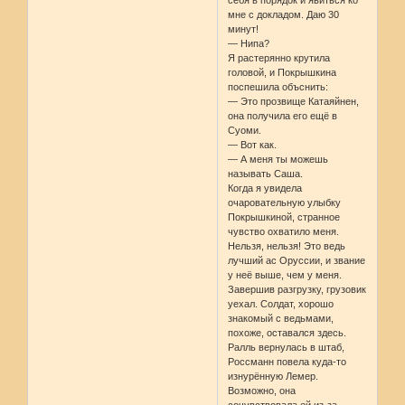
мне с докладом. Даю 30
минут!
— Нипа?
Я растерянно крутила
головой, и Покрышкина
поспешила объснить:
— Это прозвище Катаяйнен,
она получила его ещё в
Суоми.
— Вот как.
— А меня ты можешь
называть Саша.
Когда я увидела
очаровательную улыбку
Покрышкиной, странное
чувство охватило меня.
Нельзя, нельзя! Это ведь
лучший ас Оруссии, и звание
у неё выше, чем у меня.
Завершив разгрузку, грузовик
уехал. Солдат, хорошо
знакомый с ведьмами,
похоже, оставался здесь.
Ралль вернулась в штаб,
Россманн повела куда-то
изнурённую Лемер.
Возможно, она
сочувствовала ей из-за