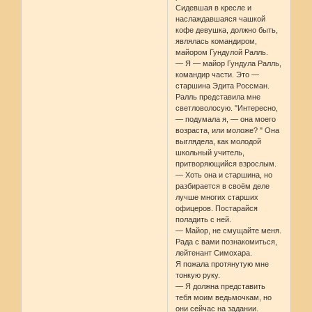
Сидевшая в кресле и
наслаждавшаяся чашкой
кофе девушка, должно быть,
являлась командиром,
майором Гундулой Ралль.
— Я — майор Гундула Ралль,
командир части. Это —
старшина Эдита Россман.
Ралль представила мне
светловолосую. "Интересно,
— подумала я, — она моего
возраста, или моложе? " Она
выглядела, как молодой
школьный учитель,
притворяющийся взрослым.
— Хоть она и старшина, но
разбирается в своём деле
лучше многих старших
офицеров. Постарайся
поладить с ней.
— Майор, не смущайте меня.
Рада с вами познакомиться,
лейтенант Симохара.
Я пожала протянутую мне
тонкую руку.
— Я должна представить
тебя моим ведьмочкам, но
они сейчас на задании.