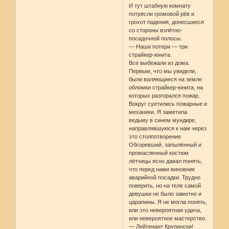
И тут штабную комнату
потрясли громовой рёв и
грохот падения, донесшиеся
со стороны взлётно-
посадочной полосы.
— Наши потери — три
страйкер-юнита.
Все выбежали из дома.
Первым, что мы увидели,
были валяющиеся на земле
обломки страйкер-юнита, на
которых разгорался пожар.
Вокруг суетились пожарные и
механики. Я заметила
ведьму в синем мундире,
направлявшуюся к нам через
это столпотворение.
Обгоревший, запылённый и
промасленный костюм
лётчицы ясно давал понять,
что перед нами виновник
аварийной посадки. Трудно
поверить, но на теле самой
девушки не было заметно и
царапины. Я не могла понять,
или это невероятная удача,
или невероятное мастерство.
— Лейтенант Крупински!