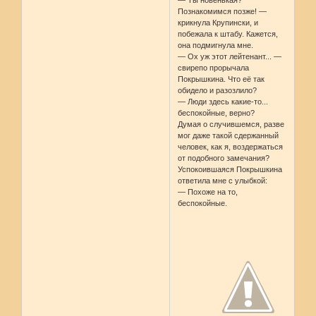
Познакомимся позже! —
крикнула Крупински, и
побежала к штабу. Кажется,
она подмигнула мне.
— Ох уж этот лейтенант... —
свирепо прорычала
Покрышкина. Что её так
обидело и разозлило?
— Люди здесь какие-то...
беспокойные, верно?
Думая о случившемся, разве
мог даже такой сдержанный
человек, как я, воздержаться
от подобного замечания?
Успокоившаяся Покрышкина
ответила мне с улыбкой:
— Похоже на то,
беспокойные.