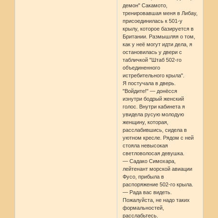
демон" Сакамото,
тренировавшая меня в Либау,
присоединилась к 501-у
крылу, которое базируется в
Британии. Размышляя о том,
как у неё могут идти дела, я
остановилась у двери с
табличкой "Штаб 502-го
объединенного
истребительного крыла".
Я постучала в дверь.
"Войдите!" — донёсся
изнутри бодрый женский
голос. Внутри кабинета я
увидела русую молодую
женщину, которая,
расслабившись, сидела в
уютном кресле. Рядом с ней
стояла невысокая
светловолосая девушка.
— Садако Симохара,
лейтенант морской авиации
Фусо, прибыла в
распоряжение 502-го крыла.
— Рада вас видеть.
Пожалуйста, не надо таких
формальностей,
расслабьтесь.