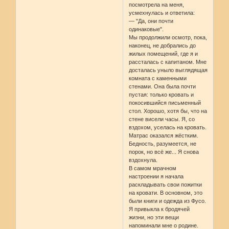
посмотрела на меня,
усмехнулась и ответила:
— "Да, они почти
одинаковые".
Мы продолжили осмотр, пока,
наконец, не добрались до
жилых помещений, где я и
рассталась с капитаном. Мне
досталась уныло выглядящая
комната с каменными
стенами. Она была почти
пустая: только кровать и
покосившийся письменный
стол. Хорошо, хотя бы, что на
стене висели часы. Я, со
вздохом, уселась на кровать.
Матрас оказался жёстким.
Бедность, разумеется, не
порок, но всё же... Я снова
вздохнула.
В самом мрачном
настроении я начала
раскладывать свои пожитки
на кровати. В основном, это
были книги и одежда из Фусо.
Я привыкла к бродячей
жизни, но эти вещи
напоминали мне о родине.