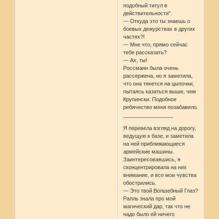
подобный титул в
действительности".
— Откуда это ты знаешь о
боевых дежурствах в других
частях?!
— Мне что, прямо сейчас
тебе рассказать?
— Ах, ты!
Россманн была очень
рассержена, но я заметила,
что она тянется на цыпочки,
пытаясь казаться выше, чем
Крупински. Подобное
ребячество меня позабавило.
_________________
Я перевела взгляд на дорогу,
ведущую к базе, и заметила
на ней приближающиеся
армейские машины.
Заинтересовавшись, я
сконцентрировала на них
внимание, и все мои чувства
обострились.
— Это твой Волшебный Глаз?
Ралль знала про мой
магический дар, так что не
надо было ей ничего