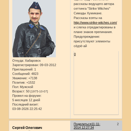
рассказы ведущего автора
сеттинга "Strike Witches"
Симады Хумикане.
Рассказы взяты на
http://www.strike-witches.com/
и слегка отредактированы в
плане знаков препинания.
Предупреждение:
присутствуют элементы
сёдзё-ай
0
Откуда:
Хабаровск
Зарегистрирован
: 09-03-2012
Приглашений:
1
Сообщений:
4823
Уважение:
+7138
Позитив:
+1532
Пол:
Мужской
Возраст:
50
[1975-10-07]
Провел на форуме:
5 месяцев 12 дней
Последний визит:
03-08-2026 22:25:42
Поделиться
11-11-
2
Сергей Олегович
2014 12:27:34