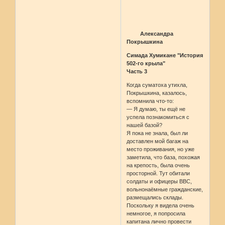
Александра
Покрышкина
Симада Хумикане "История
502-го крыла"
Часть 3
Когда суматоха утихла,
Покрышкина, казалось,
вспомнила что-то:
— Я думаю, ты ещё не
успела познакомиться с
нашей базой?
Я пока не знала, был ли
доставлен мой багаж на
место проживания, но уже
заметила, что база, похожая
на крепость, была очень
просторной. Тут обитали
солдаты и офицеры ВВС,
вольнонаёмные гражданские,
размещались склады.
Поскольку я видела очень
немногое, я попросила
капитана лично провести