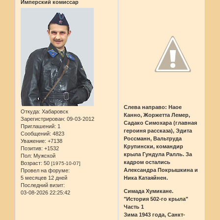
Имперский комиссар
Слева направо: Наое
Откуда:
Хабаровск
Канно, Жоржетта Лемер,
Зарегистрирован
: 09-03-2012
Садако Симохара (главная
Приглашений:
1
героиня рассказа), Эдита
Сообщений:
4823
Россманн, Вальтруда
Уважение:
+7138
Крупински, командир
Позитив:
+1532
крыла Гундула Ралль. За
Пол:
Мужской
кадром остались
Возраст:
50
[1975-10-07]
Александра Покрышкина и
Провел на форуме:
Ника Катаяйнен.
5 месяцев 12 дней
Последний визит:
Симада Хумикане.
03-08-2026 22:25:42
"История 502-го крыла"
Часть 1
Зима 1943 года, Санкт-