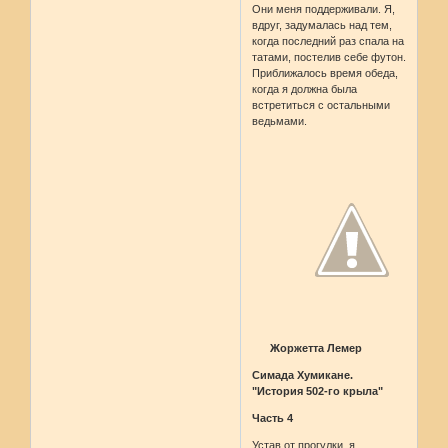
Они меня поддерживали. Я,
вдруг, задумалась над тем,
когда последний раз спала на
татами, постелив себе футон.
Приближалось время обеда,
когда я должна была
встретиться с остальными
ведьмами.
Жоржетта Лемер
Симада Хумикане.
"История 502-го крыла"
Часть 4
Устав от прогулки, я