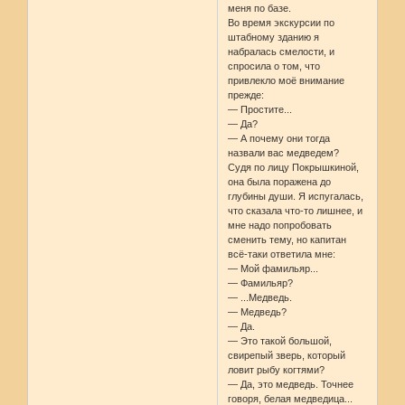
меня по базе.
Во время экскурсии по
штабному зданию я
набралась смелости, и
спросила о том, что
привлекло моё внимание
прежде:
— Простите...
— Да?
— А почему они тогда
назвали вас медведем?
Судя по лицу Покрышкиной,
она была поражена до
глубины души. Я испугалась,
что сказала что-то лишнее, и
мне надо попробовать
сменить тему, но капитан
всё-таки ответила мне:
— Мой фамильяр...
— Фамильяр?
— ...Медведь.
— Медведь?
— Да.
— Это такой большой,
свирепый зверь, который
ловит рыбу когтями?
— Да, это медведь. Точнее
говоря, белая медведица...