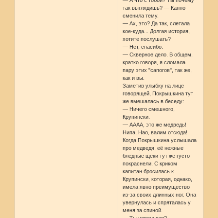
так выглядишь? — Канно
сменила тему.
— Ах, это? Да так, слетала
кое-куда... Долгая история,
хотите послушать?
— Нет, спасибо.
— Скверное дело. В общем,
кратко говоря, я сломала
пару этих "сапогов", так же,
как и вы.
Заметив улыбку на лице
говорящей, Покрышкина тут
же вмешалась в беседу:
— Ничего смешного,
Крупински.
— АААА, это же медведь!
Нипа, Нао, валим отсюда!
Когда Покрышкина услышала
про медведя, её нежные
бледные щёки тут же густо
покраснели. С криком
капитан бросилась к
Крупински, которая, однако,
имела явно преимущество
из-за своих длинных ног. Она
увернулась и спряталась у
меня за спиной.
— Ты новенькая?