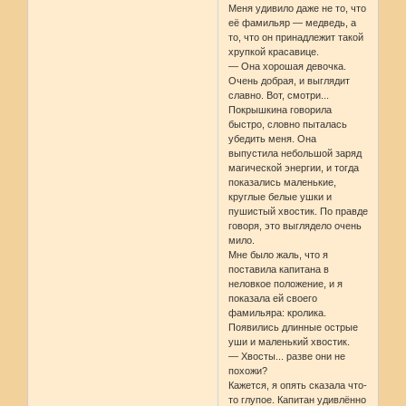
Меня удивило даже не то, что
её фамильяр — медведь, а
то, что он принадлежит такой
хрупкой красавице.
— Она хорошая девочка.
Очень добрая, и выглядит
славно. Вот, смотри...
Покрышкина говорила
быстро, словно пыталась
убедить меня. Она
выпустила небольшой заряд
магической энергии, и тогда
показались маленькие,
круглые белые ушки и
пушистый хвостик. По правде
говоря, это выглядело очень
мило.
Мне было жаль, что я
поставила капитана в
неловкое положение, и я
показала ей своего
фамильяра: кролика.
Появились длинные острые
уши и маленький хвостик.
— Хвосты... разве они не
похожи?
Кажется, я опять сказала что-
то глупое. Капитан удивлённо