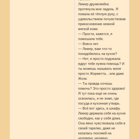
Лемер дружелюбно
протянула мне ладонь. Я
пожала её тёплую руку, с
удовольствием почувствовав
прикосновение нежной
мягкой кожи.
— Прости, кажется, я
помешала тебе.
— Вовсе нет.
— Лемер, вам что-то
понадобилось на кухне?
— Нет, я просто подумала:
вдруг тебе нужна помощь? И
ты можешь называть меня
просто Жоржетта... или даже
Жози.
— Ты правда хочешь
помочь? Это просто здорово!
Я тут пока ещё не очень
освоилась, и не знаю, где
посуда и кухонная утварь.
— Всё вот здесь, в шкафу.
Лемер держала себя на кухне
свободно, как у себя дома.
Она явно чувствовала себя в
своей тарелке, даже не
казалась похожей на
человека, недавно