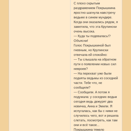
С плохо скрытым
раздражением Покрышкина
яростно шагнула навстречу
ведьме в синем мундире.
Когда они оказались рядом, я
заметила, что эта Крупински
очень высока.
— Куда ты подевалась!?
Объясни!
Голос Покрышкиной был
гневным, но Крупински
отвечала ей спокойно:
— Ты слышала на обратном
пути о появлении новых сил
невроев?
— На перехват уже были
подняты ведьмы из соседней
части. Тебе что, не
сообщили?
— Сообщили. А потом я
подумала: у соседних ведьм
сегодня ведь дежурят два
новичка, Анна и Эмили. Я
испугалась, как бы с ними не
случилось чего, вот и решила
слетать, посмотреть, как там
они и всё такое...
Покрышкина тяжело