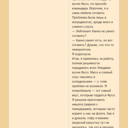
кухни Фусо, по просьбе
командира. Впрочем, я и
сама любила готовить.
Проблема была лишь в
ингредиентах, вроде мисо и
соевого соуса.
— Лейтенант Канно не умеет
готовить?
— Канно умеет есть, но вот
готовить? Думаю, это что-то
невероятное.
Я вздохнула.
Итак, я принялась за работу,
полная решимости
порадовать всех блюдами
кухни Фусо. Мисо и соевый
соус нашлись в
холодильнике — с этим
проблем не возникло. Я
попробовала — тот самый
вкус, которым гордится Фусо.
Я решила приготовить
никуяга (жаркое с
помидорами), которым часто
кормят у нас на флоте. Как я
и думала, тофу и вакаме
(морской капусты) тут не
оказалось, так что я решила