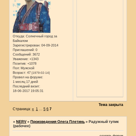
Откуда:
Солнечный город за
Байкалом
Зарегистрирован
: 04-09-2014
Приглашений:
0
Сообщений:
3672
Уважение:
+1343
Позитив:
+1078
Пол:
Мужской
Возраст:
47
[1979-02-14]
Провел на форуме:
1 месяц 17 дней
Последний визит:
18-06-2017 19:05:31
Тема закрыта
Страница:
«
1
…
5
6
7
»
NERV
»
Произведения Олега Плетинь
»
Радужный тупик
(рабочее)
создать форум