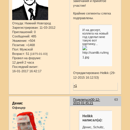
замечания и принятое
участие!
Крайние сегменты слегка
подправлены.
Откуда:
Нижний Новгород
Зарегистрирован
: 11-03-2012
И на десерт,
Приглашений:
0
коллега на новый
Сообщений:
485
год сделал мне
такую вот
Уважение:
+504
картинку...
Позитив:
+1468
Пол:
Мужской
Возраст:
51
[1975-01-03]
Провел на форуме:
12 дней 2 часа
Последний визит:
16-01-2017 16:42:17
Отредактировано Helikk (29-
12-2015 16:12:53)
+1
Поделиться
30-12-
63
Денис
2015 01:45:21
Офицер
Helikk
написал(а):
Денис, Schultz,