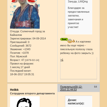
Зануда, LiXiQing
Благодарю за
предоставленные
заплатки,
замечания и
принятое
участие!
Откуда:
Солнечный город за
Байкалом
Зарегистрирован
: 04-09-2014
А к картинке
Приглашений:
0
имхо бы еще черно -
Сообщений:
3672
Уважение:
+1343
пиксельную полоску глаза
Позитив:
+1078
ребенку на фото закрыть ))
Пол:
Мужской
+1
Возраст:
47
[1979-02-14]
Провел на форуме:
1 месяц 17 дней
Последний визит:
18-06-2017 19:05:31
Поделиться
30-12-
64
Helikk
2015 21:44:53
Сотрудник второго департамента
Денис
написал(а):