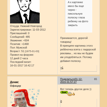
А к картинке
имхо бы еще
черно -
пиксельную
полоску глаза
ребенку на фото
закрыть
Откуда:
Нижний Новгород
Зарегистрирован
: 11-03-2012
Приглашений:
0
Сообщений:
485
Принимается, дорогой
Уважение:
+504
товарищ!
Позитив:
+1468
В принципе картинка этого
Пол:
Мужской
ребёночка взята с пидорской
Возраст:
51
[1975-01-03]
рекламы... но мы не будем
Провел на форуме:
им уподобляться. Потому
12 дней 2 часа
добавил полоску.
Последний визит:
16-01-2017 16:42:17
+1
Поделиться
31-12-
65
Денис
2015 01:57:27
Офицер
Вот теперь другое дело ))
0