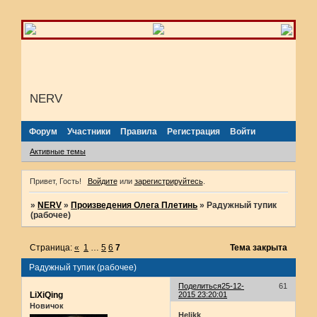
NERV
Форум
Участники
Правила
Регистрация
Войти
Активные темы
Привет, Гость!
Войдите
или
зарегистрируйтесь
.
»
NERV
»
Произведения Олега Плетинь
»
Радужный тупик
(рабочее)
Страница:
«
1
…
5
6
7
Тема закрыта
Радужный тупик (рабочее)
Поделиться
25-12-
61
LiXiQing
2015 23:20:01
Новичок
Helikk