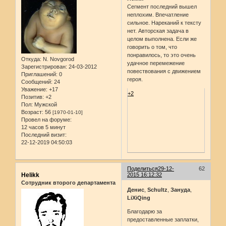
Сегмент последний вышел
неплохим. Впечатление
сильное. Нареканий к тексту
нет. Авторская задача в
целом выполнена. Если же
говорить о том, что
понравилось, то это очень
Откуда:
N. Novgorod
удачное перемежение
Зарегистрирован
: 24-03-2012
повествования с движением
Приглашений:
0
героя.
Сообщений:
24
Уважение:
+17
+2
Позитив:
+2
Пол:
Мужской
Возраст:
56
[1970-01-10]
Провел на форуме:
12 часов 5 минут
Последний визит:
22-12-2019 04:50:03
Поделиться
29-12-
62
Helikk
2015 16:12:32
Сотрудник второго департамента
Денис
,
Schultz
,
Зануда
,
LiXiQing
Благодарю за
предоставленные заплатки,