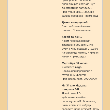
припёрлась... Мне их в
прошлый раз хватило. чуть
до смерти не заездили...
Прячусь в шка... (дальше
запись оборвана - прим. ред
День семнадцатый.
Завтра большой выход
флота... Помогитеееее....
Какой-то день.
К нам перебазировали
дивизион субмарин... Не
буду!!! Я не педофи... (далее
на странице клякса, и кривая
линия - прим. ред.)
Мартобря 86 числа
никакого года.
Заключили перемирие с
глубинным флотом.
Принцесса-порт...АААААА!!!!!
Чи 34 сло Мц гдао,
февраль 349.
Я всё понял! Это
действительно был
порномультик!!!! Боженька,
Ками-сама, кто-нибудь,
заберите меня отсюда!!! Хочу