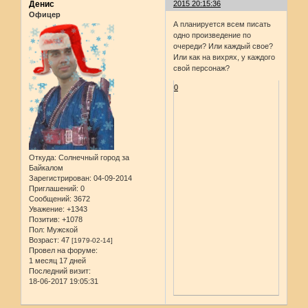
Денис
2015 20:15:36
Офицер
А планируется всем писать
одно произведение по
очереди? Или каждый свое?
Или как на вихрях, у каждого
свой персонаж?
0
Откуда:
Солнечный город за
Байкалом
Зарегистрирован
: 04-09-2014
Приглашений:
0
Сообщений:
3672
Уважение:
+1343
Позитив:
+1078
Пол:
Мужской
Возраст:
47
[1979-02-14]
Провел на форуме:
1 месяц 17 дней
Последний визит:
18-06-2017 19:05:31