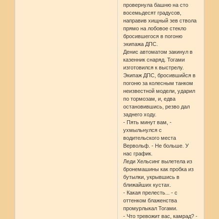
провернула башню на сто
восемьдесят градусов,
направив хищный зев ствола
прямо на лобовое стекло
бросившегося в погоню
экипажа ДПС.
Денис автоматом закинул в
казенник снаряд. Тогами
изготовился к выстрелу.
Экипаж ДПС, бросившийся в
погоню за колесным танком
неизвестной модели, ударил
по тормозам, и, едва
остановившись, резво дал
заднего ходу.
- Пять минут вам, -
ухмыльнулся с
водительского места
Вервольф. - Не больше. У
нас график.
Леди Хельсинг вылетела из
бронемашины как пробка из
бутылки, укрывшись в
ближайших кустах.
- Какая прелесть... - с
оттенком блаженства
промурлыкал Тогами.
- Что тревожит вас, камрад? -