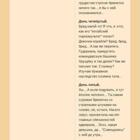
грудастая строгая брюнетка
ничего так... я бы с ней
познакомился...
День четвёртый.
Бред какой-то! Я что, в этот,
как его "кетайский
порномультег" попал?
Девочки-корабли? Бред, бред,
бред... А как же перепеть
Гудериана, прикрутить
командирскую башенку
Хрущёву и так далее? Как же
письмо тов. Сталину?
Изучаю бумажное
наследство хозяина тела...
День пятый.
Хы... А если подумать, и тут
вполне неплохо... Та самая
суровая брюнетка со
странными штуками на
голове, её, кстати, Нагато
зовут, просветила насчёт
главных обязанностей
адмирала... Эххх, какая
девушка, да... "Совещались"
с ней до утра...