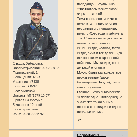
попаданца - неудачника.
Участвовать может любой.
Формат - любой.
Тема рассказов, или чего
получится - приключения
неудачливого попаданца,
вместо 41-го года и кабинета
тов. Сталина попадающего в
аниме разных жанров -
сёнен, сёдзе, кодомо, махо-
сёдзе, эччи и так далее....(за
исключением откровенной
яойщины. Мы злодеи, но не
Откуда:
Хабаровск
до такой степени)
Зарегистрирован
: 09-03-2012
Приглашений:
1
Можно брать как конкретное
Сообщений:
4823
произведение (даже
Уважение:
+7138
богомерзкое Наруто), так и
Позитив:
+1532
жанр в целиком.
Пол:
Мужской
Главное - чтоб было весело.
Возраст:
50
[1975-10-07]
Условие одно - попаданец не
Провел на форуме:
знает, что такое аниме
5 месяцев 12 дней
вообще и не видел ни одного
Последний визит:
сериала/фильма.
03-08-2026 22:25:42
+2
Поделиться
21-02-
2