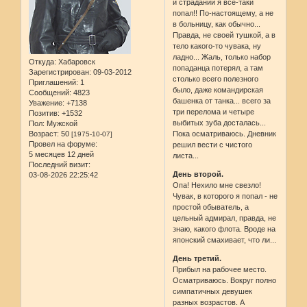
и страданий я всё-таки
попал!! По-настоящему, а не
в больницу, как обычно...
Правда, не своей тушкой, а в
тело какого-то чувака, ну
ладно... Жаль, только набор
Откуда:
Хабаровск
попаданца потерял, а там
Зарегистрирован
: 09-03-2012
столько всего полезного
Приглашений:
1
было, даже командирская
Сообщений:
4823
башенка от танка... всего за
Уважение:
+7138
три перелома и четыре
Позитив:
+1532
выбитых зуба досталась...
Пол:
Мужской
Возраст:
50
Пока осматриваюсь. Дневник
[1975-10-07]
Провел на форуме:
решил вести с чистого
5 месяцев 12 дней
листа...
Последний визит:
День второй.
03-08-2026 22:25:42
Опа! Нехило мне свезло!
Чувак, в которого я попал - не
простой обыватель, а
цельный адмирал, правда, не
знаю, какого флота. Вроде на
японский смахивает, что ли...
День третий.
Прибыл на рабочее место.
Осматриваюсь. Вокруг полно
симпатичных девушек
разных возрастов. А