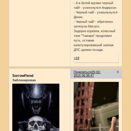
- А в белой кружке черный
чай! - усмехнулся Андерсон.
- Черный чай! - ухмыльнулся
Денис.
- Черный чай! - обреченно
затянула Мисато.
Задорно взревев, колесный
танк "Тамара" продолжил
путь, оставив
капитулировавший экипаж
ДПС далеко позади.
+19
Поделиться
25-02-
8
SorrowFiend
2015 06:38:47
Заблокирован