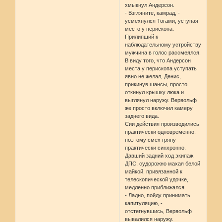
хмыкнул Андерсон.
- Взгляните, камрад, -
усмехнулся Тогами, уступая
место у перископа.
Прилипший к
наблюдательному устройству
мужчина в голос рассмеялся.
В виду того, что Андерсон
места у перископа уступать
явно не желал, Денис,
прикинув шансы, просто
откинул крышку люка и
выглянул наружу. Вервольф
же просто включил камеру
заднего вида.
Сии действия производились
практически одновременно,
поэтому смех гряну
практически синхронно.
Давший задний ход экипаж
ДПС, судорожно махая белой
майкой, привязанной к
телескопической удочке,
медленно приближался.
- Ладно, пойду принимать
капитуляцию, -
отстегнувшись, Вервольф
вывалился наружу.