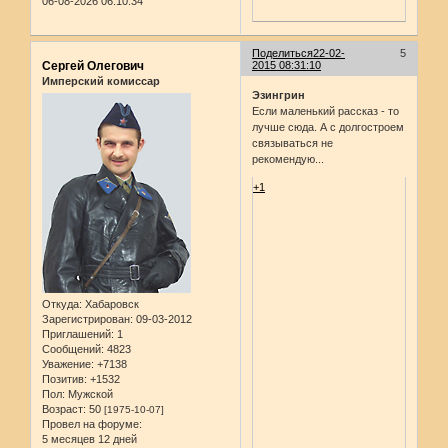
06-08-2026 06:10:34
Поделиться
22-02-
5
Сергей Олегович
2015 08:31:10
Имперский комиссар
Эзингрин
Если маленький рассказ - то
лучше сюда. А с долгостроем
связываться не
рекомендую...
+1
Откуда:
Хабаровск
Зарегистрирован
: 09-03-2012
Приглашений:
1
Сообщений:
4823
Уважение:
+7138
Позитив:
+1532
Пол:
Мужской
Возраст:
50
[1975-10-07]
Провел на форуме:
5 месяцев 12 дней