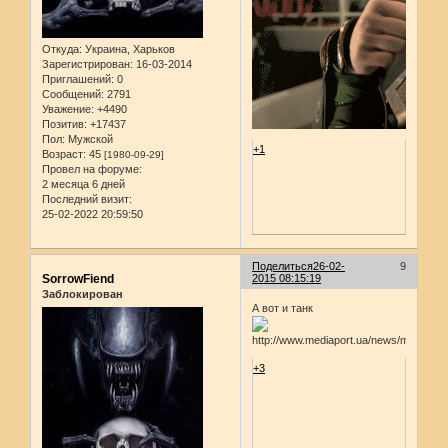
Откуда:
Украина, Харьков
Зарегистрирован
: 16-03-2014
Приглашений:
0
Сообщений:
2791
Уважение:
+4490
Позитив:
+17437
Пол:
Мужской
+1
Возраст:
45
[1980-09-29]
Провел на форуме:
2 месяца 6 дней
Последний визит:
25-02-2022 20:59:50
Поделиться
26-02-
9
SorrowFiend
2015 08:15:19
Заблокирован
А вот и танк
+3