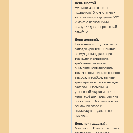
День шестой.
Ну нифигассе счастье
подвалило! Это что, я могу
тут с любой, когда угодно???
И даже с несколькими
сразу??? Да это просто рай
какой-то!!!
День девятый.
Так и знал, что тут какое-то
западло кроется... Пришла
возмущённая делегация
торпедного дивизиона,
требовала тоже моего
внимания. Мотивировали
тем, что они только с боевого
выхода, и вообще, наглые
крейсера не в свою очередь
залезли... Отсылки на
уголовный кодекс и то, что
малы ещё для таких дел - не
прокатили... Ввалились всей
бандой во главе с
Шимакадзе... дальше не
помню...
День тринадцатый.
Мамочки.... Конго с сёстрами