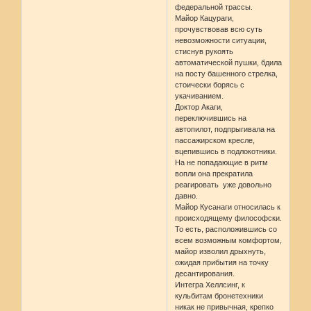
федеральной трассы.
Майор Кацураги,
прочувствовав всю суть
невозможности ситуации,
стиснув рукоять
автоматической пушки, бдила
на посту башенного стрелка,
стоически борясь с
укачиванием.
Доктор Акаги,
переключившись на
автопилот, подпрыгивала на
пассажирском кресле,
вцепившись в подлокотники.
На не попадающие в ритм
вопли она прекратила
реагировать уже довольно
давно.
Майор Кусанаги относилась к
происходящему философски.
То есть, расположившись со
всем возможным комфортом,
майор изволил дрыхнуть,
ожидая прибытия на точку
десантирования.
Интегра Хеллсинг, к
кульбитам бронетехники
никак не привычная, крепко