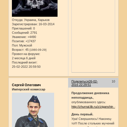
Откуда:
Украина, Харьков
Зарегистрирован
: 16-03-2014
Приглашений:
0
Сообщений:
2791
Уважение:
+4490
Позитив:
+17437
Пол:
Мужской
Возраст:
45
[1980-09-29]
Провел на форуме:
2 месяца 6 дней
Последний визит:
25-02-2022 20:59:50
Поделиться
26-02-
10
Сергей Олегович
2015 22:29:51
Имперский комиссар
Продолжение дневника
непопаданца.
,
опубликованного здесь:
http://zhurnal.lib.ru/z/ziganshin_s_o/dne
День первый.
Ура! Свершилось! Наконец-
то!!! После стольких мучений