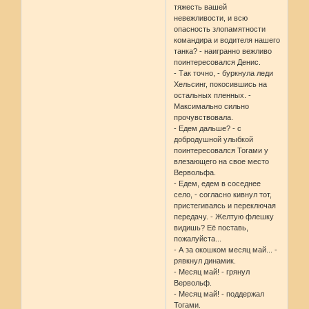
тяжесть вашей
невежливости, и всю
опасность злопамятности
командира и водителя нашего
танка? - наигранно вежливо
поинтересовался Денис.
- Так точно, - буркнула леди
Хельсинг, покосившись на
остальных пленных. -
Максимально сильно
прочувствовала.
- Едем дальше? - с
добродушной улыбкой
поинтересовался Тогами у
влезающего на свое место
Вервольфа.
- Едем, едем в соседнее
село, - согласно кивнул тот,
пристегиваясь и переключая
передачу. - Желтую флешку
видишь? Её поставь,
пожалуйста...
- А за окошком месяц май... -
рявкнул динамик.
- Месяц май! - грянул
Вервольф.
- Месяц май! - поддержал
Тогами.