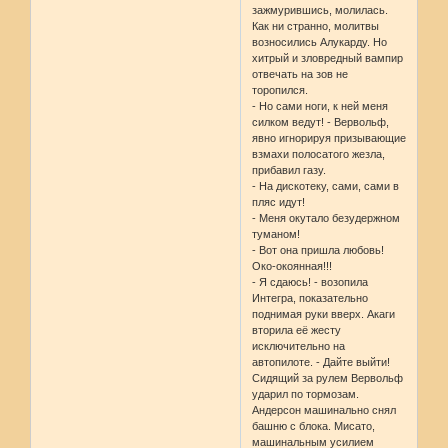
зажмурившись, молилась.
Как ни странно, молитвы
возносились Алукарду. Но
хитрый и зловредный вампир
отвечать на зов не
торопился.
- Но сами ноги, к ней меня
силком ведут! - Вервольф,
явно игнорируя призывающие
взмахи полосатого жезла,
прибавил газу.
- На дискотеку, сами, сами в
пляс идут!
- Меня окутало безудержном
туманом!
- Вот она пришла любовь!
Око-окоянная!!!
- Я сдаюсь! - возопила
Интегра, показательно
поднимая руки вверх. Акаги
вторила её жесту
исключительно на
автопилоте. - Дайте выйти!
Сидящий за рулем Вервольф
ударил по тормозам.
Андерсон машинально снял
башню с блока. Мисато,
машинальным усилием