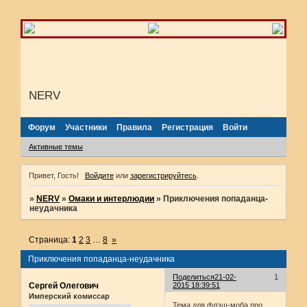
NERV
Форум
Участники
Правила
Регистрация
Войти
Активные темы
Привет, Гость!
Войдите
или
зарегистрируйтесь
.
»
NERV
»
Омаки и интерлюдии
»
Приключения попаданца-
неудачника
Страница:
1
2
3
…
8
»
Приключения попаданца-неудачника
Поделиться
21-02-
1
Сергей Олегович
2015 18:39:51
Имперский комиссар
Тема для флэш-моба про