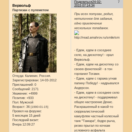
Поделиться
24-02-
7
Вервольф
2015 07:14:34
Партизан с пулеметом
При всех потугах, родил,
нетипичное для задания,
одно приключение
нескольких попаданок.
- Едем, едем в соседнее
село, на дискотеку! - орал
Вервольф.
- Едем, едем на дискотеку со
своею фонотекой! - в тон
горланил Тогами.
Откуда:
Калинин. Россия.
- Едем, едем с гаража угнав
Зарегистрирован
: 14-03-2012
папину Победу! - надрывался
Приглашений:
0
Андерсон.
Сообщений:
2171
- Едем, едем в соседнее село
Уважение:
+4999
на дискотеку! - поддерживал
Позитив:
+933
общее настроение Денис.
Пол:
Мужской
Возраст:
36
Раскрашенный в какой-то
[1990-01-15]
Провел на форуме:
сюрреалистический
5 месяцев 15 дней
камуфляж частный колесный
Последний визит:
танк "Тамара", бодро рыча,
Вчера 12:09:27
резво прыгал по кочкам
условного асфальта