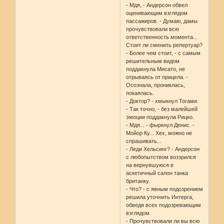
- Мдя, - Андерсон обвел
оценивающим взглядом
пассажиров. - Думаю, дамы
прочувствовали всю
ответственность момента...
Стоит ли сменить репертуар?
- Более чем стоит, - с самым
решительным видом
поддакнула Мисато, не
отрываясь от прицела. -
Осознала, прониклась,
покаялась.
- Доктор? - хмыкнул Тогами.
- Так точно, - без малейшей
эмоции поддакнула Рицко.
- Мдя... - фыркнул Денис. -
Мойор Ку... Хех, можно не
спрашивать...
- Леди Хельсинг? - Андерсон
с любопытством воззрился
на вернувшуюся в
аскетичный салон танка
британку.
- Что? - с явным подозрением
решила уточнить Интерга,
обведя всех подозревающим
взглядом.
- Прочувствовали ли вы всю