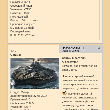
Приглашений:
1
Сообщений:
4823
Уважение:
+7138
Позитив:
+1532
Пол:
Мужской
Возраст:
50
[1975-10-07]
Провел на форуме:
5 месяцев 12 дней
Последний визит:
03-08-2026 22:25:42
Поделиться
13-04-
183
Т-12
2018 19:38:39
Офицер
Сергей Олегович
А, перепутал.
Тогда да, всё становится на
свои места.
И налетят грозой военной
потерявшие детей матери, в
гневе страшные як кошки. И
покраснеют уши (и не только
Откуда:
Сибирь
) повинных дочек. И
Зарегистрирован
: 27-03-2017
нервная система адмирала
Приглашений:
0
уже приготовится уйти на
Сообщений:
23035
перезагрузку, но встанут
Уважение:
+27747
стеной канмусы и... в общем,