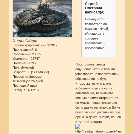
Сергей
Олегович
написал(а):
Пожалуйста,
позаботься об
малышке Флай,
ей надо дать
хорошее
Откуда:
Сибирь
воспитание и
Зарегистрирован
: 27-03-2017
образование.
Приглашений:
0
Сообщений:
23035
Уважение:
+27747
Позитив:
+1196
Просто появляется
Пол:
Мужской
ощущение, что Во больше
Возраст:
33
[1992-09-06]
участвовать в воспитании и
Провел на форуме:
образовании не будет.
10 месяцев 26 дней
К тому же, если мелочь
Последний визит:
взбаламутилась и ушла
Сегодня 14:13:18
самовольно, то никакого
письма с ними отправиться
не могло... если только оно
было давно написано и Во не
решалась его достать из-под
сукна. А дочка, значит, нашла
и тут всё заверте...