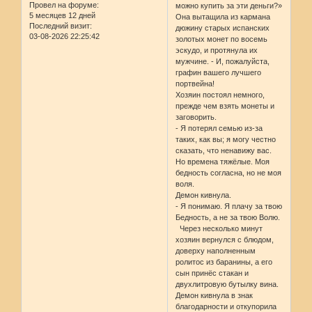
Провел на форуме:
можно купить за эти деньги?»
5 месяцев 12 дней
Она вытащила из кармана
Последний визит:
дюжину старых испанских
03-08-2026 22:25:42
золотых монет по восемь
эскудо, и протянула их
мужчине. - И, пожалуйста,
графин вашего лучшего
портвейна!
Хозяин постоял немного,
прежде чем взять монеты и
заговорить.
- Я потерял семью из-за
таких, как вы; я могу честно
сказать, что ненавижу вас.
Но времена тяжёлые. Моя
бедность согласна, но не моя
воля.
Демон кивнула.
- Я понимаю. Я плачу за твою
Бедность, а не за твою Волю.
Через несколько минут
хозяин вернулся с блюдом,
доверху наполненным
ролитос из баранины, а его
сын принёс стакан и
двухлитровую бутылку вина.
Демон кивнула в знак
благодарности и откупорила