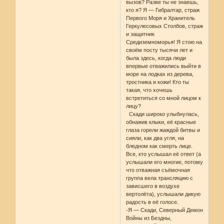
вызов? Разве ты не знаешь,
кто я? Я — Гибралтар, страж
Первого Моря и Хранитель
Геркулесовых Столбов, страж
и защитник
Средиземноморья! Я стою на
своём посту тысячи лет и
была здесь, когда люди
впервые отважились выйти в
море на лодках из дерева,
тростника и кожи! Кто ты
такая, что хочешь
встретиться со мной лицом к
лицу?
Скади широко улыбнулась,
обнажив клыки, её красные
глаза горели жаждой битвы и
сияли, как два угля, на
бледном как смерть лице.
Все, кто услышал её ответ (а
услышали его многие, потому
что отважная съёмочная
группа вела трансляцию с
зависшего в воздухе
вертолёта), услышали дикую
радость в её голосе.
-Я — Скади, Северный Демон
Войны из Бездны,