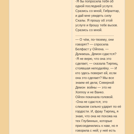
-Я бы попросила тебя об
одной последней услуге.
Сразись со мной, Гибралтар,
и дай мне увидеть силу
Скалы. Я прошу об этой
услуге и брошу тебе вызов.
Сразись со мной.
...........................................
— О чём, по-твоему, они
говорят? — спросила
Белфаст у Ойгена. —
Думаешь, Демон сдастся?
-Я не верю, что она это
сделает, — сказала Тирпиц,
стоявшая неподалёку. — И
кто здесь поверит ей, если
она это сделает? Мы все
знаем её дела; Северной
Демон войны — это не
Хоппоу и не Ванко.
Ойген покачала головой.
-Она не сдастся; это
слишком сильно ударит по её
гордости. И, фрау Тирпиц, я
знаю, что она не похожа на
тех Глубинных, которые
присоединились к нам, но я
говорила с ней; у неё есть