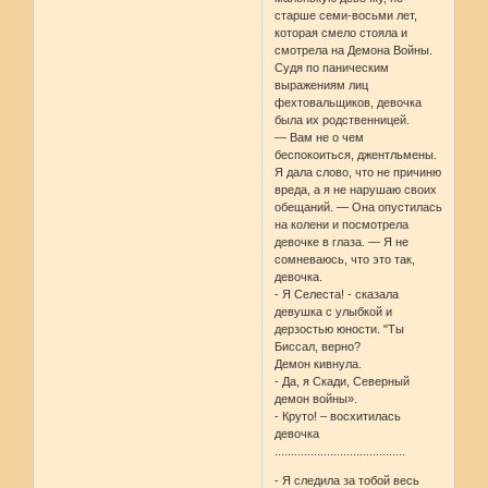
старше семи-восьми лет,
которая смело стояла и
смотрела на Демона Войны.
Судя по паническим
выражениям лиц
фехтовальщиков, девочка
была их родственницей.
— Вам не о чем
беспокоиться, джентльмены.
Я дала слово, что не причиню
вреда, а я не нарушаю своих
обещаний. — Она опустилась
на колени и посмотрела
девочке в глаза. — Я не
сомневаюсь, что это так,
девочка.
- Я Селеста! - сказала
девушка с улыбкой и
дерзостью юности. "Ты
Биссал, верно?
Демон кивнула.
- Да, я Скади, Северный
демон войны».
- Круто! – восхитилась
девочка
........................................
- Я следила за тобой весь