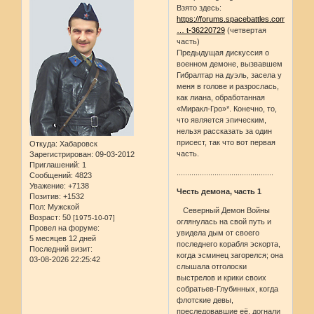
Взято здесь:
https://forums.spacebattles.com/thread
… t-36220729
(четвертая
часть)
Предыдущая дискуссия о
военном демоне, вызвавшем
Гибралтар на дуэль, засела у
меня в голове и разрослась,
как лиана, обработанная
«Миракл-Гро»*. Конечно, то,
что является эпическим,
нельзя рассказать за один
присест, так что вот первая
Откуда:
Хабаровск
часть.
Зарегистрирован
: 09-03-2012
Приглашений:
1
..............................................
Сообщений:
4823
Уважение:
+7138
Честь демона, часть 1
Позитив:
+1532
Пол:
Мужской
Северный Демон Войны
Возраст:
50
[1975-10-07]
оглянулась на свой путь и
Провел на форуме:
увидела дым от своего
5 месяцев 12 дней
последнего корабля эскорта,
Последний визит:
когда эсминец загорелся; она
03-08-2026 22:25:42
слышала отголоски
выстрелов и крики своих
собратьев-Глубинных, когда
флотские девы,
преследовавшие её, догнали