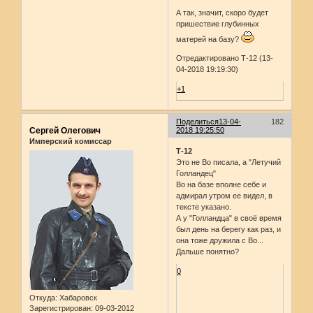
А так, значит, скоро будет
пришествие глубинных
матерей на базу?
Отредактировано Т-12 (13-
04-2018 19:19:30)
+1
Поделиться
13-04-
182
Сергей Олегович
2018 19:25:50
Имперский комиссар
Т-12
Это не Во писала, а "Летучий
Голландец"
Во на базе вполне себе и
адмирал утром ее видел, в
тексте указано.
А у "Голландца" в своё время
был день на берегу как раз, и
она тоже дружила с Во...
Дальше понятно?
0
Откуда:
Хабаровск
Зарегистрирован
: 09-03-2012