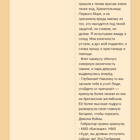
пришла к твоим вратам извне
твоих вод, Хранительница
Первого Моря, и не
причинила вреда никому из
тех, кто находится под твоей
защитой, ни словом, ни
делом. Я испытываю жажду и
голод. Мои конечности
устали, а дух мой подавлен; я
снова прошу о пристанище и
помощи.
Флот канмусу обогнул
северную оконечность
гавани, и пара девушек
выдвинулась вперёд.
- Глубинная! Наконец-то мы
загнали тебя в угол! Люди,
отойдите от причала!» —
крикнула более низкая из них
на британском английском.
Её более высокая подруга
развернула свою главную
батарею, чтобы поразить
Демона Войны.
Гибралтар громко крикнула:
- KMS «Бисмарк», HMS
«Худ», вы должны отступить
сейчас же! Эта Глубинная