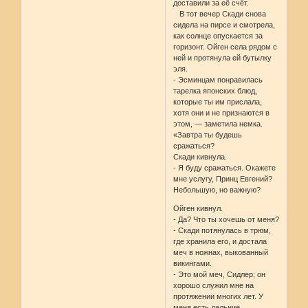
доставили за её счёт.
В тот вечер Скади снова
сидела на пирсе и смотрела,
как солнце опускается за
горизонт. Ойген села рядом с
ней и протянула ей бутылку
эля.
- Эсминцам понравилась
тарелка японских блюд,
которые ты им прислала,
хотя они и не признаются в
этом, — заметила немка.
«Завтра ты будешь
сражаться?
Скади кивнула.
- Я буду сражаться. Окажете
мне услугу, Принц Евгений?
Небольшую, но важную?
Ойген кивнул.
- Да? Что ты хочешь от меня?
- Скади потянулась в трюм,
где хранила его, и достала
меч в ножнах, выкованный
викингами.
- Это мой меч, Сидлер; он
хорошо служил мне на
протяжении многих лет. У
меня есть дальние