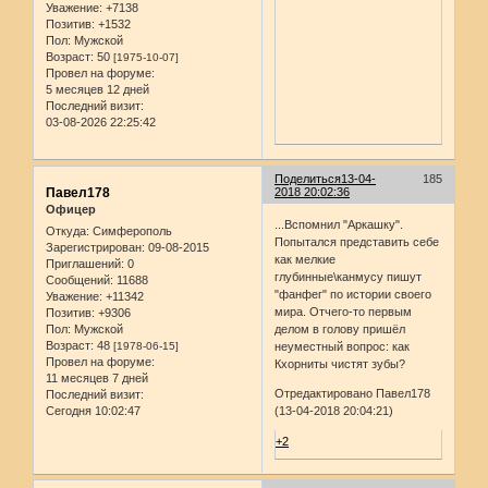
Уважение:
+7138
Позитив:
+1532
Пол:
Мужской
Возраст:
50
[1975-10-07]
Провел на форуме:
5 месяцев 12 дней
Последний визит:
03-08-2026 22:25:42
Поделиться
13-04-
185
Павел178
2018 20:02:36
Офицер
...Вспомнил "Аркашку".
Откуда:
Симферополь
Попытался представить себе
Зарегистрирован
: 09-08-2015
как мелкие
Приглашений:
0
глубинные\канмусу пишут
Сообщений:
11688
"фанфег" по истории своего
Уважение:
+11342
мира. Отчего-то первым
Позитив:
+9306
Пол:
Мужской
делом в голову пришёл
Возраст:
48
[1978-06-15]
неуместный вопрос: как
Провел на форуме:
Кхорниты чистят зубы?
11 месяцев 7 дней
Отредактировано Павел178
Последний визит:
Сегодня 10:02:47
(13-04-2018 20:04:21)
+2