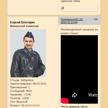
одинокая чайка.
+8
Поделиться
31-10-
190
Сергей Олегович
2024 22:14:04
Имперский комиссар
Рекомендуемый саундтрек во
время чтения:
Откуда:
Хабаровск
Зарегистрирован
: 09-03-2012
Приглашений:
1
Сообщений:
4823
Уважение:
+7138
Позитив:
+1532
Пол:
Мужской
Возраст:
50
[1975-10-07]
Честь демона, часть