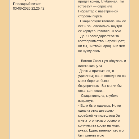
придёт конец, Глубинная. Ты
Последний визит:
готова?» — спросила
03-08-2026 22:25:42
Гибралтар с наветренной
стороны пирса.
Скади почувствовала, как её
бесы зашевелились внутри
её корпуса, готовясь к бою.
- Да. Я благодарю тебя за
гостеприимство, Страж Врат;
ни ты, ни твой народ ни в чём
не нуждались.
Богиня Скалы улыбнулась и
слегка кивнула.
-Должна признаться, я
удивлена; ваше поведение на
моих берегах было
безупречным. Вы могли бы
остаться, если...
Скади кивнула, глубоко
вздохнув.
- Если бы я сдалась. Но ни
одна из этих девушек-
кораблей не позволила бы
мне этого из-за огромного
количества крови на моих
руках. Единственная, кто мог
бы принять мою