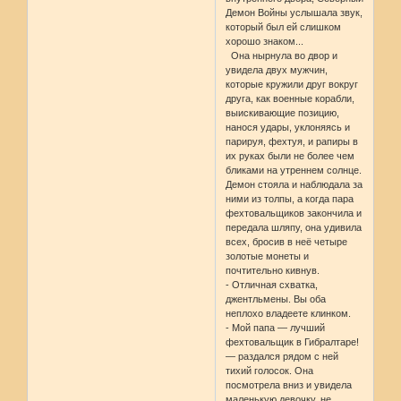
Демон Войны услышала звук,
который был ей слишком
хорошо знаком...
Она нырнула во двор и
увидела двух мужчин,
которые кружили друг вокруг
друга, как военные корабли,
выискивающие позицию,
нанося удары, уклоняясь и
парируя, фехтуя, и рапиры в
их руках были не более чем
бликами на утреннем солнце.
Демон стояла и наблюдала за
ними из толпы, а когда пара
фехтовальщиков закончила и
передала шляпу, она удивила
всех, бросив в неё четыре
золотые монеты и
почтительно кивнув.
- Отличная схватка,
джентльмены. Вы оба
неплохо владеете клинком.
- Мой папа — лучший
фехтовальщик в Гибралтаре!
— раздался рядом с ней
тихий голосок. Она
посмотрела вниз и увидела
маленькую девочку, не