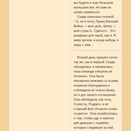
вы будете в ещё большем
меньшинстве. Но вам не
нужно сражаться.
Скади покачала головой.
- О, но я хочу, Принц Евгений.
Война — моя цель, битва —
моя страсть. Сдаться... Это
анафема для такой, как я. Я
живу мечом, и когда-нибудь я
умру с ним...
....................................................
Второй день прошёл почти
так же, как и первый: Скади
объедалась и напивалась,
пока команда спешила её
починить. Она была
неизменно вежлива со всеми,
искренне благодарила и
соблюдала не только букву,
но и дух своего соглашения.
Она наблюдала, как отец
Селесты, Родриго, и её
старший брат Игнасио снова
ссорятся. Она позаботилась
о том, чтобы еду и напитки
для девушек с корабля,
которые следовали за ней,