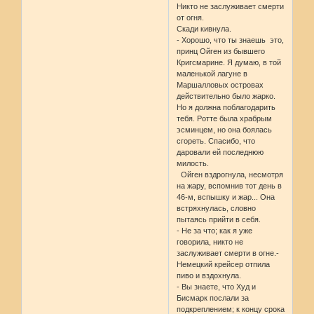
Никто не заслуживает смерти
от огня.
Скади кивнула.
- Хорошо, что ты знаешь это,
принц Ойген из бывшего
Кригсмарине. Я думаю, в той
маленькой лагуне в
Маршалловых островах
действительно было жарко.
Но я должна поблагодарить
тебя. Ротте была храбрым
эсминцем, но она боялась
сгореть. Спасибо, что
даровали ей последнюю
милость.
Ойген вздрогнула, несмотря
на жару, вспомнив тот день в
46-м, вспышку и жар... Она
встряхнулась, словно
пытаясь прийти в себя.
- Не за что; как я уже
говорила, никто не
заслуживает смерти в огне.-
Немецкий крейсер отпила
пиво и вздохнула.
- Вы знаете, что Худ и
Бисмарк послали за
подкреплением; к концу срока