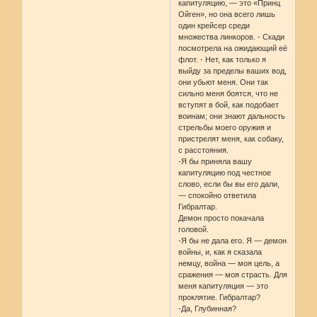
капитуляцию, — это «Принц
Ойген», но она всего лишь
один крейсер среди
множества линкоров. - Скади
посмотрела на ожидающий её
флот. - Нет, как только я
выйду за пределы ваших вод,
они убьют меня. Они так
сильно меня боятся, что не
вступят в бой, как подобает
воинам; они знают дальность
стрельбы моего оружия и
пристрелят меня, как собаку,
с расстояния.
-Я бы приняла вашу
капитуляцию под честное
слово, если бы вы его дали,
— спокойно ответила
Гибралтар.
Демон просто покачала
головой.
-Я бы не дала его. Я — демон
войны, и, как я сказала
немцу, война — моя цель, а
сражения — моя страсть. Для
меня капитуляция — это
проклятие. Гибралтар?
-Да, Глубинная?