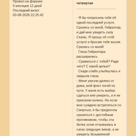
Провел на форуме:
четвертая
5 месяцев 12 дней
...........................................
Последний визит:
03-08-2026 22:25:42
- Я бы попросила тебя об
одной последней услуге.
Сразись со мной, Гибралтар,
и дай мне увидеть силу
Скалы. Я прошу об этой
услуге и бросаю тебе вызов.
Сразись со мной!
Глаза Гибралтара
расширились.
- Сражаться с тобой? Ради
чего? С какой целью?
Скади слабо улыбнулась и
закрыла глаза.
- Меня увезли далеко от
дома, мой флот погиб по
пути. У меня есть выбор:
сдаться или умереть, и я не
преклоню колено. Но если
мне суждено встретиться со
Смертью, я бы предпочла
сразиться с достойным
противником, чтобы эта
битва эхом отзывалась в
сагах грядущих веков, а не
умереть безымянной