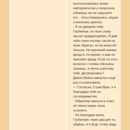
воспользовалась моим
нейтралитетом и попросила
убежища; вы не нарушите
его. - Она повернулась лицом
к военному демону.
- Я не доверяю тебе,
Глубинная, но твои слова
звучат правдоподобно. Я дам
тебе сорок восемь часов на
моих берегах, но ни минутой
больше. Не причиняй никому
вреда в это время, и вам не
причинят вреда. Если ты хоть
волосок с головы обезьяны
тронешь, я лично уничтожу
тебя. Договорились?
Демон Войны кивнула и ещё
раз отсалютовала.
— Согласна, Страж Врат, и я
благодарю тебя за
гостеприимство.
Гибралтар кивнула в ответ,
её тёмно-карие глаза
сузились.
- Не благодари меня,
Глубинная; через два дня ты
уйдёшь, и я буду этому рада.