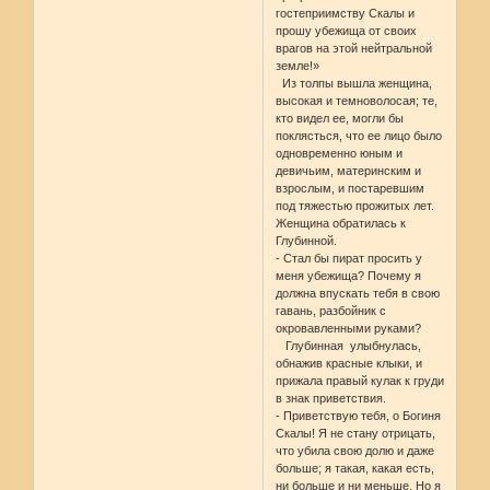
гостеприимству Скалы и
прошу убежища от своих
врагов на этой нейтральной
земле!»
Из толпы вышла женщина,
высокая и темноволосая; те,
кто видел ее, могли бы
поклясться, что ее лицо было
одновременно юным и
девичьим, материнским и
взрослым, и постаревшим
под тяжестью прожитых лет.
Женщина обратилась к
Глубинной.
- Стал бы пират просить у
меня убежища? Почему я
должна впускать тебя в свою
гавань, разбойник с
окровавленными руками?
Глубинная улыбнулась,
обнажив красные клыки, и
прижала правый кулак к груди
в знак приветствия.
- Приветствую тебя, о Богиня
Скалы! Я не стану отрицать,
что убила свою долю и даже
больше; я такая, какая есть,
ни больше и ни меньше. Но я