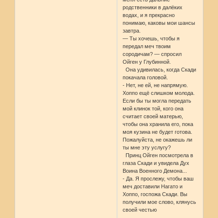
родственники в далёких
водах, и я прекрасно
понимаю, каковы мои шансы
завтра.
— Ты хочешь, чтобы я
передал меч твоим
сородичам? — спросил
Ойген у Глубинной.
Она удивилась, когда Скади
покачала головой.
- Нет, не ей, не напрямую.
Хоппо ещё слишком молода.
Если бы ты могла передать
мой клинок той, кого она
считает своей матерью,
чтобы она хранила его, пока
моя кузина не будет готова.
Пожалуйста, не окажешь ли
ты мне эту услугу?
Принц Ойген посмотрела в
глаза Скади и увидела Дух
Воина Военного Демона...
- Да. Я прослежу, чтобы ваш
меч доставили Нагато и
Хоппо, госпожа Скади. Вы
получили мое слово, клянусь
своей честью