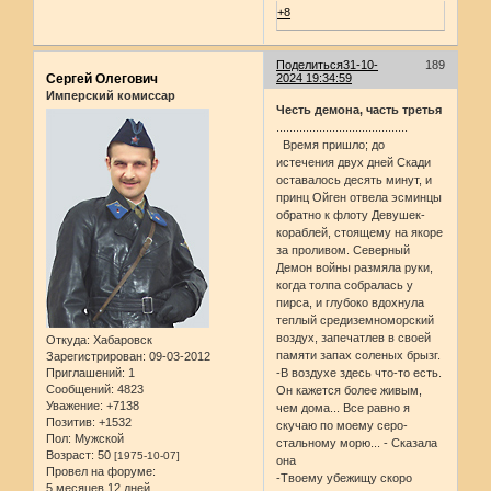
+8
Поделиться
31-10-
189
Сергей Олегович
2024 19:34:59
Имперский комиссар
Честь демона, часть третья
........................................
Время пришло; до
истечения двух дней Скади
оставалось десять минут, и
принц Ойген отвела эсминцы
обратно к флоту Девушек-
кораблей, стоящему на якоре
за проливом. Северный
Демон войны размяла руки,
когда толпа собралась у
пирса, и глубоко вдохнула
теплый средиземноморский
воздух, запечатлев в своей
Откуда:
Хабаровск
памяти запах соленых брызг.
Зарегистрирован
: 09-03-2012
Приглашений:
1
-В воздухе здесь что-то есть.
Сообщений:
4823
Он кажется более живым,
Уважение:
+7138
чем дома... Все равно я
Позитив:
+1532
скучаю по моему серо-
Пол:
Мужской
стальному морю... - Сказала
Возраст:
50
[1975-10-07]
она
Провел на форуме:
-Твоему убежищу скоро
5 месяцев 12 дней