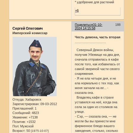
* удобрение для растений
+6
Поделиться
31-10-
188
Сергей Олегович
2024 14:15:58
Имперский комиссар
Честь демона, часть вторая
...................................
Северный Демон войны,
получив Убежище на два дня,
сначала отправилась в кафе
после того, как избавилась от
самой звериной части своего
снаряжения.
- Я не ела четыре дня, и не
ела нормально с тех пор, как
меня загнали на юг... -
сказала она.
Владелец кафе в страхе
Откуда:
Хабаровск
уставился на неё, когда она
Зарегистрирован
: 09-03-2012
села за один из столиков на
Приглашений:
1
улице.
Сообщений:
4823
- Сэр, — сказала она, — не
Уважение:
+7138
могли бы вы принести мне
Позитив:
+1532
фирменное блюдо вашего
Пол:
Мужской
Возраст:
50
заведения, столько, сколько
[1975-10-07]