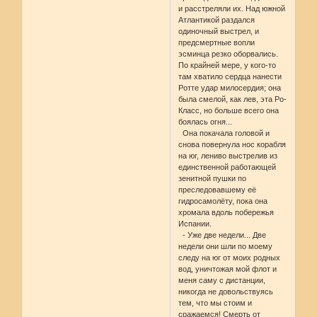
и расстреляли их. Над южной
Атлантикой раздался
одиночный выстрел, и
предсмертные вопли
эсминца резко оборвались.
По крайней мере, у кого-то
там хватило сердца нанести
Ротте удар милосердия; она
была смелой, как лев, эта Ро-
Класс, но больше всего она
боялась огня...
Она покачала головой и
снова повернула нос корабля
на юг, лениво выстрелив из
единственной работающей
зенитной пушки по
преследовавшему её
гидросамолёту, пока она
хромала вдоль побережья
Испании.
- Уже две недели... Две
недели они шли по моему
следу на юг от моих родных
вод, уничтожая мой флот и
меня саму с дистанции,
никогда не довольствуясь
тем, что мы стоим и
сражаемся! Смерть от