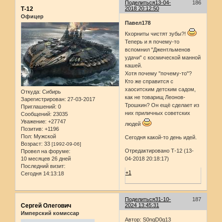
Поделиться
13-04-
186
Т-12
2018 20:12:50
Офицер
Павел178
Кхорниты чистят зубы?!
Теперь и я почему-то
вспомнил "Джентльменов
удачи" с космической манной
кашей.
Хотя почему "почему-то"?
Кто же справится с
хаоситским детским садом,
Откуда:
Сибирь
как не товарищ Леонов-
Зарегистрирован
: 27-03-2017
Трошкин? Он ещё сделает из
Приглашений:
0
них приличных советских
Сообщений:
23035
Уважение:
+27747
людей
Позитив:
+1196
Пол:
Мужской
Сегодня какой-то день идей.
Возраст:
33
[1992-09-06]
Отредактировано Т-12 (13-
Провел на форуме:
10 месяцев 26 дней
04-2018 20:18:17)
Последний визит:
+1
Сегодня 14:13:18
Поделиться
31-10-
187
Сергей Олегович
2024 13:45:31
Имперский комиссар
Автор: S0ngD0g13