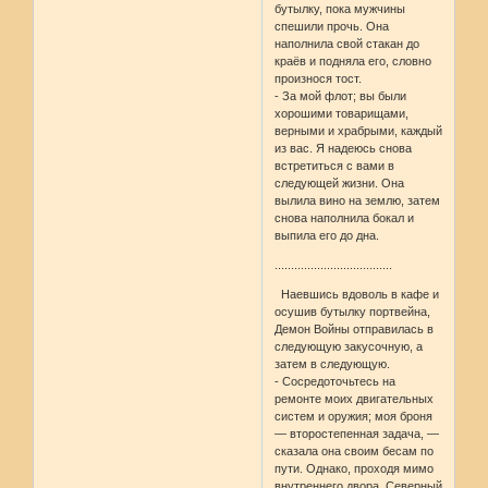
бутылку, пока мужчины
спешили прочь. Она
наполнила свой стакан до
краёв и подняла его, словно
произнося тост.
- За мой флот; вы были
хорошими товарищами,
верными и храбрыми, каждый
из вас. Я надеюсь снова
встретиться с вами в
следующей жизни. Она
вылила вино на землю, затем
снова наполнила бокал и
выпила его до дна.
....................................
Наевшись вдоволь в кафе и
осушив бутылку портвейна,
Демон Войны отправилась в
следующую закусочную, а
затем в следующую.
- Сосредоточьтесь на
ремонте моих двигательных
систем и оружия; моя броня
— второстепенная задача, —
сказала она своим бесам по
пути. Однако, проходя мимо
внутреннего двора, Северный