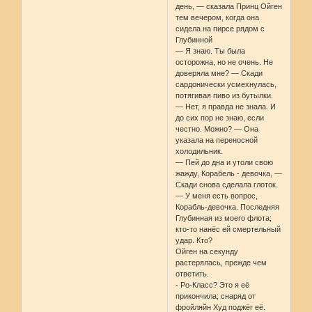
день, — сказала Принц Ойген
тем вечером, когда она
сидела на пирсе рядом с
Глубинной
— Я знаю. Ты была
осторожна, но не очень. Не
доверяла мне? — Скади
сардонически усмехнулась,
потягивая пиво из бутылки.
— Нет, я правда не знала. И
до сих пор не знаю, если
честно. Можно? — Она
указала на переносной
холодильник.
— Пей до дна и утоли свою
жажду, Корабель - девочка, —
Скади снова сделала глоток.
— У меня есть вопрос,
Корабль-девочка. Последняя
Глубинная из моего флота;
кто-то нанёс ей смертельный
удар. Кто?
Ойген на секунду
растерялась, прежде чем
ответить.
- Ро-Класс? Это я её
прикончила; снаряд от
фройляйн Худ поджёг её.