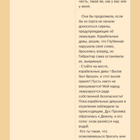
честь, такая же, как у вас или
у меня.
Она бы продолжила, если
бы из порта не начали
доноситься сирены,
предупреждающие об
эвакуации. Корабельные
девы, решив, что Глубинная
нарушила своё слово,
бросились вперёд, но
Гибралтар сама остановила
их, выкрикнув:
- Стойте на месте,
корабельные девы ! Вызов
был брошен, и этот вызов
принят! Пусть никто не
вмешивается! Мой народ
эвакуируется ради
собственной безопасности!
Пока корабельные девушки в
изумлении наблюдали за
происходящим, Дух Пролива
обратилась к Демону, и его
голос эхом разнёсся над
водой.
-Кто ты такая, что
осмеливаешься бросить мне