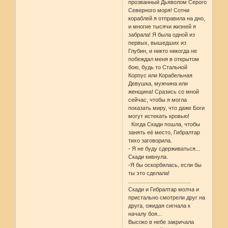
прозванный Дьяволом Серого
Северного моря! Сотни
кораблей я отправила на дно,
и многие тысячи жизней я
забрала! Я была одной из
первых, вышедших из
Глубин, и никто никогда не
побеждал меня в открытом
бою, будь то Стальной
Корпус или Корабельная
Девушка, мужчина или
женщина! Сразись со мной
сейчас, чтобы я могла
показать миру, что даже Боги
могут истекать кровью!
Когда Скади пошла, чтобы
занять её место, Гибралтар
тихо заговорила.
- Я не буду сдерживаться...
Скади кивнула.
-Я бы оскорбилась, если бы
ты это сделала!
.........................................
Скади и Гибралтар молча и
пристально смотрели друг на
друга, ожидая сигнала к
началу боя...
Высоко в небе закричала