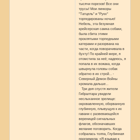
тысячи порезов! Все они
трусы! Мои линкоры
"Татцель" и "Рукх"
торпедированы ночью!
Небель, эта безумная
крейсерская самка собаки,
была сбита этими
проклятыми торпедными
катерами и разорвана на
части, когда поворачивала в
бухту! По крайней мере, я
отомстила за неё; надеюсь, я
попала в их вожака, когда
швырнула головы собак
обратно в их строй... -
Северный Демон Войны
хромала дальше...
Три дня спустя жители
Гибралтара увидели
неслыханное зрелище:
окровавленную, оборванную
глубинную, плывущую к их
гавани с развевающейся
вереницей сигнальных
флагов, обозначавших
желание поговорить. Когда
собралась толпа, Глубинная
прогремела: «Я взываю к