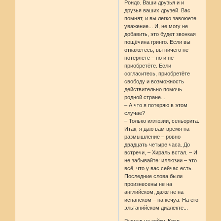
Рондо. Ваши друзья и и
друзья ваших друзей. Вас
помнят, и вы легко завоюете
уважение... И, не могу не
добавить, это будет звонкая
пощёчина гринго. Если вы
откажетесь, вы ничего не
потеряете – но и не
приобретёте. Если
согласитесь, приобретёте
свободу и возможность
действительно помочь
родной стране...
– А что я потеряю в этом
случае?
– Только иллюзии, сеньорита.
Итак, я даю вам время на
размышление – ровно
двадцать четыре часа. До
встречи, – Хираль встал. – И
не забывайте: иллюзии – это
всё, что у вас сейчас есть.
Последние слова были
произнесены не на
английском, даже не на
испанском – на кечуа. На его
эльтанийском диалекте...