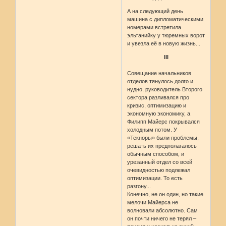
А на следующий день
машина с дипломатическими
номерами встретила
эльтанийку у тюремных ворот
и увезла её в новую жизнь...
III
Совещание начальников
отделов тянулось долго и
нудно, руководитель Второго
сектора разливался про
кризис, оптимизацию и
экономную экономику, а
Филипп Майерс покрывался
холодным потом. У
«Текноры» были проблемы,
решать их предполагалось
обычным способом, и
урезанный отдел со всей
очевидностью подлежал
оптимизации. То есть
разгону...
Конечно, не он один, но такие
мелочи Майерса не
волновали абсолютно. Сам
он почти ничего не терял –