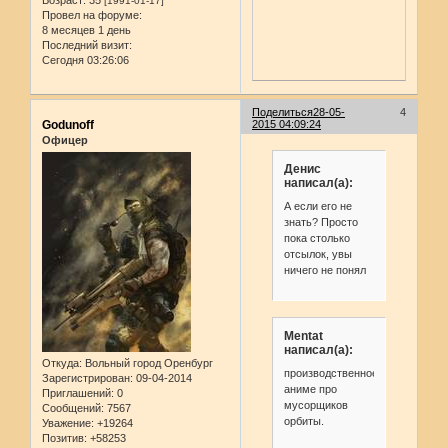
[1991-01-17]
Провел на форуме:
8 месяцев 1 день
Последний визит:
Сегодня 03:26:06
Поделиться
28-05-
4
Godunoff
2015 04:09:24
Офицер
Денис
написал(а):
А если его не
знать? Просто
пока столько
отсылок, увы
ничего не понял
Mentat
написал(а):
Откуда:
Вольный город Оренбург
производственное
Зарегистрирован
: 09-04-2014
аниме про
Приглашений:
0
мусорщиков
Сообщений:
7567
орбиты.
Уважение:
+19264
Позитив:
+58253