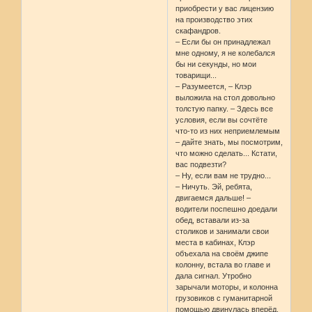
приобрести у вас лицензию
на производство этих
скафандров.
– Если бы он принадлежал
мне одному, я не колебался
бы ни секунды, но мои
товарищи...
– Разумеется, – Клэр
выложила на стол довольно
толстую папку. – Здесь все
условия, если вы сочтёте
что-то из них неприемлемым
– дайте знать, мы посмотрим,
что можно сделать... Кстати,
вас подвезти?
– Ну, если вам не трудно...
– Ничуть. Эй, ребята,
двигаемся дальше! –
водители поспешно доедали
обед, вставали из-за
столиков и занимали свои
места в кабинах, Клэр
объехала на своём джипе
колонну, встала во главе и
дала сигнал. Утробно
зарычали моторы, и колонна
грузовиков с гуманитарной
помощью двинулась вперёд.