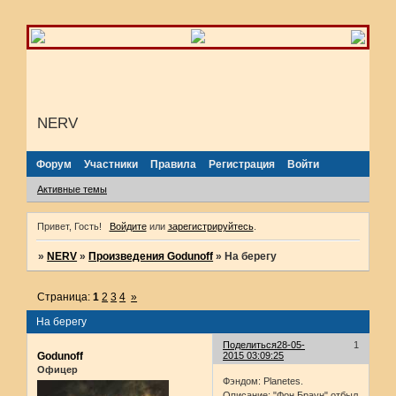
NERV
Форум
Участники
Правила
Регистрация
Войти
Активные темы
Привет, Гость!
Войдите
или
зарегистрируйтесь
.
»
NERV
»
Произведения Godunoff
»
На берегу
Страница:
1
2
3
4
»
На берегу
Поделиться
28-05-
1
Godunoff
2015 03:09:25
Офицер
Фэндом: Planetes.
Описание: "Фон Браун" отбыл