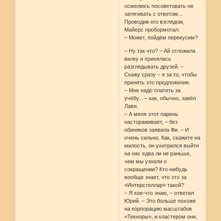
осмелюсь посоветовать не
затягивать с ответом...
Проводив его взглядом,
Майерс пробормотал:
– Может, пойдём перекусим?
– Ну так что? – Ай отложила
вилку и принялась
разглядывать друзей. –
Скажу сразу – я за то, чтобы
принять это предложение.
– Мне надо платить за
учёбу... – как, обычно, завёл
Лави.
– А меня этот парень
настораживает, – без
обиняков заявила Фи. – И
очень сильно. Как, скажите на
милость, он ухитрился выйти
на нас едва ли не раньше,
чем мы узнали о
сокращении? Кто-нибудь
вообще знает, что это за
«Интерстеллар» такой?
– Я кое-что знаю, – ответил
Юрий. – Это больше похоже
на корпорацию масштабов
«Текноры», и кластером они,