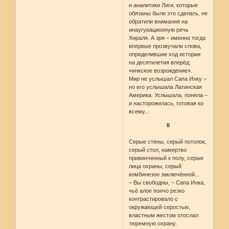
и аналитики Лиги, которые
обязаны были это сделать, не
обратили внимания на
инаугурационную речь
Хираля. А зря – именно тогда
впервые прозвучали слова,
определившие ход истории
на десятилетия вперёд:
«инкское возрождение».
Мир не услышал Сапа Инку –
но его услышала Латинская
Америка. Услышала, поняла –
и насторожилась, готовая ко
всему...
II
Серые стены, серый потолок,
серый стол, намертво
привинченный к полу, серые
лица охраны, серый
комбинезон заключённой...
– Вы свободны, – Сапа Инка,
чьё алое пончо резко
контрастировало с
окружающей серостью,
властным жестом отослал
тюремную охрану.