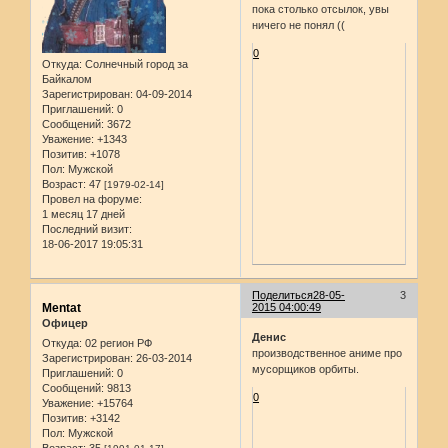
пока столько отсылок, увы
ничего не понял ((
0
Откуда:
Солнечный город за
Байкалом
Зарегистрирован
: 04-09-2014
Приглашений:
0
Сообщений:
3672
Уважение:
+1343
Позитив:
+1078
Пол:
Мужской
Возраст:
47
[1979-02-14]
Провел на форуме:
1 месяц 17 дней
Последний визит:
18-06-2017 19:05:31
Поделиться
28-05-
3
Mentat
2015 04:00:49
Офицер
Денис
Откуда:
02 регион РФ
производственное аниме про
Зарегистрирован
: 26-03-2014
мусорщиков орбиты.
Приглашений:
0
Сообщений:
9813
0
Уважение:
+15764
Позитив:
+3142
Пол:
Мужской
Возраст:
35