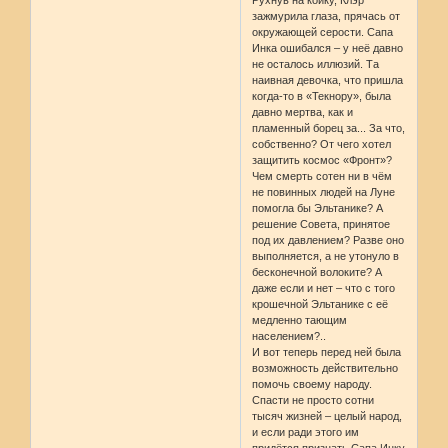
Рухнув на койку, Клэр
зажмурила глаза, прячась от
окружающей серости. Сапа
Инка ошибался – у неё давно
не осталось иллюзий. Та
наивная девочка, что пришла
когда-то в «Текнору», была
давно мертва, как и
пламенный борец за... За что,
собственно? От чего хотел
защитить космос «Фронт»?
Чем смерть сотен ни в чём
не повинных людей на Луне
помогла бы Эльтанике? А
решение Совета, принятое
под их давлением? Разве оно
выполняется, а не утонуло в
бесконечной волоките? А
даже если и нет – что с того
крошечной Эльтанике с её
медленно тающим
населением?..
И вот теперь перед ней была
возможность действительно
помочь своему народу.
Спасти не просто сотни
тысяч жизней – целый народ,
и если ради этого им