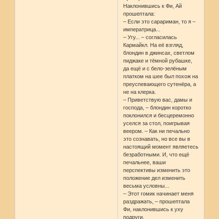
Наклонившись к Фи, Ай
прошептала:
– Если это сарариман, то я –
императрица...
– Угу... – согласилась
Кармайкл. На её взгляд,
блондин в джинсах, светлом
пиджаке и тёмной рубашке,
да ещё и с бело-зелёным
платком на шее был похож на
преуспевающего сутенёра, а
не на клерка.
– Приветствую вас, дамы и
господа, – блондин коротко
поклонился и бесцеремонно
уселся за стол, поигрывая
веером. – Как ни печально
это сознавать, но все вы в
настоящий момент являетесь
безработными. И, что ещё
печальнее, ваши
перспективы изменить это
положение дел изменить
весьма условны...
– Этот гомик начинает меня
раздражать, – прошептала
Фи, наклонившись к уху
подруги.