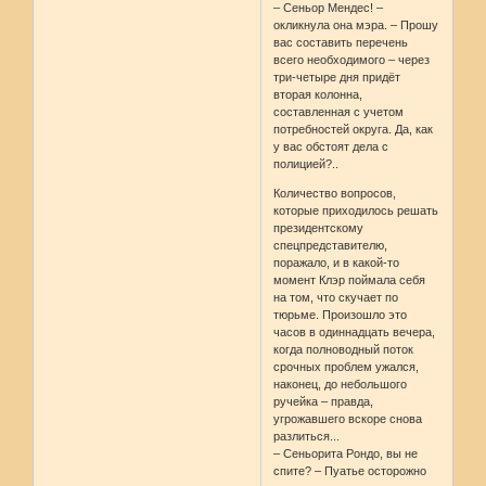
– Сеньор Мендес! –
окликнула она мэра. – Прошу
вас составить перечень
всего необходимого – через
три-четыре дня придёт
вторая колонна,
составленная с учетом
потребностей округа. Да, как
у вас обстоят дела с
полицией?..
Количество вопросов,
которые приходилось решать
президентскому
спецпредставителю,
поражало, и в какой-то
момент Клэр поймала себя
на том, что скучает по
тюрьме. Произошло это
часов в одиннадцать вечера,
когда полноводный поток
срочных проблем ужался,
наконец, до небольшого
ручейка – правда,
угрожавшего вскоре снова
разлиться...
– Сеньорита Рондо, вы не
спите? – Пуатье осторожно