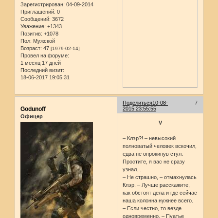
Зарегистрирован
: 04-09-2014
Приглашений:
0
Сообщений:
3672
Уважение:
+1343
Позитив:
+1078
Пол:
Мужской
Возраст:
47
[1979-02-14]
Провел на форуме:
1 месяц 17 дней
Последний визит:
18-06-2017 19:05:31
Поделиться
10-08-
7
Godunoff
2015 23:55:55
Офицер
V
– Клэр?! – невысокий
полноватый человек вскочил,
едва не опрокинув стул. –
Простите, я вас не сразу
узнал...
– Не страшно, – отмахнулась
Клэр. – Лучше расскажите,
как обстоят дела и где сейчас
наша колонна нужнее всего.
– Если честно, то везде
одновременно, – Пуатье