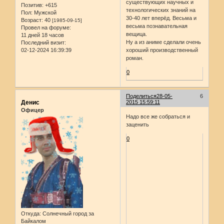
существующих научных и
Позитив:
+615
технологических знаний на
Пол:
Мужской
30-40 лет вперёд. Весьма и
Возраст:
40
[1985-09-15]
весьма познавательная
Провел на форуме:
вещица.
11 дней 18 часов
Ну а из аниме сделали очень
Последний визит:
хороший производственный
02-12-2024 16:39:39
роман.
0
Поделиться
28-05-
6
Денис
2015 15:59:11
Офицер
Надо все же собраться и
заценить
0
Откуда:
Солнечный город за
Байкалом