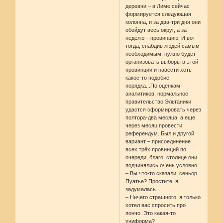
деревни – в Лиме сейчас
формируется следующая
колонна, и за два-три дня они
обойдут весь округ, а за
неделю – провинцию. И вот
тогда, снабдив людей самым
необходимым, нужно будет
организовать выборы в этой
провинции и навести хоть
какое-то подобие
порядка...По оценкам
аналитиков, нормальное
правительство Эльтаники
удастся сформировать через
полтора-два месяца, а еще
через месяц провести
референдум. Был и другой
вариант – присоединение
всех трёх провинций по
очереди, благо, столице они
подчинялись очень условно...
– Вы что-то сказали, сеньор
Пуатье? Простите, я
задумалась...
– Ничего страшного, я только
хотел вас спросить про
пончо. Это какая-то
униформа?