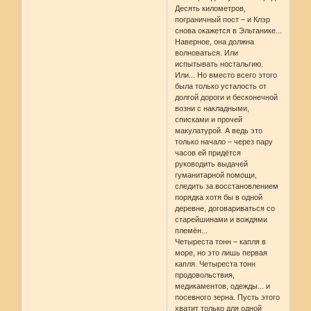
Десять километров,
пограничный пост – и Клэр
снова окажется в Эльтанике...
Наверное, она должна
волноваться. Или
испытывать ностальгию.
Или... Но вместо всего этого
была только усталость от
долгой дороги и бесконечной
возни с накладными,
списками и прочей
макулатурой. А ведь это
только начало – через пару
часов ей придётся
руководить выдачей
гуманитарной помощи,
следить за восстановлением
порядка хотя бы в одной
деревне, договариваться со
старейшинами и вождями
племён...
Четыреста тонн – капля в
море, но это лишь первая
капля. Четыреста тонн
продовольствия,
медикаментов, одежды... и
посевного зерна. Пусть этого
хватит только для одной