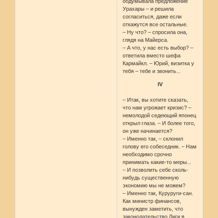
обдумывала предложение
Урахары – и решила
согласиться, даже если
откажутся все остальные.
– Ну что? – спросила она,
глядя на Майерса.
– А что, у нас есть выбор? –
ответила вместо шефа
Кармайкл. – Юрий, визитка у
тебя – тебе и звонить...
IV
– Итак, вы хотите сказать,
что нам угрожает кризис? –
немолодой седеющий японец
открыл глаза. – И более того,
он уже начинается?
– Именно так, – склонил
голову его собеседник. – Нам
необходимо срочно
принимать какие-то меры...
– И позволить себе сколь-
нибудь существенную
экономию мы не можем?
– Именно так, Куруруги-сан.
Как министр финансов,
вынужден заметить, что
законодательство Лиги в