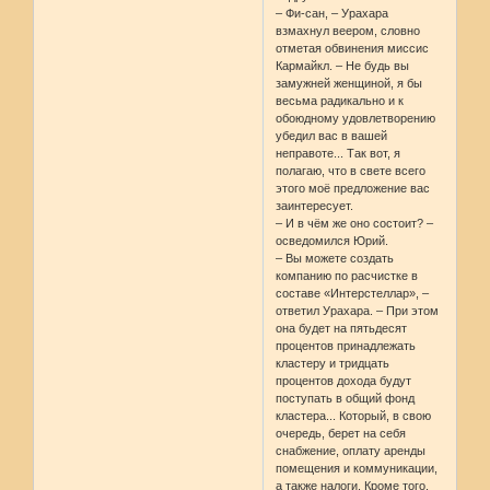
– Фи-сан, – Урахара
взмахнул веером, словно
отметая обвинения миссис
Кармайкл. – Не будь вы
замужней женщиной, я бы
весьма радикально и к
обоюдному удовлетворению
убедил вас в вашей
неправоте... Так вот, я
полагаю, что в свете всего
этого моё предложение вас
заинтересует.
– И в чём же оно состоит? –
осведомился Юрий.
– Вы можете создать
компанию по расчистке в
составе «Интерстеллар», –
ответил Урахара. – При этом
она будет на пятьдесят
процентов принадлежать
кластеру и тридцать
процентов дохода будут
поступать в общий фонд
кластера... Который, в свою
очередь, берет на себя
снабжение, оплату аренды
помещения и коммуникации,
а также налоги. Кроме того,