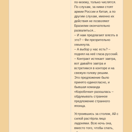
по-моему, только числятся.
По слухам, за ними стоят
армии России и Китая, а по
другим слухам, именно их
действия не позволяют
Бразилии окончательно
развалиться...
– И нам предлагают влезть в
это? – Фи презрительно
хмыкнула.
– А выбор у нас есть? –
поднял на неё глаза русский.
– Контракт истекает завтра,
вот давайте завтра и
встретимся в конторе и на
свежую голову решим.
Это предложение было
принято единогласно, и
бывшая команда
«Коробочки» разошлась –
обдумывать странное
предложение странного
японца.
Устроившись за столом, Ай с
силой растёрла лицо
ладонями. Всю ночь она,
вместо того, чтобы спать,