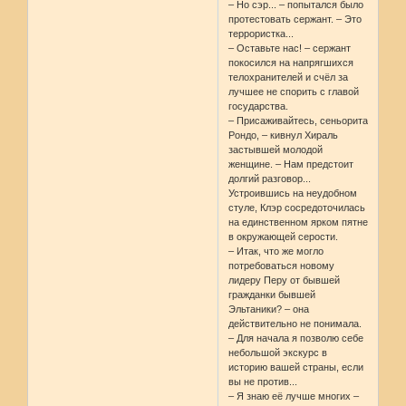
– Но сэр... – попытался было
протестовать сержант. – Это
террористка...
– Оставьте нас! – сержант
покосился на напрягшихся
телохранителей и счёл за
лучшее не спорить с главой
государства.
– Присаживайтесь, сеньорита
Рондо, – кивнул Хираль
застывшей молодой
женщине. – Нам предстоит
долгий разговор...
Устроившись на неудобном
стуле, Клэр сосредоточилась
на единственном ярком пятне
в окружающей серости.
– Итак, что же могло
потребоваться новому
лидеру Перу от бывшей
гражданки бывшей
Эльтаники? – она
действительно не понимала.
– Для начала я позволю себе
небольшой экскурс в
историю вашей страны, если
вы не против...
– Я знаю её лучше многих –