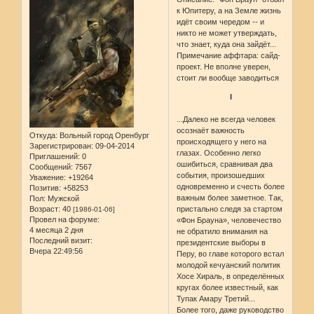
к Юпитеру, а на Земле жизнь
идёт своим чередом -- и
никто не может утверждать,
что знает, куда она зайдёт...
Примечание аффтара: сайд-
проект. Не вполне уверен,
стоит ли вообще заводиться
I
...Далеко не всегда человек
осознаёт важность
Откуда:
Вольный город Оренбург
происходящего у него на
Зарегистрирован
: 09-04-2014
глазах. Особенно легко
Приглашений:
0
ошибиться, сравнивая два
Сообщений:
7567
события, произошедших
Уважение:
+19264
одновременно и счесть более
Позитив:
+58253
важным более заметное. Так,
Пол:
Мужской
Возраст:
40
пристально следя за стартом
[1986-01-06]
Провел на форуме:
«Фон Брауна», человечество
4 месяца 2 дня
не обратило внимания на
Последний визит:
президентские выборы в
Вчера 22:49:56
Перу, во главе которого встал
молодой кечуанский политик
Хосе Хираль, в определённых
кругах более известный, как
Тупак Амару Третий...
Более того, даже руководство