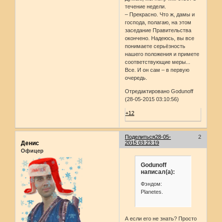
течение недели.
– Прекрасно. Что ж, дамы и
господа, полагаю, на этом
заседание Правительства
окончено. Надеюсь, вы все
понимаете серьёзность
нашего положения и примете
соответствующие меры...
Все. И он сам – в первую
очередь.
Отредактировано Godunoff
(28-05-2015 03:10:56)
+12
Поделиться
28-05-
2
Денис
2015 03:23:19
Офицер
Godunoff
написал(а):
Фэндом:
Planetes.
А если его не знать? Просто