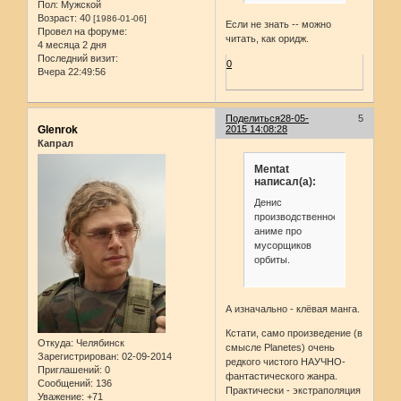
Пол:
Мужской
Возраст:
40
[1986-01-06]
Если не знать -- можно
Провел на форуме:
читать, как оридж.
4 месяца 2 дня
Последний визит:
0
Вчера 22:49:56
Поделиться
28-05-
5
Glenrok
2015 14:08:28
Капрал
Mentat
написал(а):
Денис
производственное
аниме про
мусорщиков
орбиты.
А изначально - клёвая манга.
Кстати, само произведение (в
Откуда:
Челябинск
смысле Planetes) очень
Зарегистрирован
: 02-09-2014
редкого чистого НАУЧНО-
Приглашений:
0
фантастического жанра.
Сообщений:
136
Практически - экстраполяция
Уважение:
+71