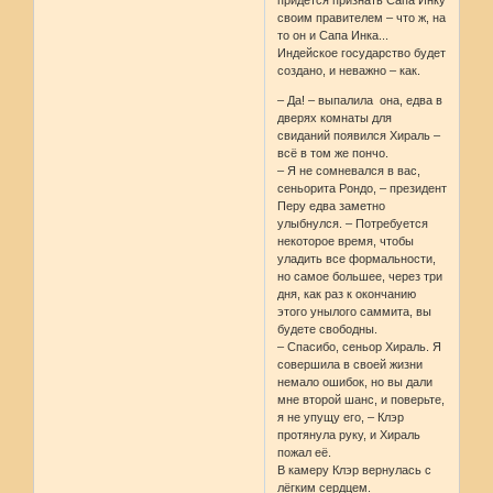
придётся признать Сапа Инку
своим правителем – что ж, на
то он и Сапа Инка...
Индейское государство будет
создано, и неважно – как.
– Да! – выпалила она, едва в
дверях комнаты для
свиданий появился Хираль –
всё в том же пончо.
– Я не сомневался в вас,
сеньорита Рондо, – президент
Перу едва заметно
улыбнулся. – Потребуется
некоторое время, чтобы
уладить все формальности,
но самое большее, через три
дня, как раз к окончанию
этого унылого саммита, вы
будете свободны.
– Спасибо, сеньор Хираль. Я
совершила в своей жизни
немало ошибок, но вы дали
мне второй шанс, и поверьте,
я не упущу его, – Клэр
протянула руку, и Хираль
пожал её.
В камеру Клэр вернулась с
лёгким сердцем.