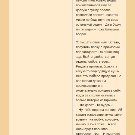
пенсия и несколько акций,
причитавшиеся ему за
долгую службу вполне
позволяли прожить остаток
жизни не бедствуя, но весь
остальной отдел... Да и будут
ли те акции – тоже большой
вопрос.
Услышать своё имя. Встать,
получить папку с приказами,
поблагодарить за пинок под
зад. Выйти, добраться до
отдела, собрать всех.
Раздать приказы, брякнуть
какую-то подходящую чушь...
Всё это Майерс проделал, не
осознавая до конца
происходящего и
окончательно пришел в себя,
когда за столом осталась
только пятёрка «стариков».
– Что делать-то будем?!
– Ну, тебе пора на пенсию, Ай
капает жалование мужа, меня
возьмут на любую грузовую
линию, Юрия тоже... А вот
Лави будет паршиво, –
отозвалась Фи. – И выиграю