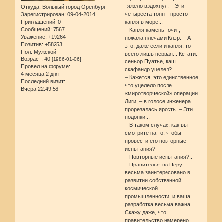
тяжело вздохнул. – Эти
Откуда:
Вольный город Оренбург
четыреста тонн – просто
Зарегистрирован
: 09-04-2014
Приглашений:
0
капля в море...
Сообщений:
7567
– Капля камень точит, –
Уважение:
+19264
пожала плечами Клэр. – А
Позитив:
+58253
это, даже если и капля, то
Пол:
Мужской
всего лишь первая... Кстати,
Возраст:
40
[1986-01-06]
сеньор Пуатье, ваш
Провел на форуме:
скафандр уцелел?
4 месяца 2 дня
– Кажется, это единственное,
Последний визит:
что уцелело после
Вчера 22:49:56
«миротворческой» операции
Лиги, – в голосе инженера
прорезалась ярость. – Эти
подонки...
– В таком случае, как вы
смотрите на то, чтобы
провести его повторные
испытания?
– Повторные испытания?..
– Правительство Перу
весьма заинтересовано в
развитии собственной
космической
промышленности, и ваша
разработка весьма важна...
Скажу даже, что
правительство намерено