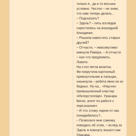
только я , да и то весьма
условно. Честно – не знаю,
что нам теперь делать...
– Подсказать?
– Эдель? – пять взглядов
скрестились на вошедшей
блондинке.
– Решила навестить старых
друзей?
– Отчасти, – невозмутимо
кивнула Ривера. – А отчасти
– кое-что предложить.
Ловите.
На стол легла визитка.
Фи покрутила картонный
прямоугольник в пальцах,
хмыкнула – ребята явно не из
бедных. Ну-ка... «Научно-
промышленный кластер
«Интерстеллар». Урахара
Киске, агент по работе с
персоналом».
– И что этому парню от нас
понадобилось?..
– Позвольте мне самому
поведать об этом, – вслед за
Эдель в комнату вошел сам
Урахара...