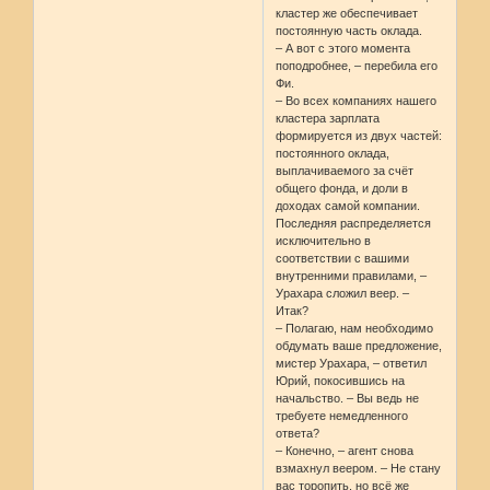
кластер же обеспечивает
постоянную часть оклада.
– А вот с этого момента
поподробнее, – перебила его
Фи.
– Во всех компаниях нашего
кластера зарплата
формируется из двух частей:
постоянного оклада,
выплачиваемого за счёт
общего фонда, и доли в
доходах самой компании.
Последняя распределяется
исключительно в
соответствии с вашими
внутренними правилами, –
Урахара сложил веер. –
Итак?
– Полагаю, нам необходимо
обдумать ваше предложение,
мистер Урахара, – ответил
Юрий, покосившись на
начальство. – Вы ведь не
требуете немедленного
ответа?
– Конечно, – агент снова
взмахнул веером. – Не стану
вас торопить, но всё же