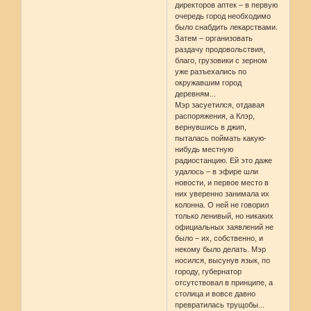
директоров аптек – в первую
очередь город необходимо
было снабдить лекарствами.
Затем – организовать
раздачу продовольствия,
благо, грузовики с зерном
уже разъехались по
окружавшим город
деревням...
Мэр засуетился, отдавая
распоряжения, а Клэр,
вернувшись в джип,
пыталась поймать какую-
нибудь местную
радиостанцию. Ей это даже
удалось – в эфире шли
новости, и первое место в
них уверенно занимала их
колонна. О ней не говорил
только ленивый, но никаких
официальных заявлений не
было – их, собственно, и
некому было делать. Мэр
носился, высунув язык, по
городу, губернатор
отсутствовал в принципе, а
столица и вовсе давно
превратилась трущобы...