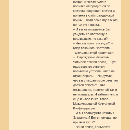
романтическая идея и
попытка отгородиться от
кризиса, сецессия, кризис и
полвека вялой гражданской
войны... Хотя сама идея была
не так уж и плоха...
– И вы не отказались бы
увидеть её настоящую
реализацию, не так ли?..
– Что вы имеете в виду?! –
Клэр вскочила, заставив
телохранителей напрячься.
– Возрождение Державы
Четырех сторон света, – чуть
насмешливо ответил
вольготно устроившийся на
стуле Хираль. – Не думаю,
что вы слышали мою речь, но
должен отметить, что
слышавшие, похоже, её так и
не услышали. И забыли, что я
ещё и Сапа Инка, глава
Международной Кечуанской
Конфедерации...
– И вы планируете начать с
Эльтаники? Бог в помощь, но
при чём тут я?
– Ваши связи, сеньорита