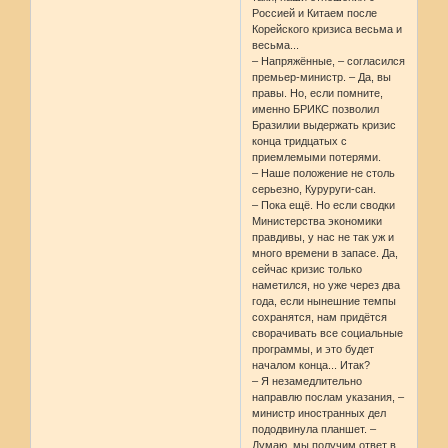
Россией и Китаем после
Корейского кризиса весьма и
весьма...
– Напряжённые, – согласился
премьер-министр. – Да, вы
правы. Но, если помните,
именно БРИКС позволил
Бразилии выдержать кризис
конца тридцатых с
приемлемыми потерями.
– Наше положение не столь
серьезно, Куруруги-сан.
– Пока ещё. Но если сводки
Министерства экономики
правдивы, у нас не так уж и
много времени в запасе. Да,
сейчас кризис только
наметился, но уже через два
года, если нынешние темпы
сохранятся, нам придётся
сворачивать все социальные
программы, и это будет
началом конца... Итак?
– Я незамедлительно
направлю послам указания, –
министр иностранных дел
пододвинула планшет. –
Думаю, мы получим ответ в