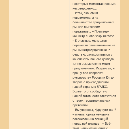
некоторых моментах весьма
несовершенно...
– Итак, экономия
невозможна, а на
большинстве традиционных
рынков мы терпим
поражение... – Премьер-
министр снова закрыл глаза.
– К счастью, мы можем
перенести своё внимание на
рынки нетрадиционные. К
счастью, ознакомившись с
конспектом вашего доклада,
тэнно согласился с моим
предложением. Икари-сан, я
прошу вас направить
руководству России и Китая
запрос о присоединении
нашей страны к БРИКС.
Более того, сообщите о
нашей готовности отказаться
от всех территориальных
претензий.
– Вы уверены, Куруруги-сан?
– миниатюрная женщина
покосилась на лежащий
перед ней планшет. – Всё-
таки, наши отношения с