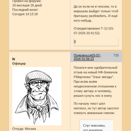
Провел на форуме:
10 месяцев 26 дней
Да он если не в генсеки, то в
Последний визит:
маршалы выйдет только чтоб
Сегодня 14:13:18
бриташку разбомбить. И ещё
кого-нибудь.
Отредактировано Т-12 (01-
07-2026 20:41:52)
0
Поделиться
03-07-
715
Iv
2026 01:56:23
Офицер
Попался мне одобрительный
отзыв на новый НФ-боевичок
Р.Марченко "Злые звёзды".
При всём моём
неоднозначном отношении к
этому автору и человеку,
решил сунуть нос в книгу.
По началу текст шёл
неплохо, но тут автор захотел
плюнуть жеванным говном:
Слуг максимы,
Откуда:
Москва
что краденое