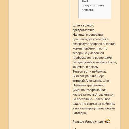
ВОВ
предостаточно
всякого.
Шлака всякого
предостаточно.
Начиная с середины
прошлого десятилетия в
литературе здорово выросла
норма прибыли, так что
теперь не умеренная
графомания, а вовсе даже
безудержный конвейер. Были,
конечно, и плюсы.
Теперь вот и нейронка.
Был вот раньше Берг,
который Александр, а не
Николай- графоманил
(именно "графоманил"-
низкое качество) маленько,
но постоянно. Теперь вот
радостно взялся за нейронку
и погнал
строку
тома. Очень
наглядно.
Раньше было лучше!