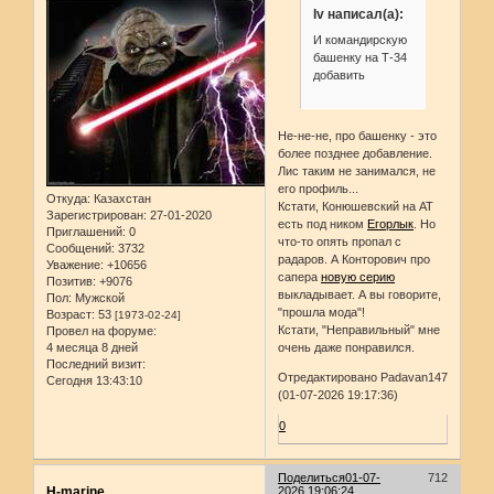
Iv написал(а):
И командирскую
башенку на Т-34
добавить
Не-не-не, про башенку - это
более позднее добавление.
Лис таким не занимался, не
его профиль...
Откуда:
Казахстан
Кстати, Конюшевский на АТ
Зарегистрирован
: 27-01-2020
есть под ником
Егорлык
. Но
Приглашений:
0
что-то опять пропал с
Сообщений:
3732
радаров. А Конторович про
Уважение:
+10656
сапера
новую серию
Позитив:
+9076
выкладывает. А вы говорите,
Пол:
Мужской
"прошла мода"!
Возраст:
53
[1973-02-24]
Кстати, "Неправильный" мне
Провел на форуме:
очень даже понравился.
4 месяца 8 дней
Последний визит:
Отредактировано Padavan147
Сегодня 13:43:10
(01-07-2026 19:17:36)
0
Поделиться
01-07-
712
H-marine
2026 19:06:24