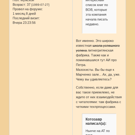
интересный
Пол:
Мужской
Возраст:
37
список книг по
[1989-07-27]
Провел на форуме:
ВОВ, которые
1 месяц 8 дней
эта компания
Последний визит:
начала писать
Вчера 23:23:56
недавно.
Вот именно. Это широко
известная
школа успешного
успеха
литнегритянская
фабрика. Также как и
поминавшаяся тут АИ про
Петра.
Мазохисты. Вы бы еще к
Марченко зале... Ах, да, уже.
Чему вы удивляетесь?
Собственно, если даже для
вас такое приемлемо, не
ждите от них взаимодействия
с читателями: там фабрика с
четкими техпрпоцессами.
Котозавр
написал(а):
Нынче на АТ по