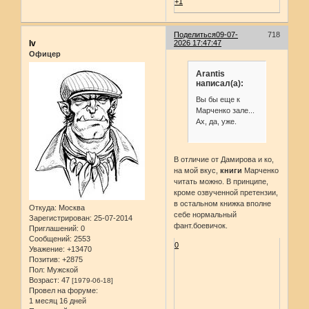
+1
Поделиться
09-07-
718
Iv
2026 17:47:47
Офицер
Arantis
написал(а):
Вы бы еще к
Марченко зале...
Ах, да, уже.
В отличие от Дамирова и ко,
на мой вкус,
книги
Марченко
читать можно. В принципе,
кроме озвученной претензии,
в остальном книжка вполне
Откуда:
Москва
себе нормальный
Зарегистрирован
: 25-07-2014
фант.боевичок.
Приглашений:
0
Сообщений:
2553
0
Уважение:
+13470
Позитив:
+2875
Пол:
Мужской
Возраст:
47
[1979-06-18]
Провел на форуме:
1 месяц 16 дней