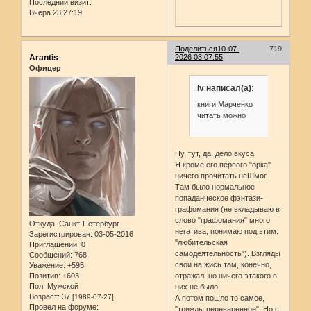
Последний визит:
Вчера 23:27:19
Поделиться
10-07-
719
Arantis
2026 03:07:55
Офицер
Iv написал(а):
книги Марченко
читать можно
Ну, тут, да, дело вкуса.
Я кроме его первого "орка"
ничего прочитать неШмог.
Там было нормальное
попаданческое фэнтази-
графомания (не вкладываю в
слово "графомания" много
Откуда:
Санкт-Петербург
негатива, понимаю под этим:
Зарегистрирован
: 03-05-2016
"любительская
Приглашений:
0
самодеятельность"). Взгляды
Сообщений:
768
свои на жись там, конечно,
Уважение:
+595
Позитив:
+603
отражал, но ничего этакого в
Пол:
Мужской
них не было.
Возраст:
37
[1989-07-27]
А потом пошло то самое,
Провел на форуме:
"трижды переваренное". Но с