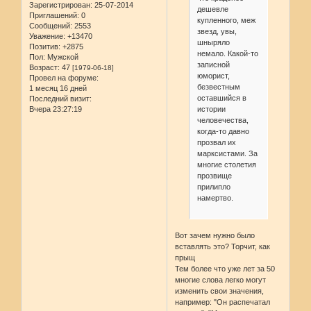
Зарегистрирован
: 25-07-2014
дешевле
Приглашений:
0
купленного, меж
Сообщений:
2553
звезд, увы,
Уважение:
+13470
шныряло
Позитив:
+2875
немало. Какой-то
Пол:
Мужской
записной
Возраст:
47
[1979-06-18]
юморист,
Провел на форуме:
безвестным
1 месяц 16 дней
оставшийся в
Последний визит:
истории
Вчера 23:27:19
человечества,
когда-то давно
прозвал их
марксистами. За
многие столетия
прозвище
прилипло
намертво.
Вот зачем нужно было
вставлять это? Торчит, как
прыщ
Тем более что уже лет за 50
многие слова легко могут
изменить свои значения,
например: "Он распечатал