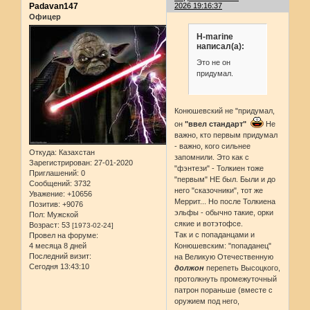
Padavan147
2026 19:16:37
Офицер
H-marine
написал(а):
Это не он
придумал.
Конюшевский не "придумал,
он
"ввел стандарт"
Не
важно, кто первым придумал
- важно, кого сильнее
Откуда:
Казахстан
запомнили. Это как с
Зарегистрирован
: 27-01-2020
"фэнтези" - Толкиен тоже
Приглашений:
0
"первым" НЕ был. Были и до
Сообщений:
3732
него "сказочники", тот же
Уважение:
+10656
Меррит... Но после Толкиена
Позитив:
+9076
эльфы - обычно такие, орки
Пол:
Мужской
сякие и вотэтофсе.
Возраст:
53
[1973-02-24]
Так и с попаданцами и
Провел на форуме:
4 месяца 8 дней
Конюшевским: "попаданец"
Последний визит:
на Великую Отечественную
Сегодня 13:43:10
должон
перепеть Высоцкого,
протолкнуть промежуточный
патрон пораньше (вместе с
оружием под него,