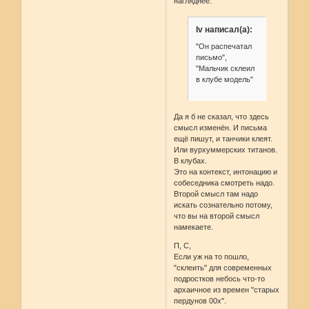
нагляднее.
Iv написал(а):
"Он распечатал
письмо",
"Мальчик склеил
в клубе модель"
Да я б не сказал, что здесь
смысл изменён. И письма
ещё пишут, и танчики клеят.
Или вурхуммерских титанов.
В клубах.
Это на контекст, интонацию и
собеседника смотреть надо.
Второй смысл там надо
искать сознательно потому,
что вы на второй смысл
намекаете.
П, С,
Если уж на то пошло,
"склеить" для современных
подростков небось что-то
архаичное из времен "старых
пердунов 00х".