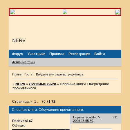
NERV
Форум
Участники
Правила
Регистрация
Войти
Активные темы
Привет, Гость!
Войдите
или
зарегистрируйтесь
.
»
NERV
»
Любимые книги
»
Спорные книги. Обсуждение
прочитанного.
Страница:
«
1
…
70
71
72
Спорные книги. Обсуждение прочитанного.
Поделиться
01-07-
711
Padavan147
2026 18:55:30
Офицер