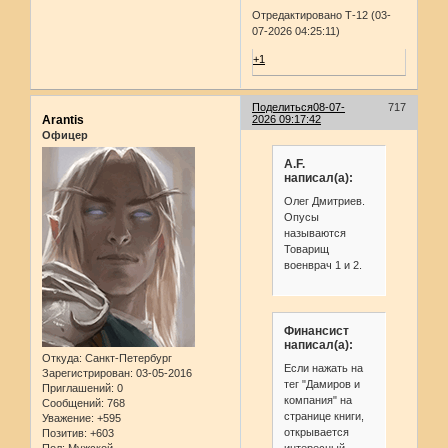
Отредактировано Т-12 (03-
07-2026 04:25:11)
+1
Поделиться
08-07-
717
Arantis
2026 09:17:42
Офицер
A.F.
написал(а):
Олег Дмитриев.
Опусы
называются
Товарищ
военврач 1 и 2.
Финансист
написал(а):
Откуда:
Санкт-Петербург
Если нажать на
Зарегистрирован
: 03-05-2016
тег "Дамиров и
Приглашений:
0
компания" на
Сообщений:
768
странице книги,
Уважение:
+595
открывается
Позитив:
+603