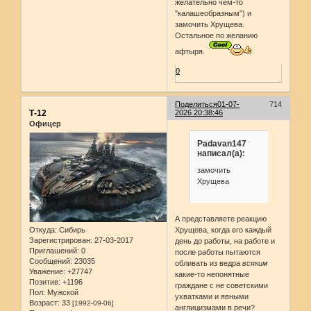
желательно чем-то
"калашеобразным") и
замочить Хрущева.
Остальное по желанию
афтыря.
0
Поделиться
01-07-
714
Т-12
2026 20:38:46
Офицер
Padavan147
написал(а):
замочить
Хрущева
А представляете реакцию
Откуда:
Сибирь
Хрущева, когда его каждый
Зарегистрирован
: 27-03-2017
день до работы, на работе и
Приглашений:
0
после работы пытаются
Сообщений:
23035
обливать из ведра
всяким
Уважение:
+27747
какие-то непонятные
Позитив:
+1196
граждане с не советскими
Пол:
Мужской
ухватками и явными
Возраст:
33
[1992-09-06]
англицизмами в речи?