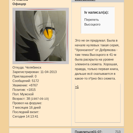
Офицер
Iv написал(а):
Перепеть
Высоцкого
Это не он придумал. Была в
начале нулевых такая серия,
"Хроноагент" от Добрякова -
там тема Высоцкого в 41-м
была раскрыта на уровне
элемента сюжета. Хорошая,
Откуда:
Челябинск
правда, только первая книга,
Зарегистрирован
: 11-04-2013
дальше всё скатывается в
Приглашений:
0
какое-то п*рно без сюжета.
Сообщений:
5172
Уважение:
+8767
+1
Позитив:
+1815
Пол:
Мужской
Возраст:
38
[1987-09-10]
Провел на форуме:
7 месяцев 16 дней
Последний визит:
Сегодня 14:13:41
Поделиться
01-07-
713