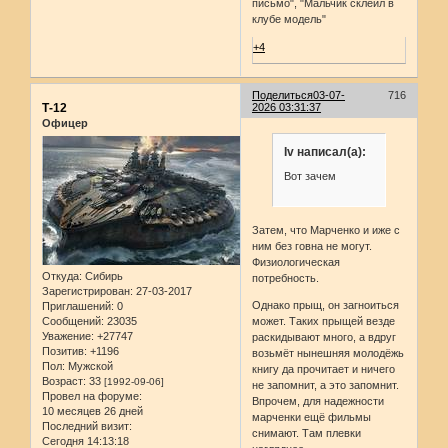
письмо", "Мальчик склеил в
клубе модель"
+4
Поделиться
03-07-
716
Т-12
2026 03:31:37
Офицер
Iv написал(а):
Вот зачем
Затем, что Марченко и иже с
ним без говна не могут.
Физиологическая
Откуда:
Сибирь
потребность.
Зарегистрирован
: 27-03-2017
Однако прыщ, он загноиться
Приглашений:
0
Сообщений:
23035
может. Таких прыщей везде
Уважение:
+27747
раскидывают много, а вдруг
Позитив:
+1196
возьмёт нынешняя молодёжь
Пол:
Мужской
книгу да прочитает и ничего
Возраст:
33
[1992-09-06]
не запомнит, а это запомнит.
Провел на форуме:
Впрочем, для надежности
10 месяцев 26 дней
марченки ещё фильмы
Последний визит:
снимают. Там плевки
Сегодня 14:13:18