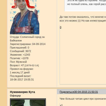
Это ж не одна из героинь "Когд
не полный олень, как герой расс
Да там потом оказалось, что многие на
все это можно ))) Но как иллюстрация
0
Откуда:
Солнечный город за
Байкалом
Зарегистрирован
: 04-09-2014
Приглашений:
0
Сообщений:
3672
Уважение:
+1343
Позитив:
+1078
Пол:
Мужской
Возраст:
47
[1979-02-14]
Провел на форуме:
1 месяц 17 дней
Последний визит:
18-06-2017 19:05:31
Нумминорих Кута
Поделиться
30-04-2015 21:50:31
Офицер
Чем больше читаю цикл про хроноаген
+1