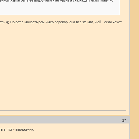
енном языке быть ее подручным - не жизнь а сказка...Ну если, конечно
ть ))) Но вот с монастырем имхо перебор, она все же маг, и ей - если хочет -
27
 в .тхт - выражении.