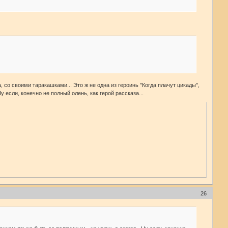
со своими таракашками... Это ж не одна из героинь "Когда плачут цикады",
 если, конечно не полный олень, как герой рассказа...
26