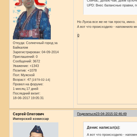
Сейчас, допью чай, доем булочк
UPD: Внес балансные правки, п
Но Луиза все же не так проста, имхо.
А вот что происходило - напомнило м
0
Откуда:
Солнечный город за
Байкалом
Зарегистрирован
: 04-09-2014
Приглашений:
0
Сообщений:
3672
Уважение:
+1343
Позитив:
+1078
Пол:
Мужской
Возраст:
47
[1979-02-14]
Провел на форуме:
1 месяц 17 дней
Последний визит:
18-06-2017 19:05:31
Сергей Олегович
Поделиться
23-04-2015 02:46:49
Имперский комиссар
Денис написал(а):
А вот что происходило - напом