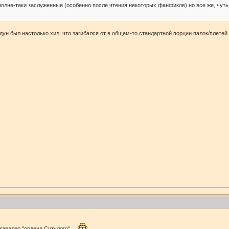
олне-таки заслуженные (особенно после чтения некоторых фанфиков) но все же, чуть 
адун был настолько хил, что загибался от в общем-то стандартной порции палок/плетей 
кавалер "ордена Сутулого"...