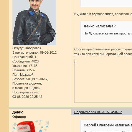
Ну, ими я и вдохновлялся, собственно
Денис написал(а):
Но Луиза все же не так проста,
Откуда:
Хабаровск
Собсна при ближайшем рассмотрении н
Зарегистрирован
: 09-03-2012
так что при хотя бы нормальной сообр
Приглашений:
1
Сообщений:
4823
0
Уважение:
+7138
Позитив:
+1532
Пол:
Мужской
Возраст:
50
[1975-10-07]
Провел на форуме:
5 месяцев 12 дней
Последний визит:
03-08-2026 22:25:42
Денис
Поделиться
23-04-2015 04:34:32
Офицер
Сергей Олегович написал(а