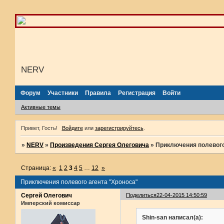
NERV
Форум
Участники
Правила
Регистрация
Войти
Активные темы
Привет, Гость!
Войдите
или
зарегистрируйтесь
.
»
NERV
»
Произведения Сергея Олеговича
»
Приключения полевого
Страница:
«
1
2
3
4
5
…
12
»
Приключения полевого агента "Хроноса"
Сергей Олегович
Поделиться
22-04-2015 14:50:59
Имперский комиссар
Shin-san написал(а):