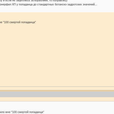
у и если не зацеплюсь за кораблики, то поправлю))
онерфил ХП у попаданца до стандартных ботанско-задротских значений...
не "100 смертей попаданца"
нило мне "100 смертей попаданца"