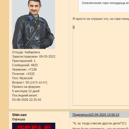
Злоключения горе-попаданца вп
Я просто не отразил это, но горе-поп
0
Откуда:
Хабаровск
Зарегистрирован
: 09-03-2012
Приглашений:
1
Сообщений:
4823
Уважение:
+7138
Позитив:
+1532
Пол:
Мужской
Возраст:
50
[1975-10-07]
Провел на форуме:
5 месяцев 12 дней
Последний визит:
03-08-2026 22:25:42
Shin-san
Поделиться
22-04-2015 14:56:13
Офицер
"А, ну тогда совсем другое дело!"(С)
Надо было упомянуть, что он полный 