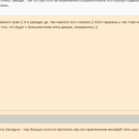
а плачут цикады", так что при хотя бы нормальной сообразительности и хорошо подвеш
каза...
много хуже )) А в Цикадах да, там намного все сложнее )) Хотя тараканы у нее тоже ес
 того, что будет с большинством попа-данцев, понравилось ))
та Засядько - тем больше хочется прочитать про его приключения мегабайт пять-шесть