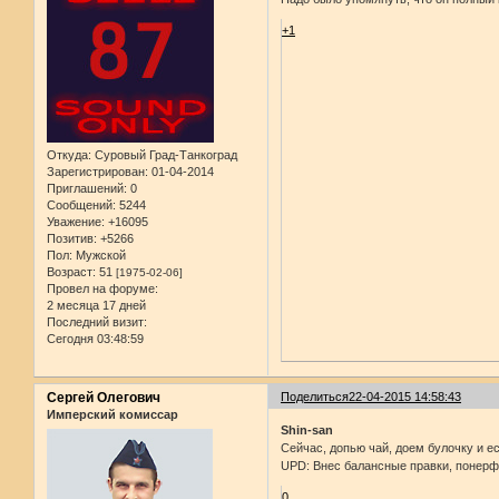
+1
Откуда:
Суровый Град-Танкоград
Зарегистрирован
: 01-04-2014
Приглашений:
0
Сообщений:
5244
Уважение:
+16095
Позитив:
+5266
Пол:
Мужской
Возраст:
51
[1975-02-06]
Провел на форуме:
2 месяца 17 дней
Последний визит:
Сегодня 03:48:59
Сергей Олегович
Поделиться
22-04-2015 14:58:43
Имперский комиссар
Shin-san
Сейчас, допью чай, доем булочку и ес
UPD: Внес балансные правки, понерфи
0