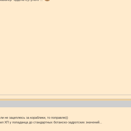
ли не зацеплюсь за кораблики, то поправлю))
л ХП у попаданца до стандартных ботанско-задротских значений...