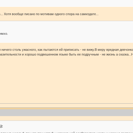
... Хотя вообще писано по мотивам одного спора на самиздате...
 имхо.
ичего столь ужасного, как пытаются ей приписать - не вижу.В меру вредная девчонка, 
азительности и хорошо подвешенном языке быть ее подручным - не жизнь а сказка...Ну
):