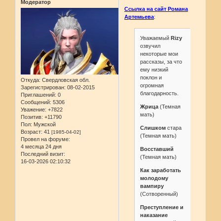
Модератор
Ссылка на сайт Романа
Артемьева
:
Уважаемый
Rizy
озвучил
некоторые мои
рассказы, за что
ему низкий
поклон и
Откуда:
Свердловская обл.
огромная
Зарегистрирован
: 08-02-2015
благодарность.
Приглашений:
0
Сообщений:
5306
Жрица
(Темная
Уважение:
+7822
мать)
Позитив:
+11790
Пол:
Мужской
Слишком
стара
Возраст:
41
[1985-04-02]
(Темная мать)
Провел на форуме:
4 месяца 24 дня
Восставший
Последний визит:
(Темная мать)
16-03-2026 02:10:32
Как заработать
молодому
вампиру
(Сотворенный)
Преступление и
наказание