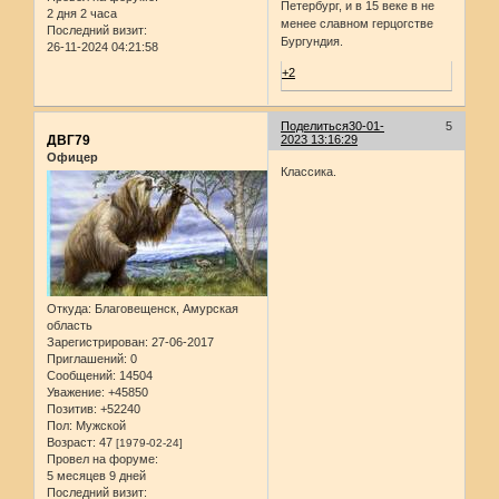
Петербург, и в 15 веке в не
2 дня 2 часа
менее славном герцогстве
Последний визит:
Бургундия.
26-11-2024 04:21:58
+2
Поделиться
30-01-
5
ДВГ79
2023 13:16:29
Офицер
Классика.
Откуда:
Благовещенск, Амурская
область
Зарегистрирован
: 27-06-2017
Приглашений:
0
Сообщений:
14504
Уважение:
+45850
Позитив:
+52240
Пол:
Мужской
Возраст:
47
[1979-02-24]
Провел на форуме:
5 месяцев 9 дней
Последний визит: