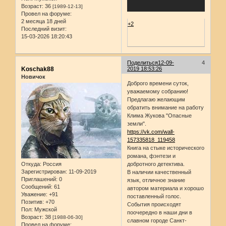
Возраст:
36
[1989-12-13]
Провел на форуме:
2 месяца 18 дней
+2
Последний визит:
15-03-2026 18:20:43
Поделиться
12-09-
4
Koschak88
2019 18:53:26
Новичок
Доброго времени суток,
уважаемому собранию!
Предлагаю желающим
обратить внимание на работу
Клима Жукова "Опасные
земли".
https://vk.com/wall-
157335818_119458
Книга на стыке исторического
романа, фэнтези и
Откуда:
Россия
добротного детектива.
Зарегистрирован
: 11-09-2019
В наличии качественный
Приглашений:
0
язык, отличное знание
Сообщений:
61
автором материала и хорошо
Уважение:
+91
поставленный голос.
Позитив:
+70
События происходят
Пол:
Мужской
поочередно в наши дни в
Возраст:
38
[1988-06-30]
славном городе Санкт-
Провел на форуме: