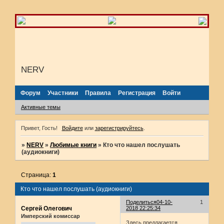
NERV
Форум
Участники
Правила
Регистрация
Войти
Активные темы
Привет, Гость!
Войдите
или
зарегистрируйтесь
.
»
NERV
»
Любимые книги
»
Кто что нашел послушать
(аудиокниги)
Страница:
1
Кто что нашел послушать (аудиокниги)
Поделиться
04-10-
1
Сергей Олегович
2018 22:25:34
Имперский комиссар
Здесь предлагается