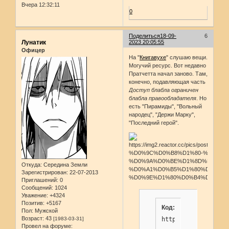
Вчера 12:32:11
0
Поделиться
18-09-
6
Лунатик
2023 20:05:55
Офицер
На "
Книгавухе
" слушаю вещи.
Могучий ресурс. Вот недавно
Пратчетта начал заново. Там,
конечно, подавляющая часть
Доступ блабла ограничен
блабла правообладателя
. Но
есть "Пирамиды", "Вольный
народец", "Держи Марку",
"Последний герой".
Откуда:
Середина Земли
Зарегистрирован
: 22-07-2013
Приглашений:
0
Сообщений:
1024
Уважение:
+4324
Позитив:
+5167
Код:
Пол:
Мужской
Возраст:
43
[1983-03-31]
https://knigavuhe.
Провел на форуме: