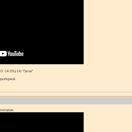
 -14 (ОЦ-14) "Гроза"
разборкой.
изатором.