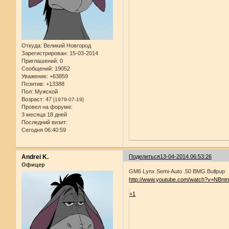
Откуда:
Великий Новгород
Зарегистрирован
: 15-03-2014
Приглашений:
0
Сообщений:
19052
Уважение:
+63859
Позитив:
+13388
Пол:
Мужской
Возраст:
47
[1979-07-19]
Провел на форуме:
3 месяца 18 дней
Последний визит:
Сегодня 06:40:59
Andrei K.
Поделиться
13-04-2014 06:53:26
Офицер
GM6 Lynx Semi-Auto .50 BMG Bullpup
http://www.youtube.com/watch?v=NBn
+1