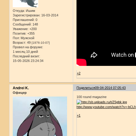
Откуда:
Ишим
Зарегистрирован
: 16-03-2014
Приглашений:
0
Сообщений:
148
Уважение:
+200
Позитив:
+355
Пол:
Мужской
Возраст:
49
[1976-10-07]
Провел на форуме:
1 месяц 10 дней
Последний визит:
15-05-2026 23:24:34
+2
Andrei K.
Поделиться
09-04-2014 07:05:43
Офицер
100 round magazine
http://www.youtube.com/watch?v=-bCL
+1