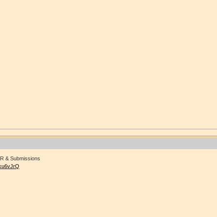
R & Submissions
vku6vJrQ