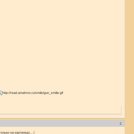
2
лько на картинках... (