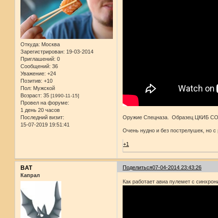
Откуда:
Москва
Зарегистрирован
: 19-03-2014
Приглашений:
0
Сообщений:
36
Уважение:
+24
Позитив:
+10
Пол:
Мужской
Возраст:
35
[1990-11-15]
Провел на форуме:
1 день 20 часов
Последний визит:
Оружие Спецназа. Образец ЦКИБ СОО
15-07-2019 19:51:41
Очень нудно и без пострелушек, но с 
+1
BAT
Поделиться
07-04-2014 23:43:26
Капрал
Как работает авиа пулемет с синхрон