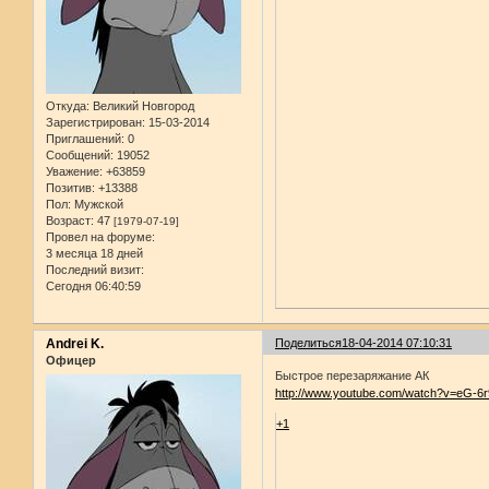
Откуда:
Великий Новгород
Зарегистрирован
: 15-03-2014
Приглашений:
0
Сообщений:
19052
Уважение:
+63859
Позитив:
+13388
Пол:
Мужской
Возраст:
47
[1979-07-19]
Провел на форуме:
3 месяца 18 дней
Последний визит:
Сегодня 06:40:59
Andrei K.
Поделиться
18-04-2014 07:10:31
Офицер
Быстрое перезаряжание АК
http://www.youtube.com/watch?v=eG-
+1