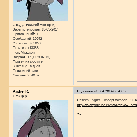
Откуда:
Великий Новгород
Зарегистрирован
: 15-03-2014
Приглашений:
0
Сообщений:
19052
Уважение:
+63859
Позитив:
+13388
Пол:
Мужской
Возраст:
47
[1979-07-19]
Провел на форуме:
3 месяца 18 дней
Последний визит:
Сегодня 06:40:59
Andrei K.
Поделиться
11-04-2014 06:49:07
Офицер
Unseen Knights Concept Weapon - SCA
http://www.youtube.com/watch?v=Gne
+1