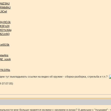
QfdZShU
kzRMb8hU
rJiCwI
34yVtOJk
pKSFn24
EHOYxXAg
Z8ZJz6Q
ece0GSk
Jepw4ns
LAE_xonA
2uYk1VNs
дем тут выкладывать ссылки на видео об оружии - сборка-разборка, стрельба и т.п.?
4 07:07:05)
еальности мне больше нравятся мужики с оружием в руках? А девушки с "пушками" - то