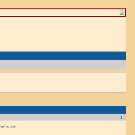
1
ной" особы