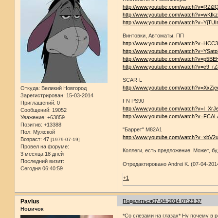
http://www.youtube.com/watch?v=RZi2
http://www.youtube.com/watch?v=wKI
http://www.youtube.com/watch?v=YjTUI
Винтовки, Автоматы, ПП
http://www.youtube.com/watch?v=HCC
http://www.youtube.com/watch?v=YSat
http://www.youtube.com/watch?v=p5B
http://www.youtube.com/watch?v=c9_r
SCAR-L
http://www.youtube.com/watch?v=XxZj
Откуда:
Великий Новгород
Зарегистрирован
: 15-03-2014
FN PS90
Приглашений:
0
http://www.youtube.com/watch?v=I_Xr
Сообщений:
19052
http://www.youtube.com/watch?v=FCA
Уважение:
+63859
Позитив:
+13388
"Баррет" М82А1
Пол:
Мужской
http://www.youtube.com/watch?v=xbV
Возраст:
47
[1979-07-19]
Провел на форуме:
Коллеги, есть предложение. Может, бу
3 месяца 18 дней
Последний визит:
Отредактировано Andrei K. (07-04-201
Сегодня 06:40:59
+1
Pavlus
Поделиться
07-04-2014 07:23:37
Новичок
*Со слезами на глазах* Ну почему в р