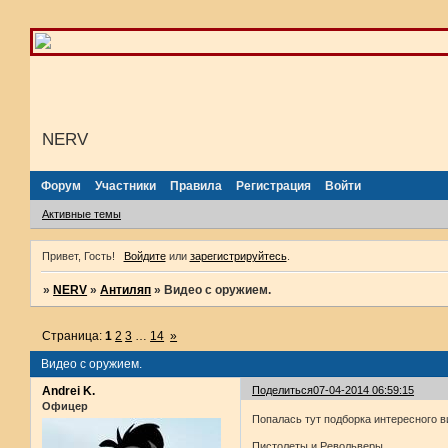
NERV
Форум
Участники
Правила
Регистрация
Войти
Активные темы
Привет, Гость!
Войдите
или
зарегистрируйтесь
.
»
NERV
»
Антиляп
»
Видео с оружием.
Страница:
1
2
3
…
14
»
Видео с оружием.
Andrei K.
Поделиться
07-04-2014 06:59:15
Офицер
Попалась тут подборка интересного в
Пистолеты и Револьверы