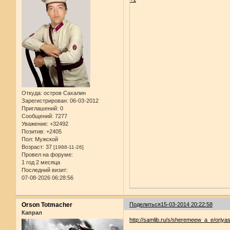
Откуда:
остров Сахалин
Зарегистрирован
: 06-03-2012
Приглашений:
0
Сообщений:
7277
Уважение:
+32492
Позитив:
+2405
Пол:
Мужской
Возраст:
37
[1988-11-26]
Провел на форуме:
1 год 2 месяца
Последний визит:
07-08-2026 06:28:56
Orson Totmacher
Поделиться
15-03-2014 20:22:58
Капрал
http://samlib.ru/s/sheremeew_a_e/orjya