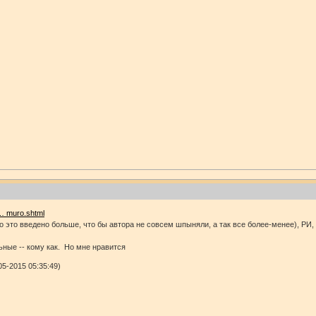
 … muro.shtml
это введено больше, что бы автора не совсем шпыняли, а так все более-менее), РИ, н
ьные -- кому как. Но мне нравится
5-2015 05:35:49)