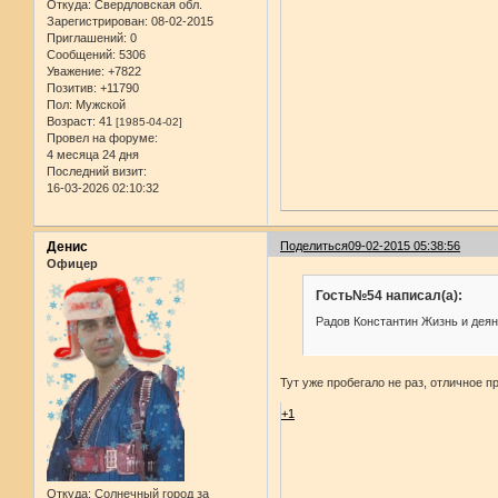
Откуда:
Свердловская обл.
Зарегистрирован
: 08-02-2015
Приглашений:
0
Сообщений:
5306
Уважение:
+7822
Позитив:
+11790
Пол:
Мужской
Возраст:
41
[1985-04-02]
Провел на форуме:
4 месяца 24 дня
Последний визит:
16-03-2026 02:10:32
Денис
Поделиться
09-02-2015 05:38:56
Офицер
Гость№54 написал(а):
Радов Константин Жизнь и деян
Тут уже пробегало не раз, отличное п
+1
Откуда:
Солнечный город за