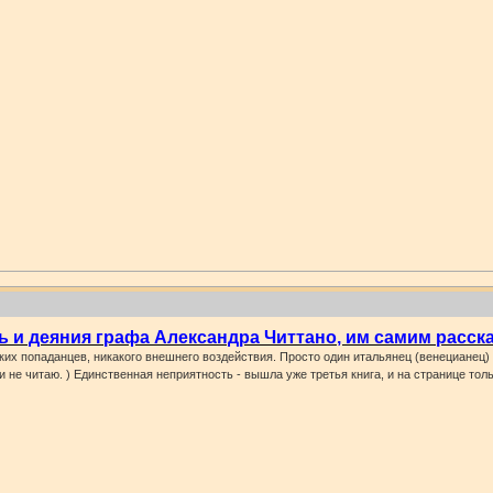
ь и деяния графа Александра Читтано, им самим расск
ких попаданцев, никакого внешнего воздействия. Просто один итальянец (венецианец
и не читаю. ) Единственная неприятность - вышла уже третья книга, и на странице то