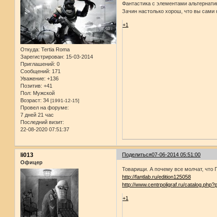
Фантастика с элементами альтернатив
Зачин настолько хорош, что вы сами 
+1
Откуда:
Tertia Roma
Зарегистрирован
: 15-03-2014
Приглашений:
0
Сообщений:
171
Уважение:
+136
Позитив:
+41
Пол:
Мужской
Возраст:
34
[1991-12-15]
Провел на форуме:
7 дней 21 час
Последний визит:
22-08-2020 07:51:37
li013
Поделиться
07-06-2014 05:51:00
Офицер
Товарищи. А почему все молчат, что 
http://fantlab.ru/edition125058
http://www.centrpoligraf.ru/catalog.php
+1