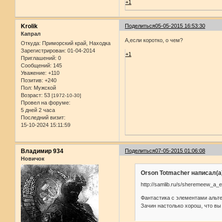
+1
Krolik
Поделиться
05-05-2015 16:53:30
Капрал
А,если коротко, о чем?
Откуда:
Приморский край, Находка
Зарегистрирован
: 01-04-2014
+1
Приглашений:
0
Сообщений:
145
Уважение:
+110
Позитив:
+240
Пол:
Мужской
Возраст:
53
[1972-10-30]
Провел на форуме:
5 дней 2 часа
Последний визит:
15-10-2024 15:11:59
Владимир 934
Поделиться
07-05-2015 01:06:08
Новичок
Orson Totmacher написал(а
http://samlib.ru/s/sheremeew_a_e
Фантастика с элементами альте
Зачин настолько хорош, что вы