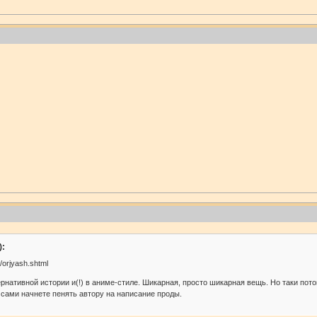
):
/orjyash.shtml
рнативной истории и(!) в аниме-стиле. Шикарная, просто шикарная вещь. Но таки пото
 сами начнете пенять автору на написание проды.