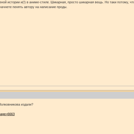
ной истории и(!) в аниме-стиле. Шикарная, просто шикарная вещь. Но таки потому, чт
начнете пенять автору на написание проды.
Полковникова издали?
?page=6663