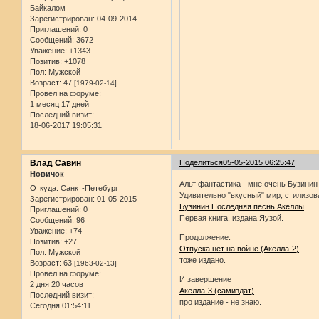
Байкалом
Зарегистрирован
: 04-09-2014
Приглашений:
0
Сообщений:
3672
Уважение:
+1343
Позитив:
+1078
Пол:
Мужской
Возраст:
47
[1979-02-14]
Провел на форуме:
1 месяц 17 дней
Последний визит:
18-06-2017 19:05:31
Влад Савин
Поделиться
05-05-2015 06:25:47
Новичок
Альт фантастика - мне очень Бузинин
Откуда:
Санкт-Петебург
Удивительно "вкусный" мир, стилизов
Зарегистрирован
: 01-05-2015
Бузинин Последняя песнь Акеллы
Приглашений:
0
Первая книга, издана Яузой.
Сообщений:
96
Уважение:
+74
Продолжение:
Позитив:
+27
Отпуска нет на войне (Акелла-2)
Пол:
Мужской
тоже издано.
Возраст:
63
[1963-02-13]
Провел на форуме:
И завершение
2 дня 20 часов
Акелла-3 (самиздат)
Последний визит:
про издание - не знаю.
Сегодня 01:54:11