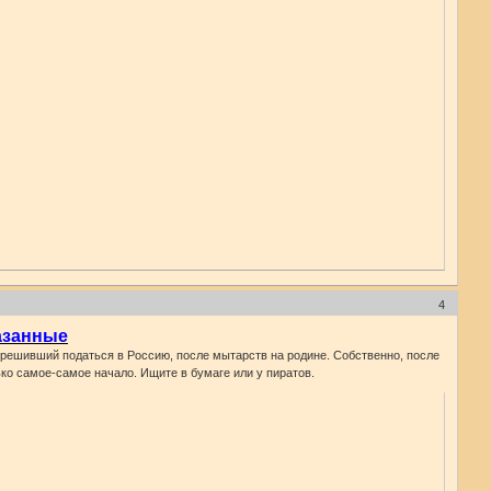
4
азанные
) решивший податься в Россию, после мытарств на родине. Собственно, после
лько самое-самое начало. Ищите в бумаге или у пиратов.