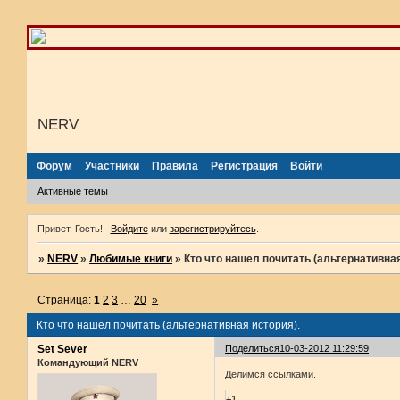
NERV
Форум
Участники
Правила
Регистрация
Войти
Активные темы
Привет, Гость!
Войдите
или
зарегистрируйтесь
.
»
NERV
»
Любимые книги
»
Кто что нашел почитать (альтернативная
Страница:
1
2
3
…
20
»
Кто что нашел почитать (альтернативная история).
Set Sever
Поделиться
10-03-2012 11:29:59
Командующий NERV
Делимся ссылками.
+1