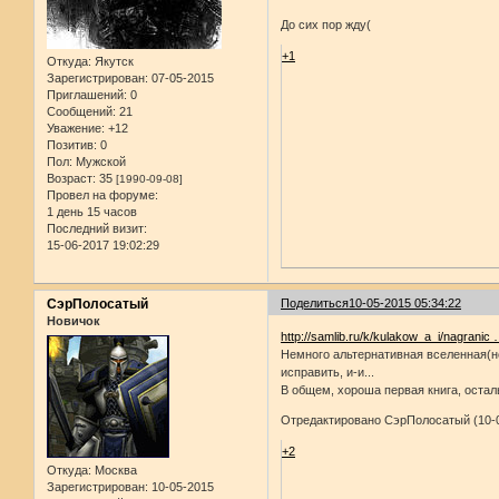
До сих пор жду(
+1
Откуда:
Якутск
Зарегистрирован
: 07-05-2015
Приглашений:
0
Сообщений:
21
Уважение:
+12
Позитив:
0
Пол:
Мужской
Возраст:
35
[1990-09-08]
Провел на форуме:
1 день 15 часов
Последний визит:
15-06-2017 19:02:29
СэрПолосатый
Поделиться
10-05-2015 05:34:22
Новичок
http://samlib.ru/k/kulakow_a_i/nagranic
Немного альтернативная вселенная(но 
исправить, и-и...
В общем, хороша первая книга, остал
Отредактировано СэрПолосатый (10-0
+2
Откуда:
Москва
Зарегистрирован
: 10-05-2015