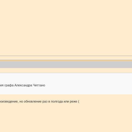
ия графа Александра Читтано
роизведение, но обновление раз в полгода или реже (