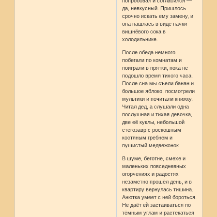
попробовал и согласился —
да, невкусный. Пришлось
срочно искать ему замену, и
она нашлась в виде пачки
вишнёвого сока в
холодильнике.
После обеда немного
побегали по комнатам и
поиграли в прятки, пока не
подошло время тихого часа.
После сна мы съели банан и
большое яблоко, посмотрели
мультики и почитали книжку.
Читал дед, а слушали одна
послушная и тихая девочка,
две её куклы, небольшой
стегозавр с роскошным
костяным гребнем и
пушистый медвежонок.
В шуме, беготне, смехе и
маленьких повседневных
огорчениях и радостях
незаметно прошёл день, и в
квартиру вернулась тишина.
Анютка умеет с ней бороться.
Не даёт ей застаиваться по
тёмным углам и растекаться