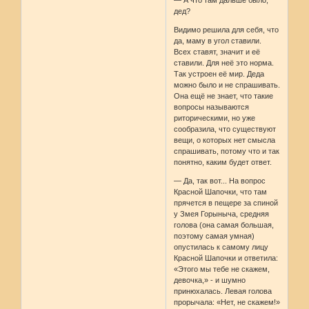
— А что там дальше было,
дед?
Видимо решила для себя, что
да, маму в угол ставили.
Всех ставят, значит и её
ставили. Для неё это норма.
Так устроен её мир. Деда
можно было и не спрашивать.
Она ещё не знает, что такие
вопросы называются
риторическими, но уже
сообразила, что существуют
вещи, о которых нет смысла
спрашивать, потому что и так
понятно, каким будет ответ.
— Да, так вот... На вопрос
Красной Шапочки, что там
прячется в пещере за спиной
у Змея Горыныча, средняя
голова (она самая большая,
поэтому самая умная)
опустилась к самому лицу
Красной Шапочки и ответила:
«Этого мы тебе не скажем,
девочка,» - и шумно
принюхалась. Левая голова
прорычала: «Нет, не скажем!»