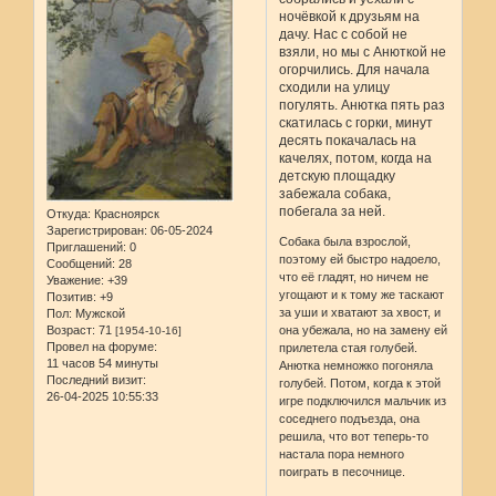
ночёвкой к друзьям на
дачу. Нас с собой не
взяли, но мы с Анюткой не
огорчились. Для начала
сходили на улицу
погулять. Анютка пять раз
скатилась с горки, минут
десять покачалась на
качелях, потом, когда на
детскую площадку
забежала собака,
побегала за ней.
Откуда:
Красноярск
Зарегистрирован
: 06-05-2024
Собака была взрослой,
Приглашений:
0
поэтому ей быстро надоело,
Сообщений:
28
что её гладят, но ничем не
Уважение:
+39
угощают и к тому же таскают
Позитив:
+9
за уши и хватают за хвост, и
Пол:
Мужской
Возраст:
71
она убежала, но на замену ей
[1954-10-16]
Провел на форуме:
прилетела стая голубей.
11 часов 54 минуты
Анютка немножко погоняла
Последний визит:
голубей. Потом, когда к этой
26-04-2025 10:55:33
игре подключился мальчик из
соседнего подъезда, она
решила, что вот теперь-то
настала пора немного
поиграть в песочнице.