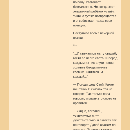
по полу. Разгоняет
безжалостно. Но, когда этот
энергичный ребёнок устаёт,
тишина тут же возвращается
и отвоёвывает назад свои
позиции.
Наступило время вечерней
сказки...
***
"...И съехались на ту свадьбу
гости со всего света. И перед
каждым из них слуги несли
золотые блюда полные
клёвых ништяков. И
каждый..."
— Погоди, дед! Стой! Какие
ништяки? В сказках так не
говорят! Так только папа
говорит, и маме это слово не
нравится!
— Ладно, согласен, —
усмехнулся я. —
Действительно, в сказках так
не говорят. Давай скажем по-
другому: "И перед каждым