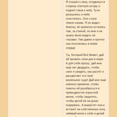
Я отошёл к окну, отодвинул в
сторону плотную штору и
поднял глаза к небу. Тучи
разошлись и небо
очистилось. Оно стало
тёмно-синим. Я не видел
Анютку, её кроватка осталась
там, за спиной, но мне и не
нужно было видеть её
глазами. Уже давно и прочно
она поселилась в моём
сердце.
Ты, Который Всё Может, дай
ей прожить свои дни в мире.
А для себя прошу: дай мне
ещё лет двадцать, чтобы
смог я увидеть, как растёт и
расцветает это твоё
маленькое чудо! Дай мне ещё
немного времени, чтобы
помочь ей разобраться в
премудростях взрослой
жизни, чтобы защитить,
чтобы детей её на руках
подержать. А вырастет она и
встанет на собственные ноги,
забирай меня к себе и делай