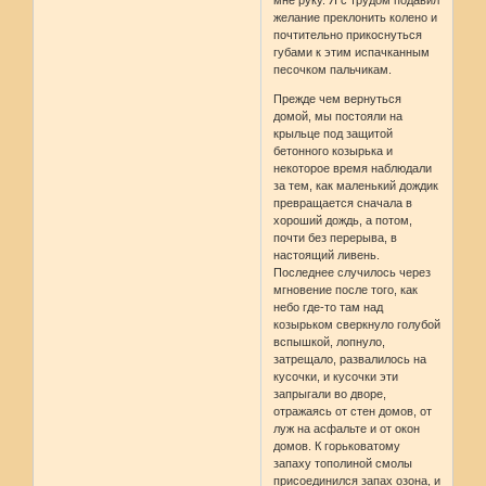
мне руку. Я с трудом подавил
желание преклонить колено и
почтительно прикоснуться
губами к этим испачканным
песочком пальчикам.
Прежде чем вернуться
домой, мы постояли на
крыльце под защитой
бетонного козырька и
некоторое время наблюдали
за тем, как маленький дождик
превращается сначала в
хороший дождь, а потом,
почти без перерыва, в
настоящий ливень.
Последнее случилось через
мгновение после того, как
небо где-то там над
козырьком сверкнуло голубой
вспышкой, лопнуло,
затрещало, развалилось на
кусочки, и кусочки эти
запрыгали во дворе,
отражаясь от стен домов, от
луж на асфальте и от окон
домов. К горьковатому
запаху тополиной смолы
присоединился запах озона, и