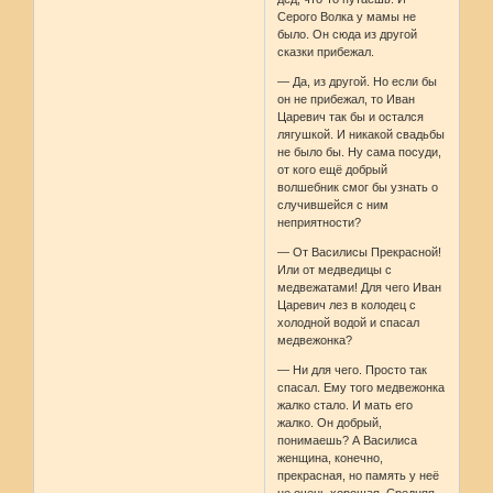
Серого Волка у мамы не
было. Он сюда из другой
сказки прибежал.
— Да, из другой. Но если бы
он не прибежал, то Иван
Царевич так бы и остался
лягушкой. И никакой свадьбы
не было бы. Ну сама посуди,
от кого ещё добрый
волшебник смог бы узнать о
случившейся с ним
неприятности?
— От Василисы Прекрасной!
Или от медведицы с
медвежатами! Для чего Иван
Царевич лез в колодец с
холодной водой и спасал
медвежонка?
— Ни для чего. Просто так
спасал. Ему того медвежонка
жалко стало. И мать его
жалко. Он добрый,
понимаешь? А Василиса
женщина, конечно,
прекрасная, но память у неё