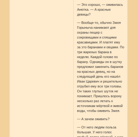
— Это хорошо, — оживилась
Анютка. — А красные
девицы?
— Вообще-то, обычно Змея
Горыныча нанимают для
охраны пещер с
сокровищами и спящими
красавицами. И платят ему
за это баранами и овцами. По
три жареных барана в
неделю. Каждой голове по
барану. Однажды он в шутку
предложил заменить баранов
на красных девиц, но на
следующий день его нашёл
Иван Царевич и решительно
отрубил ему все три головы.
Он таких глупых шуток не
понимает. Пришлось ворону
несколько раз летать к
источникам мёртвой и живой
воды, чтобы оживить Змея.
— А зачем оживить?
— От него людям польза
большая. У него голос