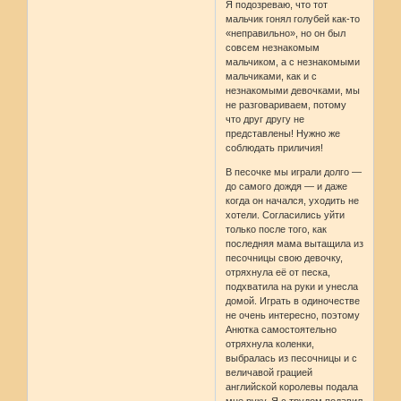
Я подозреваю, что тот
мальчик гонял голубей как-то
«неправильно», но он был
совсем незнакомым
мальчиком, а с незнакомыми
мальчиками, как и с
незнакомыми девочками, мы
не разговариваем, потому
что друг другу не
представлены! Нужно же
соблюдать приличия!
В песочке мы играли долго —
до самого дождя — и даже
когда он начался, уходить не
хотели. Согласились уйти
только после того, как
последняя мама вытащила из
песочницы свою девочку,
отряхнула её от песка,
подхватила на руки и унесла
домой. Играть в одиночестве
не очень интересно, поэтому
Анютка самостоятельно
отряхнула коленки,
выбралась из песочницы и с
величавой грацией
английской королевы подала