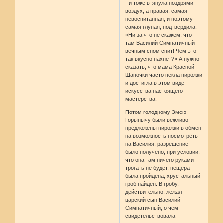
- и тоже втянула ноздрями
воздух, а правая, самая
невоспитанная, и поэтому
самая глупая, подтвердила:
«Ни за что не скажем, что
там Василий Симпатичный
вечным сном спит! Чем это
так вкусно пахнет?» А нужно
сказать, что мама Красной
Шапочки часто пекла пирожки
и достигла в этом виде
искусства настоящего
мастерства.
Потом голодному Змею
Горынычу были вежливо
предложены пирожки в обмен
на возможность посмотреть
на Василия, разрешение
было получено, при условии,
что она там ничего руками
трогать не будет, пещера
была пройдена, хрустальный
гроб найден. В гробу,
действительно, лежал
царский сын Василий
Симпатичный, о чём
свидетельствовала