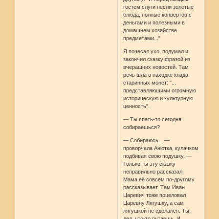
гостем слуги несли золотые
блюда, полные конвертов с
деньгами и полезными в
домашнем хозяйстве
предметами..."
Я почесал ухо, подумал и
закончил сказку фразой из
вчерашних новостей. Там
речь шла о находке клада
старинных монет: "...
представляющими огромную
историческую и культурную
ценность".
— Ты спать-то сегодня
собираешься?
— Собираюсь... —
проворчала Анютка, кулачком
подбивая свою подушку. —
Только ты эту сказку
неправильно рассказал.
Мама её совсем по-другому
рассказывает. Там Иван
Царевич тоже поцеловал
Царевну Лягушку, а сам
лягушкой не сделался. Ты,
дед, что-то путаешь. И