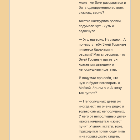
может же Волк разорваться и
быть одновременно во всех
сказках, верно?
Анютка нахмурила бровки,
подумала чуть-чуть и
вздохнула.
— Угу, наверно. Ну ладно... А
почему у тебя Змей Горыныч
питается баранами и
овцами? Мама говорила, что
Змей Горыныч питается
красными девицами и
непослушными детьми.
Я подумал про себя, что
нужно будет поговорить с
Майкой. Зачем она Анютку
так пугает?
— Непослушных детей он
иногда ест, но очень редко и
только самых непослушных.
У него от непослушных детей
изжога начинается и живот
пучит. У меня, кстати, тоже.
Приходится потом соду пить
и на горшке долго сидеть.