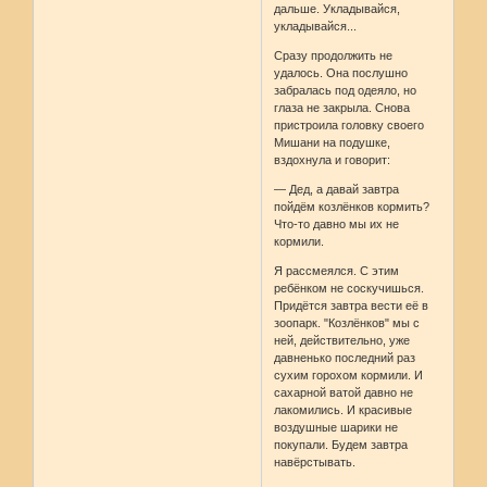
дальше. Укладывайся,
укладывайся...
Сразу продолжить не
удалось. Она послушно
забралась под одеяло, но
глаза не закрыла. Снова
пристроила головку своего
Мишани на подушке,
вздохнула и говорит:
— Дед, а давай завтра
пойдём козлёнков кормить?
Что-то давно мы их не
кормили.
Я рассмеялся. С этим
ребёнком не соскучишься.
Придётся завтра вести её в
зоопарк. "Козлёнков" мы с
ней, действительно, уже
давненько последний раз
сухим горохом кормили. И
сахарной ватой давно не
лакомились. И красивые
воздушные шарики не
покупали. Будем завтра
навёрстывать.