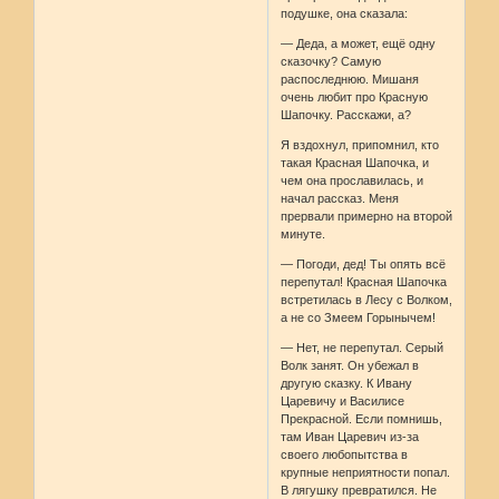
подушке, она сказала:
— Деда, а может, ещё одну
сказочку? Самую
распоследнюю. Мишаня
очень любит про Красную
Шапочку. Расскажи, а?
Я вздохнул, припомнил, кто
такая Красная Шапочка, и
чем она прославилась, и
начал рассказ. Меня
прервали примерно на второй
минуте.
— Погоди, дед! Ты опять всё
перепутал! Красная Шапочка
встретилась в Лесу с Волком,
а не со Змеем Горынычем!
— Нет, не перепутал. Серый
Волк занят. Он убежал в
другую сказку. К Ивану
Царевичу и Василисе
Прекрасной. Если помнишь,
там Иван Царевич из-за
своего любопытства в
крупные неприятности попал.
В лягушку превратился. Не