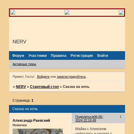
NERV
Форум
Участники
Правила
Регистрация
Войти
Активные темы
Привет, Гость!
Войдите
или
зарегистрируйтесь
.
»
NERV
»
Стартовый стол
»
Сказка на ночь
Страница:
1
Сказка на ночь
Поделиться
06-05-
1
Александр Раевский
2024 22:19:49
Новичок
Майка с Алексеем
собрались и уехали с