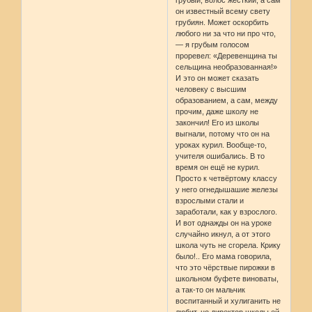
грубый, волос жёсткий, а сам
он известный всему свету
грубиян. Может оскорбить
любого ни за что ни про что,
— я грубым голосом
проревел: «Деревенщина ты
сельщина необразованная!»
И это он может сказать
человеку с высшим
образованием, а сам, между
прочим, даже школу не
закончил! Его из школы
выгнали, потому что он на
уроках курил. Вообще-то,
учителя ошибались. В то
время он ещё не курил.
Просто к четвёртому классу
у него огнедышашие железы
взрослыми стали и
заработали, как у взрослого.
И вот однажды он на уроке
случайно икнул, а от этого
школа чуть не сгорела. Крику
было!.. Его мама говорила,
что это чёрствые пирожки в
школьном буфете виноваты,
а так-то он мальчик
воспитанный и хулиганить не