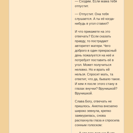
— Сходим. Если мама тебя
отпустит.
— Отпустит. Она тебя
слушается. А ты её когда-
нибудь в угол ставил?
И что прикажете на это
отвечать? Если сказать
правду, то пострадает
авторитет матери. Чего
доброго в один прекрасный
день пожалуется на неё и
потребует поставить её в
угол. Может получиться
неловко. Но и врать ей
нельзя. Спросит мать, та
ответит, что да, бывало такое.
И кем я после этого стану в
глазах внучки? Врунишкой?
Врунишкой.
Слава Богу, отвечать не
пришлось. Анютка внезапно
широко зевнула, крепко
зажмурилась, снова
распахнула глаза и спросила
сонным голоском: