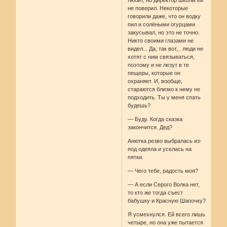
любит, но директор школы ей
не поверил. Некоторые
говорили даже, что он водку
пил и солёными огурцами
закусывал, но это не точно.
Никто своими глазами не
видел... Да, так вот,.. люди не
хотят с ним связываться,
поэтому и не лезут в те
пещеры, которые он
охраняет. И, вообще,
стараются близко к нему не
подходить. Ты у меня спать
будешь?
— Буду. Когда сказка
закончится. Дед?
Анютка резво выбралась из-
под одеяла и уселась на
пятки.
— Чего тебе, радость моя?
— А если Серого Волка нет,
то кто же тогда съест
бабушку и Красную Шапочку?
Я усмехнулся. Ей всего лишь
четыре, но она уже пытается