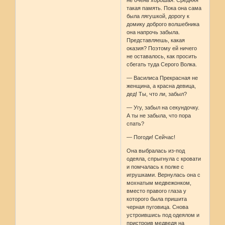
не очень хорошая. Средняя
такая память. Пока она сама
была лягушкой, дорогу к
домику доброго волшебника
она напрочь забыла.
Представляешь, какая
оказия? Поэтому ей ничего
не оставалось, как просить
сбегать туда Серого Волка.
— Василиса Прекрасная не
женщина, а красна девица,
дед! Ты, что ли, забыл?
— Угу, забыл на секундочку.
А ты не забыла, что пора
спать?
— Погоди! Сейчас!
Она выбралась из-под
одеяла, спрыгнула с кровати
и помчалась к полке с
игрушками. Вернулась она с
мохнатым медвежонком,
вместо правого глаза у
которого была пришита
черная пуговица. Снова
устроившись под одеялом и
пристроив медведя на