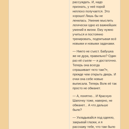
рассуждать. И, надо
признать, у неё порой
неплохо получается. Это
хорошо! Лишь бы не
ленилась. Умение мыслить
логически одно из важнейших
умений в жизни. Ему нужно
учиться и постоянно
тренировать, подпитывая всё
новыми и новыми задачами.
— Никто не съест. Бабушка
же не дура, правильно? Один
раз её съели — и достаточно.
Теперь она всегда
спрашивает «кто там?»,
прежде чем открыть дверь. И
очки она себе новые
выписала. Теперь Волк её так
просто не обманет.
— А, понятно... И Красную
Шапочку тоже, наверно, не
обманет... А что дальше
было?
— Укладывайся под одеяло,
закрывай глазки, и я
расскажу тебе, что там было