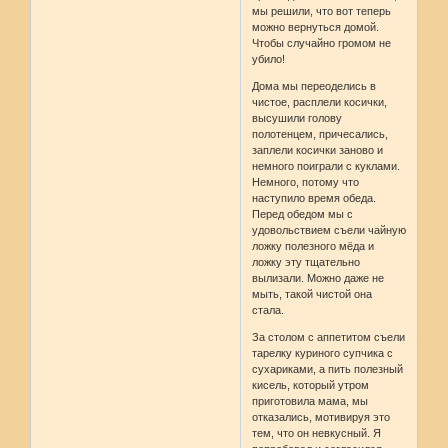
мы решили, что вот теперь
можно вернуться домой.
Чтобы случайно громом не
убило!
Дома мы переоделись в
чистое, расплели косички,
высушили голову
полотенцем, причесались,
заплели косички заново и
немного поиграли с куклами.
Немного, потому что
наступило время обеда.
Перед обедом мы с
удовольствием съели чайную
ложку полезного мёда и
ложку эту тщательно
вылизали. Можно даже не
мыть, такой чистой она
стала.
За столом с аппетитом съели
тарелку куриного супчика с
сухариками, а пить полезный
кисель, который утром
приготовила мама, мы
отказались, мотивируя это
тем, что он невкусный. Я