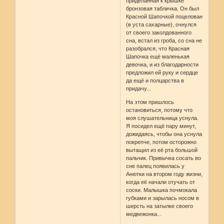
приделанная к крышке
бронзовая табличка. Он был
Красной Шапочкой поцелован
(в уста сахарные), очнулся
от своего заколдованного
сна, встал из гроба, со сна не
разобрался, что Красная
Шапочка ещё маленькая
девочка, и из благодарности
предложил ей руку и сердце
да ещё и полцарства в
придачу...
На этом пришлось
остановиться, потому что
моя слушательница уснула.
Я посидел ещё пару минут,
дожидаясь, чтобы она уснула
покрепче, потом осторожно
вытащил из её рта большой
пальчик. Привычка сосать во
сне палец появилась у
Анютки на втором году жизни,
когда её начали отучать от
соски. Малышка почмокала
губками и зарылась носом в
шерсть на затылке своего
медвежонка...