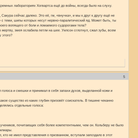
земных лабораториях Хогвартса ещё до войны, всегда было на слуху.
акура сейчас далеко. Это её, гм, «внучка», и мы к друг к другу ещё не
 с теми, шипы которых несут нервно-паралитический яд. Может быть, ты
воего вопящего от боли и ломаемого судорогами тела?
 жертву, змея ослабила петли на шее. Уилсон сглотнул, сжал зубы, всем
у этого?
5
 голоса и смешки и принимал в себя запахи духов, выделанной кожи и
акое существо из каких глубин призовёт соискатель. В тишине чеканно
делялись отдельные голоса:
 учеников, почитающих себя более компетентными, чем он. Кольберу не было
милиары.
, кто не имел представления о призванном, вступали запоздало в этот