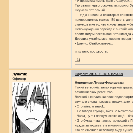
- Я привыкла иметь дело с Сакурой…
Так звали первого жруна, вспомнил 
Неужели тот самый…
- …Яд с шипов на некоторых её цветка
приноровились толком. Её цветы для
скажешь мне то, что я хочу знать – 
Непринуждённо перейдя с английского
своим видом показывая, что никогда и
Девушка улыбнулась, словно говоря –
- Цвети, Сенбонзакура!..
и, кстати, про хвосты:
+11
Лунатик
Поделиться
14-05-2014 15:54:59
Офицер
Неведение Луизы-Француазы
Тихий ветер нёс запах горькой травы
алхимических реагентов.
Волшебные палочки всех видов чертил
звучали слова призыва, воздух элек
- Это айез, я знаю!..
- Не говори ерунды, айез не может 
- Чарм, ну ты ляпнул, скажи ещё – бех
- Это букка, - маг, ассистирующий 
нужды заглядывать в многочисленные
Кто-то смеялся нелепому виду сущест