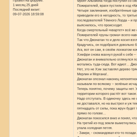
Провел на форуме:
Фронт Альбиона тогда поступил со св
1 месяц 25 дней
Пожирателей, враги пустили в ход «Кв
Последний визит:
Четыре заклинания, изобретённые одн
09-07-2026 18:59:08
приводили его в негодность, то трет
последователей Тёмного Лорда – и пр
выяснилось, что происходит.
Когда смертельный «квартет» всё же
Пожирателей «руны грома» всего-нав
Так что Джонатан то и дело косил вз
Крадучись, он подобрался довольно б
Ага, вот он сам, в своём лохматом к
Хэмфри снова махнул рукой к себе – 
Джонатан и внимательно оглянулся по 
мотались туда-сюда. Вот идиот… Джо
Нет, это не Хэм заставлял дерево тр
Мерлин и Моргана!..
Джонатан опознал наконец непонятное
называли по-всякому – зелёные исчад
Теперь понятно, почему защиты нет. 
территории которого растёт вот тако
Надо отступать. В одиночку здесь не 
не доставался, но на выстрел и уж т
пятнадцать от силы, пока жрун будет
прямо по голове…
Джонатан покосился вниз и понял, чт
На третий из-под земли выметнулись 
упала холодная петля.
- Замри, - скомандовал кто-то позади.