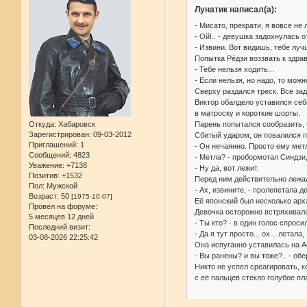
Лунатик написал(а):
- Мисато, прекрати, я вовсе не 
- Ой!.. - девушка задохнулась о
- Извини. Вот видишь, тебе лу
Попытка Рёдзи воззвать к здра
- Тебе нельзя ходить...
- Если нельзя, но надо, то можн
Сверху раздался треск. Все зад
Виктор обалдело уставился себ
в матроску и короткие шорты.
Парень попытался сообразить, ч
Откуда:
Хабаровск
Зарегистрирован
: 09-03-2012
Сбитый ударом, он повалился п
Приглашений:
1
- Он нечаянно. Просто ему метл
Сообщений:
4823
- Метла? - пробормотал Синдзи,
Уважение:
+7138
- Ну да, вот лежит.
Позитив:
+1532
Перед ним действительно лежала
Пол:
Мужской
- Ах, извините, - пролепетала д
Возраст:
50
[1975-10-07]
Её японский был несколько арх
Провел на форуме:
Девочка осторожно встряхивала
5 месяцев 12 дней
- Ты кто? - в один голос спрос
Последний визит:
- Да я тут просто... ох... лета
03-08-2026 22:25:42
Она испуганно уставилась на А
- Вы ранены? и вы тоже?.. - об
Никто не успел среагировать, 
с её пальцев стекло голубое пл