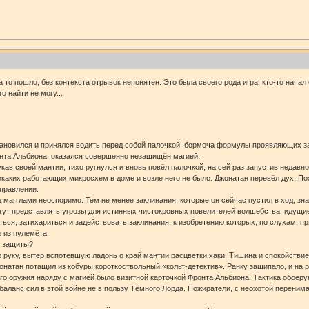
на то пошло, без контекста отрывок непонятен. Это была своего рода игра, кто-то нач
о найти не могу...
ановился и принялся водить перед собой палочкой, бормоча формулы проявляющих зак
нта Альбиона, оказался совершенно незащищён магией.
кав своей мантии, тихо ругнулся и вновь повёл палочкой, на сей раз запустив недавн
икаких работающих микросхем в доме и возле него не было. Джонатан перевёл дух. П
управлении.
 магглами неоспоримо. Тем не менее заклинания, которые он сейчас пустил в ход, зн
гут представлять угрозы для истинных чистокровных повелителей волшебства, идущи
ться, затихариться и задействовать заклинания, к изобретению которых, по слухам, п
 из пулемёта.
в защиты?
 руку, вытер вспотевшую ладонь о край мантии расцветки хаки. Тишина и спокойстви
жонатан потащил из кобуры короткоствольный «кольт-детектив». Ранку защипало, и на 
о оружия наряду с магией было визитной карточкой Фронта Альбиона. Тактика обоерук
аланс сил в этой войне не в пользу Тёмного Лорда. Пожиратели, с неохотой переним