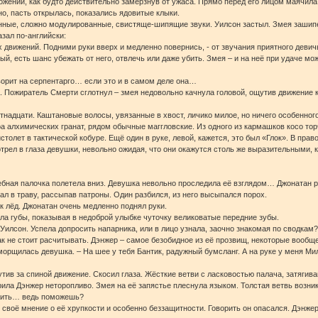
жении, как будто действительно замёрзнув от ужаса. Прямо перед его лицом маячила
о, пасть открылась, показались ядовитые клыки.
нные, сложно модулированные, свистяще-шипящие звуки. Уилсон застыл. Змея зашипе
азал по-английски:
движений. Подними руки вверх и медленно повернись, - от звучания приятного девич
й, есть шанс убежать от него, отвлечь или даже убить. Змея – и на неё при удаче мо
оворит на серпентарго… если это и в самом деле она…
. Пожиратель Смерти сглотнул – змея недовольно качнула головой, ощутив движение ка
тнадцати. Каштановые волосы, увязанные в хвост, личико милое, но ничего особенного
ра алхимических гранат, рядом обычные маггловские. Из одного из кармашков косо тор
толет в тактической кобуре. Ещё один в руке, левой, кажется, это был «Глок». В пра
рел в глаза девушки, невольно ожидая, что они окажутся столь же выразительными, ка
ебная палочка полетела вниз. Девушка невольно проследила её взглядом… Джонатан р
пал в траву, рассыпав патроны. Один разбился, из него высыпался порох.
ак лёд. Джонатан очень медленно поднял руки.
вила губы, показывая в недоброй улыбке чуточку великоватые передние зубы.
 Уилсон. Успела допросить напарника, или в лицо узнала, заочно знакомая по сводкам
так не стоит расчитывать. Дэнжер – самое безобидное из её прозвищ, некоторые вооб
морщилась девушка. – На шее у тебя Бантик, радужный бумсланг. А на руке у меня Ми
тив за спиной движение. Скосил глаза. Жёсткие ветви с ласковостью палача, затягиваю
орила Дэнжер неторопливо. Змея на её запястье плеснула языком. Толстая ветвь возни
шить… ведь поможешь?
своё мнение о её хрупкости и особенно беззащитности. Говорить он опасался. Дэнжер