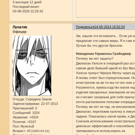
5 месяцев 12 дней
Последний визит:
03-08-2026 22:25:42
Лунатик
Поделиться
14-05-2014 15:52:24
Офицер
Хм, нашли что вспомнить... Если уж 
предлагая эти самые миры. Я и сам ег
Лучше бы что другое бросили.
Неведение Гермионы Грейнджер
Почему же нет защиты?
Джонатан Уилсон в очередной раз ост
самом деле бывший одной из баз Фро
Уилсон тронул Чёрную Метку через ру
И вновь ответ был отрицательным. Н
огнестрелов на ав-то-ма-ти-чес-ком 
Разумеется, превосходство магов над
изделия презренных землероев не мо
не считают зазорным для себя пригну
Откуда:
Середина Земли
почти распиленное пополам очередью
Зарегистрирован
: 22-07-2013
Почему же нет ни чар, ни механизмо
Приглашений:
0
Джонатан, переложив палочку в левую
Сообщений:
1024
ладони. Показалась капля крови, и Д
Уважение:
+4324
Сначала использование огнестрельног
Позитив:
+5167
довольно эффективной и поколебала б
Пол:
Мужской
Возраст:
43
тренироваться использовать их.
[1983-03-31]