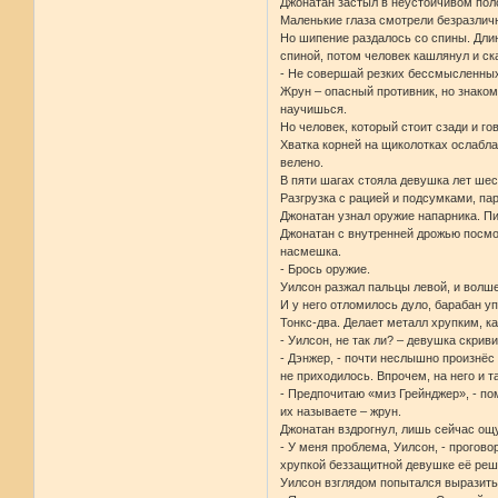
Джонатан застыл в неустойчивом поло
Маленькие глаза смотрели безразличн
Но шипение раздалось со спины. Дли
спиной, потом человек кашлянул и ск
- Не совершай резких бессмысленных 
Жрун – опасный противник, но знакомы
научишься.
Но человек, который стоит сзади и г
Хватка корней на щиколотках ослабла
велено.
В пяти шагах стояла девушка лет шес
Разгрузка с рацией и подсумками, па
Джонатан узнал оружие напарника. Пис
Джонатан с внутренней дрожью посмот
насмешка.
- Брось оружие.
Уилсон разжал пальцы левой, и волш
И у него отломилось дуло, барабан у
Тонкс-два. Делает металл хрупким, к
- Уилсон, не так ли? – девушка скри
- Дэнжер, - почти неслышно произнёс
не приходилось. Впрочем, на него и 
- Предпочитаю «миз Грейнджер», - по
их называете – жрун.
Джонатан вздрогнул, лишь сейчас ощу
- У меня проблема, Уилсон, - прогов
хрупкой беззащитной девушке её ре
Уилсон взглядом попытался выразить 