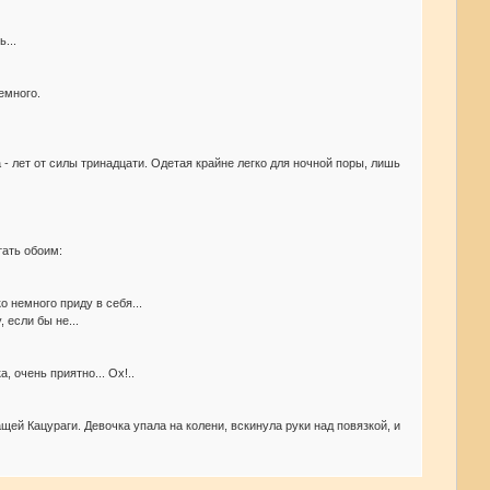
...
емного.
- лет от силы тринадцати. Одетая крайне легко для ночной поры, лишь
тать обоим:
ко немного приду в себя...
 если бы не...
, очень приятно... Ох!..
ей Кацураги. Девочка упала на колени, вскинула руки над повязкой, и