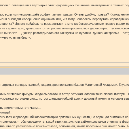
Уилсон. Зловещее имя партиарха этих чудовищных хищников, выведенных в тайных под
х, если ими уколоть, даёт эффект зелья правды. Очень удобно, правда? К сожалению, С
 меня выглядят совершенно одинаковыми, и я могу ненароком перепутать «правдивые»
без цветка? Или же пойдёшь на риск доставить мне глубокую душевную травму видом с
 на серпентарго, девушка что-то просвистела-прошипела, и дерево приотпустило свою
 и ни за что… Дэнжер разглядывала его как жучка на булавке. Душевная травма – вот 
 «что ж, ты выбрал».
, нагретых солнцем камней, гладил древние камни башен Магической Академии. Глушил
и магические фигуры, люди смолкали, и ветер затихал, словно тоже любопытствуя – к
тризовался потоками сил… потом следовал общий вдох и дружный гомон, в котором вы
быть фиолетовым, это чарм…
олдер!..
в Призывах и проводящий классификацию призванных существ, не обращал внимания на
 гримуары, чтобы определить, какой стихиал, дух или даймон достался ученику в фа
ва, кто-то уважительно присвистывал, вспоминая, каким полезным оно может быть. Те