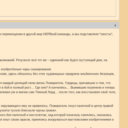
4
ал о перемещении в другой мир НЕРВной команды, а мы подставляли "хвосты",
линаний. Результат всё тот же – одинокий как будто пустующий дом, на
о изобретённые чары сканирования.
охоже, здесь обошлось без этих чудовищных придумок альбионских безумцев,
ал каждый ценящий свою жизнь Пожиратель. Гордецы, кричавшие о том, что
е в бой в полный рост… Где они? А кончились… Выжившие поумнели и теперь
риложил ум и магию сам Тёмный Лорд… после того, как восстановил своё тело,
е окружающего ему не нравилось. Пожиратель ткнул палочкой в центр правой
рукояти тускло блеснули «руны грома».
ого боя палочкой и пистолетом, над которой поначалу смеялись, оказалась
ая опыт своих врагов, принялись вооружаться маггловскими изобретениями и