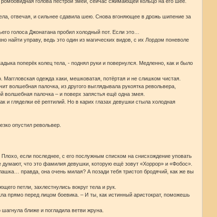
 ромбовидная голова пёстрой змеи, сейчас сжимающей кольцо на его шее.
ла, отвечая, и сильнее сдавила шею. Снова вгоняющее в дрожь шипение за
ьего голоса Джонатана пробил холодный пот. Если это…
жно найти управу, ведь это один из магических видов, с их Лордом поневоле
дыка поперёк колец тела, - поднял руки и повернулся. Медленно, как и было
. Маггловская одежда хаки, мешковатая, потёртая и не слишком чистая.
чит волшебная палочка, из другого выглядывала рукоятка револьвера,
вой волшебная палочка – и поверх запястья ещё одна змея.
к и гляделки её рептилий. Но в карих глазах девушки стыла холодная
езко опустил револьвер.
? Плохо, если последнее, с его послужным списком на снисхождение уповать
ще думают, что это фамилия девушки, которую ещё зовут «Хоррор» и «Фобос».
лашка… правда, она очень милая? А позади тебя тристоп бродячий, как же вы
щего петли, захлестнулись вокруг тела и рук.
кла прямо перед лицом боевика. – И ты, как истинный аристократ, поможешь
 шагнула ближе и погладила ветви жруна.