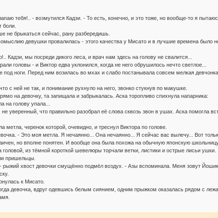
лапаю тебя!.. - возмутился Кадзи. - То есть, конечно, и это тоже, но вообще-то я пытаюсь
т боли.
чше не брыкаться сейчас, рану разбередишь.
вомыслию девушки провалилась - этого качества у Мисато и в лучшие времена было н
о!.. Кадзи, мы посреди дикого леса, и врач нам здесь на голову не свалится...
рали головы - и Виктор едва уклонился, когда не него обрушилось нечто светлое...
е под ноги. Перед ним возилась во мхах и слабо постанывала совсем мелкая девчонка 
то с ней не так, и понимание рухнуло на него, звонко стукнув по макушке.
рямо на девочку, та запищала и забрыкалась. Аска торопливо спихнула напарника:
а на голову упала...
 не уверенный, что правильно разобрал её слова сквозь звон в ушах. Аска помогла вс
 метла, черенок которой, очевидно, и треснул Виктора по голове.
евочка. - Это моя метла. Я нечаянно... Она нечаянно... Я сейчас вас вылечу... Вот толь
аичен, но вполне понятен. И вообще она была похожа на обычную японскую школьницу,
 головой, из тёмной короткой шевелюры торчали ветки, листики и острые лисьи ушки.
или пришельцы.
ла, - рыжий хвост девочки смущённо подмёл воздух. - Азы вспоминала. Меня зовут Йошика
ску.
ернулась к Мисато.
когда девочка, вдруг одевшись белым сиянием, одним прыжком оказалась рядом с лежащ
амя.