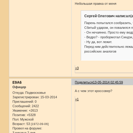
Небольшая правка от меня
Сергей Олегович написал(а
Парень попытался сообразить, ч
Сбитый ударом, он повалился п
- Он нечаянно. Просто ему ведр
- Ведро? - пробормотал Синдзи,
- Ну да, вот лежит.
Перед ним действительно лежал
российских аналогов
+3
E9A6
Поделиться
13-05-2014 02:45:59
Офицер
А с чем этот кроссовер?
Откуда:
Подмосковье
Зарегистрирован
: 15-03-2014
+1
Приглашений:
0
Сообщений:
2422
Уважение:
+2613
Позитив:
+5328
Пол:
Мужской
Возраст:
53
[1972-09-06]
Провел на форуме:
3 месяца 2 дня