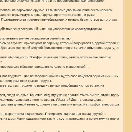
естрельного оружия стало чуть ли не повсеместной практикой среди
вовали на пороховое оружие. Если первые два заклинания всего-навсего
ивало его взрывчатую мощь. Оружие просто взрывалось в руках
и Пожирателям за прежнее пренебрежение, и немало было потерь до того, как
 действия этих заклинаний. Спешно изобретённые исследователями
кусок металла или не распадается рыжей пылью.
жно было служить ориентиром напарнику, который подбирался с другой стороны.
. Джонатан жестовой азбукой британского спецназа начал объяснять задачу, но
 вопила об опасности. Хэмфри замаячил опять, отчего ветви очень заметно
а.
венное или уже мёртвое, управлял им словно марионеткой…
 мог подумать, что на заброшенной как будто базе найдётся одно из них… Их
ья-хищники зло и кратко – жруны.
 ветер, так что даже по воздуху нельзя подобраться к поместью, на
я, глядя на Хэма. Конечно, беднягу уже не спасти. Убить бы его, чтобы врагу
икончить чудовище у него не хватит. Убежать? Десять секунд форы,
ет достать длинной ветвью, шипом запустить или шишкой с полфунта весом, да
сь, сырая трава вздрагивала. Пожиратель сделал шаг назад, другой…
в на шум. Корни сдавили ноги так, что кости затрещали, а потом ему на плечи