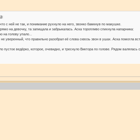
):
то с ней не так, и понимание рухнуло на него, звонко бамкнув по макушке.
рямо на девочку, та запищала и забрыкалась. Аска торопливо спихнула напарника:
о на голову упало...
 не уверенный, что правильно разобрал её слова сквозь звон в ушах. Аска помогла вс
о пустое ведёрко, которое, очевидно, и треснуло Виктора по голове. Рядом валялась 