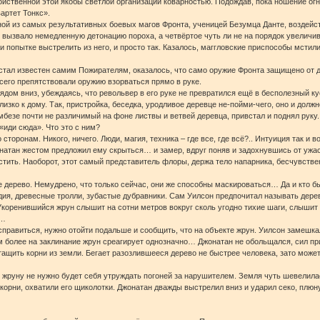
ойственной этой якобы светлой организации коварностью. Подождав, пока ношение огн
артет Тонкс».
ой из самых результативных боевых магов Фронта, ученицей Безумца Данте, воздейст
ье вызвало немедленную детонацию пороха, а четвёртое чуть ли не на порядок увелич
и попытке выстрелить из него, и просто так. Казалось, маггловские приспособы мстил
 стал известен самим Пожирателям, оказалось, что само оружие Фронта защищено от
сего препятствовали оружию взорваться прямо в руке.
глядом вниз, убеждаясь, что револьвер в его руке не превратился ещё в бесполезный 
лизко к дому. Так, пристройка, беседка, уродливое деревце не-пойми-чего, оно и дол
омбезе почти не различимый на фоне листвы и ветвей деревца, привстал и поднял руку
«иди сюда». Что это с ним?
сторонам. Никого, ничего. Люди, магия, техника – где все, где всё?.. Интуиция так и
натан жестом предложил ему скрыться… и замер, вдруг поняв и задохнувшись от ужас
ястить. Наоборот, этот самый представитель флоры, держа тело напарника, бесчувст
 дерево. Немудрено, что только сейчас, они же способны маскироваться… Да и кто бы
ия, древесные тролли, зубастые дубравники. Сам Уилсон предпочитал называть дерев
Укоренившийся жрун слышит на сотни метров вокруг сколь угодно тихие шаги, слышит и
е…
справиться, нужно отойти подальше и сообщить, что на объекте жрун. Уилсон замешкалс
ем более на заклинание жрун среагирует однозначно… Джонатан не обольщался, сил пр
 тащить корни из земли. Бегает разозлившееся дерево не быстрее человека, зато мож
о жруну не нужно будет себя утруждать погоней за нарушителем. Земля чуть шевелила
корни, охватили его щиколотки. Джонатан дважды выстрелил вниз и ударил секо, плюну