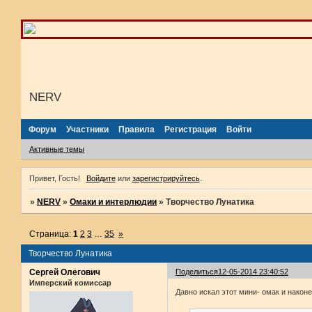
NERV
Форум
Участники
Правила
Регистрация
Войти
Активные темы
Привет, Гость!
Войдите
или
зарегистрируйтесь
.
»
NERV
»
Омаки и интерлюдии
»
Творчество Лунатика
Страница:
1
2
3
…
35
»
Творчество Лунатика
Сергей Олегович
Поделиться
12-05-2014 23:40:52
Имперский комиссар
Давно искал этот мини- омак и наконец