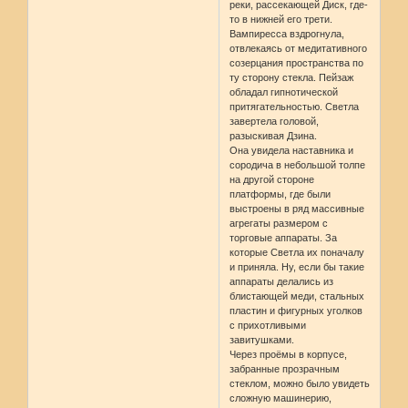
реки, рассекающей Диск, где-
то в нижней его трети.
Вампиресса вздрогнула,
отвлекаясь от медитативного
созерцания пространства по
ту сторону стекла. Пейзаж
обладал гипнотической
притягательностью. Светла
завертела головой,
разыскивая Дзина.
Она увидела наставника и
сородича в небольшой толпе
на другой стороне
платформы, где были
выстроены в ряд массивные
агрегаты размером с
торговые аппараты. За
которые Светла их поначалу
и приняла. Ну, если бы такие
аппараты делались из
блистающей меди, стальных
пластин и фигурных уголков
с прихотливыми
завитушками.
Через проёмы в корпусе,
забранные прозрачным
стеклом, можно было увидеть
сложную машинерию,