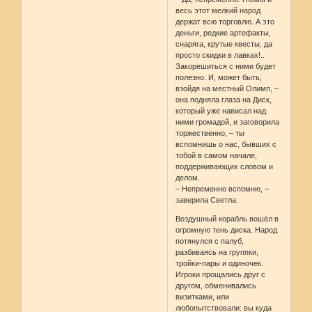
весь этот мелкий народ
держат всю торговлю. А это
деньги, редкие артефакты,
снаряга, крутые квесты, да
просто скидки в лавках!..
Закорешиться с ними будет
полезно. И, может быть,
взойдя на местный Олимп, –
она подняла глаза на Диск,
который уже нависал над
ними громадой, и заговорила
торжественно, – ты
вспомнишь о нас, бывших с
тобой в самом начале,
поддерживающих словом и
делом.
– Непременно вспомню, –
заверила Светла.
Воздушный корабль вошёл в
огромную тень диска. Народ
потянулся с палуб,
разбиваясь на группки,
тройки-пары и одиночек.
Игроки прощались друг с
другом, обменивались
визитками, или
любопытствовали: вы куда