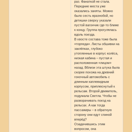
раз. Фанаткой не стала.
Передние места уже
оказались заняты. Можно
было сесть вразнобой, но
детишки сверху указали
пустой вагончик где-то ближе
к концу. Группа прогулялась
вдоль поезда.
В хвосте состава тоже была
«торпеда». Листы обшивки на
заклёпках, глубоко
утопленные в корпус колёса,
низкая кабина – пустая и
расположенная «лицом»
назад. Вблизи эта штука была
скорее похожа на древний
гоночный автомобиль с
длинным каплевидным
корпусом, приплюснутый к
рельсам. Второй движитель,
подумала Светла. Чтобы не
разворачивать поезд на
рельсах. А как тогда
пассажиры – в обратную
сторону они едут спиной
вперёд?
Озадачившись этим
вопросом, она