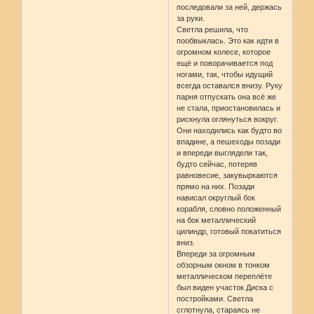
последовали за ней, держась
за руки.
Светла решила, что
пообвыклась. Это как идти в
огромном колесе, которое
ещё и поворачивается под
ногами, так, чтобы идущий
всегда оставался внизу. Руку
парня отпускать она всё же
не стала, приостановилась и
рискнула оглянуться вокруг.
Они находились как будто во
впадине, а пешеходы позади
и впереди выглядели так,
будто сейчас, потеряв
равновесие, закувыркаются
прямо на них. Позади
нависал округлый бок
корабля, словно положенный
на бок металлический
цилиндр, готовый покатиться
вниз.
Впереди за огромным
обзорным окном в тонком
металлическом переплёте
был виден участок Диска с
постройками. Светла
сглотнула, стараясь не