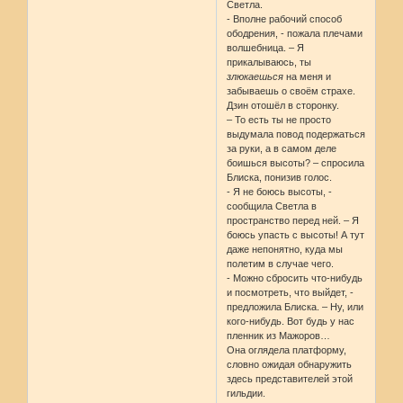
Светла.
- Вполне рабочий способ
ободрения, - пожала плечами
волшебница. – Я
прикалываюсь, ты
злюкаешься
на меня и
забываешь о своём страхе.
Дзин отошёл в сторонку.
– То есть ты не просто
выдумала повод подержаться
за руки, а в самом деле
боишься высоты? – спросила
Блиска, понизив голос.
- Я не боюсь высоты, -
сообщила Светла в
пространство перед ней. – Я
боюсь упасть с высоты! А тут
даже непонятно, куда мы
полетим в случае чего.
- Можно сбросить что-нибудь
и посмотреть, что выйдет, -
предложила Блиска. – Ну, или
кого-нибудь. Вот будь у нас
пленник из Мажоров…
Она оглядела платформу,
словно ожидая обнаружить
здесь представителей этой
гильдии.