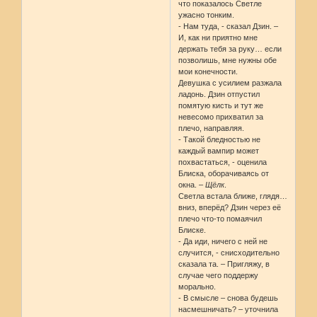
что показалось Светле
ужасно тонким.
- Нам туда, - сказал Дзин. –
И, как ни приятно мне
держать тебя за руку… если
позволишь, мне нужны обе
мои конечности.
Девушка с усилием разжала
ладонь. Дзин отпустил
помятую кисть и тут же
невесомо прихватил за
плечо, направляя.
- Такой бледностью не
каждый вампир может
похвастаться, - оценила
Блиска, оборачиваясь от
окна. –
Щёлк
.
Светла встала ближе, глядя…
вниз, вперёд? Дзин через её
плечо что-то помаячил
Блиске.
- Да иди, ничего с ней не
случится, - снисходительно
сказала та. – Пригляжу, в
случае чего поддержу
морально.
- В смысле – снова будешь
насмешничать? – уточнила