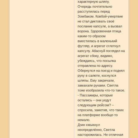
характерную шляпу.
Очередь почтительно
расступилась перед
Зомбаком. Ковбой-умертвие
не стал диктовать своё
послание капсуле, а вызвал
ворона. Здоровенная птица
каким-то образом
вместилась в маленький
футляр, и агрегат сглотнул
капсулу. Абаснуй поглядел на
агрегат сбоку, видимо,
убеждаясь, что посылка
отправлена по адресу.
Обернулся на поезд и поднял
руку в салюте, коснулся
шляпы. Ему закричали,
замахали руками. Светла
тоже изобразила что-то такое.
- Пассажиры, которые
остались – они уедут
следующим рейсом? –
спросила, заметив, что таких
на платформе вообще-то
немало.
Дзин хмыкнул
неопределённо, Светла
насторожилась. Не отличная