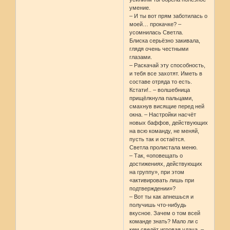
умение.
– И ты вот прям заботилась о
моей… прокачке? –
усомнилась Светла.
Блиска серьёзно закивала,
глядя очень честными
глазами.
– Раскачай эту способность,
и тебя все захотят. Иметь в
составе отряда то есть.
Кстати!.. – волшебница
прищёлкнула пальцами,
смахнув висящие перед ней
окна. – Настройки насчёт
новых баффов, действующих
на всю команду, не меняй,
пусть так и остаётся.
Светла пролистала меню.
– Так, «оповещать о
достижениях, действующих
на группу», при этом
«активировать лишь при
подтверждении»?
– Вот ты как апнешься и
получишь что-нибудь
вкусное. Зачем о том всей
команде знать? Мало ли с
кем сведёт игровая удача, –