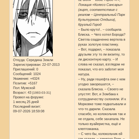
Локация «Колесо Сансары»
(вирт, соответствие с
реалом – Центральный Парк
Культурного Отдыха),
Круглый Город
– Было круто!.. – сообщила
Блиска. – Чего хотел Борода?
Светла озадаченно вертела в
руках золотую пластинку.
– Вот, подарил, – показала
друзьям эту то ли визитку, то
ли дисконтную карту. – И
Откуда:
Середина Земли
слова не сказал, взглядом не
Зарегистрирован
: 22-07-2013
Приглашений:
0
показал, что его заботит моя
Сообщений:
1024
натура.
Уважение:
+4324
– Ну, ради гешефта они с кем
Позитив:
+5167
угодно закорешатся, –
Пол:
Мужской
сказала Блиска. – Своего не
Возраст:
43
[1983-03-31]
упустят. Вот, и Зомбака к
Провел на форуме:
сотрудничеству склоняли. И к
1 месяц 25 дней
Морковке тоже подкатывали и
Последний визит:
что-то дарили. Сказала
09-07-2026 18:59:08
спасибо, но колокольчик так и
не отдала, себе захапала. Не
только вуайеристка, ещё и
клептоманка.
– С чего бы, колокольчик ей
так отдали, – заметил Дзин. –