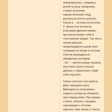
перевернулась, опираясь
рукой на руку напарника,
словно исполняя
гимнастический этюд,
раскинула ноги в шпагате.
Свела и… встала на потолок.
С лёгкостью потянула,
втаскивая Джонни наверх,
крутанула вокруг себя и
«поставила» рядом. Так они и
пошли дальше,
непринуждённо шагая вниз
головами по окнам в потолке.
Светла проводила их
обалделым взглядом.
- Ы!.. – протестующе сказала,
опустила глаза и пошла
дальше, старательно глядя
себе под ноги.
Гомон голосов стал громче,
Дзин замедлил шаги.
Вампиресса осмелилась
поднять взгляд на обзорное
окно перед ними. Пассажиры
стояли, любуясь городом,
свисающая с потолка
парочка тоже липла к стеклу,