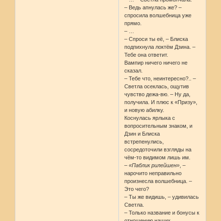
– Ведь апнулась же? –
спросила волшебница уже
прямо.
– …
– Спроси ты её, – Блиска
подпихнула локтём Дзина. –
Тебе она ответит.
Вампир ничего ничего не
сказал.
– Тебе что, неинтересно?.. –
Светла осеклась, ощутив
чувство дежа-вю. – Ну да,
получила. И плюс к «Призу»,
и новую абилку.
Коснулась ярлыка с
вопросительным знаком, и
Дзин и Блиска
встрепенулись,
сосредоточили взгляды на
чём-то видимом лишь им.
–
«Паблик рилейшен»
, –
нарочито неправильно
произнесла волшебница. –
Это чего?
– Ты же видишь, – удивилась
Светла.
– Только название и бонусы к
отношению наших