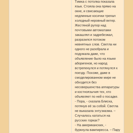
Тимка с потолка показала
язык. Стояла она прямо на
окне, и свисающие
недлинные косички трепал
холодный неровный ветер.
Жестяной рупор над
почтовыми автоматами
закашлял и задребезжал,
разразился потоком
невнятных слов. Светла ни
одного не разобрала и
подумала даже, что
объявление было на языке
аборигенов, но народ
встрепенулся и потянулся к
поезду. Похоже, даже в
смоделированном мире не
обходится без
несовершенства аппаратуры
и костноязычия тех, кто
объявляет по ней о посадке.
- Пора, - сказала Блиска,
потянув её за собой. Светла
не выказала энтузиазма. –
Случалось кататься на
русских горках?
- На американских, -
буркнула вампиресса. – Пару