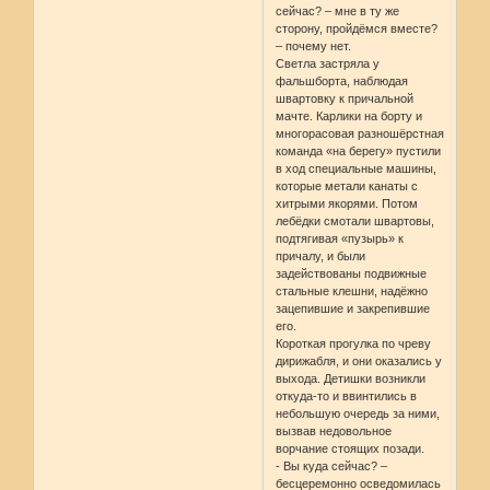
сейчас? – мне в ту же
сторону, пройдёмся вместе?
– почему нет.
Светла застряла у
фальшборта, наблюдая
швартовку к причальной
мачте. Карлики на борту и
многорасовая разношёрстная
команда «на берегу» пустили
в ход специальные машины,
которые метали канаты с
хитрыми якорями. Потом
лебёдки смотали швартовы,
подтягивая «пузырь» к
причалу, и были
задействованы подвижные
стальные клешни, надёжно
зацепившие и закрепившие
его.
Короткая прогулка по чреву
дирижабля, и они оказались у
выхода. Детишки возникли
откуда-то и ввинтились в
небольшую очередь за ними,
вызвав недовольное
ворчание стоящих позади.
- Вы куда сейчас? –
бесцеремонно осведомилась