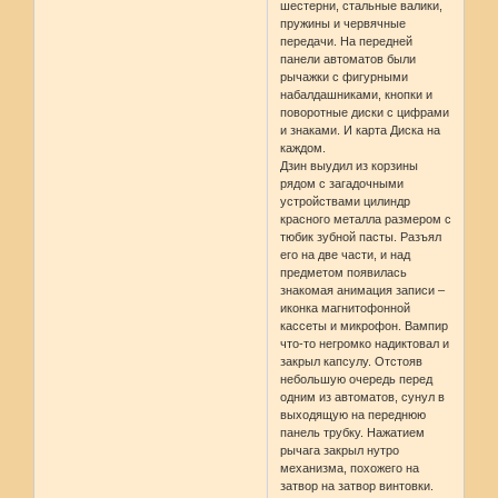
шестерни, стальные валики,
пружины и червячные
передачи. На передней
панели автоматов были
рычажки с фигурными
набалдашниками, кнопки и
поворотные диски с цифрами
и знаками. И карта Диска на
каждом.
Дзин выудил из корзины
рядом с загадочными
устройствами цилиндр
красного металла размером с
тюбик зубной пасты. Разъял
его на две части, и над
предметом появилась
знакомая анимация записи –
иконка магнитофонной
кассеты и микрофон. Вампир
что-то негромко надиктовал и
закрыл капсулу. Отстояв
небольшую очередь перед
одним из автоматов, сунул в
выходящую на переднюю
панель трубку. Нажатием
рычага закрыл нутро
механизма, похожего на
затвор на затвор винтовки.