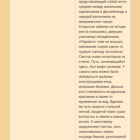
представляющий собой нечто
среднее между маленьким
паровозиком в Диснейленде и
чередой вагончиков на
американских горках.
Открытые кабинки на четыре
места показались девушке
ужасающе ненадёжными.
«Паровоз» тоже не внушал,
напоминая скорее какую-то
чудную торпеду на колёсах.
Светла снова посмотрела за
стекло. Путь, начинающийся
здесь, был виден целиком. У
самого окна можно было
любоваться грубыми
конструкциями опор,
мощными балками. Дальше
всё становилось воздушным,
красивым и каким-то
кружевным на вид. Вдалеке
же путь казался стальной
ниткой, продетой через ушки
воткнутых в землю и камень
иголок. К некоторому
недоумению Светлы, нить
заканчивалась прямо
посреди Канала, рукотворной