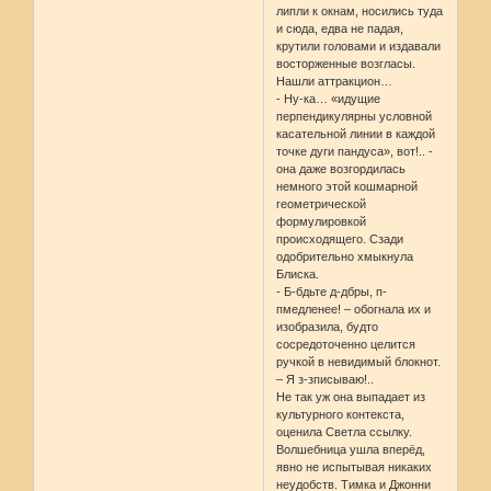
липли к окнам, носились туда
и сюда, едва не падая,
крутили головами и издавали
восторженные возгласы.
Нашли аттракцион…
- Ну-ка… «идущие
перпендикулярны условной
касательной линии в каждой
точке дуги пандуса», вот!.. -
она даже возгордилась
немного этой кошмарной
геометрической
формулировкой
происходящего. Сзади
одобрительно хмыкнула
Блиска.
- Б-бдьте д-дбры, п-
пмедленее! – обогнала их и
изобразила, будто
сосредоточенно целится
ручкой в невидимый блокнот.
– Я з-зписываю!..
Не так уж она выпадает из
культурного контекста,
оценила Светла ссылку.
Волшебница ушла вперёд,
явно не испытывая никаких
неудобств. Тимка и Джонни