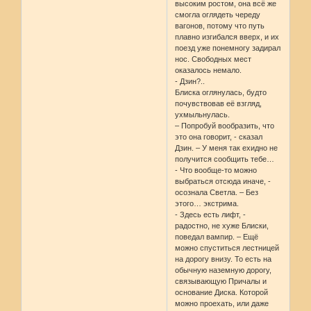
высоким ростом, она всё же
смогла оглядеть череду
вагонов, потому что путь
плавно изгибался вверх, и их
поезд уже понемногу задирал
нос. Свободных мест
оказалось немало.
- Дзин?..
Блиска оглянулась, будто
почувствовав её взгляд,
ухмыльнулась.
– Попробуй вообразить, что
это она говорит, - сказал
Дзин. – У меня так ехидно не
получится сообщить тебе…
- Что вообще-то можно
выбраться отсюда иначе, -
осознала Светла. – Без
этого… экстрима.
- Здесь есть лифт, -
радостно, не хуже Блиски,
поведал вампир. – Ещё
можно спуститься лестницей
на дорогу внизу. То есть на
обычную наземную дорогу,
связывающую Причалы и
основание Диска. Которой
можно проехать, или даже