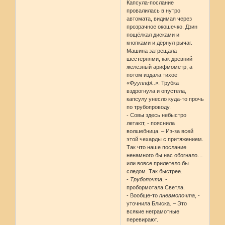
Капсула-послание
провалилась в нутро
автомата, видимая через
прозрачное окошечко. Дзин
пощёлкал дисками и
кнопками и дёрнул рычаг.
Машина затрещала
шестернями, как древний
железный арифмометр, а
потом издала тихое
«Фууппф!..»
. Трубка
вздрогнула и опустела,
капсулу унесло куда-то прочь
по трубопроводу.
- Совы здесь небыстро
летают, - пояснила
волшебница. – Из-за всей
этой чехарды с притяжением.
Так что наше послание
ненамного бы нас обогнало…
или вовсе прилетело бы
следом. Так быстрее.
-
Трубопочта
, -
пробормотала Светла.
- Вообще-то
пневмопочта
, -
уточнила Блиска. – Это
всякие неграмотные
перевирают.