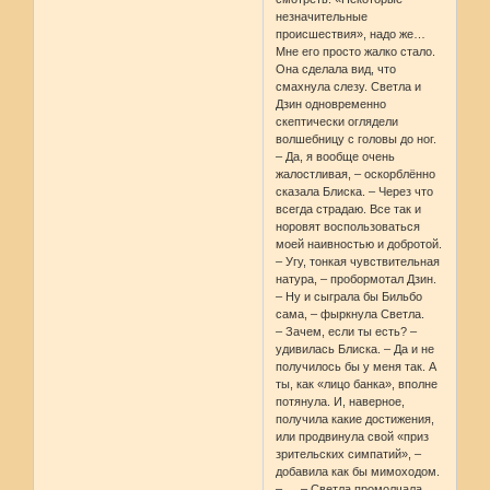
незначительные
происшествия», надо же…
Мне его просто жалко стало.
Она сделала вид, что
смахнула слезу. Светла и
Дзин одновременно
скептически оглядели
волшебницу с головы до ног.
– Да, я вообще очень
жалостливая, – оскорблённо
сказала Блиска. – Через что
всегда страдаю. Все так и
норовят воспользоваться
моей наивностью и добротой.
– Угу, тонкая чувствительная
натура, – пробормотал Дзин.
– Ну и сыграла бы Бильбо
сама, – фыркнула Светла.
– Зачем, если ты есть? –
удивилась Блиска. – Да и не
получилось бы у меня так. А
ты, как «лицо банка», вполне
потянула. И, наверное,
получила какие достижения,
или продвинула свой «приз
зрительских симпатий», –
добавила как бы мимоходом.
– … – Светла промолчала.