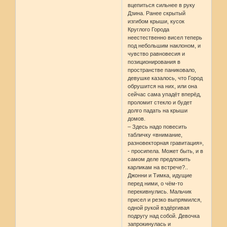
вцепиться сильнее в руку
Дзина. Ранее скрытый
изгибом крыши, кусок
Круглого Города
неестественно висел теперь
под небольшим наклоном, и
чувство равновесия и
позиционирования в
пространстве паниковало,
девушке казалось, что Город
обрушится на них, или она
сейчас сама упадёт вперёд,
проломит стекло и будет
долго падать на крыши
домов.
– Здесь надо повесить
табличку «внимание,
разновекторная гравитация»,
- просипела. Может быть, и в
самом деле предложить
карликам на встрече?..
Джонни и Тимка, идущие
перед ними, о чём-то
перекивнулись. Мальчик
присел и резко выпрямился,
одной рукой вздёргивая
подругу над собой. Девочка
запрокинулась и