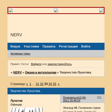
NERV
Форум
Участники
Правила
Регистрация
Войти
Активные темы
Привет, Гость!
Войдите
или
зарегистрируйтесь
.
»
NERV
»
Омаки и интерлюдии
»
Творчество Лунатика
Страница:
«
1
…
31
32
33
34
35
»
Творчество Лунатика
Поделиться
12-04-
321
Лунатик
2021 20:48:54
Офицер
Эпизод 48. Гномские горки
02 июня ** года. Город «Г»,