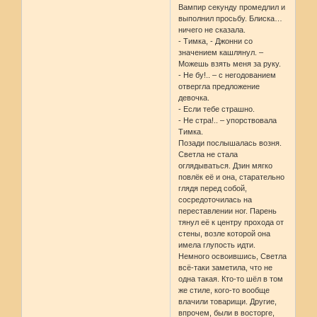
Вампир секунду промедлил и
выполнил просьбу. Блиска…
ничего не сказала.
- Тимка, - Джонни со
значением кашлянул. –
Можешь взять меня за руку.
- Не бу!.. – с негодованием
отвергла предложение
девочка.
- Если тебе страшно.
- Не стра!.. – упорствовала
Тимка.
Позади послышалась возня.
Светла не стала
оглядываться. Дзин мягко
повлёк её и она, старательно
глядя перед собой,
сосредоточилась на
переставлении ног. Парень
тянул её к центру прохода от
стены, возле которой она
имела глупость идти.
Немного освоившись, Светла
всё-таки заметила, что не
одна такая. Кто-то шёл в том
же стиле, кого-то вообще
влачили товарищи. Другие,
впрочем, были в восторге,