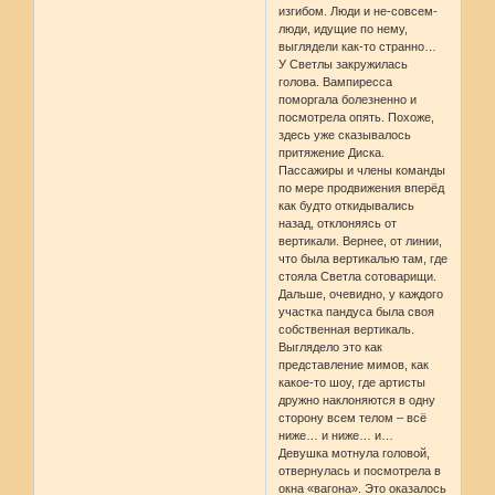
изгибом. Люди и не-совсем-
люди, идущие по нему,
выглядели как-то странно…
У Светлы закружилась
голова. Вампиресса
поморгала болезненно и
посмотрела опять. Похоже,
здесь уже сказывалось
притяжение Диска.
Пассажиры и члены команды
по мере продвижения вперёд
как будто откидывались
назад, отклоняясь от
вертикали. Вернее, от линии,
что была вертикалью там, где
стояла Светла сотоварищи.
Дальше, очевидно, у каждого
участка пандуса была своя
собственная вертикаль.
Выглядело это как
представление мимов, как
какое-то шоу, где артисты
дружно наклоняются в одну
сторону всем телом – всё
ниже… и ниже… и…
Девушка мотнула головой,
отвернулась и посмотрела в
окна «вагона». Это оказалось