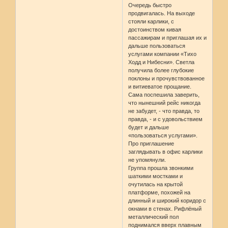
Очередь быстро
продвигалась. На выходе
стояли карлики, с
достоинством кивая
пассажирам и приглашая их и
дальше пользоваться
услугами компании «Тихо
Ходд и Нибесни». Светла
получила более глубокие
поклоны и прочувствованное
и витиеватое прощание.
Сама поспешила заверить,
что нынешний рейс никогда
не забудет, - что правда, то
правда, - и с удовольствием
будет и дальше
«пользоваться услугами».
Про приглашение
заглядывать в офис карлики
не упомянули.
Группа прошла звонкими
шаткими мостками и
очутилась на крытой
платформе, похожей на
длинный и широкий коридор с
окнами в стенах. Рифлёный
металлический пол
поднимался вверх плавным