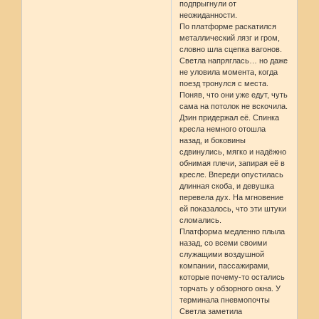
подпрыгнули от
неожиданности.
По платформе раскатился
металлический лязг и гром,
словно шла сцепка вагонов.
Светла напряглась… но даже
не уловила момента, когда
поезд тронулся с места.
Поняв, что они уже едут, чуть
сама на потолок не вскочила.
Дзин придержал её. Спинка
кресла немного отошла
назад, и боковины
сдвинулись, мягко и надёжно
обнимая плечи, запирая её в
кресле. Впереди опустилась
длинная скоба, и девушка
перевела дух. На мгновение
ей показалось, что эти штуки
сломались.
Платформа медленно плыла
назад, со всеми своими
служащими воздушной
компании, пассажирами,
которые почему-то остались
торчать у обзорного окна. У
терминала пневмопочты
Светла заметила