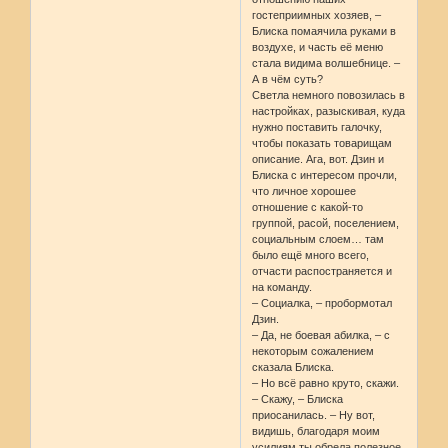
гостеприимных хозяев, –
Блиска помаячила руками в
воздухе, и часть её меню
стала видима волшебнице. –
А в чём суть?
Светла немного повозилась в
настройках, разыскивая, куда
нужно поставить галочку,
чтобы показать товарищам
описание. Ага, вот. Дзин и
Блиска с интересом прочли,
что личное хорошее
отношение с какой-то
группой, расой, поселением,
социальным слоем… там
было ещё много всего,
отчасти распостраняется и
на команду.
– Социалка, – пробормотал
Дзин.
– Да, не боевая абилка, – с
некоторым сожалением
сказала Блиска.
– Но всё равно круто, скажи.
– Скажу, – Блиска
приосанилась. – Ну вот,
видишь, благодаря моим
усилиям ты обрела полезное