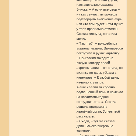
наставительно сказала
Блиска. – А если все свои –
ну как сейчас, ты можешь
подтвердить включение ауры,
или что там будет. Этот пункт
у тебя правильно отмечен.
Светла кивнула, погасила
меню.
– Так что?.. – волшебница
указала глазами. Вампиресса
покрутила в руках карточку:
– Пригласил заходить в
любую контору своей
аэрокомпании, – ответила, но
визитку не дала, убрала в
инвентарь. – В любой день,
начиная с завтра.
А ещё хвалил за хорошо
подвешенный язык и намекал
на «взаимовыгодное
сотрудничество». Светла
решила придержать
хвалёный орган. Успеет всё
рассказать.
– Сходи, – тут же сказал
Дзин. Блиска энергично
закивала.
– Да, непременно. Гномы и