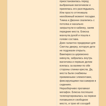
приостановилась перед
выбранным вагончиком и
принялась его разглядывать.
Или просто оттягивала
неизбежный момент посадки.
Тимка и Джонни свалились с
потолка и нахально
запрыгнули в кабинку, заняв
передние места. Блиска
махнула рукой и пошла к
голове состава.
Дзин галантно придержал для
Светлы дверку, которую дети
не подумали открыть.
Вампиресса церемонно
кивнула, забралась внутрь
вагончика и первым делом
взялась за валики по обе
стороны спинки кресла. Да,
места были снабжены
прижимными элементами,
фиксирующими пассажиров в
сидениях.
Неразборчиво прогавкал
мегафон. Блиска поспешно
телепортировалась на первое
попавшееся свободное
место, и трое её соседей