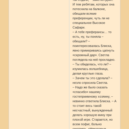
И тем ребятам, которых она
потеснила на балконе,
обещали всякие
преференции, чуть ли не
специальное Высокое
Сафари.
– А тебе преферансы… то
есть, ну, ты поняла –
обещали? –
поинтересовалась Блиска,
явно примериваясь цапнуть
«скромный дар». Светла
поглядела на неё прохладно.
– Ты обиделась, что ли? –
изумилась волшебница,
делая круглые глаза.
– Зачем ты это сделала? –
незло спросила Светла.
– Надо же было сказать
«спасибо» нашему
гостеприимному хозяину, –
невинно ответила Блиска. – А
то стоит весь такой
несчастный, вынужденный
делать хорошую мину при
плохой игре. Старается, но
всем пофиг, больно
смотреть. «Некоторые