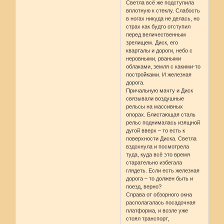
Светла всё же подступила
вплотную к стеклу. Слабость
в ногах никуда не делась, но
страх как будто отступил
перед величественным
зрелищем. Диск, его
кварталы и дороги, небо с
неровными, рваными
облаками, земля с какими-то
постройками. И железная
дорога.
Причальную мачту и Диск
связывали воздушные
рельсы на массивных
опорах. Блистающая сталь
рельс поднималась изящной
дугой вверх – то есть к
поверхности Диска. Светла
вздохнула и посмотрела
туда, куда всё это время
старательно избегала
глядеть. Если есть железная
дорога – то должен быть и
поезд, верно?
Справа от обзорного окна
располагалась посадочная
платформа, и возле уже
стоял транспорт,