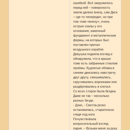
ошибкой. Всё закружилось
перед ней – поверхность
земли далеко внизу, сам Диск
– где-то «впереди», но при
том тоже «внизу», очень
острые скалы у его
основания, каменный
фундамент и металлические
фермы, на которых был
поставлен причал
воздушного корабля.
Девушка подняла взгляд и
обнаружила, что в крыше
тоже есть забранные стеклом
проёмы. Кудлатые облака в
синеве двигались навстречу
друг другу, смешивались,
скручивались воронками или
раздёргивались в клочья.
Со всех сторон была бездна.
Даже не так – несколько
разных бездн.
- Дзин, - Светла резко
остановилась, старательно
глядя под ноги.
Почувствовала
вопросительный взгляд
парня. – Возьми меня за руку.