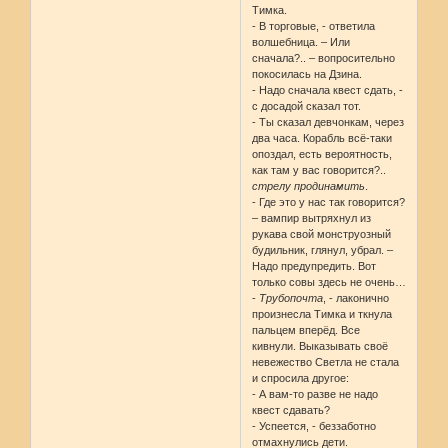
Тимка.
- В торговые, - ответила
волшебница. – Или
сначала?.. – вопросительно
покосилась на Дзина.
- Надо сначала квест сдать, -
с досадой сказал тот.
- Ты сказал девчонкам, через
два часа. Корабль всё-таки
опоздал, есть вероятность,
как там у вас говорится?..
стрелу продинамить
.
- Где это у нас так говорится?
– вампир вытряхнул из
рукава свой монструозный
будильник, глянул, убрал. –
Надо предупредить. Вот
только совы здесь не очень…
-
Трубопочта
, - лаконично
произнесла Тимка и ткнула
пальцем вперёд. Все
кивнули. Выказывать своё
невежество Светла не стала
и спросила другое:
- А вам-то разве не надо
квест сдавать?
- Успеется, - беззаботно
отмахнулись дети.