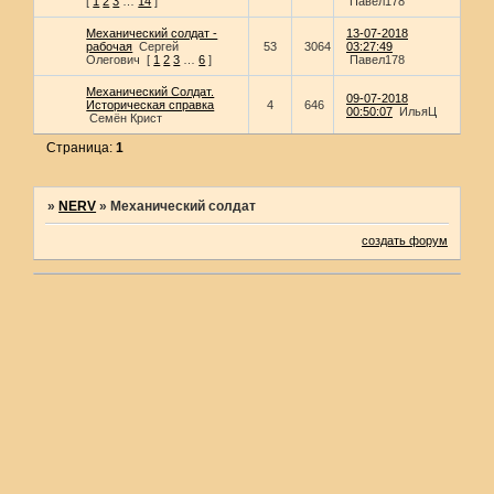
[
1
2
3
…
14
]
Павел178
Механический солдат -
13-07-2018
рабочая
Сергей
53
3064
03:27:49
Олегович
[
1
2
3
…
6
]
Павел178
Механический Солдат.
09-07-2018
Историческая справка
4
646
00:50:07
ИльяЦ
Семён Крист
Страница:
1
»
NERV
»
Механический солдат
создать форум