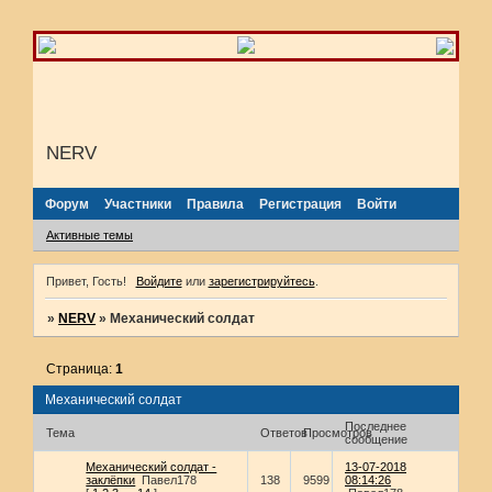
NERV
Форум
Участники
Правила
Регистрация
Войти
Активные темы
Привет, Гость!
Войдите
или
зарегистрируйтесь
.
»
NERV
»
Механический солдат
Страница:
1
Механический солдат
Последнее
Тема
Ответов
Просмотров
сообщение
Механический солдат -
13-07-2018
заклёпки
Павел178
138
9599
08:14:26